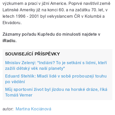
výzkumem a prací v jižní Americe. Poprvé navštívil země
Latinské Ameriky již na konci 60. a na začátku 70. let, v
letech 1996 - 2001 byl velvyslancem ČR v Kolumbii a
Ekvádoru.
Záznamy pořadu Kupředu do minulosti najdete v
iRadiu
.
SOUVISEJÍCÍ PŘÍSPĚVKY
Mnislav Zelený: "Indiáni? To je setkání s lidmi, kteří
zažili dětský věk naší planety"
Eduard Stehlík: Mladí lidé v sobě probouzejí touhu
po vědění
Můj sportovní život byl jízdou na horské dráze, říká
Tomáš Verner
autor:
Martina Kociánová