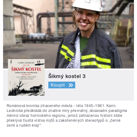
Šikmý kostel 3
Koupit
Románová kronika ztraceného města - léta 1945–1961. Karin
Lednická předkládá do značné míry převratný, dosavadní paradigma
měnící obraz hornického regionu, jehož zahlazenou historii stále
překrývá tlustá vrstva mýtů a zakořeněných stereotypů o „černé
zemi a rudém kraji“.