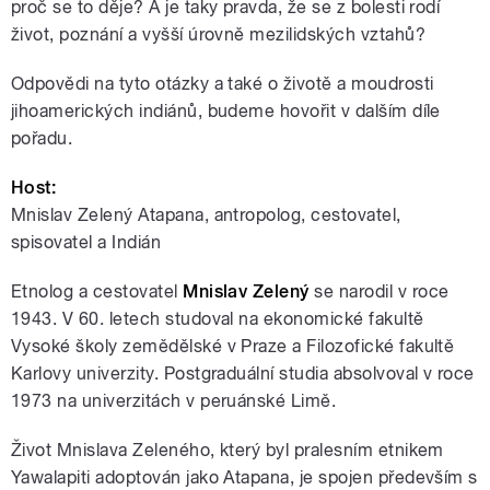
proč se to děje? A je taky pravda, že se z bolesti rodí
život, poznání a vyšší úrovně mezilidských vztahů?
Odpovědi na tyto otázky a také o životě a moudrosti
jihoamerických indiánů, budeme hovořit v dalším díle
pořadu.
Host:
Mnislav Zelený Atapana, antropolog, cestovatel,
spisovatel a Indián
Etnolog a cestovatel
Mnislav Zelený
se narodil v roce
1943. V 60. letech studoval na ekonomické fakultě
Vysoké školy zemědělské v Praze a Filozofické fakultě
Karlovy univerzity. Postgraduální studia absolvoval v roce
1973 na univerzitách v peruánské Limě.
Život Mnislava Zeleného, který byl pralesním etnikem
Yawalapiti adoptován jako Atapana, je spojen především s