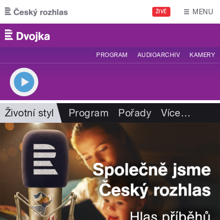
Přejít k hlavnímu obsahu
MENU
ŽIVĚ
PROGRAM
AUDIOARCHIV
KAMERY
Životní styl
Program
Pořady
Více
…