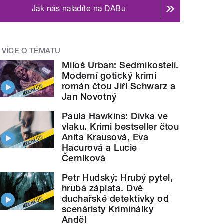
Jak nás naladíte na DABu
VÍCE O TÉMATU
Miloš Urban: Sedmikostelí.
Moderní gotický krimi
román čtou Jiří Schwarz a
Jan Novotný
Paula Hawkins: Dívka ve
vlaku. Krimi bestseller čtou
Anita Krausová, Eva
Hacurová a Lucie
Černíková
Petr Hudský: Hrubý pytel,
hrubá záplata. Dvě
duchařské detektivky od
scenáristy Kriminálky
Anděl