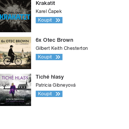
Krakatit
Karel Čapek
Koupit
6x Otec Brown
Gilbert Keith Chesterton
Koupit
Tiché hlasy
Patricia Gibneyová
Koupit