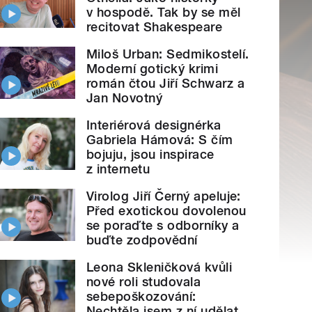
v hospodě. Tak by se měl
recitovat Shakespeare
Miloš Urban: Sedmikostelí.
Moderní gotický krimi
román čtou Jiří Schwarz a
Jan Novotný
Interiérová designérka
Gabriela Hámová: S čím
bojuju, jsou inspirace
z internetu
Virolog Jiří Černý apeluje:
Před exotickou dovolenou
se poraďte s odborníky a
buďte zodpovědní
Leona Skleničková kvůli
nové roli studovala
sebepoškozování:
Nechtěla jsem z ní udělat