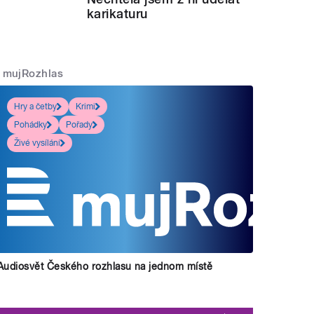
karikaturu
mujRozhlas
Hry a četby
Krimi
Pohádky
Pořady
Živé vysílání
Audiosvět Českého rozhlasu na jednom místě