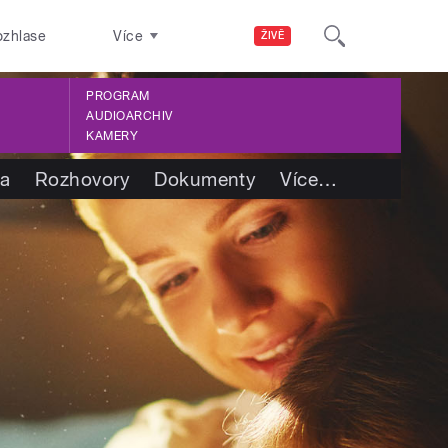
ozhlase
Více
ŽIVĚ
PROGRAM
AUDIOARCHIV
KAMERY
ba
Rozhovory
Dokumenty
Více
…