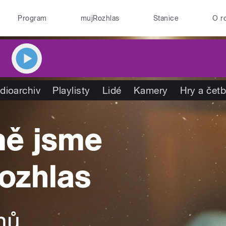
Program
mujRozhlas
Stanice
O r
dioarchiv
Playlisty
Lidé
Kamery
Hry a čet