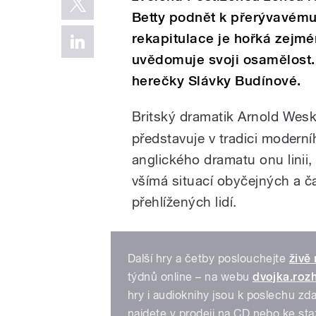
Betty podnět k přerývavému 
rekapitulace je hořká zejmén
uvědomuje svoji osamělost.
herečky Slávky Budínové.
Britský dramatik Arnold Wesk
představuje v tradici moderní
anglického dramatu onu linii, 
všímá situací obyčejných a ča
přehlížených lidí.
Další hry a četby poslouchejte
živě
týdnů online – na webu
dvojka.rozh
hry i audioknihy jsou k poslechu zd
najdete v prodeji na CD nebo ke s