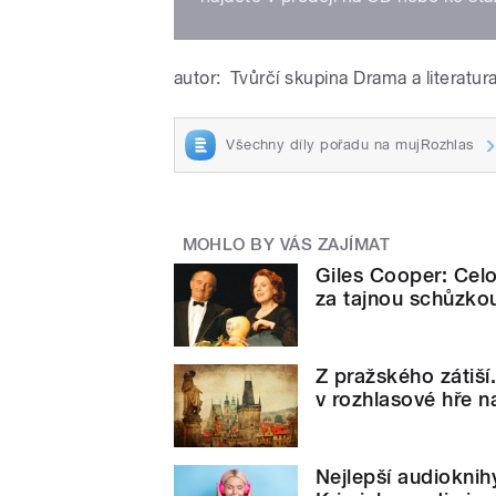
autor:
Tvůrčí skupina Drama a literatur
Všechny díly pořadu na mujRozhlas
MOHLO BY VÁS ZAJÍMAT
Giles Cooper: Celo
za tajnou schůzko
Z pražského zátiš
v rozhlasové hře 
Nejlepší audioknihy