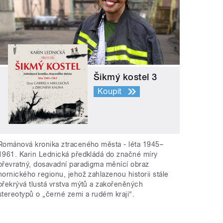
Šikmý kostel 3
Koupit
Románová kronika ztraceného města - léta 1945–
1961. Karin Lednická předkládá do značné míry
převratný, dosavadní paradigma měnící obraz
hornického regionu, jehož zahlazenou historii stále
překrývá tlustá vrstva mýtů a zakořeněných
stereotypů o „černé zemi a rudém kraji“.