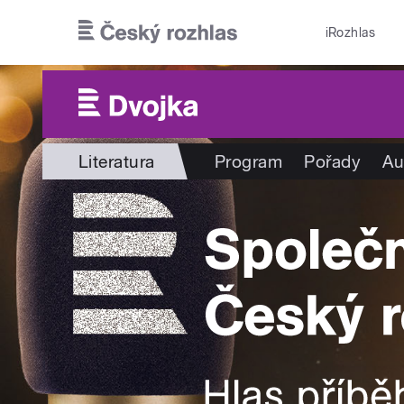
Přejít k hlavnímu obsahu
iRozhlas
Literatura
Program
Pořady
Au