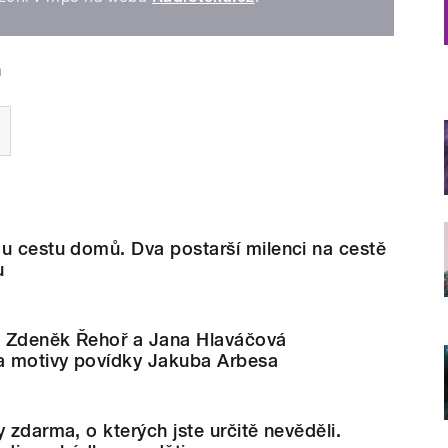
a
u cestu domů. Dva postarší milenci na cestě
u
í. Zdeněk Řehoř a Jana Hlaváčová
na motivy povídky Jakuba Arbesa
 zdarma, o kterých jste určitě nevěděli.