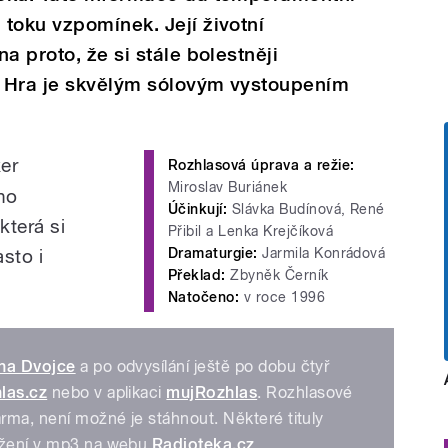
toku vzpomínek. Její životní
a proto, že si stále bolestněji
 Hra je skvělým sólovým vystoupením
er
Rozhlasová úprava a režie:
Miroslav Buriánek
ho
Účinkují:
Slávka Budínová, René
která si
Přibil a Lenka Krejčíková
sto i
Dramaturgie:
Jarmila Konrádová
Překlad:
Zbyněk Černík
Natočeno:
v roce 1996
 na Dvojce
a po odvysílání ještě po dobu čtyř
las.cz
nebo v aplikaci
mujRozhlas
. Rozhlasové
arma, není možné je stáhnout. Některé tituly
tažení v mp3 na webu
Radioteka.cz
.