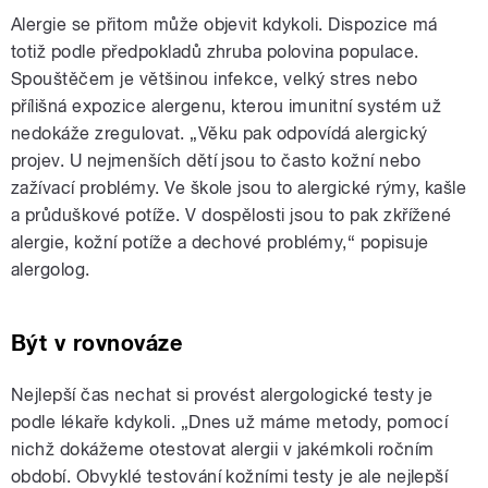
Alergie se přitom může objevit kdykoli. Dispozice má
totiž podle předpokladů zhruba polovina populace.
Spouštěčem je většinou infekce, velký stres nebo
přílišná expozice alergenu, kterou imunitní systém už
nedokáže zregulovat. „Věku pak odpovídá alergický
projev. U nejmenších dětí jsou to často kožní nebo
zažívací problémy. Ve škole jsou to alergické rýmy, kašle
a průduškové potíže. V dospělosti jsou to pak zkřížené
alergie, kožní potíže a dechové problémy,“ popisuje
alergolog.
Být v rovnováze
Nejlepší čas nechat si provést alergologické testy je
podle lékaře kdykoli. „Dnes už máme metody, pomocí
nichž dokážeme otestovat alergii v jakémkoli ročním
období. Obvyklé testování kožními testy je ale nejlepší