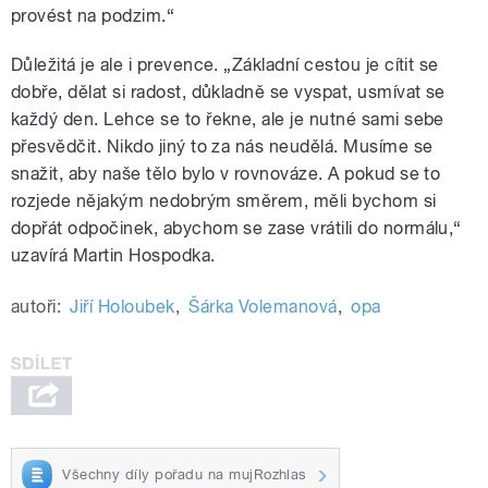
provést na podzim.“
Důležitá je ale i prevence. „Základní cestou je cítit se
dobře, dělat si radost, důkladně se vyspat, usmívat se
každý den. Lehce se to řekne, ale je nutné sami sebe
přesvědčit. Nikdo jiný to za nás neudělá. Musíme se
snažit, aby naše tělo bylo v rovnováze. A pokud se to
rozjede nějakým nedobrým směrem, měli bychom si
dopřát odpočinek, abychom se zase vrátili do normálu,“
uzavírá Martin Hospodka.
autoři:
Jiří Holoubek
,
Šárka Volemanová
,
opa
Všechny díly pořadu na mujRozhlas