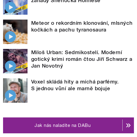
záhady Sherlocka Holmese
Meteor o rekordním klonování, mlsných
kočkách a pachu tyranosaura
Miloš Urban: Sedmikostelí. Moderní
gotický krimi román čtou Jiří Schwarz a
Jan Novotný
Voxel skládá hity a míchá parfémy.
S jednou vůní ale marně bojuje
Jak nás naladíte na DABu