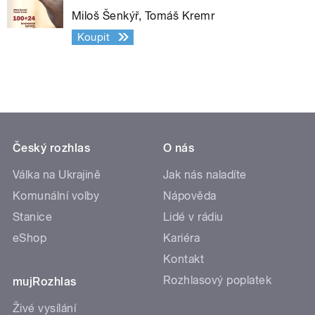
Miloš Šenkýř, Tomáš Kremr
Koupit
Český rozhlas
O nás
Válka na Ukrajině
Jak nás naladíte
Komunální volby
Nápověda
Stanice
Lidé v rádiu
eShop
Kariéra
Kontakt
Rozhlasový poplatek
mujRozhlas
Živé vysílání