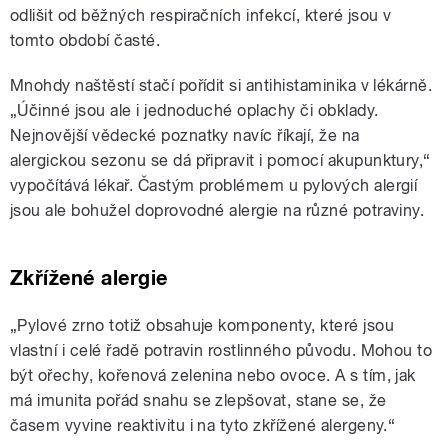
odlišit od běžných respiračních infekcí, které jsou v
tomto období časté.
Mnohdy naštěstí stačí pořídit si antihistaminika v lékárně.
„Účinné jsou ale i jednoduché oplachy či obklady.
Nejnovější vědecké poznatky navíc říkají, že na
alergickou sezonu se dá připravit i pomocí akupunktury,“
vypočítává lékař. Častým problémem u pylových alergií
jsou ale bohužel doprovodné alergie na různé potraviny.
Zkřížené alergie
„Pylové zrno totiž obsahuje komponenty, které jsou
vlastní i celé řadě potravin rostlinného původu. Mohou to
být ořechy, kořenová zelenina nebo ovoce. A s tím, jak
má imunita pořád snahu se zlepšovat, stane se, že
časem vyvine reaktivitu i na tyto zkřížené alergeny.“