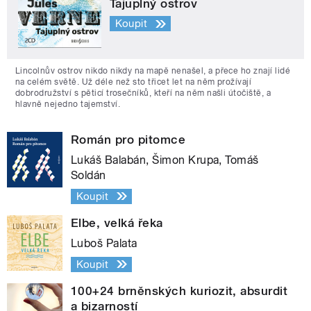
Tajuplný ostrov
Koupit
Lincolnův ostrov nikdo nikdy na mapě nenašel, a přece ho znají lidé
na celém světě. Už déle než sto třicet let na něm prožívají
dobrodružství s pěticí trosečníků, kteří na něm našli útočiště, a
hlavně nejedno tajemství.
Román pro pitomce
Lukáš Balabán, Šimon Krupa, Tomáš
Soldán
Koupit
Elbe, velká řeka
Luboš Palata
Koupit
100+24 brněnských kuriozit, absurdit
a bizarností