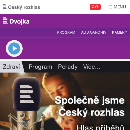
Přejít k hlavnímu obsahu
MENU
ŽIVĚ
PROGRAM
AUDIOARCHIV
KAMERY
Zdraví
Program
Pořady
Více
…