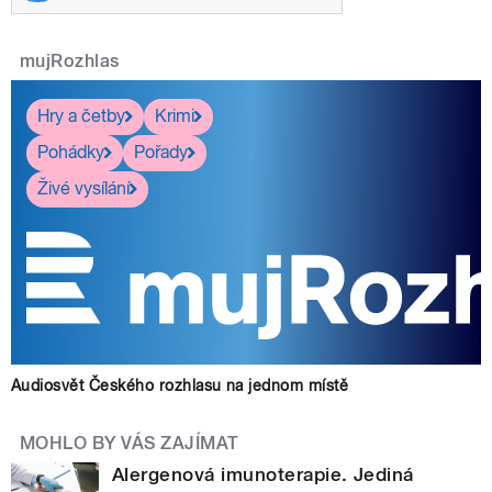
mujRozhlas
Hry a četby
Krimi
Pohádky
Pořady
Živé vysílání
Audiosvět Českého rozhlasu na jednom místě
MOHLO BY VÁS ZAJÍMAT
Alergenová imunoterapie. Jediná