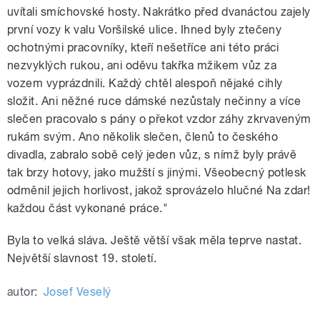
uvítali smíchovské hosty. Nakrátko před dvanáctou zajely
první vozy k valu Voršilské ulice. Ihned byly ztečeny
ochotnými pracovníky, kteří nešetříce ani této práci
nezvyklých rukou, ani oděvu takřka mžikem vůz za
vozem vyprázdnili. Každý chtěl alespoň nějaké cihly
složit. Ani něžné ruce dámské nezůstaly nečinny a více
slečen pracovalo s pány o překot vzdor záhy zkrvaveným
rukám svým. Ano několik slečen, členů to českého
divadla, zabralo sobě celý jeden vůz, s nímž byly právě
tak brzy hotovy, jako mužští s jinými. Všeobecný potlesk
odměnil jejich horlivost, jakož sprovázelo hlučné Na zdar!
každou část vykonané práce."
Byla to velká sláva. Ještě větší však měla teprve nastat.
Největší slavnost 19. století.
autor:
Josef Veselý