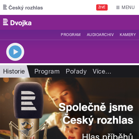
Přejít k hlavnímu obsahu
MENU
ŽIVĚ
PROGRAM
AUDIOARCHIV
KAMERY
Historie
Program
Pořady
Více
…