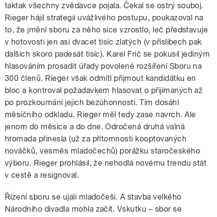
taktak všechny zvědavce pojala. Čekal se ostrý souboj.
Rieger hájil strategii uvážlivého postupu, poukazoval na
to, že jmění sboru za něho sice vzrostlo, leč představuje
v hotovosti jen asi dvacet tisíc zlatých (v příslibech pak
dalších skoro padesát tisíc). Karel Frič se pokusil jediným
hlasováním prosadit úřady povolené rozšíření Sboru na
300 členů. Rieger však odmítl přijmout kandidátku en
bloc a kontroval požadavkem hlasovat o přijímaných až
po prozkoumání jejich bezúhonnosti. Tím dosáhl
měsíčního odkladu. Rieger měl tedy zase navrch. Ale
jenom do měsíce a do dne. Odročená druhá valná
hromada přinesla (už za přítomnosti kooptovaných
nováčků, vesměs mladočechů) porážku staročeského
výboru. Rieger prohlásil, že nehodlá novému trendu stát
v cestě a resignoval.
Řízení sboru se ujali mladočeši. A stavba velkého
Národního divadla mohla začít. Vskutku – sbor se