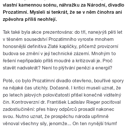
vlastní kamennou scénu, náhražku za Národní, divadlo
Prozatímní. Mysleli si tenkrát, že se v něm činohra ani
zpěvohra příliš neohřejí.
Tak také byla akce prezentována: do tří, nanejvýš pěti let
v těsném sousedství Prozatímního vyroste mnohem
honosnější definitiva Zlaté kapličky, přičemž provizorní
budova se změní v její technické zázemí. Mnohým to
řešení nepřipadalo příliš moudré a kritizovali je. Proč
stavět nadvakrát? Není to plýtvání penězi a energií?
Poté, co bylo Prozatímní divadlo otevřeno, bouřlivé spory
na nějaké čas utichly. Dočasně. I kritici museli uznat, že
po letech jalových polovičatostí přišel konečně viditelný
čin. Kontroverzní dr. František Ladislav Rieger pociťoval
zadostiučinění: přes hlavy odpůrců prosadil nakonec
svou. Nutno uznat, že prospěchu národa upřímně
věnoval všechny síly, jenomže... On ten nynější triumf