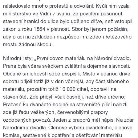
následovalo mnoho protestů a odvolání. Kvůli nim vzala
ministerstvo ve Vídni v úvahu, že povolení posunout
stavební hranici do ulice bylo uděleno dříve, než vstoupil
zákon z roku 1864 v platnost. Sbor byl jenom požádán,
aby prací na základech nezpůsobil na zdech řetězového
mostu žádnou škodu.
Národní listy: „První dovoz materiálu na Národní divadlo.
Praha byla včera svědkem zvláštní a dojemné slavnosti.
Občané smíchovští sobě přispíšili. Místo v udanou dříve
sobotu přijeli totiž již v den včerejší, aby část slíbeného
materiálu, prozatím totiž 10 000 cihel, dopravili na
staveniště. Zde přibyli však časněji, než dříve určeno;
Pražané ku dvanácté hodině na staveniště pílící nalezli
zde již řadu veškerých, červenobílými prapory
ozdobených povozů. Jeden z praporů měl nápis: Na zdar
Národnímu divadla. Členové výboru divadelního, členové
komise, sestavené k opatření a ošetřování materiálu