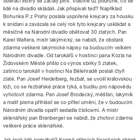
Sběrací listiny se začaly plnit. Vlastně už podruhé, co se
lidé na divadlo skládali. Jak přispívali teď? Například
Bohunka P. z Prahy poslala uspořené krejcary za housku
k snídani a zavázala se celý rok tyto krejcary uskládat a
měsíčně na Národní divadlo obětovat 30 zlatých. Pan
Karel Waltera, mistr lakýrnický, se nabídl, že obstará
zdarma veškeré lakýrnické nápisy na budoucím velkém
Národním divadle. Od tarokářů v hostinci pana Kozla na
Židovském Městě přišlo co výnos sbírky 5 zlatek,
zatímco tarokáři v hostinci Na Bělehradě poslali čtyři
zlaté. Pan Josef Heidelberg, řezbář, se uvolil královskou
lóži, co se řezbářské práce týká, a budku pro nápovědu
vyhotovit zdarma. Pan Josef Brodecký, měšťan, lakýrník
a malíř písma přihlásil se co přítel umění, že v budoucím
Národním divadla opatří sedadla číslicemi. A mistr
sklenářský pan Branberger se nabídl, že zhotoví zdarma
veškeré práce sklenářské.
Jak jinak lidé pomáhali? Kromě přímých finančních sbírek