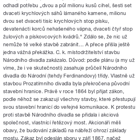
odhadl potřebu „dvou a půl milionu kusů cihel, šesti set
dvaceti krychlových sáhů lámaného kamene, milionu
dvou set dvaceti tisíc krychlových stop písku,
devatenácti korců nehašeného vápna, dvaceti čtyř stop
žulových a pískovcových kvádrů.“ Zdálo se, že nic už
nemůže té velké stavbě zabránit… A přece přišla ještě
jedna vážná překážka. C. k. místodržitelství stavbu
Národního divadla zakázalo. Důvod: podle plánu (a my už
víme, že i ve skutečnosti) zasahuje průčelí Národního
divadla do Národní (tehdy Ferdinandovy) třídy. Vlastně už
stavbou Prozatímního divadla byla překročena původní
stavební hranice. Právě v roce 1864 byl přijat zákon,
podle něhož se zakazují všechny stavby, které přestupují
svou stavební hranicí do veřejné komunikace. K protestu
proti stavbě Národního divadla se přidala i akciová
společnost, vlastnící řetězový most. Akcionáři měli
obavy, že budování základů na nábřeží ohrozí základy
mostu. Zákaz byl odeslán sboru v září 1867, načež