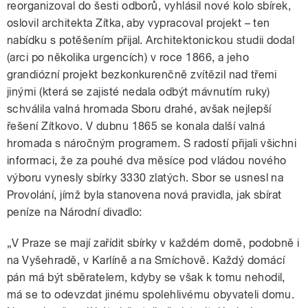
reorganizoval do šesti odborů, vyhlásil nové kolo sbírek,
oslovil architekta Zítka, aby vypracoval projekt – ten
nabídku s potěšením přijal. Architektonickou studii dodal
(arci po několika urgencích) v roce 1866, a jeho
grandiózní projekt bezkonkurenčně zvítězil nad třemi
jinými (která se zajisté nedala odbýt mávnutím ruky)
schválila valná hromada Sboru drahé, avšak nejlepší
řešení Zítkovo. V dubnu 1865 se konala další valná
hromada s náročným programem. S radostí přijali všichni
informaci, že za pouhé dva měsíce pod vládou nového
výboru vynesly sbírky 3330 zlatých. Sbor se usnesl na
Provolání, jímž byla stanovena nová pravidla, jak sbírat
peníze na Národní divadlo:
„V Praze se mají zařídit sbírky v každém domě, podobně i
na Vyšehradě, v Karlíně a na Smíchově. Každý domácí
pán má být sběratelem, kdyby se však k tomu nehodil,
má se to odevzdat jinému spolehlivému obyvateli domu.