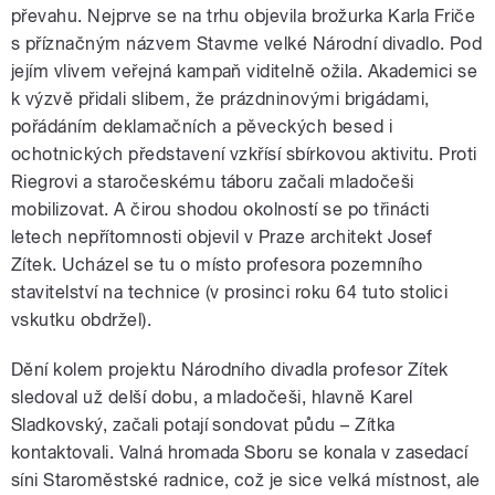
převahu. Nejprve se na trhu objevila brožurka Karla Friče
s příznačným názvem Stavme velké Národní divadlo. Pod
jejím vlivem veřejná kampaň viditelně ožila. Akademici se
k výzvě přidali slibem, že prázdninovými brigádami,
pořádáním deklamačních a pěveckých besed i
ochotnických představení vzkřísí sbírkovou aktivitu. Proti
Riegrovi a staročeskému táboru začali mladočeši
mobilizovat. A čirou shodou okolností se po třinácti
letech nepřítomnosti objevil v Praze architekt Josef
Zítek. Ucházel se tu o místo profesora pozemního
stavitelství na technice (v prosinci roku 64 tuto stolici
vskutku obdržel).
Dění kolem projektu Národního divadla profesor Zítek
sledoval už delší dobu, a mladočeši, hlavně Karel
Sladkovský, začali potají sondovat půdu – Zítka
kontaktovali. Valná hromada Sboru se konala v zasedací
síni Staroměstské radnice, což je sice velká místnost, ale