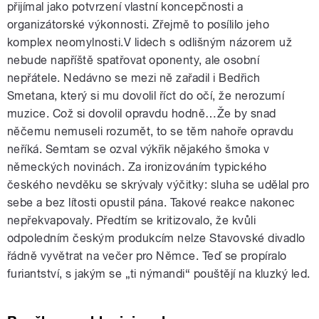
přijímal jako potvrzení vlastní koncepčnosti a
organizátorské výkonnosti. Zřejmě to posílilo jeho
komplex neomylnosti.V lidech s odlišným názorem už
nebude napříště spatřovat oponenty, ale osobní
nepřátele. Nedávno se mezi ně zařadil i Bedřich
Smetana, který si mu dovolil říct do očí, že nerozumí
muzice. Což si dovolil opravdu hodně…Že by snad
něčemu nemuseli rozumět, to se těm nahoře opravdu
neříká. Semtam se ozval výkřik nějakého šmoka v
německých novinách. Za ironizováním typického
českého nevděku se skrývaly výčitky: sluha se udělal pro
sebe a bez lítosti opustil pána. Takové reakce nakonec
nepřekvapovaly. Předtím se kritizovalo, že kvůli
odpoledním českým produkcím nelze Stavovské divadlo
řádně vyvětrat na večer pro Němce. Teď se propíralo
furiantství, s jakým se „ti nýmandi“ pouštějí na kluzký led.