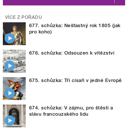
VÍCE Z POŘADU
677. schůzka: Nešťastný rok 1805 (jak
pro koho)
676. schůzka: Odsouzen k vítězství
675. schůzka: Tři císaři v jedné Evropě
674. schůzka: V zájmu, pro štěstí a
slávu francouzského lidu