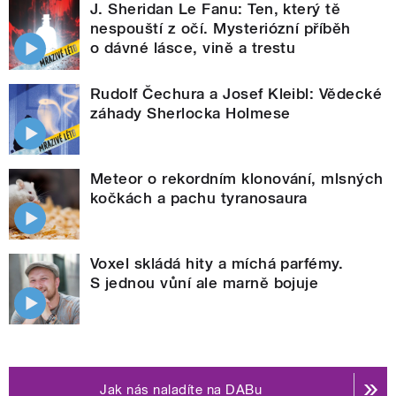
J. Sheridan Le Fanu: Ten, který tě
nespouští z očí. Mysteriózní příběh
o dávné lásce, vině a trestu
Rudolf Čechura a Josef Kleibl: Vědecké
záhady Sherlocka Holmese
Meteor o rekordním klonování, mlsných
kočkách a pachu tyranosaura
Voxel skládá hity a míchá parfémy.
S jednou vůní ale marně bojuje
Jak nás naladíte na DABu