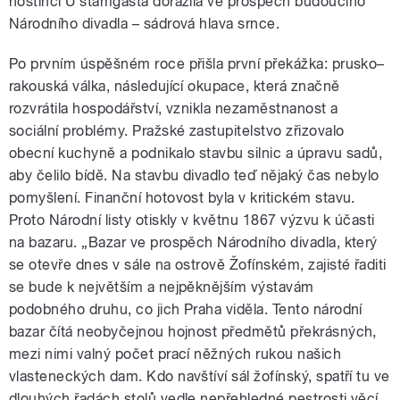
hostinci U štamgasta dorazila ve prospěch budoucího
Národního divadla – sádrová hlava srnce.
Po prvním úspěšném roce přišla první překážka: prusko–
rakouská válka, následující okupace, která značně
rozvrátila hospodářství, vznikla nezaměstnanost a
sociální problémy. Pražské zastupitelstvo zřizovalo
obecní kuchyně a podnikalo stavbu silnic a úpravu sadů,
aby čelilo bídě. Na stavbu divadlo teď nějaký čas nebylo
pomyšlení. Finanční hotovost byla v kritickém stavu.
Proto Národní listy otiskly v květnu 1867 výzvu k účasti
na bazaru. „Bazar ve prospěch Národního divadla, který
se otevře dnes v sále na ostrově Žofínském, zajisté řaditi
se bude k největším a nejpěknějším výstavám
podobného druhu, co jich Praha viděla. Tento národní
bazar čítá neobyčejnou hojnost předmětů překrásných,
mezi nimi valný počet prací něžných rukou našich
vlasteneckých dam. Kdo navštíví sál žofínský, spatří tu ve
dlouhých řadách stolů vedle nepřehledné pestrosti věcí