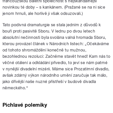
francouzskou baletní společnost s nejskandálnější
novinkou té doby – s kankánem. (Pražané se na ni sice
jenom hrnuli, ale horlivě ji však odsuzovali.)
Tato podivná dramaturgie se stala jedním z důvodů k
bouři proti pasivitě Sboru. V lednu po dvou letech
absolutní nečinnosti byla svolána valná hromada Sboru,
kterou provázel článek v Národních listech: „Očekáváme
od tohoto shromáždění konečně tu mužnou,
bezohlednou rezoluci: Začněme stavět hned! Kam nás to
věčné otálení a odkládání přivedlo, to jeví se nám patrné
v nynější divadelní mizérii. Máme sice Prozatímní divadlo,
avšak zdárný výkon národního umění zaručuje tak málo,
jako dřívější naše nuzné přístřeší v budově divadla
německého.“
Pichlavé polemiky