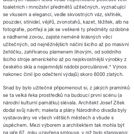
toaletních i množství předmětů užitečných, vyznačující
se vkusem a elegancí, vedle skvostných váz, skříněk,
pouzder, stínidel, vějířů, zvonotahů, kazet, těžítek, alb na
fotografie, portfejí a jak se veškeré ty předměty ozdobné
a nádherné zovou, zajisté neméně krásných věcí
užitečných, od nejněžnějších náčiní šicího až po masivní
žehličku, zahřívanou plamenem lihovým, od solidního
šicího stroje amerického až po nejskvostnější výrobky z
českého skla a nejjemnější nádobí porculánové.“ Výnos
nakonec činil (po odečtení výdajů) skoro 6000 zlatých.
Snad by bylo užitečné připomenout si, z jakých pramínků
se ta velká řeka prostředků na budoucí první scénu (a
národní kulturní památku) slévala. Architekt Josef Zítek
dodal svůj návrh; maketa a plány Národního divadla byly
vystavovány ve všech větších městech a všude s
úspěchem. Mezi výborem a architektem tak mohla být
na jaře 67. roku uzavřena smlouva, v níž bylo stanoveno: