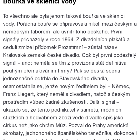
Bouřka ve sklenici vody
To všechno ale byla jenom taková bouřka ve sklenici
vody. Pořádná bouře se připravovala nikoli mezi českým a
německým táborem, ale uvnitř toho českého. První
signály přicházely v roce 1864. Z divadelních plakátů a
cedulí zmizel přídomek Prozatímní – zůstal název
Královské zemské české divadlo. Což byl první podezřelý
signál – ano: neměla se tím z provizoria stát definitiva
pouhým přemalováním firmy? Pak se česká scéna
jednoznačně odtrhla do Stavovského divadla,
osamostatnila se, jenže novým ředitelem byl – Němec,
Franz Liegert, který neměl s divadlem, natož s českým
prostředím vůbec žádné zkušenosti. Další signál –
ukázalo se, že tento podnikatel v sametu, módních
stužkách a hedvábném zboží vede divadlo spíš jako
cirkus než jako chrám Múz. Pozval do Prahy americké
akrobaty, jednonohého španělského tanečníka, dokonce i