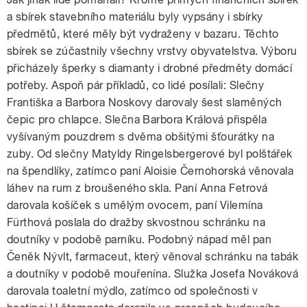
a sbírek stavebního materiálu byly vypsány i sbírky
předmětů, které měly být vydraženy v bazaru. Těchto
sbírek se zúčastnily všechny vrstvy obyvatelstva. Výboru
přicházely šperky s diamanty i drobné předměty domácí
potřeby. Aspoň pár příkladů, co lidé posílali: Slečny
Františka a Barbora Noskovy darovaly šest slaměných
čepic pro chlapce. Slečna Barbora Králová přispěla
vyšívaným pouzdrem s dvěma obšitými šťourátky na
zuby. Od slečny Matyldy Ringelsbergerové byl polštářek
na špendlíky, zatímco paní Aloisie Černohorská věnovala
láhev na rum z broušeného skla. Paní Anna Fetrová
darovala košíček s umělým ovocem, paní Vilemína
Fürthová poslala do dražby skvostnou schránku na
doutníky v podobě parníku. Podobný nápad měl pan
Čeněk Nývlt, farmaceut, který věnoval schránku na tabák
a doutníky v podobě mouřenína. Služka Josefa Nováková
darovala toaletní mýdlo, zatímco od společnosti v