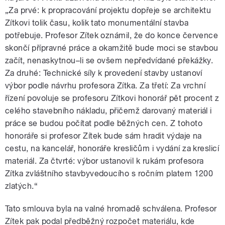
„Za prvé: k propracování projektu dopřeje se architektu
Zítkovi tolik času, kolik tato monumentální stavba
potřebuje. Profesor Zítek oznámil, že do konce července
skončí přípravné práce a okamžitě bude moci se stavbou
začít, nenaskytnou–li se ovšem nepředvídané překážky.
Za druhé: Technické síly k provedení stavby ustanoví
výbor podle návrhu profesora Zítka. Za třetí: Za vrchní
řízení povoluje se profesoru Zítkovi honorář pět procent z
celého stavebního nákladu, přičemž darovaný materiál i
práce se budou počítat podle běžných cen. Z tohoto
honoráře si profesor Zítek bude sám hradit výdaje na
cestu, na kancelář, honoráře kresličům i vydání za kreslicí
materiál. Za čtvrté: výbor ustanovil k rukám profesora
Zítka zvláštního stavbyvedoucího s ročním platem 1200
zlatých.“
Tato smlouva byla na valné hromadě schválena. Profesor
Zítek pak podal předběžný rozpočet materiálu, kde