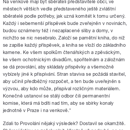
Na venkově mají být sběrateli představitelé obcí, ve
městech větších vedle představeného ještě zvláštní
sběratelé podle potřeby, jak uzná komitét k tomu určený.
Každý i sebemenší příspěvek bude zveřejněn v novinách,
budou oznámeny též i nezaplacené sliby a domy, v
nichžto se nic nesebralo. Založí se pamětní kniha, do níž
se zapíše každý příspěvek, a kniha se vloží do základního
kamene. Ke všem spolkům čtenářských a zpěváckým,
ke všem ochotnickým divadlům, spořitelnám a záložnám
se dá provolání, aby skládaly příspěvky a všemožně
vybízely jiné k přispívání. Stran staviva se požádá stavitel,
aby učinil předběžný rozpočet, a ten bude uveřejněn s
výzvou, aby kdo může, přispíval rozličným materiálem.
Konečně ustanoví se stálý odbor čili permanentní
komise, která má bdíti nad tím, aby se sbírky konaly
jednotně v Praze i na venkově."
Zdali to Provolání nějaký výsledek? Dostavil se okamžitě.