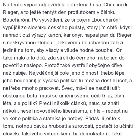
Na tento výpad odpověděla potrefená husa. Chci říci dr.
Rieger, a to ještě tentýž den protiútokem v článku
Boucharóni. Po vysvětlení, že si pojem „boucharón“
vypůjčil ze slovníku českého puristy, který jím chtěl kdysi
nahradit cizí výrazy kanón, kanonýr, napsal pan dr. Rieger
s neskrývanou zlobou: „Takovému boucharónu záleží
jedině na tom, aby všady a všude hodně bouchal. On
také málo o to dbá, zda střelí do černého, nebo jen do
povětří a naslepo. Protož také vystřelí obyčejně dříve,
než nabije. Nejvděčnější pole jeho činnosti (nebo lépe
jeho bouchání) je vysoká politika: tu možná dost hlučet, a
netřeba mnoho pracovat. Švec, má–li se naučiti ušít
obstojnou botu, musí se umění svému učiti tři až čtyři
léta, ale politik? Přečti několik článků, nauč se znáti
několik hesel novověkého liberalismu, a hle – recept na
velkého politika a státníka je hotový. Přidáš–li ještě k
tomu notnou dávku hrubosti a surovosti, postačí to učiniti
člověka takového výtečníkem, ba demokratem. Také