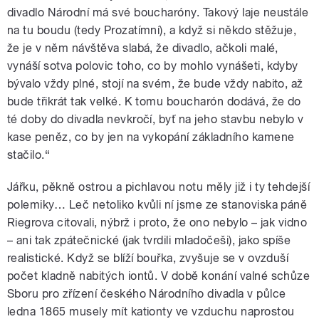
divadlo Národní má své boucharóny. Takový laje neustále
na tu boudu (tedy Prozatímní), a když si někdo stěžuje,
že je v něm návštěva slabá, že divadlo, ačkoli malé,
vynáší sotva polovic toho, co by mohlo vynášeti, kdyby
bývalo vždy plné, stojí na svém, že bude vždy nabito, až
bude třikrát tak velké. K tomu boucharón dodává, že do
té doby do divadla nevkročí, byť na jeho stavbu nebylo v
kase peněz, co by jen na vykopání základního kamene
stačilo.“
Jářku, pěkně ostrou a pichlavou notu měly již i ty tehdejší
polemiky… Leč netoliko kvůli ní jsme ze stanoviska páně
Riegrova citovali, nýbrž i proto, že ono nebylo – jak vidno
– ani tak zpátečnické (jak tvrdili mladočeši), jako spíše
realistické. Když se blíží bouřka, zvyšuje se v ovzduší
počet kladně nabitých iontů. V době konání valné schůze
Sboru pro zřízení českého Národního divadla v půlce
ledna 1865 musely mít kationty ve vzduchu naprostou