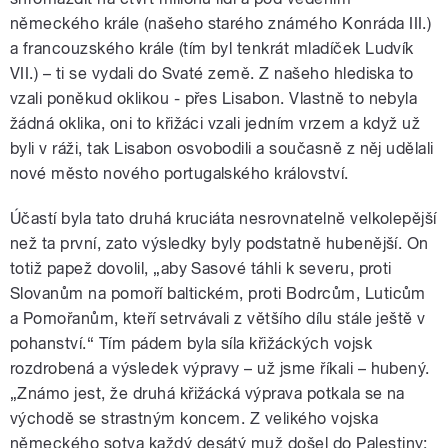
německého krále (našeho starého známého Konráda III.)
a francouzského krále (tím byl tenkrát mladíček Ludvík
VII.) – ti se vydali do Svaté země. Z našeho hlediska to
vzali poněkud oklikou - přes Lisabon. Vlastně to nebyla
žádná oklika, oni to křižáci vzali jedním vrzem a když už
byli v ráži, tak Lisabon osvobodili a současně z něj udělali
nové město nového portugalského království.
Účastí byla tato druhá kruciáta nesrovnatelně velkolepější
než ta první, zato výsledky byly podstatně hubenější. On
totiž papež dovolil, „aby Sasové táhli k severu, proti
Slovanům na pomoří baltickém, proti Bodrcům, Luticům
a Pomořanům, kteří setrvávali z většího dílu stále ještě v
pohanství.“ Tím pádem byla síla křižáckých vojsk
rozdrobená a výsledek výpravy – už jsme říkali – hubený.
„Známo jest, že druhá křižácká výprava potkala se na
východě se strastným koncem. Z velikého vojska
německého sotva každý desátý muž došel do Palestiny;