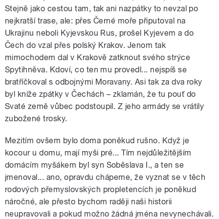
Stejně jako cestou tam, tak ani nazpátky to nevzal po
nejkratší trase, ale: přes Černé moře připutoval na
Ukrajinu neboli Kyjevskou Rus, prošel Kyjevem a do
Čech do vzal přes polský Krakov. Jenom tak
mimochodem dal v Krakově zatknout svého strýce
Spytihněva. Kdoví, co ten mu provedl... nejspíš se
bratříčkoval s odbojnými Moravany. Asi tak za dva roky
byl kníže zpátky v Čechách – zklamán, že tu pouť do
Svaté země vůbec podstoupil. Z jeho armády se vrátily
zubožené trosky.
Mezitím ovšem bylo doma poněkud rušno. Když je
kocour u domu, mají myši pré... Tím nejdůležitějším
domácím myšákem byl syn Soběslava I., a ten se
jmenoval... ano, opravdu chápeme, že vyznat se v těch
rodových přemyslovských propletencích je poněkud
náročné, ale přesto bychom raději naši historii
neupravovali a pokud možno žádná jména nevynechávali.