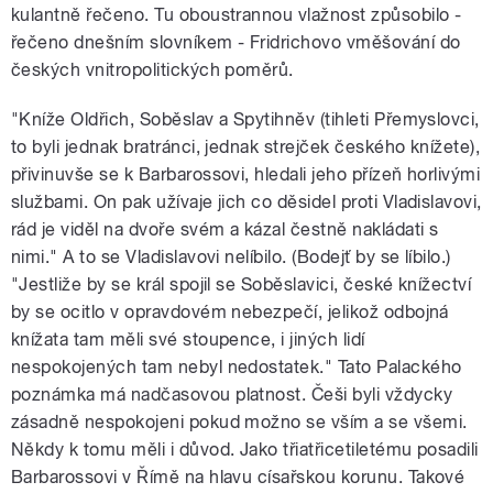
kulantně řečeno. Tu oboustrannou vlažnost způsobilo -
řečeno dnešním slovníkem - Fridrichovo vměšování do
českých vnitropolitických poměrů.
"Kníže Oldřich, Soběslav a Spytihněv (tihleti Přemyslovci,
to byli jednak bratránci, jednak strejček českého knížete),
přivinuvše se k Barbarossovi, hledali jeho přízeň horlivými
službami. On pak užívaje jich co děsidel proti Vladislavovi,
rád je viděl na dvoře svém a kázal čestně nakládati s
nimi." A to se Vladislavovi nelíbilo. (Bodejť by se líbilo.)
"Jestliže by se král spojil se Soběslavici, české knížectví
by se ocitlo v opravdovém nebezpečí, jelikož odbojná
knížata tam měli své stoupence, i jiných lidí
nespokojených tam nebyl nedostatek." Tato Palackého
poznámka má nadčasovou platnost. Češi byli vždycky
zásadně nespokojeni pokud možno se vším a se všemi.
Někdy k tomu měli i důvod. Jako třiatřicetiletému posadili
Barbarossovi v Římě na hlavu císařskou korunu. Takové