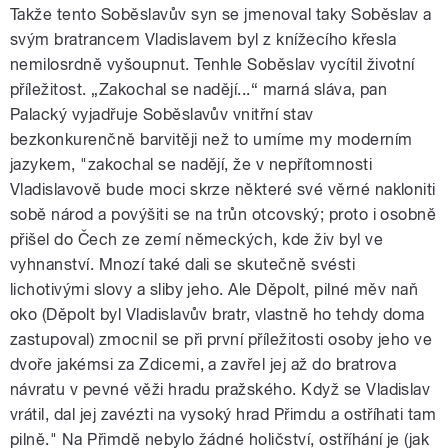
Takže tento Soběslavův syn se jmenoval taky Soběslav a
svým bratrancem Vladislavem byl z knížecího křesla
nemilosrdně vyšoupnut. Tenhle Soběslav vycítil životní
příležitost. „Zakochal se nadějí...“ marná sláva, pan
Palacký vyjadřuje Soběslavův vnitřní stav
bezkonkurenčně barvitěji než to umíme my moderním
jazykem, "zakochal se nadějí, že v nepřítomnosti
Vladislavově bude moci skrze některé své věrné nakloniti
sobě národ a povýšiti se na trůn otcovský; proto i osobně
přišel do Čech ze zemí německých, kde živ byl ve
vyhnanství. Mnozí také dali se skutečně svésti
lichotivými slovy a sliby jeho. Ale Děpolt, pilné měv naň
oko (Děpolt byl Vladislavův bratr, vlastně ho tehdy doma
zastupoval) zmocnil se při první příležitosti osoby jeho ve
dvoře jakémsi za Zdicemi, a zavřel jej až do bratrova
návratu v pevné věži hradu pražského. Když se Vladislav
vrátil, dal jej zavézti na vysoký hrad Přimdu a ostříhati tam
pilně." Na Přimdě nebylo žádné holičství, ostříhání je (jak