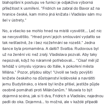
blahopřání k postupu ve funkci je odjakživa výborná
příležitost k usmíření. "Fridrich se zabral do Bavor až na
hranice české, kam mimo jiná knížata i Vladislav sám mu
šel v ústrety."
No, a všecko se mohlo hned na místě vysvětlit... Leč nic
se nevysvětlilo. "Hned první jejich smlouvání vydařilo se
tak nešťastně, že i bez rozžehnání se rozešli." Jedna
šance byla promarněna. A další? Svatba. Rudovous byl
už na ženění víc než zralý. Vladislava pozvali. Aby taky
nepozvali, když ho náramně potřebovali... "Císař měl již
tehdáž v úmyslu výpravu do Itálie, k pokoření města
Milána." Pozor, přijdou sliby! "Uvolil se tedy povýšiti
knížete českého na důstojenství královské a navrátiti
jemu Budyšínsko, o které byl kníže přišel, jestliže půjde
osobně pomáhati proti Milánčanům." Musela to být
dojemná scéna, jak si ti dva, Fridrich a Vladislav, najednou
padli do oka. Dojemná... to možná, ale v každé případě