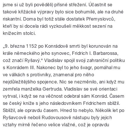
jsme si už byli pověděli) přísné střežení. Účastnit se
takové křižácké výpravy bylo sice bohumilé, ale na druhé
riskantní. Doma byl totiž stále dostatek Přemyslovců,
kteří by si docela rádi vyzkoušeli měkkost sezení na
knížecím stolci.
„9. března 1152 po Konrádově smrti byl korunován na
krále německého jeho synovec, Fridrich I. Barbarossa,
což značí Ryšavý.“ Vladislav spojil svoji zahraniční politiku
s Konrádem III. Nakonec byl to jeho švagr, pomáhal mu
ve válkách s protivníky, znamenal pro něho
nejdůležitějšího spojence. Nic se nezměnilo, ani když mu
zemřela manželka Gertruda. Vladislav se své orientaci
vytrval, i když se na věčnost odebral sám Konrád. Časem
se český kníže s jeho následovníkem Fridrichem sblížil.
Sblížil, ale opravdu časem. Hned to nebylo. Několik let po
Ryšavcově neboli Rudovousově nástupu byly jejich
vztahy mírně řečeno velice vlažné, což je opravdu