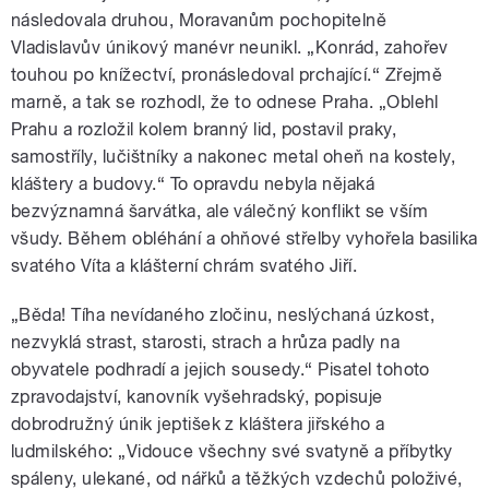
následovala druhou, Moravanům pochopitelně
Vladislavův únikový manévr neunikl. „Konrád, zahořev
touhou po knížectví, pronásledoval prchající.“ Zřejmě
marně, a tak se rozhodl, že to odnese Praha. „Oblehl
Prahu a rozložil kolem branný lid, postavil praky,
samostříly, lučištníky a nakonec metal oheň na kostely,
kláštery a budovy.“ To opravdu nebyla nějaká
bezvýznamná šarvátka, ale válečný konflikt se vším
všudy. Během obléhání a ohňové střelby vyhořela basilika
svatého Víta a klášterní chrám svatého Jiří.
„Běda! Tíha nevídaného zločinu, neslýchaná úzkost,
nezvyklá strast, starosti, strach a hrůza padly na
obyvatele podhradí a jejich sousedy.“ Pisatel tohoto
zpravodajství, kanovník vyšehradský, popisuje
dobrodružný únik jeptišek z kláštera jiřského a
ludmilského: „Vidouce všechny své svatyně a příbytky
spáleny, ulekané, od nářků a těžkých vzdechů položivé,