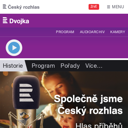
Přejít k hlavnímu obsahu
MENU
ŽIVĚ
PROGRAM
AUDIOARCHIV
KAMERY
Historie
Program
Pořady
Více
…