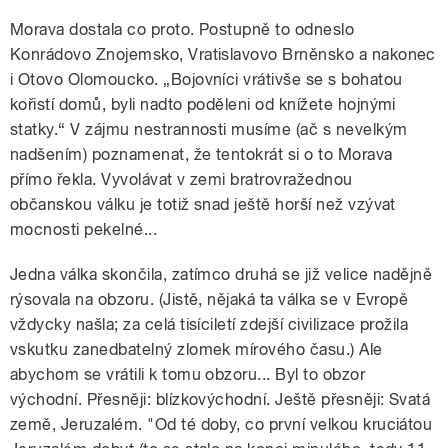
Morava dostala co proto. Postupně to odneslo
Konrádovo Znojemsko, Vratislavovo Brněnsko a nakonec
i Otovo Olomoucko. „Bojovníci vrátivše se s bohatou
kořistí domů, byli nadto poděleni od knížete hojnými
statky.“ V zájmu nestrannosti musíme (ač s nevelkým
nadšením) poznamenat, že tentokrát si o to Morava
přímo řekla. Vyvolávat v zemi bratrovražednou
občanskou válku je totiž snad ještě horší než vzývat
mocnosti pekelné...
Jedna válka skončila, zatímco druhá se již velice nadějně
rýsovala na obzoru. (Jistě, nějaká ta válka se v Evropě
vždycky našla; za celá tisíciletí zdejší civilizace prožila
vskutku zanedbatelný zlomek mírového času.) Ale
abychom se vrátili k tomu obzoru... Byl to obzor
východní. Přesněji: blízkovýchodní. Ještě přesněji: Svatá
země, Jeruzalém. "Od té doby, co první velkou kruciátou