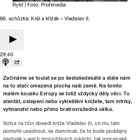
Rytíř | Foto: Profimedia
66. schůzka: Král a křižák – Vladislav II.
29:40
Začínáme se toulat se po šestašedesáté a stále nám
na to stačí omezená plocha naší země. Na tomto
malém kousku Evropy se totiž vždycky děly věci. Tu
atentát, oslepení nebo vykleštění knížete, tam intriky,
vyhnanství nebo přímo bratrovražedná válka.
Sotva na trůn dosedl kníže Vladislav (ti, co mu tam
pomohli usednout, se domnívali, že to bude poddajný
pajdulák v jejich mocichtivých rukách), tak mocenské