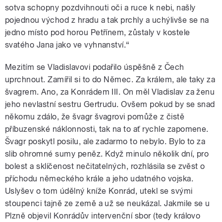
sotva schopny pozdvihnouti oči a ruce k nebi, našly
pojednou východ z hradu a tak prchly a uchýlivše se na
jedno místo pod horou Petřínem, zůstaly v kostele
svatého Jana jako ve vyhnanství.“
Mezitím se Vladislavovi podařilo úspěšně z Čech
uprchnout. Zamířil si to do Němec. Za králem, ale taky za
švagrem. Ano, za Konrádem III. On měl Vladislav za ženu
jeho nevlastní sestru Gertrudu. Ovšem pokud by se snad
někomu zdálo, že švagr švagrovi pomůže z čistě
příbuzenské náklonnosti, tak na to ať rychle zapomene.
Švagr poskytl posilu, ale zadarmo to nebylo. Bylo to za
slib ohromné sumy peněz. Když minulo několik dní, pro
bolest a sklíčenost nečitatelných, rozhlásila se zvěst o
příchodu německého krále a jeho udatného vojska.
Uslyšev o tom údělný kníže Konrád, utekl se svými
stoupenci tajně ze země a už se neukázal. Jakmile se u
Plzně objevil Konrádův intervenční sbor (tedy královo