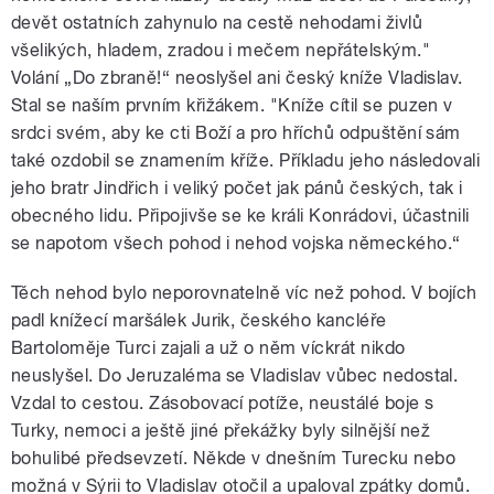
devět ostatních zahynulo na cestě nehodami živlů
všelikých, hladem, zradou i mečem nepřátelským."
Volání „Do zbraně!“ neoslyšel ani český kníže Vladislav.
Stal se naším prvním křižákem. "Kníže cítil se puzen v
srdci svém, aby ke cti Boží a pro hříchů odpuštění sám
také ozdobil se znamením kříže. Příkladu jeho následovali
jeho bratr Jindřich i veliký počet jak pánů českých, tak i
obecného lidu. Připojivše se ke králi Konrádovi, účastnili
se napotom všech pohod i nehod vojska německého.“
Těch nehod bylo neporovnatelně víc než pohod. V bojích
padl knížecí maršálek Jurik, českého kancléře
Bartoloměje Turci zajali a už o něm víckrát nikdo
neuslyšel. Do Jeruzaléma se Vladislav vůbec nedostal.
Vzdal to cestou. Zásobovací potíže, neustálé boje s
Turky, nemoci a ještě jiné překážky byly silnější než
bohulibé předsevzetí. Někde v dnešním Turecku nebo
možná v Sýrii to Vladislav otočil a upaloval zpátky domů.