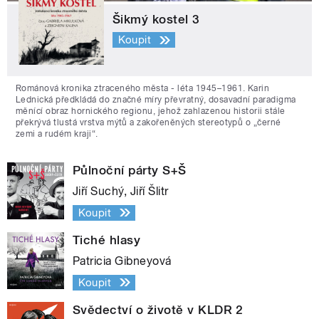
Šikmý kostel 3
Koupit
Románová kronika ztraceného města - léta 1945–1961. Karin
Lednická předkládá do značné míry převratný, dosavadní paradigma
měnící obraz hornického regionu, jehož zahlazenou historii stále
překrývá tlustá vrstva mýtů a zakořeněných stereotypů o „černé
zemi a rudém kraji“.
Půlnoční párty S+Š
Jiří Suchý, Jiří Šlitr
Koupit
Tiché hlasy
Patricia Gibneyová
Koupit
Svědectví o životě v KLDR 2