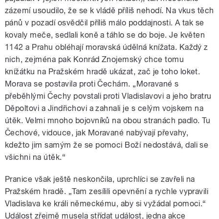
zázemí usoudilo, že se k vládě příliš nehodí. Na vkus těch
pánů v pozadí osvědčil příliš málo poddajnosti. A tak se
kovaly meče, sedlali koně a táhlo se do boje. Je květen
1142 a Prahu obléhají moravská údělná knížata. Každý z
nich, zejména pak Konrád Znojemský chce tomu
knížátku na Pražském hradě ukázat, zač je toho loket.
Morava se postavila proti Čechám. „Moravané s
přeběhlými Čechy povstali proti Vladislavovi a jeho bratru
Děpoltovi a Jindřichovi a zahnali je s celým vojskem na
útěk. Velmi mnoho bojovníků na obou stranách padlo. Tu
Čechové, vidouce, jak Moravané nabývají převahy,
kdežto jim samým že se pomoci Boží nedostává, dali se
všichni na útěk.“
Pranice však ještě neskončila, uprchlíci se zavřeli na
Pražském hradě. „Tam zesílili opevnění a rychle vypravili
Vladislava ke králi německému, aby si vyžádal pomoci.“
Událost zřejmě musela střídat událost, jedna akce