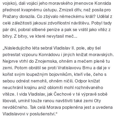
vojsko), dali vojáci jeho moravského jmenovce Konráda
přednost kvapnému ústupu. Zmizeli dřív, než posila pro
Pražany dorazila. Co zbývalo německému králi? Udělal z
celé záležitosti jakousi zdvořilostní návštěvu. Pobyl tady
pár dní, pobral slíbené peníze a pak se vrátil jako vítěz z
bitvy. Z bitvy, ve které nevytasil meč...
„Následujícího léta sebral Vladislav II. pole, aby šel
potrestat vzpouru Konrádovu i jiných knížat moravských.
Nejprve vtrhl do Znojemska, ohněm a mečem pleně tu
zemi. Potom obrátil se proti Vratislavovu Brnu a dal je v
kořist svým loupežným bojovníkům, kteří vše, čeho s
sebou odnést nemohli, ohněm ničili. Odpor knížat
neuchránil krajinu aniž oblomiti mohl rozhněvaného
vítěze. I vida Vladislav, jak Čechové v té výpravě sobě
libovali, umínil touže ranou navštíviti také zemi Oty
nevděčného. Tak celá Morava popleněna jest a uvedena
Vladislavovi v poslušenství.“