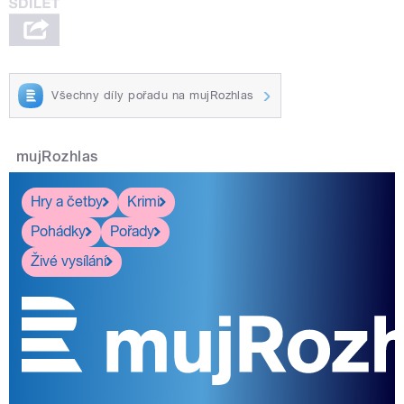
Všechny díly pořadu na mujRozhlas
mujRozhlas
Hry a četby
Krimi
Pohádky
Pořady
Živé vysílání