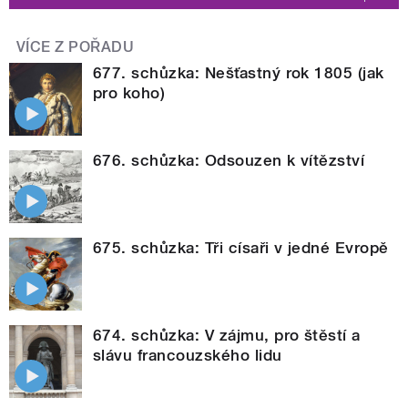
VÍCE Z POŘADU
677. schůzka: Nešťastný rok 1805 (jak
pro koho)
676. schůzka: Odsouzen k vítězství
675. schůzka: Tři císaři v jedné Evropě
674. schůzka: V zájmu, pro štěstí a
slávu francouzského lidu