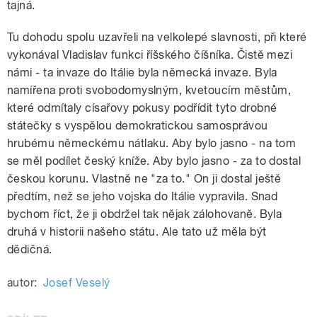
tajná.
Tu dohodu spolu uzavřeli na velkolepé slavnosti, při které
vykonával Vladislav funkci říšského číšníka. Čistě mezi
námi - ta invaze do Itálie byla německá invaze. Byla
namířena proti svobodomyslným, kvetoucím městům,
které odmítaly císařovy pokusy podřídit tyto drobné
státečky s vyspělou demokratickou samosprávou
hrubému německému nátlaku. Aby bylo jasno - na tom
se měl podílet český kníže. Aby bylo jasno - za to dostal
českou korunu. Vlastně ne "za to." On ji dostal ještě
předtím, než se jeho vojska do Itálie vypravila. Snad
bychom říct, že ji obdržel tak nějak zálohovaně. Byla
druhá v historii našeho státu. Ale tato už měla být
dědičná.
autor:
Josef Veselý