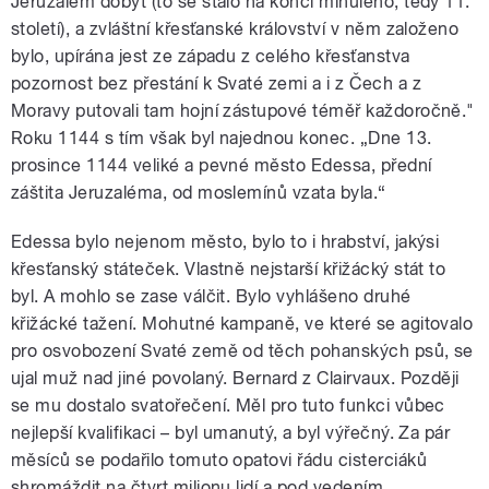
Jeruzalém dobyt (to se stalo na konci minulého, tedy 11.
století), a zvláštní křesťanské království v něm založeno
bylo, upírána jest ze západu z celého křesťanstva
pozornost bez přestání k Svaté zemi a i z Čech a z
Moravy putovali tam hojní zástupové téměř každoročně."
Roku 1144 s tím však byl najednou konec. „Dne 13.
prosince 1144 veliké a pevné město Edessa, přední
záštita Jeruzaléma, od moslemínů vzata byla.“
Edessa bylo nejenom město, bylo to i hrabství, jakýsi
křesťanský státeček. Vlastně nejstarší křižácký stát to
byl. A mohlo se zase válčit. Bylo vyhlášeno druhé
křižácké tažení. Mohutné kampaně, ve které se agitovalo
pro osvobození Svaté země od těch pohanských psů, se
ujal muž nad jiné povolaný. Bernard z Clairvaux. Později
se mu dostalo svatořečení. Měl pro tuto funkci vůbec
nejlepší kvalifikaci – byl umanutý, a byl výřečný. Za pár
měsíců se podařilo tomuto opatovi řádu cisterciáků
shromáždit na čtvrt milionu lidí a pod vedením