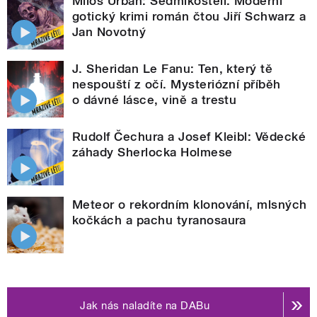
Miloš Urban: Sedmikostelí. Moderní
gotický krimi román čtou Jiří Schwarz a
Jan Novotný
J. Sheridan Le Fanu: Ten, který tě
nespouští z očí. Mysteriózní příběh
o dávné lásce, vině a trestu
Rudolf Čechura a Josef Kleibl: Vědecké
záhady Sherlocka Holmese
Meteor o rekordním klonování, mlsných
kočkách a pachu tyranosaura
Jak nás naladíte na DABu