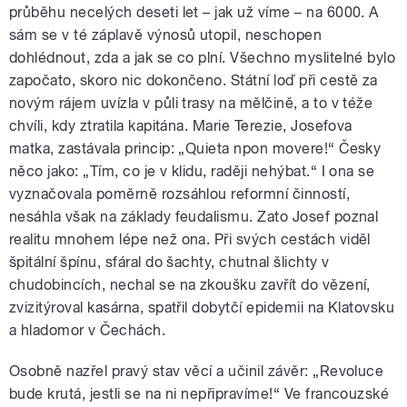
průběhu necelých deseti let – jak už víme – na 6000. A
sám se v té záplavě výnosů utopil, neschopen
dohlédnout, zda a jak se co plní. Všechno myslitelné bylo
započato, skoro nic dokončeno. Státní loď při cestě za
novým rájem uvízla v půli trasy na mělčině, a to v téže
chvíli, kdy ztratila kapitána. Marie Terezie, Josefova
matka, zastávala princip: „Quieta npon movere!“ Česky
něco jako: „Tím, co je v klidu, raději nehýbat.“ I ona se
vyznačovala poměrně rozsáhlou reformní činností,
nesáhla však na základy feudalismu. Zato Josef poznal
realitu mnohem lépe než ona. Při svých cestách viděl
špitální špínu, sfáral do šachty, chutnal šlichty v
chudobincích, nechal se na zkoušku zavřít do vězení,
zvizitýroval kasárna, spatřil dobytčí epidemii na Klatovsku
a hladomor v Čechách.
Osobně nazřel pravý stav věcí a učinil závěr: „Revoluce
bude krutá, jestli se na ni nepřipravíme!“ Ve francouzské