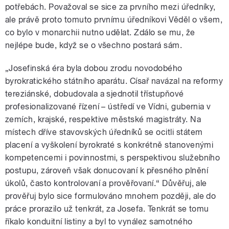
potřebách. Považoval se sice za prvního mezi úředníky,
ale právě proto tomuto prvnímu úředníkovi Věděl o všem,
co bylo v monarchii nutno udělat. Zdálo se mu, že
nejlépe bude, když se o všechno postará sám.
„Josefinská éra byla dobou zrodu novodobého
byrokratického státního aparátu. Císař navázal na reformy
tereziánské, dobudovala a sjednotil třístupňové
profesionalizované řízení – ústředí ve Vídni, gubernia v
zemích, krajské, respektive městské magistráty. Na
místech dříve stavovských úředníků se ocitli státem
placení a vyškolení byrokraté s konkrétně stanovenými
kompetencemi i povinnostmi, s perspektivou služebního
postupu, zároveň však donucovaní k přesného plnění
úkolů, často kontrolovaní a prověřovaní.“ Důvěřuj, ale
prověřuj bylo sice formulováno mnohem později, ale do
práce prorazilo už tenkrát, za Josefa. Tenkrát se tomu
říkalo konduitní listiny a byl to vynález samotného