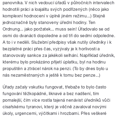
panovníka. V nich vedoucí úřadů v půlročních intervalech
hodnotili práci a loajalitu svých podřízených (něco jako
komplexní hodnocení v úplně jiném režimu...) Stejně
jednoznačně byly stanoveny úřední hodiny. Ten
Ordnung... jako poržatek... muss sein! Úřadovalo se od
osmi do dvanácti dopoledne a od tří do sedmi odpoledne.
A to i v neděli. Služební předpisy však nutily úředníky i k
bezplatné práci přes čas, vyzývaly je k horlivosti a
stanovovaly sankce za jakékoli selhání. Například úředník,
kterému bylo prokázáno přijetí úplatku, byl na hodinu
propuštěn a ztrácel nárok na penzi. (To by dnes bylo u
nás nezaměstnaných a ještě k tomu bez penze...)
Úřady začaly vskutku fungovat, třebaže to bylo často
fungování těžkopádné, liknavé a bez nadšení, tím
pomalejší, čím více rostla tajená nenávist úředníků vůči
císařskému tyranovi, který je věčně zavaloval novými
úkoly, urgencemi, výčitkami i hrozbami. Přes veškeré