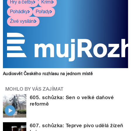
Hry a četby
Krimi
Pohádky
Pořady
Živé vysílání
Audiosvět Českého rozhlasu na jednom místě
MOHLO BY VÁS ZAJÍMAT
605. schůzka: Sen o velké daňové
reformě
607. schůzka: Teprve pivo udělá žízeň