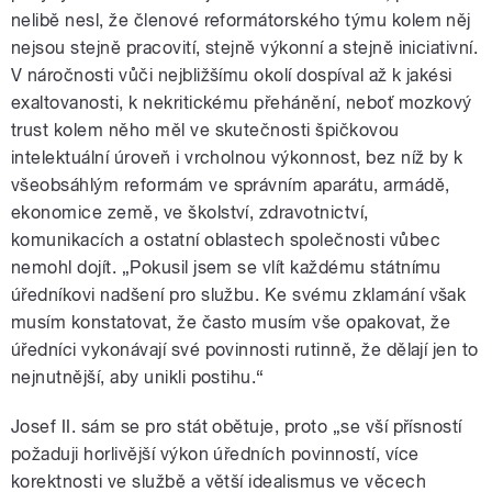
nelibě nesl, že členové reformátorského týmu kolem něj
nejsou stejně pracovití, stejně výkonní a stejně iniciativní.
V náročnosti vůči nejbližšímu okolí dospíval až k jakési
exaltovanosti, k nekritickému přehánění, neboť mozkový
trust kolem něho měl ve skutečnosti špičkovou
intelektuální úroveň i vrcholnou výkonnost, bez níž by k
všeobsáhlým reformám ve správním aparátu, armádě,
ekonomice země, ve školství, zdravotnictví,
komunikacích a ostatní oblastech společnosti vůbec
nemohl dojít. „Pokusil jsem se vlít každému státnímu
úředníkovi nadšení pro službu. Ke svému zklamání však
musím konstatovat, že často musím vše opakovat, že
úředníci vykonávají své povinnosti rutinně, že dělají jen to
nejnutnější, aby unikli postihu.“
Josef II. sám se pro stát obětuje, proto „se vší přísností
požaduji horlivější výkon úředních povinností, více
korektnosti ve službě a větší idealismus ve věcech