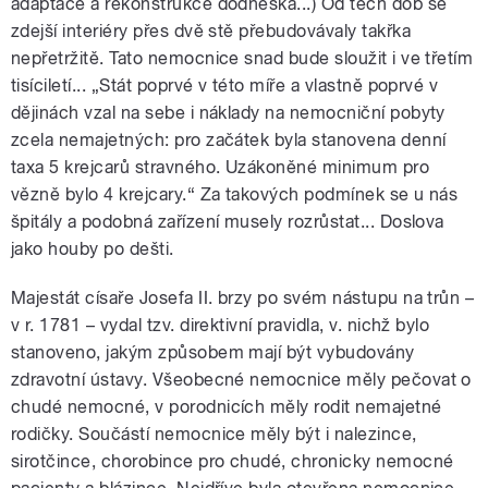
adaptace a rekonstrukce dodneška...) Od těch dob se
zdejší interiéry přes dvě stě přebudovávaly takřka
nepřetržitě. Tato nemocnice snad bude sloužit i ve třetím
tisíciletí... „Stát poprvé v této míře a vlastně poprvé v
dějinách vzal na sebe i náklady na nemocniční pobyty
zcela nemajetných: pro začátek byla stanovena denní
taxa 5 krejcarů stravného. Uzákoněné minimum pro
vězně bylo 4 krejcary.“ Za takových podmínek se u nás
špitály a podobná zařízení musely rozrůstat... Doslova
jako houby po dešti.
Majestát císaře Josefa II. brzy po svém nástupu na trůn –
v r. 1781 – vydal tzv. direktivní pravidla, v. nichž bylo
stanoveno, jakým způsobem mají být vybudovány
zdravotní ústavy. Všeobecné nemocnice měly pečovat o
chudé nemocné, v porodnicích měly rodit nemajetné
rodičky. Součástí nemocnice měly být i nalezince,
sirotčince, chorobince pro chudé, chronicky nemocné