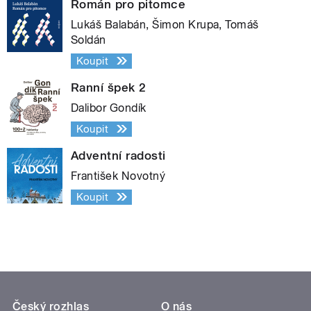
Román pro pitomce
Lukáš Balabán, Šimon Krupa, Tomáš
Soldán
Koupit
Ranní špek 2
Dalibor Gondík
Koupit
Adventní radosti
František Novotný
Koupit
Český rozhlas
O nás