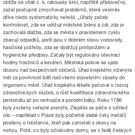
obtíže se však c. k. rakouský šiml, napříště příslovečný,
začal postupně zmocňovat problémů, které vesměs
dříve nikdo systematicky neřešil. „Úřady začaly
kontrolovat, zda se udržují městské brány a zdi, zda je
zachovalá dlažba, zda se města v pravidelném cyklu
zbavují odpadků, jestli jsou v dobrém stavu vodovody,
hasičské potřeby, zda se dodržují protipožární a
hygienické předpisy. Začaly být regulovány otevírací
hodiny hostinců a kaváren. Městská policie se ujala
dozoru nad bezpečností občanů. Úřad krajského inženýra
měl za povinnost bdít nad všemi stavebními zásahy do
organismu měst. Úřad krajského lékaře pečoval o rozvoj
zdravotnických služeb, o růst kvalifikace zdravotnického
personálu až po ranhojiče a porodní báby. Roku 1786
byly zrušeny veřejné pranýře. Zlepšila se péče o vzhled
ulic – například v Praze byly početně slabé čety metařů
posíleny o trestance, kteří pak zametali s okovy na
nohou. Poté, co byly očíslovány domy, se v řadě českých