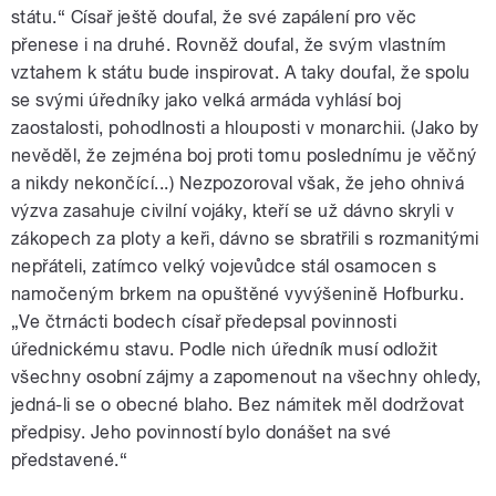
státu.“ Císař ještě doufal, že své zapálení pro věc
přenese i na druhé. Rovněž doufal, že svým vlastním
vztahem k státu bude inspirovat. A taky doufal, že spolu
se svými úředníky jako velká armáda vyhlásí boj
zaostalosti, pohodlnosti a hlouposti v monarchii. (Jako by
nevěděl, že zejména boj proti tomu poslednímu je věčný
a nikdy nekončící...) Nezpozoroval však, že jeho ohnivá
výzva zasahuje civilní vojáky, kteří se už dávno skryli v
zákopech za ploty a keři, dávno se sbratřili s rozmanitými
nepřáteli, zatímco velký vojevůdce stál osamocen s
namočeným brkem na opuštěné vyvýšenině Hofburku.
„Ve čtrnácti bodech císař předepsal povinnosti
úřednickému stavu. Podle nich úředník musí odložit
všechny osobní zájmy a zapomenout na všechny ohledy,
jedná-li se o obecné blaho. Bez námitek měl dodržovat
předpisy. Jeho povinností bylo donášet na své
představené.“