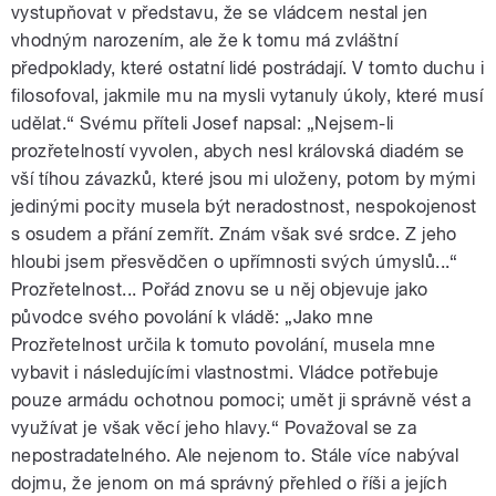
vystupňovat v představu, že se vládcem nestal jen
vhodným narozením, ale že k tomu má zvláštní
předpoklady, které ostatní lidé postrádají. V tomto duchu i
filosofoval, jakmile mu na mysli vytanuly úkoly, které musí
udělat.“ Svému příteli Josef napsal: „Nejsem-li
prozřetelností vyvolen, abych nesl královská diadém se
vší tíhou závazků, které jsou mi uloženy, potom by mými
jedinými pocity musela být neradostnost, nespokojenost
s osudem a přání zemřít. Znám však své srdce. Z jeho
hloubi jsem přesvědčen o upřímnosti svých úmyslů...“
Prozřetelnost... Pořád znovu se u něj objevuje jako
původce svého povolání k vládě: „Jako mne
Prozřetelnost určila k tomuto povolání, musela mne
vybavit i následujícími vlastnostmi. Vládce potřebuje
pouze armádu ochotnou pomoci; umět ji správně vést a
využívat je však věcí jeho hlavy.“ Považoval se za
nepostradatelného. Ale nejenom to. Stále více nabýval
dojmu, že jenom on má správný přehled o říši a jejích