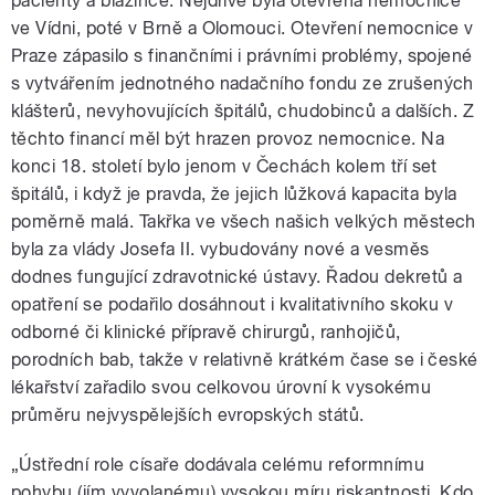
pacienty a blázince. Nejdříve byla otevřena nemocnice
ve Vídni, poté v Brně a Olomouci. Otevření nemocnice v
Praze zápasilo s finančními i právními problémy, spojené
s vytvářením jednotného nadačního fondu ze zrušených
klášterů, nevyhovujících špitálů, chudobinců a dalších. Z
těchto financí měl být hrazen provoz nemocnice. Na
konci 18. století bylo jenom v Čechách kolem tří set
špitálů, i když je pravda, že jejich lůžková kapacita byla
poměrně malá. Takřka ve všech našich velkých městech
byla za vlády Josefa II. vybudovány nové a vesměs
dodnes fungující zdravotnické ústavy. Řadou dekretů a
opatření se podařilo dosáhnout i kvalitativního skoku v
odborné či klinické přípravě chirurgů, ranhojičů,
porodních bab, takže v relativně krátkém čase se i české
lékařství zařadilo svou celkovou úrovní k vysokému
průměru nejvyspělejších evropských států.
„Ústřední role císaře dodávala celému reformnímu
pohybu (jím vyvolanému) vysokou míru riskantnosti. Kdo