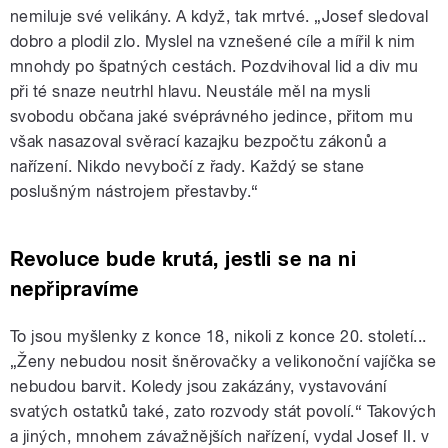
nemiluje své velikány. A když, tak mrtvé. „Josef sledoval
dobro a plodil zlo. Myslel na vznešené cíle a mířil k nim
mnohdy po špatných cestách. Pozdvihoval lid a div mu
při té snaze neutrhl hlavu. Neustále měl na mysli
svobodu občana jaké svéprávného jedince, přitom mu
však nasazoval svěrací kazajku bezpočtu zákonů a
nařízení. Nikdo nevybočí z řady. Každý se stane
poslušným nástrojem přestavby.“
Revoluce bude krutá, jestli se na ni
nepřipravíme
To jsou myšlenky z konce 18, nikoli z konce 20. století...
„Ženy nebudou nosit šněrovačky a velikonoční vajíčka se
nebudou barvit. Koledy jsou zakázány, vystavování
svatých ostatků také, zato rozvody stát povolí.“ Takových
a jiných, mnohem závažnějších nařízení, vydal Josef II. v