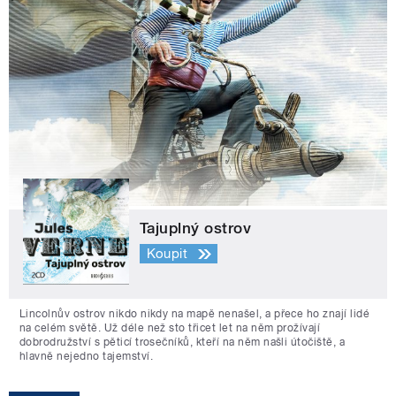
Tajuplný ostrov
Koupit
Lincolnův ostrov nikdo nikdy na mapě nenašel, a přece ho znají lidé
na celém světě. Už déle než sto třicet let na něm prožívají
dobrodružství s pěticí trosečníků, kteří na něm našli útočiště, a
hlavně nejedno tajemství.