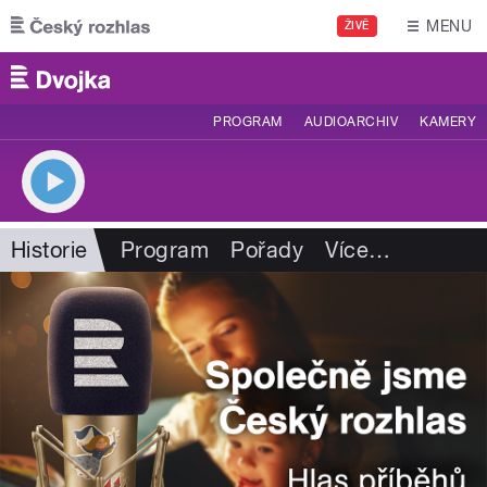
Přejít k hlavnímu obsahu
MENU
ŽIVĚ
PROGRAM
AUDIOARCHIV
KAMERY
Historie
Program
Pořady
Více
…