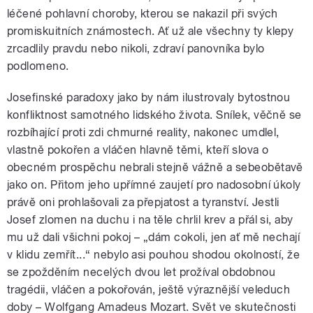
léčené pohlavní choroby, kterou se nakazil při svých
promiskuitních známostech. Ať už ale všechny ty klepy
zrcadlily pravdu nebo nikoli, zdraví panovníka bylo
podlomeno.
Josefinské paradoxy jako by nám ilustrovaly bytostnou
konfliktnost samotného lidského života. Snílek, věčně se
rozbíhající proti zdi chmurné reality, nakonec umdlel,
vlastně pokořen a vláčen hlavně těmi, kteří slova o
obecném prospěchu nebrali stejně vážně a sebeobětavě
jako on. Přitom jeho upřímné zaujetí pro nadosobní úkoly
právě oni prohlašovali za přepjatost a tyranství. Jestli
Josef zlomen na duchu i na těle chrlil krev a přál si, aby
mu už dali všichni pokoj – „dám cokoli, jen ať mě nechají
v klidu zemřít...“ nebylo asi pouhou shodou okolností, že
se zpožděním necelých dvou let prožíval obdobnou
tragédii, vláčen a pokořován, ještě výraznější veleduch
doby – Wolfgang Amadeus Mozart. Svět ve skutečnosti