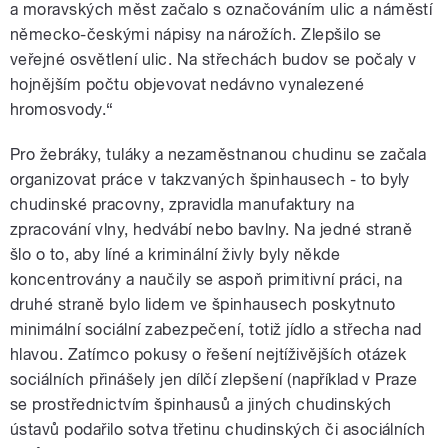
a moravských měst začalo s označováním ulic a náměstí
německo-českými nápisy na nárožích. Zlepšilo se
veřejné osvětlení ulic. Na střechách budov se počaly v
hojnějším počtu objevovat nedávno vynalezené
hromosvody.“
Pro žebráky, tuláky a nezaměstnanou chudinu se začala
organizovat práce v takzvaných špinhausech - to byly
chudinské pracovny, zpravidla manufaktury na
zpracování vlny, hedvábí nebo bavlny. Na jedné straně
šlo o to, aby líné a kriminální živly byly někde
koncentrovány a naučily se aspoň primitivní práci, na
druhé straně bylo lidem ve špinhausech poskytnuto
minimální sociální zabezpečení, totiž jídlo a střecha nad
hlavou. Zatímco pokusy o řešení nejtíživějších otázek
sociálních přinášely jen dílčí zlepšení (například v Praze
se prostřednictvím špinhausů a jiných chudinských
ústavů podařilo sotva třetinu chudinských či asociálních