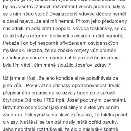
by po Josefovi zaručil nezvratnost všech proměn, kdyby
se s ním něco stalo? Dvojnásobný vdovec dědice neměl
a dával najevo, že ani mít nemíní. Přitom jeho předurčený
následník, mladší bratr Leopold, vévoda toskánský, se co
do aktivity a reformní horlivosti s císařem měřit nemohl,
třebaže i on byl nesporně přívržencem osvícenských
myšlenek. Hrozba, že se zběsile rozjetý vůz přeměn
nečekaným nárazem osudu náhle zastaví či převrhne,
byla tím větší, čím méně sloužilo Josefovi zdraví.“
Už jsme si říkali, že jeho kondice silně pokulhávala za
jeho vůlí... První vážné příznaky opotřebovanosti trvale
přepínaného organismu se ozvaly hned po císařově
čtyřicítce.Od roku 1782 trpěl Josef podivnými závratěmi.
Brzy nato onemocněl jakýmsi silným a vleklým očním
zánětem. Pak vyrážka na hlavě způsobila, že takřka přišel
o vlasy. Naštěstí se tenkrát nosily ještě pořád paruky.
Jeho nepřátelé roztrušovali, že šlo o následky špatně