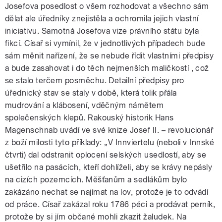
Josefova posedlost o všem rozhodovat a všechno sám
dělat ale úředníky znejistěla a ochromila jejich vlastní
iniciativu. Samotná Josefova vize právního státu byla
fikcí. Císař si vymínil, že v jednotlivých případech bude
sám měnit nařízení, že se nebude řídit vlastními předpisy
a bude zasahovat i do těch nejmenších maličkostí , což
se stalo terčem posměchu. Detailní předpisy pro
úřednický stav se staly v době, která tolik přála
mudrování a klábosení, vděčným námětem
společenských klepů. Rakouský historik Hans
Magenschnab uvádí ve své knize Josef II. – revolucionář
z boží milosti tyto příklady: „V Innviertelu (neboli v Innské
čtvrti) dal odstranit oplocení selských usedlostí, aby se
ušetřilo na pasácích, kteří dohlíželi, aby se krávy nepásly
na cizích pozemcích. Měšťanům a sedlákům bylo
zakázáno nechat se najímat na lov, protože je to odvádí
od práce. Císař zakázal roku 1786 péci a prodávat perník,
protože by si jím občané mohli zkazit žaludek. Na