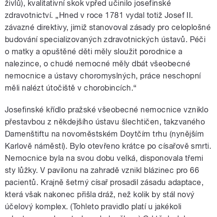
živlů), kvalitativní skok vpřed učinilo josefinské
zdravotnictví. „Hned v roce 1781 vydal totiž Josef II.
závazné direktivy, jimiž stanovoval zásady pro celoplošné
budování specializovaných zdravotnických ústavů. Péči
o matky a opuštěné děti měly sloužit porodnice a
nalezince, o chudé nemocné měly dbát všeobecné
nemocnice a ústavy choromyslných, práce neschopní
měli nalézt útočiště v chorobincích.“
Josefinské křídlo pražské všeobecné nemocnice vzniklo
přestavbou z někdejšího ústavu šlechtičen, takzvaného
Damenštiftu na novoměstském Doytčím trhu (nynějším
Karlově náměstí). Bylo otevřeno krátce po císařově smrti.
Nemocnice byla na svou dobu velká, disponovala třemi
sty lůžky. V pavilonu na zahradě vznikl blázinec pro 66
pacientů. Krajně šetrný císař prosadil zásadu adaptace,
která však nakonec přišla dráž, než kolik by stál nový
účelový komplex. (Tohleto pravidlo platí u jakékoli