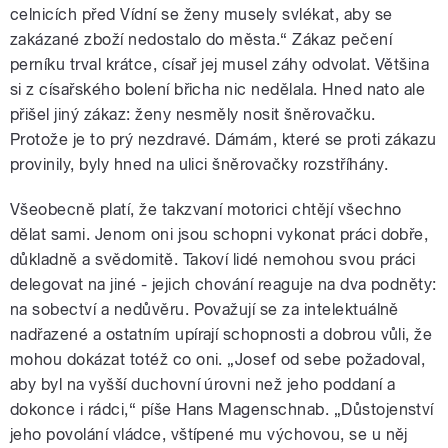
celnicích před Vídní se ženy musely svlékat, aby se
zakázané zboží nedostalo do města.“ Zákaz pečení
perníku trval krátce, císař jej musel záhy odvolat. Většina
si z císařského bolení břicha nic nedělala. Hned nato ale
přišel jiný zákaz: ženy nesměly nosit šněrovačku.
Protože je to prý nezdravé. Dámám, které se proti zákazu
provinily, byly hned na ulici šněrovačky rozstříhány.
Všeobecně platí, že takzvaní motorici chtějí všechno
dělat sami. Jenom oni jsou schopni vykonat práci dobře,
důkladně a svědomitě. Takoví lidé nemohou svou práci
delegovat na jiné - jejich chování reaguje na dva podněty:
na sobectví a nedůvěru. Považují se za intelektuálně
nadřazené a ostatním upírají schopnosti a dobrou vůli, že
mohou dokázat totéž co oni. „Josef od sebe požadoval,
aby byl na vyšší duchovní úrovni než jeho poddaní a
dokonce i rádci,“ píše Hans Magenschnab. „Důstojenství
jeho povolání vládce, vštípené mu výchovou, se u něj