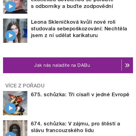
s odborníky a buďte zodpovědní
Leona Skleničková kvůli nové roli
studovala sebepoškozování: Nechtěla
jsem z ní udělat karikaturu
Jak nás naladíte na DABu
VÍCE Z POŘADU
675. schůzka: Tři císaři v jedné Evropě
674. schůzka: V zájmu, pro štěstí a
slávu francouzského lidu