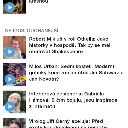
krásnou
NEJPOSLOUCHANĚJŠÍ
Robert Mikluš v roli Othella: Jako
historky v hospodě. Tak by se měl
recitovat Shakespeare
Miloš Urban: Sedmikostelí. Moderní
gotický krimi román čtou Jiří Schwarz a
Jan Novotný
Interiérová designérka Gabriela
Hámová: S čím bojuju, jsou inspirace
z internetu
Virolog Jiří Černý apeluje: Před
exotickou dovolenou se poraďte