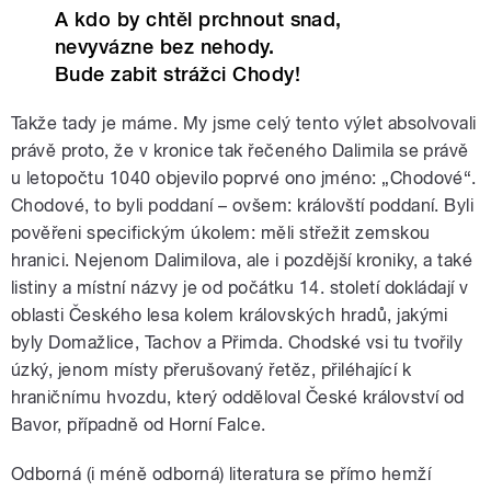
A kdo by chtěl prchnout snad,
nevyvázne bez nehody.
Bude zabit strážci Chody!
Takže tady je máme. My jsme celý tento výlet absolvovali
právě proto, že v kronice tak řečeného Dalimila se právě
u letopočtu 1040 objevilo poprvé ono jméno: „Chodové“.
Chodové, to byli poddaní – ovšem: královští poddaní. Byli
pověřeni specifickým úkolem: měli střežit zemskou
hranici. Nejenom Dalimilova, ale i pozdější kroniky, a také
listiny a místní názvy je od počátku 14. století dokládají v
oblasti Českého lesa kolem královských hradů, jakými
byly Domažlice, Tachov a Přimda. Chodské vsi tu tvořily
úzký, jenom místy přerušovaný řetěz, přiléhající k
hraničnímu hvozdu, který odděloval České království od
Bavor, případně od Horní Falce.
Odborná (i méně odborná) literatura se přímo hemží