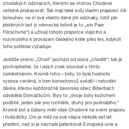
chodských odznacích, kterými se mohou Chodové
veřejně prokazovat: Tak mají také svůj vlastní praporec čili
korouhev, na ní své vlastní dané jim odznaky, totiž pár
plstěných bot (v německé listině je to „ein Paar
Filzschuhe“) a užívají tohoto praporce vlajícího a
rozvinutého k provázení českého krále přes les, kdykoli
toho potřeba vyžaduje.
Jestliže jméno „Chod“ pochází od slova „choditi“, tak je
pochopitelné, že i jejich znak souvisel s tímto
zaměstnáním. Kromě toho – boty, to byla hodnota
vysoce ceněná, o tom koneckonců svědčí i naturální
dávka, kterou každoročně bavorská obec Biberbach
odváděla Domažlicům. Byly to „dvoje boty kožichem
podšité, jeden pár pro rychtáře, druhý pro purkrabího.“
Kromě bot a čakany měli však Chodové na svém praporu
i hvězdičky. Oni je měli na své vlajce několik set let
předtím, než si je nechala patentovat Evropská unie a