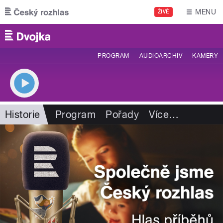
Přejít k hlavnímu obsahu
MENU
ŽIVĚ
PROGRAM
AUDIOARCHIV
KAMERY
Historie
Program
Pořady
Více
…