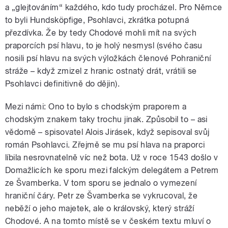
a „glejtováním“ každého, kdo tudy procházel. Pro Němce
to byli Hundsköpfige, Psohlavci, zkrátka potupná
přezdívka. Že by tedy Chodové mohli mít na svých
praporcích psí hlavu, to je holý nesmysl (svého času
nosili psí hlavu na svých výložkách členové Pohraniční
stráže – když zmizel z hranic ostnatý drát, vrátili se
Psohlavci definitivně do dějin).
Mezi námi: Ono to bylo s chodským praporem a
chodským znakem taky trochu jinak. Způsobil to – asi
vědomě – spisovatel Alois Jirásek, když sepisoval svůj
román Psohlavci. Zřejmě se mu psí hlava na praporci
líbila nesrovnatelně víc než bota. Už v roce 1543 došlo v
Domažlicích ke sporu mezi falckým delegátem a Petrem
ze Švamberka. V tom sporu se jednalo o vymezení
hraniční čáry. Petr ze Švamberka se vykrucoval, že
neběží o jeho majetek, ale o královský, který stráží
Chodové. A na tomto místě se v českém textu mluví o