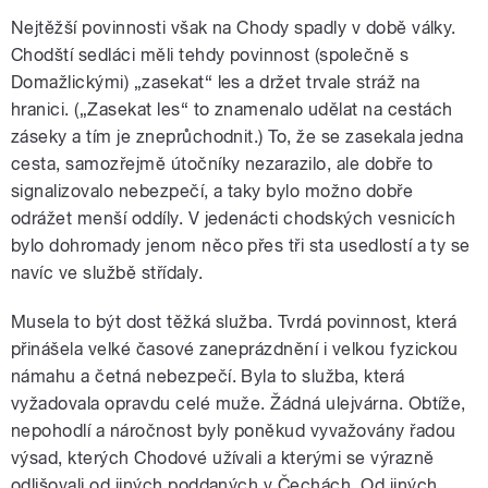
Nejtěžší povinnosti však na Chody spadly v době války.
Chodští sedláci měli tehdy povinnost (společně s
Domažlickými) „zasekat“ les a držet trvale stráž na
hranici. („Zasekat les“ to znamenalo udělat na cestách
záseky a tím je zneprůchodnit.) To, že se zasekala jedna
cesta, samozřejmě útočníky nezarazilo, ale dobře to
signalizovalo nebezpečí, a taky bylo možno dobře
odrážet menší oddíly. V jedenácti chodských vesnicích
bylo dohromady jenom něco přes tři sta usedlostí a ty se
navíc ve službě střídaly.
Musela to být dost těžká služba. Tvrdá povinnost, která
přinášela velké časové zaneprázdnění i velkou fyzickou
námahu a četná nebezpečí. Byla to služba, která
vyžadovala opravdu celé muže. Žádná ulejvárna. Obtíže,
nepohodlí a náročnost byly poněkud vyvažovány řadou
výsad, kterých Chodové užívali a kterými se výrazně
odlišovali od jiných poddaných v Čechách. Od jiných