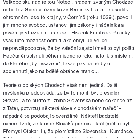
Velkopolsku nad řekou Notecí, hradem zvaným Chodzec
nebo též Gdeč vítězný kníže Břetislav I. a že je usadil v
ohromném lese té krajiny, v Černíně (roku 1039.), povolil
jim mnoho svobod, ustanovil jim zákony i náčelníka a
pověřil je střežením hranice.“ Historik František Palacký
však tuto možnost odmítl jako omyl. Je velice
nepravděpodobné, že by váleční zajatci (měli to být polští
Hedčané) splynuli během jednoho roku natolik s místem,
do kterého „byli vsazeni“, takže pak na ně bylo
spolehnutí jako na bdělé obránce hranic...
Teorie o polských Chodech však není jediná. Další
myšlenka předpokládá, že by to mohli být přesídlení
Slováci, a to buďto z jižního Slovenska nebo dokonce až
z Tater, potvrzují některá slova v chodském nářečí –
nápadně se podobají slovenštině. Někteří badatelé
ovšem tvrdí, že kromě Slováků přemístil král (měl to být
Přemysl Otakar II.), že přemístil ze Slovenska i Kumánce.