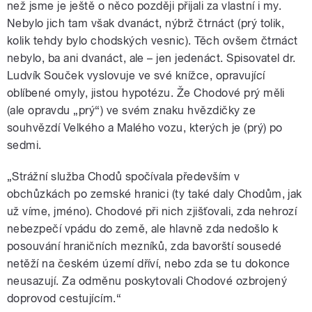
než jsme je ještě o něco později přijali za vlastní i my.
Nebylo jich tam však dvanáct, nýbrž čtrnáct (prý tolik,
kolik tehdy bylo chodských vesnic). Těch ovšem čtrnáct
nebylo, ba ani dvanáct, ale – jen jedenáct. Spisovatel dr.
Ludvík Souček vyslovuje ve své knížce, opravující
oblíbené omyly, jistou hypotézu. Že Chodové prý měli
(ale opravdu „prý“) ve svém znaku hvězdičky ze
souhvězdí Velkého a Malého vozu, kterých je (prý) po
sedmi.
„Strážní služba Chodů spočívala především v
obchůzkách po zemské hranici (ty také daly Chodům, jak
už víme, jméno). Chodové při nich zjišťovali, zda nehrozí
nebezpečí vpádu do země, ale hlavně zda nedošlo k
posouvání hraničních mezníků, zda bavorští sousedé
netěží na českém území dříví, nebo zda se tu dokonce
neusazují. Za odměnu poskytovali Chodové ozbrojený
doprovod cestujícím.“