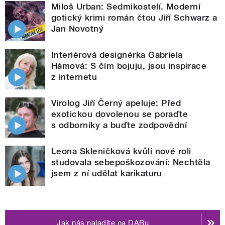
Miloš Urban: Sedmikostelí. Moderní
gotický krimi román čtou Jiří Schwarz a
Jan Novotný
Interiérová designérka Gabriela
Hámová: S čím bojuju, jsou inspirace
z internetu
Virolog Jiří Černý apeluje: Před
exotickou dovolenou se poraďte
s odborníky a buďte zodpovědní
Leona Skleničková kvůli nové roli
studovala sebepoškozování: Nechtěla
jsem z ní udělat karikaturu
Jak nás naladíte na DABu