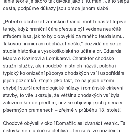
Tahle teorie je skoro tak divoká jako ti Kumáni. Je to slepá
cesta, podpůrné důkazy jsou přece jenom slabé.
„Potřeba obcházet zemskou hranici mohla nastat teprve
tehdy, když hraniční čára přestala být vedena neurčitě
středem lesa, jak to bylo obvyklé za raného feudalismu.
Takovou hranici ani obcházet nešlo,“ dozvídáme se ze
studie historika a vysokoškolského učitele dr. Eduarda
Maura o Kozinovi a Lomikarovi. Charakter chodské
strážní služby, ale i podobě místních názvů, poloha i
typický kolonizační půdorys chodských vsí i uspořádání
jejich pozemků, stejně jako fakt, že na jejich území
chybějí starší archeologické nálezy i románské církevní
stavby, to vše ukazuje, že většina chodských vsí byla
založena krátce předtím, než se objevují jejich jména v
písemných pramenech – zřejmě v průběhu 13. století.
Chodové obývali v okolí Domažlic asi dvanáct vesnic. Ta
číslovka není úplně spolehlivá – tím spíš, že později (a