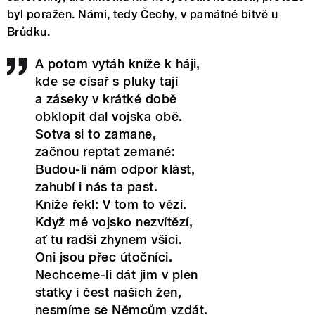
byl poražen. Námi, tedy Čechy, v památné bitvě u
Brůdku.
A potom vytáh kníže k háji,
kde se císař s pluky tají
a záseky v krátké době
obklopit dal vojska obě.
Sotva si to zamane,
začnou reptat zemané:
Budou-li nám odpor klást,
zahubí i nás ta past.
Kníže řekl: V tom to vězí.
Když mé vojsko nezvítězí,
ať tu radši zhynem všici.
Oni jsou přec útočníci.
Nechceme-li dát jim v plen
statky i čest našich žen,
nesmíme se Němcům vzdát.