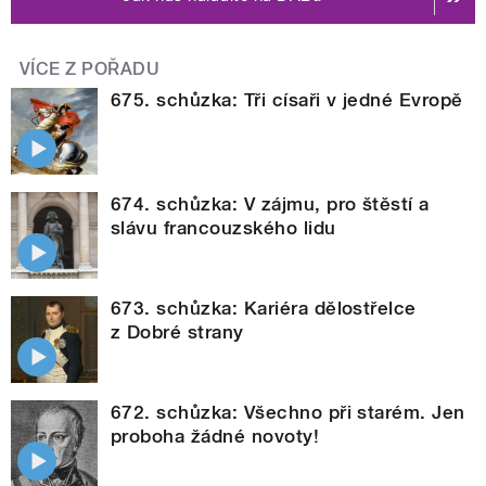
VÍCE Z POŘADU
675. schůzka: Tři císaři v jedné Evropě
674. schůzka: V zájmu, pro štěstí a
slávu francouzského lidu
673. schůzka: Kariéra dělostřelce
z Dobré strany
672. schůzka: Všechno při starém. Jen
proboha žádné novoty!