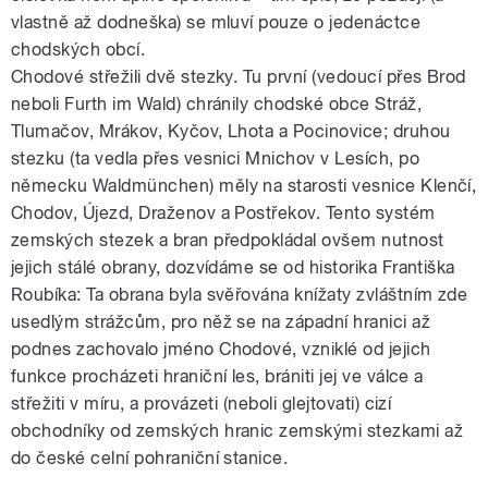
vlastně až dodneška) se mluví pouze o jedenáctce
chodských obcí.
Chodové střežili dvě stezky. Tu první (vedoucí přes Brod
neboli Furth im Wald) chránily chodské obce Stráž,
Tlumačov, Mrákov, Kyčov, Lhota a Pocinovice; druhou
stezku (ta vedla přes vesnici Mnichov v Lesích, po
německu Waldmünchen) měly na starosti vesnice Klenčí,
Chodov, Újezd, Draženov a Postřekov. Tento systém
zemských stezek a bran předpokládal ovšem nutnost
jejich stálé obrany, dozvídáme se od historika Františka
Roubíka: Ta obrana byla svěřována knížaty zvláštním zde
usedlým strážcům, pro něž se na západní hranici až
podnes zachovalo jméno Chodové, vzniklé od jejich
funkce procházeti hraniční les, brániti jej ve válce a
střežiti v míru, a provázeti (neboli glejtovati) cizí
obchodníky od zemských hranic zemskými stezkami až
do české celní pohraniční stanice.