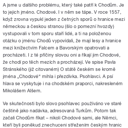
A jsme u dalšího problému, který také patří k Chodům. Je
to jejich jméno. Chodové. I v něm se tápe. V roce 1557,
když zrovna vypukl jeden z četných sporů o hranice mezi
německou a českou stranou (šlo o pomezní hvozdy)
vystupovali v tom sporu staří lidé, a ti na položenou
otázku o jménu Chodů vypovídali, že mají lesy a hranice
mezi knížectvím Falcem a Bavorským opatrovati a
procházeti. I z té příčiny slovou oni a říkají jim Chodové,
že chodí po těch mezích a procházejí. Ve spise Pavla
Stránského (již citovaném) O státě českém se kromě
jména „Chodové“ mihla i přezdívka. Psohlavci. A psí
hlava se vyskytuje i na chodském praporci, nakresleném
Mikolášem Alšem.
Ve skutečnosti bylo slovo psohlavec používáno ve staré
češtině jako nadávka, adresovaná Turkům. Potom tak
začali Chodům říkat – nikoli Chodové sami, ale Němci,
kteří byli poněkud znechuceni střežením českým hranic