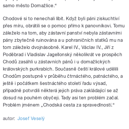
samo město Domažlice.“
Chodové si to nenechali líbit. Když byli páni ziskuchtiví
přes míru, obrátili se o pomoc přímo k panovníkovi. Tomu
záleželo na tom, aby zástavní panství nebyla zástavními
pány zbytečně ruinována a u pohraničních statků mu na
tom záleželo dvojnásobně. Karel IV., Václav IV., Jiří z
Poděbrad i Vladislav Jagellonský několikrát ve prospěch
Chodů zasáhli u zástavních pánů i u domažlických
královských purkrabích. Současně čeští králové udělili
Chodům postupně v průběhu čtrnáctého, patnáctého, a
ještě i počátkem šestnáctého století řadu výsad,
případně potvrdili některá jejich práva zakládající se až
dosud na pouhém obyčeji. Tady asi ten problém začal.
Problém jménem „Chodská cesta za spravedlností.“
autor:
Josef Veselý