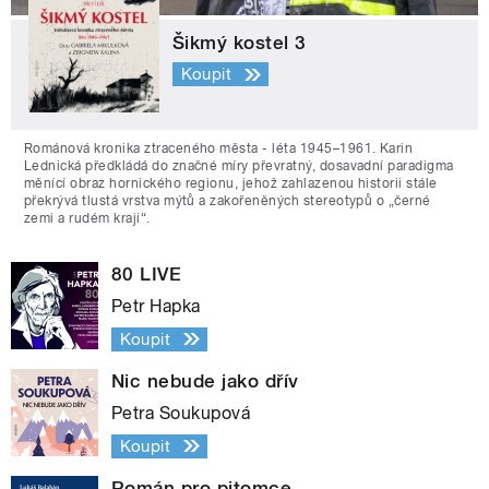
Šikmý kostel 3
Koupit
Románová kronika ztraceného města - léta 1945–1961. Karin
Lednická předkládá do značné míry převratný, dosavadní paradigma
měnící obraz hornického regionu, jehož zahlazenou historii stále
překrývá tlustá vrstva mýtů a zakořeněných stereotypů o „černé
zemi a rudém kraji“.
80 LIVE
Petr Hapka
Koupit
Nic nebude jako dřív
Petra Soukupová
Koupit
Román pro pitomce