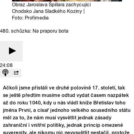
Obraz Jaroslava Špillara zachycující
Chodsko Jana Sladkého Koziny |
Foto: Profimedia
480. schůzka: Na praporu bota
24:08
Ačkoli jsme přistáli ve druhé polovině 17. století, tak
se ještě předtím musíme odtud vydat časem nazpátek
až do roku 1040, kdy u nás vládl kníže Břetislav toho
jména První, a císař jednoho velkého sousedního státu
měl za to, že nám musí vysvětlit jednak zásady
zahraniční i vnitřní politiky, jednak princip omezené
suverenity, ale nikomu nic nevysvětlit nestačil, protože