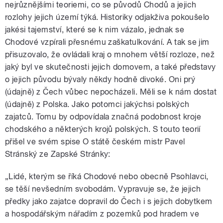
nejrůznějšími teoriemi, co se původů Chodů a jejich
rozlohy jejich území týká. Historiky odjakživa pokoušelo
jakési tajemství, které se k nim vázalo, jednak se
Chodové vzpírali přesnému zaškatulkování. A tak se jim
přisuzovalo, že ovládali kraj o mnohem větší rozloze, než
jaký byl ve skutečnosti jejich domovem, a také představy
o jejich původu bývaly někdy hodně divoké. Oni prý
(údajně) z Čech vůbec nepocházeli. Měli se k nám dostat
(údajně) z Polska. Jako potomci jakýchsi polských
zajatců. Tomu by odpovídala značná podobnost kroje
chodského a některých krojů polských. S touto teorií
přišel ve svém spise O státě českém mistr Pavel
Stránský ze Zapské Stránky:
„Lidé, kterým se říká Chodové nebo obecně Psohlavci,
se těší nevšedním svobodám. Vypravuje se, že jejich
předky jako zajatce dopravil do Čech i s jejich dobytkem
a hospodářským nářadím z pozemků pod hradem ve