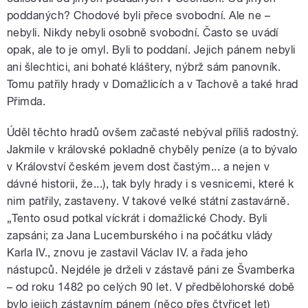
poddaných? Chodové byli přece svobodní. Ale ne –
nebyli. Nikdy nebyli osobně svobodní. Často se uvádí
opak, ale to je omyl. Byli to poddaní. Jejich pánem nebyli
ani šlechtici, ani bohaté kláštery, nýbrž sám panovník.
Tomu patřily hrady v Domažlicích a v Tachově a také hrad
Přimda.
Úděl těchto hradů ovšem začasté nebýval příliš radostný.
Jakmile v královské pokladně chyběly peníze (a to bývalo
v Království českém jevem dost častým... a nejen v
dávné historii, že...), tak byly hrady i s vesnicemi, které k
nim patřily, zastaveny. V takové velké státní zastavárně.
„Tento osud potkal víckrát i domažlické Chody. Byli
zapsáni; za Jana Lucemburského i na počátku vlády
Karla IV., znovu je zastavil Václav IV. a řada jeho
nástupců. Nejdéle je drželi v zástavě páni ze Švamberka
– od roku 1482 po celých 90 let. V předbělohorské době
bylo jejich zástavním pánem (něco přes čtyřicet let)