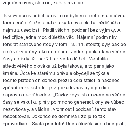
zejména oves, slepice, kuřata a vejce.“
Takový ourok neboli úrok, to nebylo nic jiného starodávná
forma roční činže, anebo taky to byla platba dědičného
nájmu z usedlosti. Platili všichni poddaní bez výjimky. A
teď přijde jedna moc důležitá věc! Nájemní podmínky
tenkrát stanovené (tedy v tom 13., 14. století) byly pak po
celé věky ctěny jako neměnné. Jeden poplatek na věčné
časy a nikdy již jinak? I tak se to dá říct. Mentalita
středověkého člověka už byla taková, a to pána jako
kmána. Úcta ke starému právu a obyčeji se týkala i
těchto platebních dohod, přežila celá staletí a nakonec
způsobila katastrofu, jejíž pozadí však bylo pro lidi
naprosto neprůhledné. „Dávky kdysi stanovené na věčné
časy se vskutku plnily po mnoho generací, ony se vůbec
nezvyšovaly, a všichni, vrchnost i poddaní, tento stav
respektovali. Dokonce se domnívali, že je to tak
spravedlivé.“ Svatá prostoto! Dnes člověk sice daně platí,