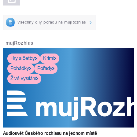
Všechny díly pořadu na mujRozhlas
mujRozhlas
Hry a četby
Krimi
Pohádky
Pořady
Živé vysílání
Audiosvět Českého rozhlasu na jednom místě