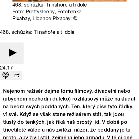
468. schůzka: Ti nahoře a ti dole |
Foto: Prettysleepy, Fotobanka
Pixabay,
Licence Pixabay
,
©
468. schůzka: Ti nahoře a ti dole
24:17
Nejenom režisér dejme tomu filmový, divadelní nebo
(abychom nechodili daleko) rozhlasový může nakládat
na bedra svých poddaných. Ten, který píše tyto řádky,
ví své. Když se však stane režisérem stát, tak jdou
tlustý do tenkých, jak říká náš prostý lid. V době po
třicetileté válce u nás zvítězil názor, že poddaný je tu
proto, aby živil stát, zejména jeho armádu. V té či oné