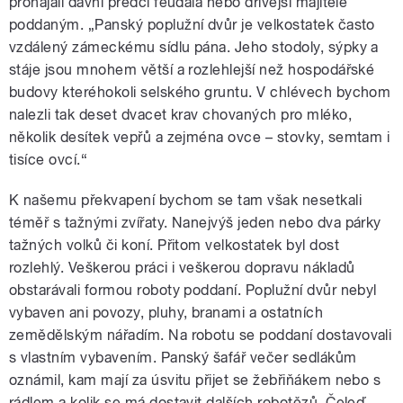
pronajali dávní předci feudála nebo dřívější majitelé
poddaným. „Panský poplužní dvůr je velkostatek často
vzdálený zámeckému sídlu pána. Jeho stodoly, sýpky a
stáje jsou mnohem větší a rozlehlejší než hospodářské
budovy kteréhokoli selského gruntu. V chlévech bychom
nalezli tak deset dvacet krav chovaných pro mléko,
několik desítek vepřů a zejména ovce – stovky, semtam i
tisíce ovcí.“
K našemu překvapení bychom se tam však nesetkali
téměř s tažnými zvířaty. Nanejvýš jeden nebo dva párky
tažných volků či koní. Přitom velkostatek byl dost
rozlehlý. Veškerou práci i veškerou dopravu nákladů
obstarávali formou roboty poddaní. Poplužní dvůr nebyl
vybaven ani povozy, pluhy, branami a ostatních
zemědělským nářadím. Na robotu se poddaní dostavovali
s vlastním vybavením. Panský šafář večer sedlákům
oznámil, kam mají za úsvitu přijet se žebřiňákem nebo s
rádlem a kolik se má dostavit dalších robotězů. Čeleď,