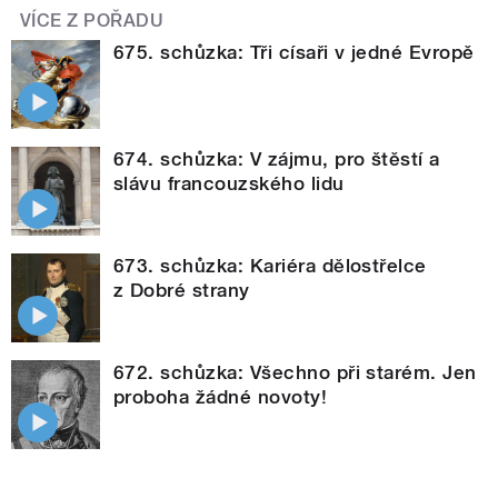
VÍCE Z POŘADU
675. schůzka: Tři císaři v jedné Evropě
674. schůzka: V zájmu, pro štěstí a
slávu francouzského lidu
673. schůzka: Kariéra dělostřelce
z Dobré strany
672. schůzka: Všechno při starém. Jen
proboha žádné novoty!