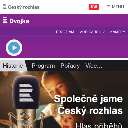
Přejít k hlavnímu obsahu
MENU
ŽIVĚ
PROGRAM
AUDIOARCHIV
KAMERY
Historie
Program
Pořady
Více
…