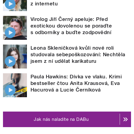
z internetu
Virolog Jiří Černý apeluje: Před
exotickou dovolenou se poraďte
s odborníky a buďte zodpovědní
Leona Skleničková kvůli nové roli
studovala sebepoškozování: Nechtěla
jsem z ní udělat karikaturu
Paula Hawkins: Dívka ve vlaku. Krimi
bestseller čtou Anita Krausová, Eva
Hacurová a Lucie Černíková
Jak nás naladíte na DABu