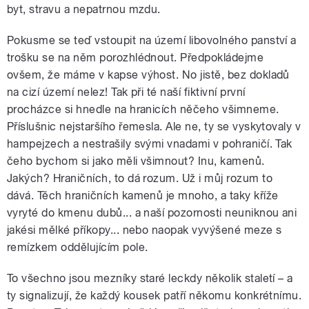
byt, stravu a nepatrnou mzdu.
Pokusme se teď vstoupit na území libovolného panství a
trošku se na něm porozhlédnout. Předpokládejme
ovšem, že máme v kapse výhost. No jistě, bez dokladů
na cizí území nelez! Tak při té naší fiktivní první
procházce si hnedle na hranicích něčeho všimneme.
Příslušnic nejstaršího řemesla. Ale ne, ty se vyskytovaly v
hampejzech a nestrašily svými vnadami v pohraničí. Tak
čeho bychom si jako měli všimnout? Inu, kamenů.
Jakých? Hraničních, to dá rozum. Už i můj rozum to
dává. Těch hraničních kamenů je mnoho, a taky kříže
vyryté do kmenu dubů... a naší pozornosti neuniknou ani
jakési mělké příkopy... nebo naopak vyvýšené meze s
remízkem oddělujícím pole.
To všechno jsou mezníky staré leckdy několik staletí – a
ty signalizují, že každý kousek patří někomu konkrétnímu.