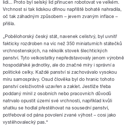
lidi... Proto byl selský lid přinucen robotovat ve velkém.
Vrchnost si tak lidskou dřinou napříště bohatě nahradila,
oč tak záhadným způsobem – jevem zvaným inflace –
přišla.
„Pobělohorský český stát, navenek celistvý, byl uvnitř
fakticky rozdroben na víc než 350 miniaturních státečků
vrchnostenských, na několik stovek šlechtických
panství. Tyto velkostatky nepředstavovaly jenom výrobně
hospodářské jednotky, ale do značné míry i správní a
politické celky. Každé panství si zachovávalo vysokou
míru samosprávy. Osud člověka byl do hranic tohoto
panství celoživotně uzavřen a zaklet. Jestliže třeba
poddaný mínil z osobních nebo pracovních důvodů
natrvalo opustit území své vrchnosti, například kvůli
sňatku se hodlal přestěhovat na sousední panství,
potřeboval od pána povolení zvané výhost – cosi jako
vystěhovalecký pas.“