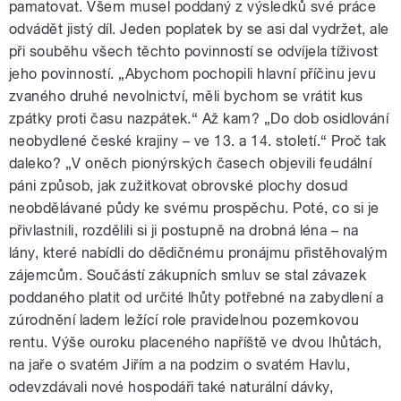
pamatovat. Všem musel poddaný z výsledků své práce
odvádět jistý díl. Jeden poplatek by se asi dal vydržet, ale
při souběhu všech těchto povinností se odvíjela tíživost
jeho povinností. „Abychom pochopili hlavní příčinu jevu
zvaného druhé nevolnictví, měli bychom se vrátit kus
zpátky proti času nazpátek.“ Až kam? „Do dob osidlování
neobydlené české krajiny – ve 13. a 14. století.“ Proč tak
daleko? „V oněch pionýrských časech objevili feudální
páni způsob, jak zužitkovat obrovské plochy dosud
neobdělávané půdy ke svému prospěchu. Poté, co si je
přivlastnili, rozdělili si ji postupně na drobná léna – na
lány, které nabídli do dědičnému pronájmu přistěhovalým
zájemcům. Součástí zákupních smluv se stal závazek
poddaného platit od určité lhůty potřebné na zabydlení a
zúrodnění ladem ležící role pravidelnou pozemkovou
rentu. Výše ouroku placeného napříště ve dvou lhůtách,
na jaře o svatém Jiřím a na podzim o svatém Havlu,
odevzdávali nové hospodáři také naturální dávky,