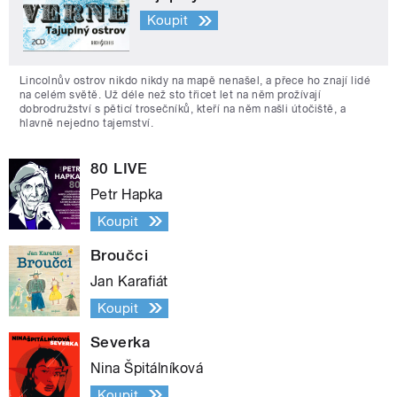
Koupit
Lincolnův ostrov nikdo nikdy na mapě nenašel, a přece ho znají lidé
na celém světě. Už déle než sto třicet let na něm prožívají
dobrodružství s pěticí trosečníků, kteří na něm našli útočiště, a
hlavně nejedno tajemství.
80 LIVE
Petr Hapka
Koupit
Broučci
Jan Karafiát
Koupit
Severka
Nina Špitálníková
Koupit