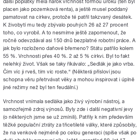
další poplatky měla nárok vrchnost formou úroku (ten byl
placen jako pozemková renta), a ještě musel poddaný
pamatovat na církev, protože té patřil takzvaný desátek.
K živobytí mu tedy zbývalo pouhých 26 až 27 procent
toho, co vyrobil. A to nesmíme ještě zapomenout, že
ročně odevzdával asi 150 dnů bezplatné robotní práce. A
jak bylo rozloženo daňové břemeno? Státu patřilo kolem
55 %. Vrchnosti přes 40 %. 2 až 5 % církvi. Byl to fakt
nelehký život. Však se taky říkávalo: „Sedlák je jako vrba.
Čím víc ji rveš, tím víc roste.“ (Některá přísloví jsou
schopna věru přetrvávat věky a mohou inspirovat i úplně
jiné režimy než byl ten feudální.)
Vrchnost vnímala sedláka jako živý výrobní nástroj, a
samozřejmě zdroj výnosů. Byly zde i další negativní jevy
(o některých jsme se už zmínili). Patřily k nim především
těžké populační ztráty za třicetileté války, které způsobily,
že na venkově nejméně po celou generaci (spíše však po