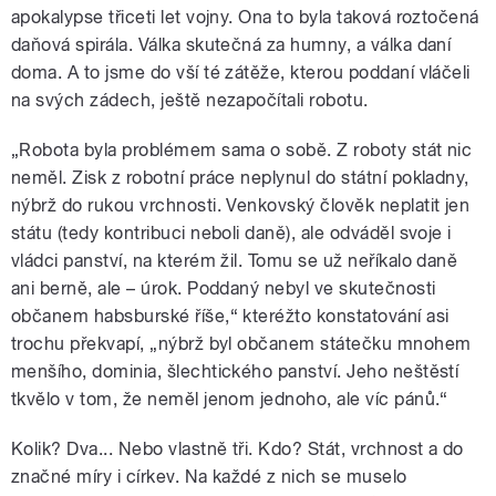
apokalypse třiceti let vojny. Ona to byla taková roztočená
daňová spirála. Válka skutečná za humny, a válka daní
doma. A to jsme do vší té zátěže, kterou poddaní vláčeli
na svých zádech, ještě nezapočítali robotu.
„Robota byla problémem sama o sobě. Z roboty stát nic
neměl. Zisk z robotní práce neplynul do státní pokladny,
nýbrž do rukou vrchnosti. Venkovský člověk neplatit jen
státu (tedy kontribuci neboli daně), ale odváděl svoje i
vládci panství, na kterém žil. Tomu se už neříkalo daně
ani berně, ale – úrok. Poddaný nebyl ve skutečnosti
občanem habsburské říše,“ kteréžto konstatování asi
trochu překvapí, „nýbrž byl občanem státečku mnohem
menšího, dominia, šlechtického panství. Jeho neštěstí
tkvělo v tom, že neměl jenom jednoho, ale víc pánů.“
Kolik? Dva... Nebo vlastně tři. Kdo? Stát, vrchnost a do
značné míry i církev. Na každé z nich se muselo