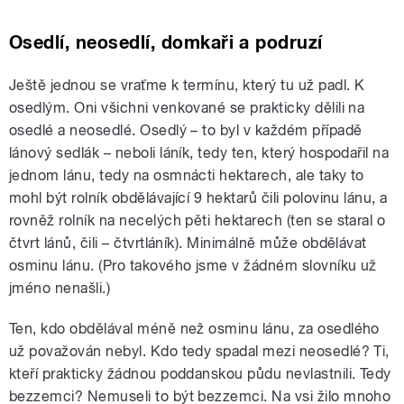
Osedlí, neosedlí, domkaři a podruzí
Ještě jednou se vraťme k termínu, který tu už padl. K
osedlým. Oni všichni venkované se prakticky dělili na
osedlé a neosedlé. Osedlý – to byl v každém případě
lánový sedlák – neboli láník, tedy ten, který hospodařil na
jednom lánu, tedy na osmnácti hektarech, ale taky to
mohl být rolník obdělávající 9 hektarů čili polovinu lánu, a
rovněž rolník na necelých pěti hektarech (ten se staral o
čtvrt lánů, čili – čtvrtláník). Minimálně může obdělávat
osminu lánu. (Pro takového jsme v žádném slovníku už
jméno nenašli.)
Ten, kdo obdělával méně než osminu lánu, za osedlého
už považován nebyl. Kdo tedy spadal mezi neosedlé? Ti,
kteří prakticky žádnou poddanskou půdu nevlastnili. Tedy
bezzemci? Nemuseli to být bezzemci. Na vsi žilo mnoho