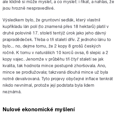
ale klidně si může myslet, a co myslet: i říkat, a nahlas, že
jsou hrozně nespravedlivé.
Výsledkem bylo, že gruntovní sedlák, který vlastnil
kupříkladu lán polí (to znamená přes 18 hektarů) platil v
druhé polovině 17. století tentýž úrok jako jeho dávný
prapradědeček. Třeba o tři staletí dřív. Z jednoho lánu to
bylo... no, dejme tomu, že 2 kopy 8 grošů českých
ročně. K tomu v naturáliích 10 korců ovsa, 6 slepic a 2
kopy vajec. Jenomže v průběhu tří čtyř staletí se jak
kvalita, tak hodnota mince postupně zhoršovala. Ano,
mince se prodlužovala; takzvaná dlouhá mince už byla
notně devalvovaná. Tyto projevy obyčejné inflace tenkrát
nikdo nevnímal, protože její podstata byla lidem
neznámá.
Nulové ekonomické myšlení