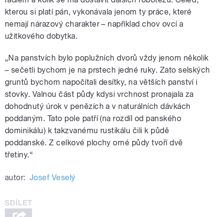
kterou si platí pán, vykonávala jenom ty práce, které
nemají nárazový charakter – například chov ovcí a
užitkového dobytka.
„Na panstvích bylo poplužních dvorů vždy jenom několik
– sečetli bychom je na prstech jedné ruky. Zato selských
gruntů bychom napočítali desítky, na větších panství i
stovky. Valnou část půdy kdysi vrchnost pronajala za
dohodnutý úrok v penězích a v naturálních dávkách
poddaným. Tato pole patří (na rozdíl od panského
dominikálu) k takzvanému rustikálu čili k půdě
poddanské. Z celkové plochy orné půdy tvoří dvě
třetiny.“
autor:
Josef Veselý