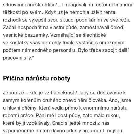
situovaní páni šlechtici? „Ti reagovali na rostoucí finanční
těžkosti po svém. Když už je nemohla uživit renta,
rozhodli se vylepšit svou situaci podnikáním ve své režii.
Začali hospodařit na vlastní půdě, zaměstnávali čeleď,
vesnické bezzemky. Vzmáhající se šlechtické
velkostatky však nemohly trvale vystačit s omezeným
počtem námezdného personálu. Bylo třeba zapojit další
pracovní síly.“
Příčina nárůstu roboty
Jenomže – kde je vzít a nekrást? Tady se dostáváme k
samým kořenům druhého znevolnění člověka. Ano, jsme
u hlavní příčiny, která vedla přímo k enormnímu nárůstu
robotní práce. Páni měli dost půdy, zato málo rukou,
které by ji vzdělávaly. Snad si ještě mnozí z nás
vzpomeneme na ten dávno odešlý argument: nejsou