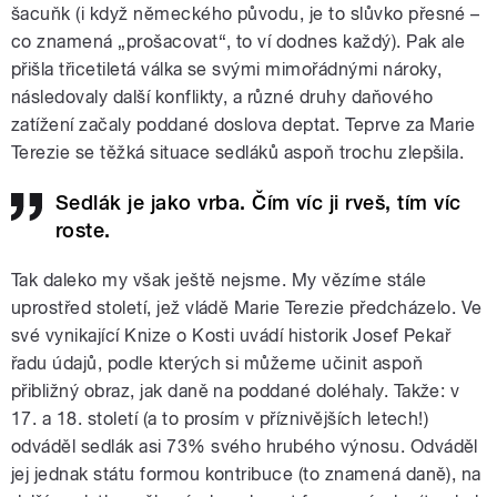
šacuňk (i když německého původu, je to slůvko přesné –
co znamená „prošacovat“, to ví dodnes každý). Pak ale
přišla třicetiletá válka se svými mimořádnými nároky,
následovaly další konflikty, a různé druhy daňového
zatížení začaly poddané doslova deptat. Teprve za Marie
Terezie se těžká situace sedláků aspoň trochu zlepšila.
Sedlák je jako vrba. Čím víc ji rveš, tím víc
roste.
Tak daleko my však ještě nejsme. My vězíme stále
uprostřed století, jež vládě Marie Terezie předcházelo. Ve
své vynikající Knize o Kosti uvádí historik Josef Pekař
řadu údajů, podle kterých si můžeme učinit aspoň
přibližný obraz, jak daně na poddané doléhaly. Takže: v
17. a 18. století (a to prosím v příznivějších letech!)
odváděl sedlák asi 73% svého hrubého výnosu. Odváděl
jej jednak státu formou kontribuce (to znamená daně), na