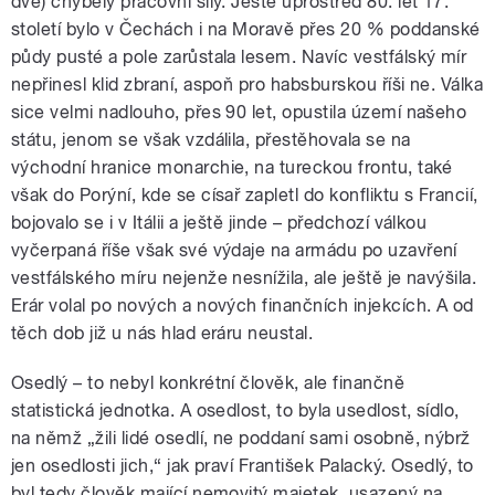
dvě) chyběly pracovní síly. Ještě uprostřed 80. let 17.
století bylo v Čechách i na Moravě přes 20 % poddanské
půdy pusté a pole zarůstala lesem. Navíc vestfálský mír
nepřinesl klid zbraní, aspoň pro habsburskou říši ne. Válka
sice velmi nadlouho, přes 90 let, opustila území našeho
státu, jenom se však vzdálila, přestěhovala se na
východní hranice monarchie, na tureckou frontu, také
však do Porýní, kde se císař zapletl do konfliktu s Francií,
bojovalo se i v Itálii a ještě jinde – předchozí válkou
vyčerpaná říše však své výdaje na armádu po uzavření
vestfálského míru nejenže nesnížila, ale ještě je navýšila.
Erár volal po nových a nových finančních injekcích. A od
těch dob již u nás hlad eráru neustal.
Osedlý – to nebyl konkrétní člověk, ale finančně
statistická jednotka. A osedlost, to byla usedlost, sídlo,
na němž „žili lidé osedlí, ne poddaní sami osobně, nýbrž
jen osedlosti jich,“ jak praví František Palacký. Osedlý, to
byl tedy člověk mající nemovitý majetek, usazený na