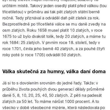
určitém místě. Takový jeden osedlý platil před válkou (tou
třicetiletou) v průměru asi tak pět zlatých státní berně
ročně. Tedy přiznával a odváděl daň pět zlatek za rok.
Bezprostředně po třicetileté válce se mu daně zvedly na
osm zlatých. Roku 1658 musel platit 10 zlatých, v roce
1675 to už bylo dvakrát tolik, tedy 20 zlatých, a máme tu
rok 1684: 25 zlatých. V prvním roce 18. století, tedy v
roce 1701, činila jeho berně 40 zlatých, a za pouhé čtyři
roky poté (v roce 1705) odváděl 50 zlatých.
Válka skutečná za humny, válka daní doma
Já si to s dovolením srovnám do jedné řady. Takže: v
průběhu života pouhých dvou generací dělaly průměrné
daně 5, 8, 10, 20, 25, 40, 50 zlatých. Z pěti na padesát
zlatých za 50 let. To máme nárůst 1000 procent. A to
všecko v době všeobecné mizérie, která následovala po