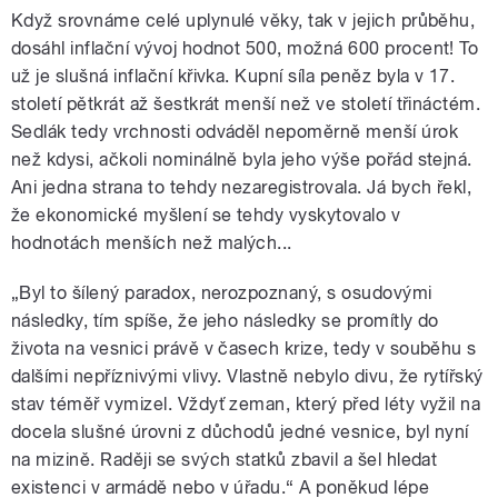
Když srovnáme celé uplynulé věky, tak v jejich průběhu,
dosáhl inflační vývoj hodnot 500, možná 600 procent! To
už je slušná inflační křivka. Kupní síla peněz byla v 17.
století pětkrát až šestkrát menší než ve století třináctém.
Sedlák tedy vrchnosti odváděl nepoměrně menší úrok
než kdysi, ačkoli nominálně byla jeho výše pořád stejná.
Ani jedna strana to tehdy nezaregistrovala. Já bych řekl,
že ekonomické myšlení se tehdy vyskytovalo v
hodnotách menších než malých...
„Byl to šílený paradox, nerozpoznaný, s osudovými
následky, tím spíše, že jeho následky se promítly do
života na vesnici právě v časech krize, tedy v souběhu s
dalšími nepříznivými vlivy. Vlastně nebylo divu, že rytířský
stav téměř vymizel. Vždyť zeman, který před léty vyžil na
docela slušné úrovni z důchodů jedné vesnice, byl nyní
na mizině. Raději se svých statků zbavil a šel hledat
existenci v armádě nebo v úřadu.“ A poněkud lépe