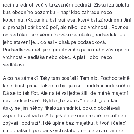
rodin a jednotlivců v takzvaném podruží. Získali za úplatu
kus obecního pozemku – například zahradu nebo
kopaninu. (Kopanina byl kraj lesa, který byl zúrodněn.) Jiní
si pronajali pár korců polí, ale nikoli od vrchnosti. Rovnou
od sedláka. Takovému člověku se říkalo „podsedek“ – a
jeho stavení je... co asi – chalupa podsedková.
Podsedkové měli jako gruntovního pána nebo zástupnou
vrchnost – sedláka nebo obec. A platili obci nebo
sedlákovi.
A co na zámek? Taky tam posílali? Tam nic. Pochopitelně
k nelibosti pána. Takže to byli jacísi... poddaní poddaného.
Dá se to tak říct. Ale na té vsi ještě žili lidé méně majetní
než podsedkové. Byli to „baráčníci“ neboli „domkáři“
(taky se jim někdy říkalo zahradníci, pokud obdělávali
aspoň tu zahradu). A to ještě nejsme na dně, neboť nám
zbývají „podruzi“, lidé úplně bez majetku, ti tvořili čeleď
na bohatších poddanských statcích – pracovali tam za