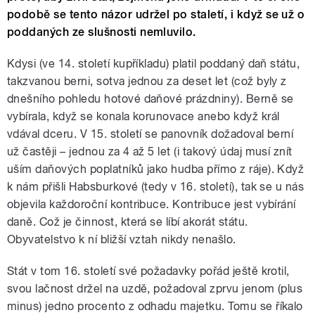
podobě se tento názor udržel po staletí, i když se už o
poddaných ze slušnosti nemluvilo.
Kdysi (ve 14. století kupříkladu) platil poddaný daň státu,
takzvanou berni, sotva jednou za deset let (což byly z
dnešního pohledu hotové daňové prázdniny). Berně se
vybírala, když se konala korunovace anebo když král
vdával dceru. V 15. století se panovník dožadoval berní
už častěji – jednou za 4 až 5 let (i takový údaj musí znít
uším daňových poplatníků jako hudba přímo z ráje). Když
k nám přišli Habsburkové (tedy v 16. století), tak se u nás
objevila každoroční kontribuce. Kontribuce jest vybírání
daně. Což je činnost, která se líbí akorát státu.
Obyvatelstvo k ní bližší vztah nikdy nenašlo.
Stát v tom 16. století své požadavky pořád ještě krotil,
svou lačnost držel na uzdě, požadoval zprvu jenom (plus
minus) jedno procento z odhadu majetku. Tomu se říkalo