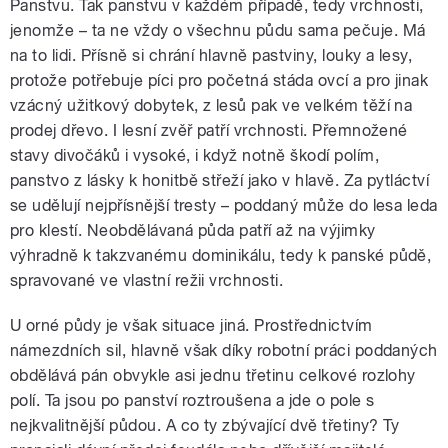
Panstvu. Tak panstvu v každém případě, tedy vrchnosti,
jenomže – ta ne vždy o všechnu půdu sama pečuje. Má
na to lidi. Přísně si chrání hlavně pastviny, louky a lesy,
protože potřebuje píci pro početná stáda ovcí a pro jinak
vzácný užitkový dobytek, z lesů pak ve velkém těží na
prodej dřevo. I lesní zvěř patří vrchnosti. Přemnožené
stavy divočáků i vysoké, i když notně škodí polím,
panstvo z lásky k honitbě střeží jako v hlavě. Za pytláctví
se udělují nejpřísnější tresty – poddaný může do lesa leda
pro klestí. Neobdělávaná půda patří až na výjimky
výhradně k takzvanému dominikálu, tedy k panské půdě,
spravované ve vlastní režii vrchnosti.
U orné půdy je však situace jiná. Prostřednictvím
námezdních sil, hlavně však díky robotní práci poddaných
obdělává pán obvykle asi jednu třetinu celkové rozlohy
polí. Ta jsou po panství roztroušena a jde o pole s
nejkvalitnější půdou. A co ty zbývající dvě třetiny? Ty