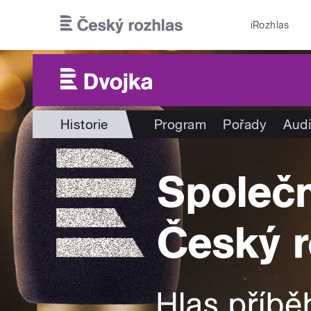
Přejít k hlavnímu obsahu
iRozhlas
Historie
Program
Pořady
Audi