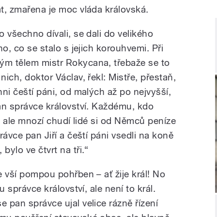
át, zmařena je moc vláda královská.
o všechno dívali, se dali do velikého
oho, co se stalo s jejich korouhvemi. Při
ým tělem mistr Rokycana, třebaže se to
nich, doktor Václav, řekl: Mistře, přestaň,
hni čeští páni, od malých až po nejvyšší,
pan správce království. Každému, kdo
ze, ale mnozí chudí lidé si od Němců peníze
právce pan Jiří a čeští páni vsedli na koně
bylo ve čtvrt na tři.“
se vší pompou pohřben – ať žije král! No
tu správce království, ale není to král.
e pan správce ujal velice rázně řízení