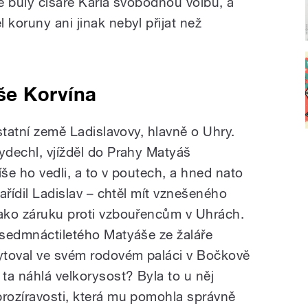
le buly císaře Karla svobodnou volbu, a
 koruny ani jinak nebyl přijat než
še Korvína
ostatní země Ladislavovy, hlavně o Uhry.
ydechl, vjížděl do Prahy Matyáš
íše ho vedli, a to v poutech, a hned nato
zařídil Ladislav – chtěl mít vznešeného
jako záruku proti vzbouřencům v Uhrách.
í sedmnáctiletého Matyáše ze žaláře
ytoval ve svém rodovém paláci v Bočkově
 ta náhlá velkorysost? Byla to u něj
prozíravosti, která mu pomohla správně