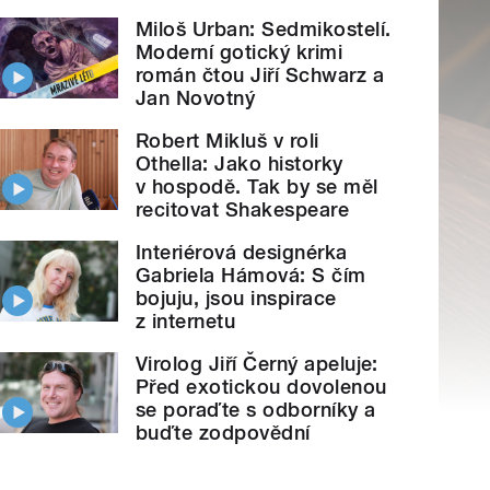
Miloš Urban: Sedmikostelí.
Moderní gotický krimi
román čtou Jiří Schwarz a
Jan Novotný
Robert Mikluš v roli
Othella: Jako historky
v hospodě. Tak by se měl
recitovat Shakespeare
Interiérová designérka
Gabriela Hámová: S čím
bojuju, jsou inspirace
z internetu
Virolog Jiří Černý apeluje:
Před exotickou dovolenou
se poraďte s odborníky a
buďte zodpovědní