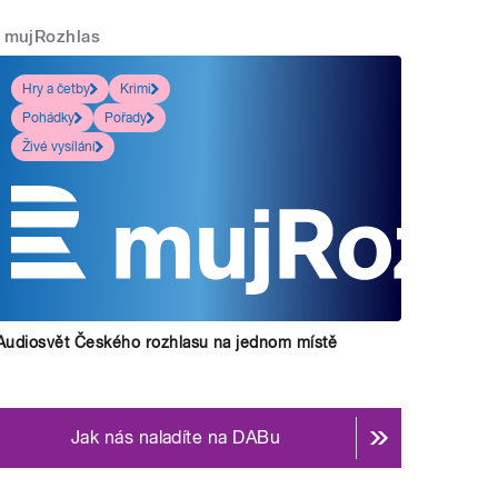
mujRozhlas
Hry a četby
Krimi
Pohádky
Pořady
Živé vysílání
Audiosvět Českého rozhlasu na jednom místě
Jak nás naladíte na DABu