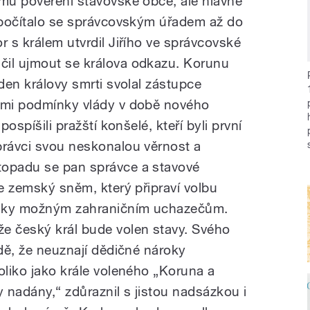
omu pověření stavovské obce, ale hlavně
é počítalo se správcovským úřadem až do
r s králem utvrdil Jiřího ve správcovské
čil ujmout se králova odkazu. Korunu
 den královy smrti svolal zástupce
nimi podmínky vlády v době nového
pospíšili pražští konšelé, kteří byli první
právci svou neskonalou věrnost a
topadu se pan správce a stavové
de zemský sněm, který připraví volbu
ídky možným zahraničním uchazečům.
e český král bude volen stavy. Svého
adě, že neuznají dědičné nároky
oliko jako krále voleného „Koruna a
y nadány,“ zdůraznil s jistou nadsázkou i