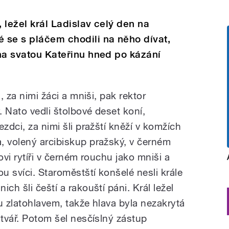
, ležel král Ladislav celý den na
 se s pláčem chodili na něho dívat,
 na svatou Kateřinu hned po kázání
, za nimi žáci a mniši, pak rektor
. Nato vedli štolbové deset koní,
zdci, za nimi šli pražští kněží v komžích
, volený arcibiskup pražský, v černém
ovi rytíři v černém rouchu jako mniši a
ou svíci. Staroměstští konšelé nesli krále
ch šli čeští a rakouští páni. Král ležel
u zlatohlavem, takže hlava byla nezakrytá
 tvář. Potom šel nesčíslný zástup