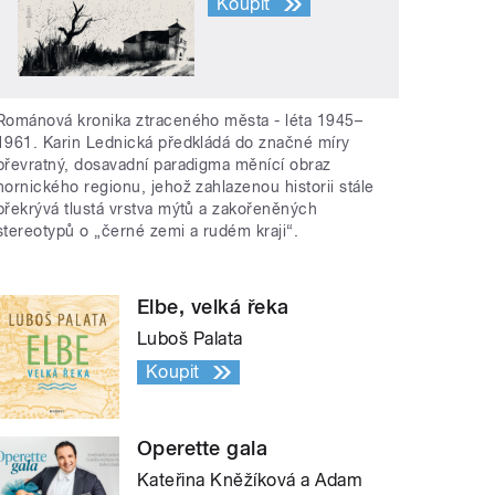
Koupit
Románová kronika ztraceného města - léta 1945–
1961. Karin Lednická předkládá do značné míry
převratný, dosavadní paradigma měnící obraz
hornického regionu, jehož zahlazenou historii stále
překrývá tlustá vrstva mýtů a zakořeněných
stereotypů o „černé zemi a rudém kraji“.
Elbe, velká řeka
Luboš Palata
Koupit
Operette gala
Kateřina Kněžíková a Adam