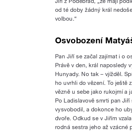
Jiří z Poděbrad, „že mají pod
od té doby žádný král nedošel
volbou.“
Osvobození Matyá
Pan Jiří se začal zajímat i o 
Právě v den, král naposledy v
Hunyady. No tak – vjížděl. Sp
ho uvrhli do vězení. To ještě 
vězně u sebe jako rukojmí a 
Po Ladislavově smrti pan Jiř
vysvobodil, a dokonce ho ub
dvoře. Odkud se v Jiřím vzala
rodná sestra jeho až vzácné 