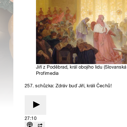
Jiří z Poděbrad, král obojího lidu (Slovansk
Profimedia
257. schůzka: Zdráv buď Jiří, králi Čechů!
27:10