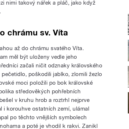
zi nimi takový nářek a pláč, jako když
.
o chrámu sv. Víta
rahou až do chrámu svatého Víta.
tam měl být uloženy vedle jeho
ředníci začali ničit odznaky královského
 pečetidlo, poškodili jablko, zlomili žezlo
ovské moci položili po bok královské
mbolika středověkých pohřebních
obešel v kruhu hrob a roztrhl nejprve
l i korouhve ostatních zemí, ulámal
lapal po těchto vnějších symbolech
ohama a poté je vhodil k rakvi. Zanikl