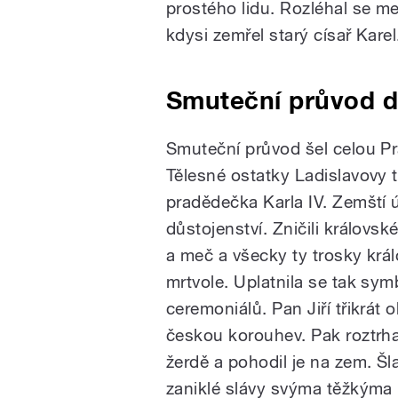
prostého lidu. Rozléhal se me
kdysi zemřel starý císař Karel
Smuteční průvod d
Smuteční průvod šel celou P
Tělesné ostatky Ladislavovy 
pradědečka Karla IV. Zemští ú
důstojenství. Zničili královské
a meč a všecky ty trosky král
mrtvole. Uplatnila se tak sy
ceremoniálů. Pan Jiří třikrát 
českou korouhev. Pak roztrha
žerdě a pohodil je na zem. Š
zaniklé slávy svýma těžkýma n