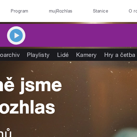
Program
mujRozhlas
Stanice
O r
oarchiv
Playlisty
Lidé
Kamery
Hry a četba