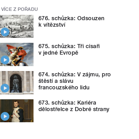
VÍCE Z POŘADU
676. schůzka: Odsouzen
k vítězství
675. schůzka: Tři císaři
v jedné Evropě
674. schůzka: V zájmu, pro
štěstí a slávu
francouzského lidu
673. schůzka: Kariéra
dělostřelce z Dobré strany