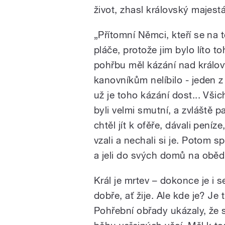
život, zhasl královský majest
„Přítomní Němci, kteří se na t
pláče, protože jim bylo líto t
pohřbu měl kázání nad králov
kanovníkům nelíbilo - jeden z 
už je toho kázání dost... Všic
byli velmi smutní, a zvláště 
chtěl jít k ofěře, dávali pení
vzali a nechali si je. Potom s
a jeli do svých domů na oběd, 
Král je mrtev – dokonce je i 
dobře, ať žije. Ale kde je? Je 
Pohřební obřady ukázaly, že s