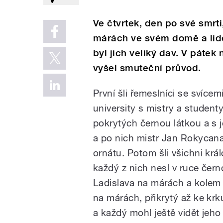
Ve čtvrtek, den po své smrti
márách ve svém domě a lidé
byl jich veliký dav. V pátek
vyšel smuteční průvod.
První šli řemeslníci se svícemi
university s mistry a studenty
pokrytých černou látkou a s je
a po nich mistr Jan Rokycana
ornátu. Potom šli všichni král
každý z nich nesl v ruce čern
Ladislava na márách a kolem ni
na márách, přikrytý až ke krk
a každý mohl ještě vidět jeho