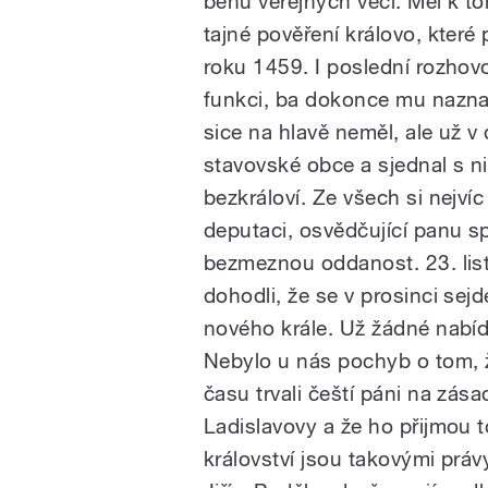
běhu veřejných věcí. Měl k t
tajné pověření královo, kter
roku 1459. I poslední rozhovo
funkci, ba dokonce mu nazna
sice na hlavě neměl, ale už v
stavovské obce a sjednal s 
bezkráloví. Ze všech si nejvíc 
deputaci, osvědčující panu s
bezmeznou oddanost. 23. lis
dohodli, že se v prosinci sej
nového krále. Už žádné nab
Nebylo u nás pochyb o tom, ž
času trvali čeští páni na zás
Ladislavovy a že ho přijmou t
království jsou takovými práv