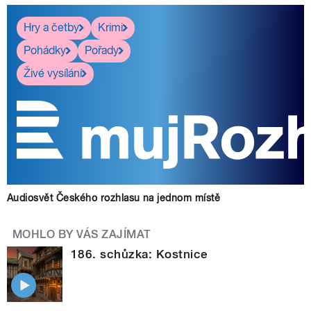
Hry a četby
Krimi
Pohádky
Pořady
Živé vysílání
Audiosvět Českého rozhlasu na jednom místě
MOHLO BY VÁS ZAJÍMAT
186. schůzka: Kostnice