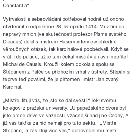
Constantia“.
Vytrvalosti a sebeovládání potřeboval hodně už onoho
čtvrtečního odpoledne 28. listopadu 1414. Mezitím co
nepravý mnich (ve skutečnosti profesor Písma svatého
Didacus) dělal s mistrem Husem interview ohledně
věroučných otázek, tak kardinálové poobědvali. Když se
vrátili do paláce, už je tam čekal mistrův úhlavní nepřítel
Michal de Causis. Kroužil kolem dokola a spolu se
Štěpánem z Pálče se příchozím vrhal v ústrety. Štěpán si
teprve teď povšiml, že je přítomen i mistr Jan zvaný
Kardinál.
„Mistře, lituji vás, že jste se dal svésti,“ řekl svému
kolegovi z pražské university. „U papežského dvora byl
jste přece dříve ve vážnosti, vzácnější nad jiné Čechy, A
již vás takřka za nic nemají pro tuto sektu.“ „Mistře
Štěpáne, já zas lituji více vás,“ odpověděl mu mistr