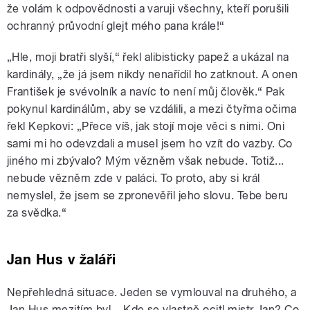
že volám k odpovědnosti a varuji všechny, kteří porušili
ochranný průvodní glejt mého pana krále!“
„Hle, moji bratři slyší,“ řekl alibisticky papež a ukázal na
kardinály, „že já jsem nikdy nenařídil ho zatknout. A onen
František je svévolník a navíc to není můj člověk.“ Pak
pokynul kardinálům, aby se vzdálili, a mezi čtyřma očima
řekl Kepkovi: „Přece víš, jak stojí moje věci s nimi. Oni
sami mi ho odevzdali a musel jsem ho vzít do vazby. Co
jiného mi zbývalo? Mým vězněm však nebude. Totiž...
nebude vězněm zde v paláci. To proto, aby si král
nemyslel, že jsem se zpronevěřil jeho slovu. Tebe beru
za svědka.“
Jan Hus v žaláři
Nepřehledná situace. Jeden se vymlouval na druhého, a
Jan Hus mezitím byl... Kde se vlastně ocitl mistr Jan? Co