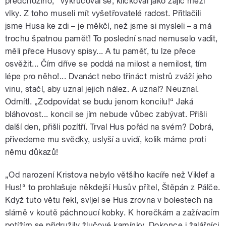
předchozího,“ vykrucoval se, kličkoval jako zajíc mezi
vlky. Z toho museli mít vyšetřovatelé radost. Přitlačili
jsme Husa ke zdi – je měkčí, než jsme si mysleli – a má
trochu špatnou paměť! To poslední snad nemuselo vadit,
měli přece Husovy spisy... A tu paměť, tu lze přece
osvěžit... Čím dříve se poddá na milost a nemilost, tím
lépe pro něho!... Dvanáct nebo třináct mistrů zváží jeho
vinu, stačí, aby uznal jejich nález. A uznal? Neuznal.
Odmítl. „Zodpovídat se budu jenom koncilu!“ Jaká
bláhovost... koncil se jím nebude vůbec zabývat. Přišli
další den, přišli pozítří. Trval Hus pořád na svém? Dobrá,
přivedeme mu svědky, uslyší a uvidí, kolik máme proti
němu důkazů!
„Od narození Kristova nebylo většího kacíře než Viklef a
Hus!“ to prohlašuje někdejší Husův přítel, Štěpán z Pálče.
Když tuto větu řekl, svíjel se Hus zrovna v bolestech na
slámě v koutě páchnoucí kobky. K horečkám a zažívacím
potížím se přidružily žlučové kamínky. Dokonce i žalářníci