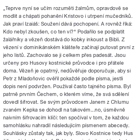
„Teprve nyní se učím rozuměti žalmům, opravdově se
modlit a chápati pohanění Kristovo i utrpení mučedníků.
Jak praví Izaiáš: Soužení dává pochopení. A rovněž říká:
Kdo nebyl zkoušen, co ten ví?“ Podařilo se podplatit
žalářníky a vězeň dostává do kobky inkoust a Bibli. Z
vězení v dominikánském klášteře začínají putovat první z
jeho listů. Zachovalo se ji celkem přes padesát. Jsou
určeny pro Husovy kostnické průvodce i pro přátele
doma. Vězeň je opatrný, nedůvěřuje doporučuje, aby si
Petr z Mladoňovic ověřil pokaždé podle písma, jestli
dopis není podvržen. Používal často tajného písma. Byl
patrně prvním Čechem, o kterém víme, že svá sdělení
dovedl šifrovat. Se svým průvodcem Janem z Chlumu
zvaném Kepka se dohodl na takovém...no, úsměvně
naivním šifrovacím klíči: ten spočíval v tom, že každou
samohlásku nahradil následujícím písmenem abecedy.
Souhlásky zůstaly tak, jak byly. Slovo Kostnice tedy Hus