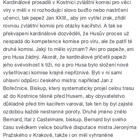
Kardinálové prosadili v Kostnici zvláštní komisi pro věci
víry v měli v ní rozhodující slovo buďto nebo nastrčení
učenci, tak papež Jan XXIII,, aby jim vytřel zrak, zřídil
rovnou zvláštní komisi pro otázky kacířství. A tak se
překvapení kardinálové dozvěděli, že Husův proces už
nespadá do kompetence komise pro víru, ale že patří té
druhé komisi. Jaký to mělo význam? Ani pro papeže, ani
pro Husa žádný. Akorát, že kardinálové přičetli papeži
jeho svévolnost k tíži, no a pro Husa bylo složení nové
vyšetřovací komise krajně nepříznivé. Byli v ní samí
úhlavní odpůrci českého mistra: například Jan z
Bořečnice. Biskup, který systematicky projel celou trasu
až do Kostnice těsně před Husem, aby obyvatelstvo
důkladně před tím kacířem varoval, tak ten by byl zajisté
ozdobou každé nestranné poroty. Druhé jméno znělo
Bernard, Ital z Castelmare, biskup. Bernard byl svého
času svědkem velice bouřlivé disputace mistra Jeronýma
Pražského v Krakově, takže i on měl vyhraněné