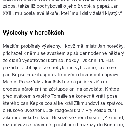
zácpa, takže již pochybovali o jeho životě, a papež Jan
XXIII. mu poslal své lékaře, kteří mu i dal v žaláři klystýr.“
Výslechy v horečkách
Mezitím probíhaly výslechy. I když měl mistr Jan horečky,
přicházel k němu se svazkem spisů dennodenně některý
ze členů vyšetřovací komise, někdy i všichni tři. Hus
požádal o obhájce, ale nebylo mu vyhověno; proto se
pan Kepka snažil aspoň v této věci dosáhnout nápravy.
Marně. Podezřelý z kacířství nemá při inkvizičním
procesu nárok ani na zástupce ani na advokáta. Krátce
před svátkem svatého Tomáše se konečně vrátil posel,
kterého pan Kepka poslal ke králi Zikmundovi se zprávou
o Husově uvěznění. Jak reagoval král? Prý velice zuřil.
Zikmund vskutku kvůli Husově věznění běsnil: „Zikmund,
rozhněvav se náramně, poslal hned rozkazy do Kostnice,