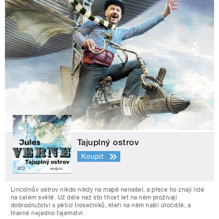
Tajuplný ostrov
Koupit
Lincolnův ostrov nikdo nikdy na mapě nenašel, a přece ho znají lidé
na celém světě. Už déle než sto třicet let na něm prožívají
dobrodružství s pěticí trosečníků, kteří na něm našli útočiště, a
hlavně nejedno tajemství.