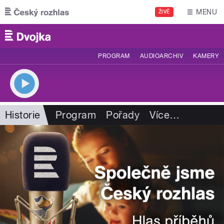
Přejít k hlavnímu obsahu
MENU
ŽIVĚ
PROGRAM
AUDIOARCHIV
KAMERY
Historie
Program
Pořady
Více
…