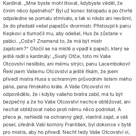
Kardinál. „Mne byste mohl litovat, kdybyste věděl, že
činím něco špatného!“ Byl už konec listopadu a po čtvrté
odpoledne se pomalu stmívalo, a tak si nikdo ani nevšiml,
že do předsálí vešel papežův dvormistr. Přistoupil k panu
Kepkovi a tlumočil mu, aby odešel, Hus že zůstane v
paláci. „Cože? Znamená to, že má být mistr
zajatcem?“ Otočil se na místě a vpadl k papeži, který se
ještě radil s kardinály: „Svatý Otče, toto mi Vaše
Otcovství neslíbilo, ani mému strýci, panu Lacembokovi!
Řekl jsem Vašemu Otcovství a ještě říkám, že jsem
přivedl mistra Husa s ochranným průvodním listem mého
pána, pana římského krále. A Vaše Otcovství mi
odpovědělo, že i kdyby vašeho bratra zabil, má tu být
bezpečný a že ho Vaše Otcovství nechce obtěžovat, ani
nechat obtěžovat nebo proti němu něco podnikat. A
přece je, nehledě na ochranný glejt, vlastně zajat, a váš
posel, úředník Vaší komory František, byl dokonce v bytě
pro mistra, aby ho přivedl. Nechť tedy Vaše Otcovství ví,