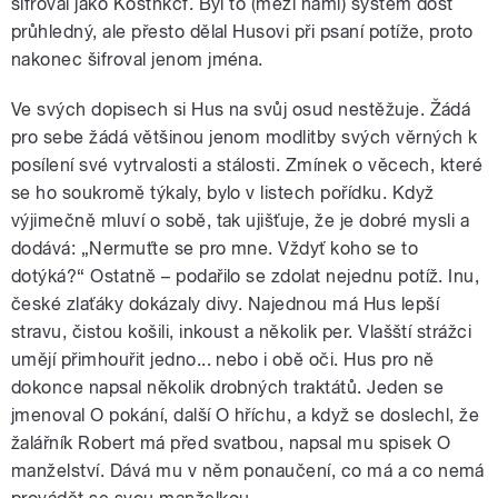
šifroval jako Kostnkcf. Byl to (mezi námi) systém dost
průhledný, ale přesto dělal Husovi při psaní potíže, proto
nakonec šifroval jenom jména.
Ve svých dopisech si Hus na svůj osud nestěžuje. Žádá
pro sebe žádá většinou jenom modlitby svých věrných k
posílení své vytrvalosti a stálosti. Zmínek o věcech, které
se ho soukromě týkaly, bylo v listech pořídku. Když
výjimečně mluví o sobě, tak ujišťuje, že je dobré mysli a
dodává: „Nermuťte se pro mne. Vždyť koho se to
dotýká?“ Ostatně – podařilo se zdolat nejednu potíž. Inu,
české zlaťáky dokázaly divy. Najednou má Hus lepší
stravu, čistou košili, inkoust a několik per. Vlašští strážci
umějí přimhouřit jedno... nebo i obě oči. Hus pro ně
dokonce napsal několik drobných traktátů. Jeden se
jmenoval O pokání, další O hříchu, a když se doslechl, že
žalářník Robert má před svatbou, napsal mu spisek O
manželství. Dává mu v něm ponaučení, co má a co nemá