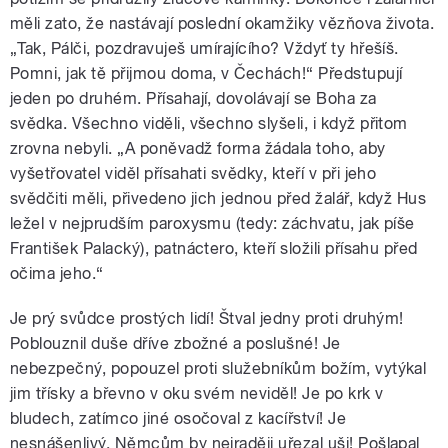
měli zato, že nastávají poslední okamžiky vězňova života.
„Tak, Pálči, pozdravuješ umírajícího? Vždyť ty hřešíš.
Pomni, jak tě přijmou doma, v Čechách!“ Předstupují
jeden po druhém. Přísahají, dovolávají se Boha za
svědka. Všechno viděli, všechno slyšeli, i když přitom
zrovna nebyli. „A poněvadž forma žádala toho, aby
vyšetřovatel viděl přísahati svědky, kteří v při jeho
svědčiti měli, přivedeno jich jednou před žalář, když Hus
ležel v nejprudším paroxysmu (tedy: záchvatu, jak píše
František Palacký), patnáctero, kteří složili přísahu před
očima jeho.“
Je prý svůdce prostých lidí! Štval jedny proti druhým!
Poblouznil duše dříve zbožné a poslušné! Je
nebezpečný, popouzel proti služebníkům božím, vytýkal
jim třísky a břevno v oku svém neviděl! Je po krk v
bludech, zatímco jiné osočoval z kacířství! Je
nesnášenlivý, Němcům by nejraději uřezal uši! Pošlapal