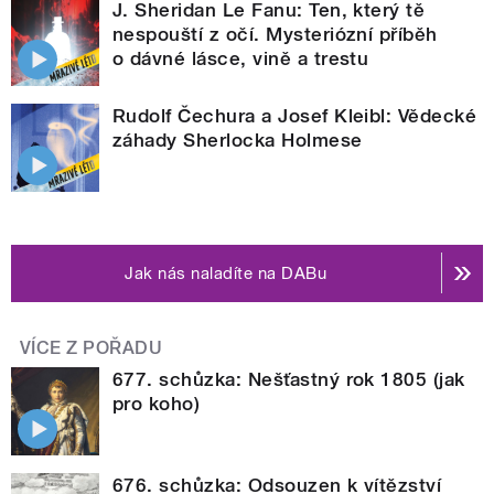
J. Sheridan Le Fanu: Ten, který tě
nespouští z očí. Mysteriózní příběh
o dávné lásce, vině a trestu
Rudolf Čechura a Josef Kleibl: Vědecké
záhady Sherlocka Holmese
Jak nás naladíte na DABu
VÍCE Z POŘADU
677. schůzka: Nešťastný rok 1805 (jak
pro koho)
676. schůzka: Odsouzen k vítězství