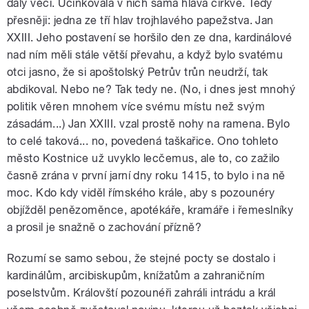
dály věci. Účinkovala v nich sama hlava církve. Tedy
přesněji: jedna ze tří hlav trojhlavého papežstva. Jan
XXIII. Jeho postavení se horšilo den ze dna, kardinálové
nad ním měli stále větší převahu, a když bylo svatému
otci jasno, že si apoštolský Petrův trůn neudrží, tak
abdikoval. Nebo ne? Tak tedy ne. (No, i dnes jest mnohý
politik věren mnohem více svému místu než svým
zásadám...) Jan XXIII. vzal prostě nohy na ramena. Bylo
to celé taková... no, povedená taškařice. Ono tohleto
město Kostnice už uvyklo lecčemus, ale to, co zažilo
časně zrána v první jarní dny roku 1415, to bylo i na ně
moc. Kdo kdy viděl římského krále, aby s pozounéry
objížděl penězoměnce, apotékáře, kramáře i řemeslníky
a prosil je snažně o zachování přízně?
Rozumí se samo sebou, že stejné pocty se dostalo i
kardinálům, arcibiskupům, knížatům a zahraničním
poselstvům. Královští pozounéři zahráli intrádu a král