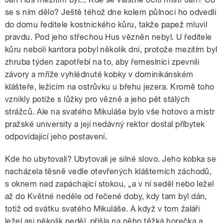
se s ním dělo? Ještě téhož dne kolem půlnoci ho odvedli
do domu ředitele kostnického kůru, takže papež mluvil
pravdu. Pod jeho střechou Hus vězněn nebyl. U ředitele
kůru neboli kantora pobyl několik dní, protože mezitím byl
zhruba týden zapotřebí na to, aby řemeslníci zpevnili
závory a mříže vyhlédnuté kobky v dominikánském
klášteře, ležícím na ostrůvku u břehu jezera. Kromě toho
vznikly potíže s lůžky pro vězně a jeho pět stálých
strážců. Ale na svatého Mikuláše bylo vše hotovo a mistr
pražské university a její nedávný rektor dostal příbytek
odpovídající jeho postavení.
Kde ho ubytovali? Ubytovali je silné slovo. Jeho kobka se
nacházela těsně vedle otevřených klášterních záchodů,
s oknem nad zapáchající stokou, „a v ní seděl nebo ležel
až do Květné neděle od řečené doby, kdy tam byl dán,
totiž od svátku svatého Mikuláše. A když v tom žaláři
ležel asi několik neděl, přišla na něho těžká horečka a