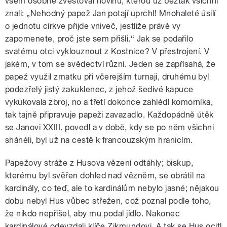
všem osobně zvěstoval novinu, kterou už beztak všichni
znali: „Nehodný papež Jan potají uprchl! Mnohaleté úsilí
o jednotu církve přijde vniveč, jestliže právě vy
zapomenete, proč jste sem přišli.“ Jak se podařilo
svatému otci vyklouznout z Kostnice? V přestrojení. V
jakém, v tom se svědectví různí. Jeden se zapřísahá, že
papež využil zmatku při včerejším turnaji, druhému byl
podezřelý jistý zakuklenec, z jehož šedivé kapuce
vykukovala zbroj, no a třetí dokonce zahlédl komorníka,
tak tajně připravuje papeži zavazadlo. Každopádně útěk
se Janovi XXIII. povedl a v době, kdy se po něm všichni
sháněli, byl už na cestě k francouzským hranicím.
Papežovy stráže z Husova vězení odtáhly; biskup,
kterému byl svěřen dohled nad vězněm, se obrátil na
kardinály, co teď, ale to kardinálům nebylo jasné; nějakou
dobu nebyl Hus vůbec střežen, což poznal podle toho,
že nikdo nepřišel, aby mu podal jídlo. Nakonec
kardinálové odevzdali klíče Zikmundovi. A tak se Hus ocitl