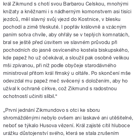
král Zikmund s chotí svou Barbarou Celskou, mnohými
knížaty a kněžnami i s nádherným komonstvem asi tisíci
jezdců, měl slavný svůj vjezd do Kostnice, v blesku
pochodí a zimě třeskuté. I popřáv královně a vzácným
paním sotva chvíle, aby ohřály se v teplých komnatách,
bral se ještě před úsvitem ve slavném průvodu při
pochodních do jasně osvíceného kostela biskupského,
kde papež ho už očekával, a sloužil pak osobně velikou
mši zpívanou, při níž podle obyčeje starodávného
ministroval přitom král římský u oltáře. Po skončení mše
odevzdal mu papež meč svěcený s doložením, aby ho
užíval k ochraně církve, což Zikmund s radostnou
ochotností učiniti slíbil.“
„První jednání Zikmundovo s otci ke sboru
shromážděnými nebylo ovšem ani laskavé ani utěšitelné,
neboť se týkalo Husova vězení. Král zajisté cítil hluboce
urážku důstojenství svého, která se stala zrušením