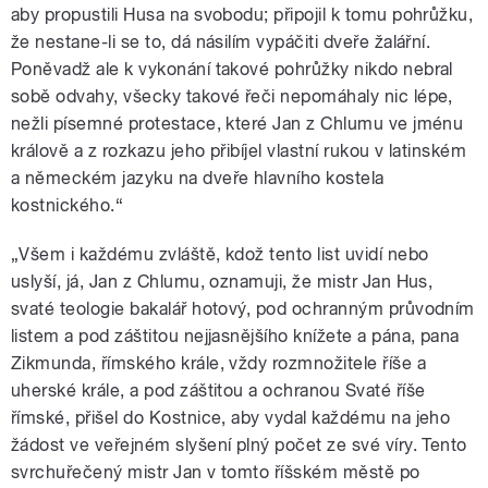
aby propustili Husa na svobodu; připojil k tomu pohrůžku,
že nestane-li se to, dá násilím vypáčiti dveře žalářní.
Poněvadž ale k vykonání takové pohrůžky nikdo nebral
sobě odvahy, všecky takové řeči nepomáhaly nic lépe,
nežli písemné protestace, které Jan z Chlumu ve jménu
králově a z rozkazu jeho přibíjel vlastní rukou v latinském
a německém jazyku na dveře hlavního kostela
kostnického.“
„Všem i každému zvláště, kdož tento list uvidí nebo
uslyší, já, Jan z Chlumu, oznamuji, že mistr Jan Hus,
svaté teologie bakalář hotový, pod ochranným průvodním
listem a pod záštitou nejjasnějšího knížete a pána, pana
Zikmunda, římského krále, vždy rozmnožitele říše a
uherské krále, a pod záštitou a ochranou Svaté říše
římské, přišel do Kostnice, aby vydal každému na jeho
žádost ve veřejném slyšení plný počet ze své víry. Tento
svrchuřečený mistr Jan v tomto říšském městě po