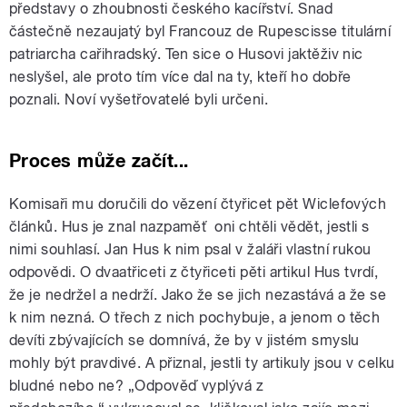
představy o zhoubnosti českého kacířství. Snad
částečně nezaujatý byl Francouz de Rupescisse titulární
patriarcha cařihradský. Ten sice o Husovi jaktěživ nic
neslyšel, ale proto tím více dal na ty, kteří ho dobře
poznali. Noví vyšetřovatelé byli určeni.
Proces může začít...
Komisaři mu doručili do vězení čtyřicet pět Wiclefových
článků. Hus je znal nazpaměť oni chtěli vědět, jestli s
nimi souhlasí. Jan Hus k nim psal v žaláři vlastní rukou
odpovědi. O dvaatřiceti z čtyřiceti pěti artikul Hus tvrdí,
že je nedržel a nedrží. Jako že se jich nezastává a že se
k nim nezná. O třech z nich pochybuje, a jenom o těch
devíti zbývajících se domnívá, že by v jistém smyslu
mohly být pravdivé. A přiznal, jestli ty artikuly jsou v celku
bludné nebo ne? „Odpověď vyplývá z