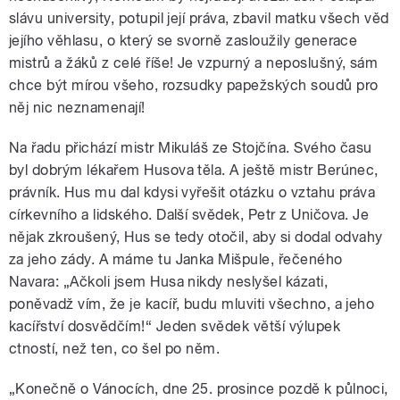
slávu university, potupil její práva, zbavil matku všech věd
jejího věhlasu, o který se svorně zasloužily generace
mistrů a žáků z celé říše! Je vzpurný a neposlušný, sám
chce být mírou všeho, rozsudky papežských soudů pro
něj nic neznamenají!
Na řadu přichází mistr Mikuláš ze Stojčína. Svého času
byl dobrým lékařem Husova těla. A ještě mistr Berúnec,
právník. Hus mu dal kdysi vyřešit otázku o vztahu práva
církevního a lidského. Další svědek, Petr z Uničova. Je
nějak zkroušený, Hus se tedy otočil, aby si dodal odvahy
za jeho zády. A máme tu Janka Mišpule, řečeného
Navara: „Ačkoli jsem Husa nikdy neslyšel kázati,
poněvadž vím, že je kacíř, budu mluviti všechno, a jeho
kacířství dosvědčím!“ Jeden svědek větší výlupek
ctností, než ten, co šel po něm.
„Konečně o Vánocích, dne 25. prosince pozdě k půlnoci,