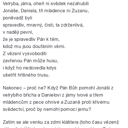
Velryba, jáma, oheň ni svědek nezahubili
Jonáše, Daniela, tři mládence ni Zuzanu,
poněvadž byli
spravedliv, mravný, čisti, ta zdrženlivá,
v naději pevní,
že je spravedliv Pán k těm,
kdož mu jsou doufáním věrni.
Z vězení vysvoboditi
zavřenou Pán může husu,
i když ho nedovedla kdys
ušetřit hříšného trusu.
Nakonec – proč ne? Když Pán Bůh pomohl Jonáši z
velrybího břicha a Danielovi z jámy lvové a třem
mládencům z pece ohnivé a Zuzaně proti křivému
svědectví, proč by nemohl pomoci jemu?
Zatím se ale venku za zdmi kláštera (toho času vězení)