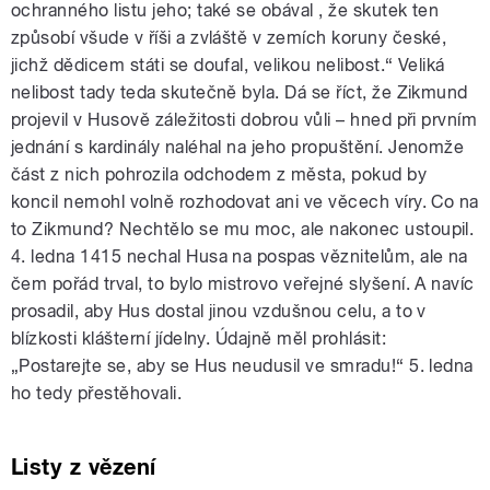
ochranného listu jeho; také se obával , že skutek ten
způsobí všude v říši a zvláště v zemích koruny české,
jichž dědicem státi se doufal, velikou nelibost.“ Veliká
nelibost tady teda skutečně byla. Dá se říct, že Zikmund
projevil v Husově záležitosti dobrou vůli – hned při prvním
jednání s kardinály naléhal na jeho propuštění. Jenomže
část z nich pohrozila odchodem z města, pokud by
koncil nemohl volně rozhodovat ani ve věcech víry. Co na
to Zikmund? Nechtělo se mu moc, ale nakonec ustoupil.
4. ledna 1415 nechal Husa na pospas věznitelům, ale na
čem pořád trval, to bylo mistrovo veřejné slyšení. A navíc
prosadil, aby Hus dostal jinou vzdušnou celu, a to v
blízkosti klášterní jídelny. Údajně měl prohlásit:
„Postarejte se, aby se Hus neudusil ve smradu!“ 5. ledna
ho tedy přestěhovali.
Listy z vězení