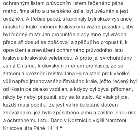
ochranným listem průvodním listem řečeného pána
mého, římského a uherského krále, byl uvězněn a jest
uvězněn. A třebas papež s kardinály byli skrze vyslance
římského krále jménem královským vážně požádáni, aby
byl řečený mistr Jan propuštěn a aby mně byl vrácen,
přece až dosud se zpěčovali a zpěčují ho propustiti, k
opovržení a znevážení ochranného průvodního listu
králova a královské velebnosti. A proto já, svrchuřečený
Jan z Chlumu, královským jménem prohlašuji, že se
zatčení a uvěznění mistra Jana Husa stalo proti všeliké
vůli napřed jmenovaného římského krále, ježto řečený byl
od Kostnice daleko vzdálen, a kdyby byl býval přítomen,
nikdy by nebyl připustil, aby se to stalo. Až však přijde,
každý musí pocítiti, že jest velmi bolestně dotčen
znevážením, jež bylo způsobeno jemu a záštitě jeho i říše
a ochrannému listu. Dáno v Kostnici o vigilii Narození
Kristova léta Páně 1414.“