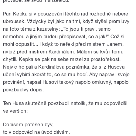
provádět se svou manželkou.
Pan Kepka si v posuzování těchto rad rozhodně nebere
ubrousek. Vždycky byl jako na trní, když slyšel promluvy
na toto téma z kazatelny: „To jsou ti praví, samo
nemohou a jiným budou předpisovat, co a jak!“ Což si
mohl odpustit... I když to neřekl před mistrem Janem,
nýbrž před mistrem Kardinálem. Málem se kvůli tomu
chytili. Kepka se pak na sebe mrzel za prostořekost.
Nejvíc ho pálila Kardinálova poznámka, že si z Husova
učení vybírá akorát to, co se mu hodí. Aby napravil svoje
provinění, napsal Husovi takový napolo omluvný, napolo
povzbudivý dopis.
Ten Husa skutečně povzbudil natolik, že mu odpověděl
ve verších:
Dopisem potěšen byv,
to v odpověď na úvod dávám.