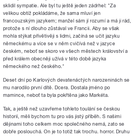
sklidil sympatie. Ale byl tu ještě jeden zádrhel: "Za
velikou obtíž pokládáme, že sama mluví jen
francouzským jazykem; manžel sám jí rozumí a má ji rád,
protože s ní dlouho zůstával ve Francii. Aby se však
mohla stýkat přívětivěji s lidmi, začíná se učit jazyku
německému a více se v něm cvičívá než v jazyce
českém, neboť se skoro ve všech městech království a
před králem obecněji užívá v této době jazyka
německého než českého."
Deset dní po Karlových devatenáctých narozeninách se
mu narodilo první dítě. Dcera. Dostala jméno po
mamince, neboť ta byla pokřtěna jako Markéta.
Tak, a ještě než uzavřeme tohleto toulání se českou
historií, měli bychom tu pro vás jistý příběh. S našimi
dějinami toho celkem moc společného nemá, zato se
dobře poslouchá. On je to totiž tak trochu. horror. Druhu