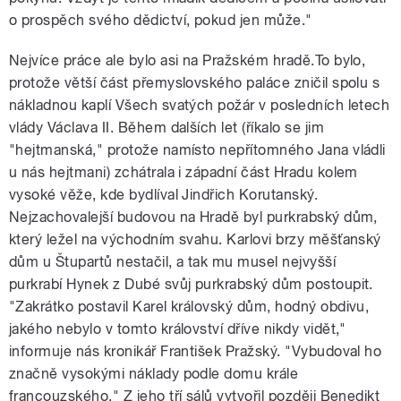
o prospěch svého dědictví, pokud jen může."
Nejvíce práce ale bylo asi na Pražském hradě.To bylo,
protože větší část přemyslovského paláce zničil spolu s
nákladnou kaplí Všech svatých požár v posledních letech
vlády Václava II. Během dalších let (říkalo se jim
"hejtmanská," protože namísto nepřítomného Jana vládli
u nás hejtmani) zchátrala i západní část Hradu kolem
vysoké věže, kde bydlíval Jindřich Korutanský.
Nejzachovalejší budovou na Hradě byl purkrabský dům,
který ležel na východním svahu. Karlovi brzy měšťanský
dům u Štupartů nestačil, a tak mu musel nejvyšší
purkrabí Hynek z Dubé svůj purkrabský dům postoupit.
"Zakrátko postavil Karel královský dům, hodný obdivu,
jakého nebylo v tomto království dříve nikdy vidět,"
informuje nás kronikář František Pražský. "Vybudoval ho
značně vysokými náklady podle domu krále
francouzského." Z jeho tří sálů vytvořil později Benedikt