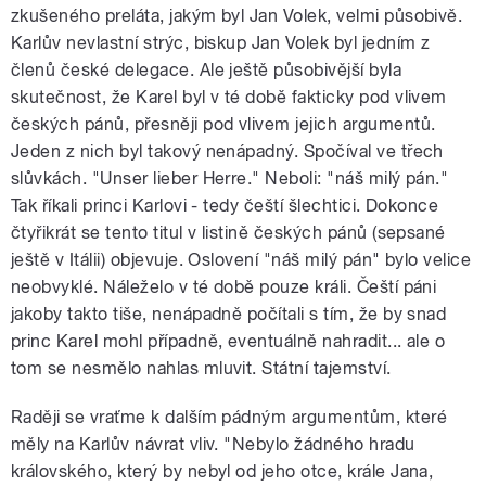
zkušeného preláta, jakým byl Jan Volek, velmi působivě.
Karlův nevlastní strýc, biskup Jan Volek byl jedním z
členů české delegace. Ale ještě působivější byla
skutečnost, že Karel byl v té době fakticky pod vlivem
českých pánů, přesněji pod vlivem jejich argumentů.
Jeden z nich byl takový nenápadný. Spočíval ve třech
slůvkách. "Unser lieber Herre." Neboli: "náš milý pán."
Tak říkali princi Karlovi - tedy čeští šlechtici. Dokonce
čtyřikrát se tento titul v listině českých pánů (sepsané
ještě v Itálii) objevuje. Oslovení "náš milý pán" bylo velice
neobvyklé. Náleželo v té době pouze králi. Čeští páni
jakoby takto tiše, nenápadně počítali s tím, že by snad
princ Karel mohl případně, eventuálně nahradit... ale o
tom se nesmělo nahlas mluvit. Státní tajemství.
Raději se vraťme k dalším pádným argumentům, které
měly na Karlův návrat vliv. "Nebylo žádného hradu
královského, který by nebyl od jeho otce, krále Jana,