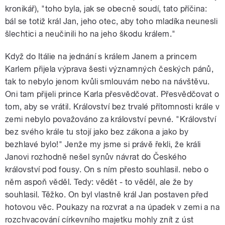
kronikář), "toho byla, jak se obecně soudí, tato příčina:
bál se totiž král Jan, jeho otec, aby toho mladíka neunesli
šlechtici a neučinili ho na jeho škodu králem."
Když do Itálie na jednání s králem Janem a princem
Karlem přijela výprava šesti významných českých pánů,
tak to nebylo jenom kvůli smlouvám nebo na návštěvu.
Oni tam přijeli prince Karla přesvědčovat. Přesvědčovat o
tom, aby se vrátil. Království bez trvalé přítomnosti krále v
zemi nebylo považováno za království pevné. "Království
bez svého krále tu stojí jako bez zákona a jako by
bezhlavé bylo!" Jenže my jsme si právě řekli, že králi
Janovi rozhodně nešel synův návrat do Českého
království pod fousy. On s ním přesto souhlasil. nebo o
něm aspoň věděl. Tedy: vědět - to věděl, ale že by
souhlasil. Těžko. On byl vlastně král Jan postaven před
hotovou věc. Poukazy na rozvrat a na úpadek v zemi a na
rozchvacování církevního majetku mohly znít z úst