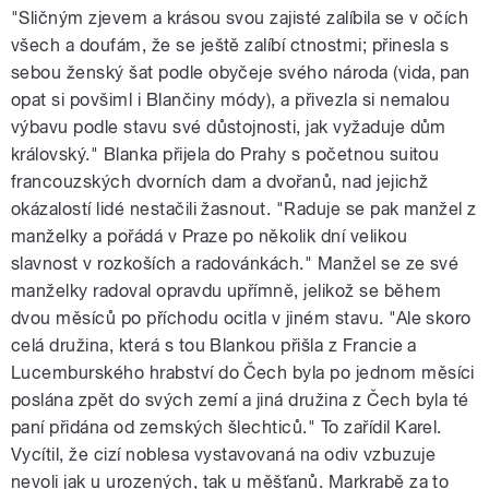
"Sličným zjevem a krásou svou zajisté zalíbila se v očích
všech a doufám, že se ještě zalíbí ctnostmi; přinesla s
sebou ženský šat podle obyčeje svého národa (vida, pan
opat si povšiml i Blančiny módy), a přivezla si nemalou
výbavu podle stavu své důstojnosti, jak vyžaduje dům
královský." Blanka přijela do Prahy s početnou suitou
francouzských dvorních dam a dvořanů, nad jejichž
okázalostí lidé nestačili žasnout. "Raduje se pak manžel z
manželky a pořádá v Praze po několik dní velikou
slavnost v rozkoších a radovánkách." Manžel se ze své
manželky radoval opravdu upřímně, jelikož se během
dvou měsíců po příchodu ocitla v jiném stavu. "Ale skoro
celá družina, která s tou Blankou přišla z Francie a
Lucemburského hrabství do Čech byla po jednom měsíci
poslána zpět do svých zemí a jiná družina z Čech byla té
paní přidána od zemských šlechticů." To zařídil Karel.
Vycítil, že cizí noblesa vystavovaná na odiv vzbuzuje
nevoli jak u urozených, tak u měšťanů. Markrabě za to