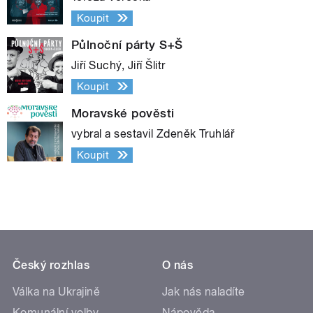
Koupit
Půlnoční párty S+Š
Jiří Suchý, Jiří Šlitr
Koupit
Moravské pověsti
vybral a sestavil Zdeněk Truhlář
Koupit
Český rozhlas
O nás
Válka na Ukrajině
Jak nás naladíte
Komunální volby
Nápověda