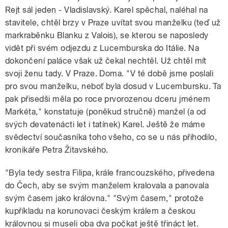
Rejt sál jeden - Vladislavský. Karel spěchal, naléhal na
stavitele, chtěl brzy v Praze uvítat svou manželku (teď už
markraběnku Blanku z Valois), se kterou se naposledy
vidět při svém odjezdu z Lucemburska do Itálie. Na
dokončení paláce však už čekal nechtěl. Už chtěl mít
svoji ženu tady. V Praze. Doma. "V té době jsme poslali
pro svou manželku, neboť byla dosud v Lucembursku. Ta
pak přisedši měla po roce prvorozenou dceru jménem
Markéta," konstatuje (poněkud stručně) manžel (a od
svých devatenácti let i tatínek) Karel. Ještě že máme
svědectví současníka toho všeho, co se u nás přihodilo,
kronikáře Petra Žitavského.
"Byla tedy sestra Filipa, krále francouzského, přivedena
do Čech, aby se svým manželem kralovala a panovala
svým časem jako královna." "Svým časem," protože
kupříkladu na korunovaci českým králem a českou
královnou si museli oba dva počkat ještě třináct let.