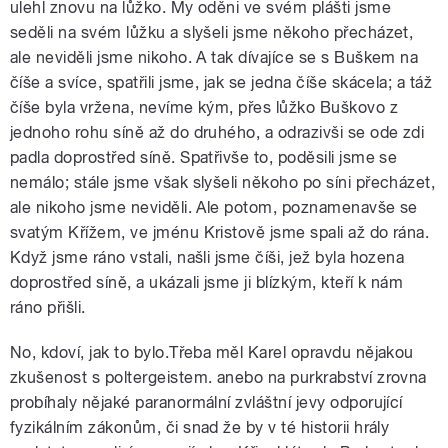
ulehl znovu na lůžko. My oděni ve svém plášti jsme
seděli na svém lůžku a slyšeli jsme někoho přecházet,
ale neviděli jsme nikoho. A tak dívajíce se s Buškem na
číše a svíce, spatřili jsme, jak se jedna číše skácela; a táž
číše byla vržena, nevíme kým, přes lůžko Buškovo z
jednoho rohu síně až do druhého, a odrazivši se ode zdi
padla doprostřed síně. Spatřivše to, poděsili jsme se
nemálo; stále jsme však slyšeli někoho po síni přecházet,
ale nikoho jsme neviděli. Ale potom, poznamenavše se
svatým Křížem, ve jménu Kristově jsme spali až do rána.
Když jsme ráno vstali, našli jsme číši, jež byla hozena
doprostřed síně, a ukázali jsme ji blízkým, kteří k nám
ráno přišli.
No, kdoví, jak to bylo.Třeba měl Karel opravdu nějakou
zkušenost s poltergeistem. anebo na purkrabství zrovna
probíhaly nějaké paranormální zvláštní jevy odporující
fyzikálním zákonům, či snad že by v té historii hrály