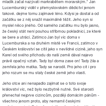
mladík začal nazývati markrabětem moravským." Jan
Lucemburský viděl v přemyslovském dědictví jenom
takové. dejme tomu zajímavé léno. Kdysi je dostal a od
začátku se z něj snažil maximálně těžit. Jeho syn si
myslel něco jiného. Od samého začátku mu bylo jasno,
že český stát není pouhou stříbrnou pokladnicí, ze které
se bere a utrácí. Zatímco Jan byl víc doma v
Lucemburska a na druhém místě ve Francii, zatímco v
Českém království se cítil jako v nevlídné cizině, jeho syn
Karel od svého příchodu do naší země dával najevo
právě opačný vztah. Tady byl doma zase on! Tady žila a
zemřela jeho matka. Tady se narodil. Pro jeho cit i pro
jeho rozum se mu staly české země jeho vlastí.
Jeho otce ani nenapadlo zajímat se o toto svoje
království víc, než bylo nezbytně nutné. Své starosti
přenechal nejprve cizincům, později domácím pánům -
všechno jenom proto, aby nemarnil českými