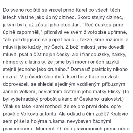
Do svého rodiště se vracel princ Karel po všech těch
letech vlastně jako úplný cizinec. Skoro stejný cizinec,
jakým byl a už zůstal jeho otec Jan. "Řeč českou jsme
úplně zapomněli," přiznává ve svém životopise upřímně,
"ale později jsme se jí opět naučili, takže jsme rozuměli a
mluvili jako každý jiný Čech. Z boží milosti jsme dovedli
mluvit, psát a číst nejen česky, ale i francouzsky, italsky,
německy a latinsky, že jsme byli mocni oněch jazyků
stejně jednoho jako druhého." Doma už prakticky nikoho
neznal. V průvodu šlechticů, kteří ho z Itálie do vlasti
doprovázeli, se shledal s jediným vzdáleným příbuzným
Janem Volkem, nevlastním bratrem jeho matky Elišky. (To
byl vyšehradský probošt a kancléř Českého království.)
Však se také Karel rozhodl, že se pro první dobu opře
právě o Volkovu autoritu. Ale odkud a čím začít? Kralevic
sem přišel s holýma rukama, nevybaven žádnými
pravomocemi. Moment. O těch pravomocích přece něco