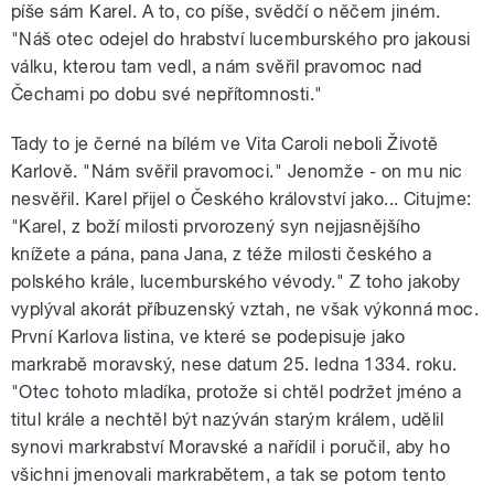
píše sám Karel. A to, co píše, svědčí o něčem jiném.
"Náš otec odejel do hrabství lucemburského pro jakousi
válku, kterou tam vedl, a nám svěřil pravomoc nad
Čechami po dobu své nepřítomnosti."
Tady to je černé na bílém ve Vita Caroli neboli Životě
Karlově. "Nám svěřil pravomoci." Jenomže - on mu nic
nesvěřil. Karel přijel o Českého království jako... Citujme:
"Karel, z boží milosti prvorozený syn nejjasnějšího
knížete a pána, pana Jana, z téže milosti českého a
polského krále, lucemburského vévody." Z toho jakoby
vyplýval akorát příbuzenský vztah, ne však výkonná moc.
První Karlova listina, ve které se podepisuje jako
markrabě moravský, nese datum 25. ledna 1334. roku.
"Otec tohoto mladíka, protože si chtěl podržet jméno a
titul krále a nechtěl být nazýván starým králem, udělil
synovi markrabství Moravské a nařídil i poručil, aby ho
všichni jmenovali markrabětem, a tak se potom tento