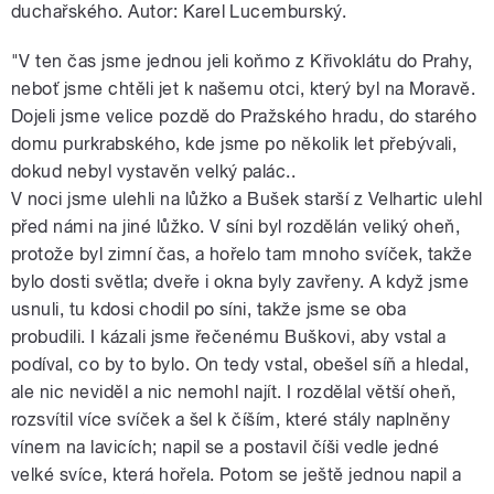
duchařského. Autor: Karel Lucemburský.
"V ten čas jsme jednou jeli koňmo z Křivoklátu do Prahy,
neboť jsme chtěli jet k našemu otci, který byl na Moravě.
Dojeli jsme velice pozdě do Pražského hradu, do starého
domu purkrabského, kde jsme po několik let přebývali,
dokud nebyl vystavěn velký palác..
V noci jsme ulehli na lůžko a Bušek starší z Velhartic ulehl
před námi na jiné lůžko. V síni byl rozdělán veliký oheň,
protože byl zimní čas, a hořelo tam mnoho svíček, takže
bylo dosti světla; dveře i okna byly zavřeny. A když jsme
usnuli, tu kdosi chodil po síni, takže jsme se oba
probudili. I kázali jsme řečenému Buškovi, aby vstal a
podíval, co by to bylo. On tedy vstal, obešel síň a hledal,
ale nic neviděl a nic nemohl najít. I rozdělal větší oheň,
rozsvítil více svíček a šel k číším, které stály naplněny
vínem na lavicích; napil se a postavil číši vedle jedné
velké svíce, která hořela. Potom se ještě jednou napil a