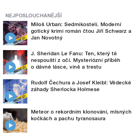
NEJPOSLOUCHANĚJŠÍ
Miloš Urban: Sedmikostelí. Moderní
gotický krimi román čtou Jiří Schwarz a
Jan Novotný
J. Sheridan Le Fanu: Ten, který tě
nespouští z očí. Mysteriózní příběh
o dávné lásce, vině a trestu
Rudolf Čechura a Josef Kleibl: Vědecké
záhady Sherlocka Holmese
Meteor o rekordním klonování, mlsných
kočkách a pachu tyranosaura