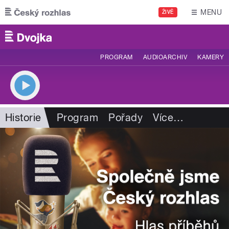
Přejít k hlavnímu obsahu
MENU
ŽIVĚ
PROGRAM
AUDIOARCHIV
KAMERY
Historie
Program
Pořady
Více
…