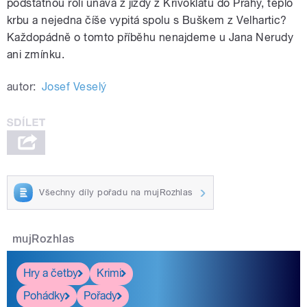
podstatnou roli únava z jízdy z Křivoklátu do Prahy, teplo
krbu a nejedna číše vypitá spolu s Buškem z Velhartic?
Každopádně o tomto příběhu nenajdeme u Jana Nerudy
ani zmínku.
autor:
Josef Veselý
Všechny díly pořadu na mujRozhlas
mujRozhlas
Hry a četby
Krimi
Pohádky
Pořady