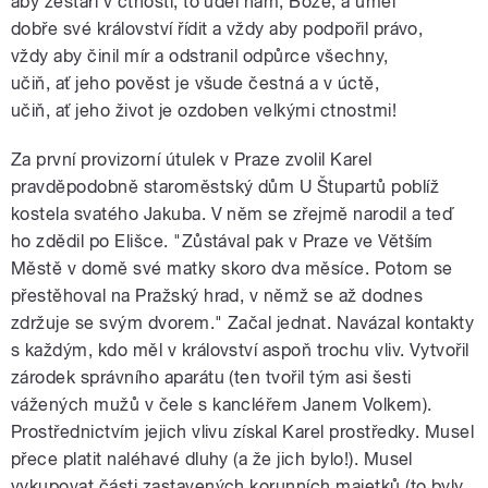
aby zestárl v ctnosti, to uděl nám, Bože, a uměl
dobře své království řídit a vždy aby podpořil právo,
vždy aby činil mír a odstranil odpůrce všechny,
učiň, ať jeho pověst je všude čestná a v úctě,
učiň, ať jeho život je ozdoben velkými ctnostmi!
Za první provizorní útulek v Praze zvolil Karel
pravděpodobně staroměstský dům U Štupartů poblíž
kostela svatého Jakuba. V něm se zřejmě narodil a teď
ho zdědil po Elišce. "Zůstával pak v Praze ve Větším
Městě v domě své matky skoro dva měsíce. Potom se
přestěhoval na Pražský hrad, v němž se až dodnes
zdržuje se svým dvorem." Začal jednat. Navázal kontakty
s každým, kdo měl v království aspoň trochu vliv. Vytvořil
zárodek správního aparátu (ten tvořil tým asi šesti
vážených mužů v čele s kancléřem Janem Volkem).
Prostřednictvím jejich vlivu získal Karel prostředky. Musel
přece platit naléhavé dluhy (a že jich bylo!). Musel
vykupovat části zastavených korunních majetků (to byly