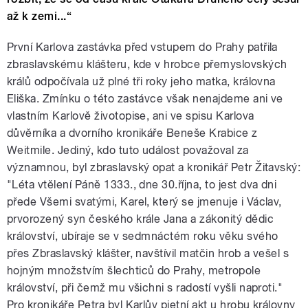
až k zemi...“
První Karlova zastávka před vstupem do Prahy patřila
zbraslavskému klášteru, kde v hrobce přemyslovských
králů odpočívala už plné tři roky jeho matka, královna
Eliška. Zmínku o této zastávce však nenajdeme ani ve
vlastním Karlově životopise, ani ve spisu Karlova
důvěrníka a dvorního kronikáře Beneše Krabice z
Weitmile. Jediný, kdo tuto událost považoval za
významnou, byl zbraslavský opat a kronikář Petr Žitavský:
"Léta vtělení Páně 1333., dne 30.října, to jest dva dni
přede Všemi svatými, Karel, který se jmenuje i Václav,
prvorozený syn českého krále Jana a zákonitý dědic
království, ubíraje se v sedmnáctém roku věku svého
přes Zbraslavský klášter, navštívil matčin hrob a vešel s
hojným množstvím šlechticů do Prahy, metropole
království, při čemž mu všichni s radostí vyšli naproti."
Pro kronikáře Petra byl Karlův pietní akt u hrobu královny