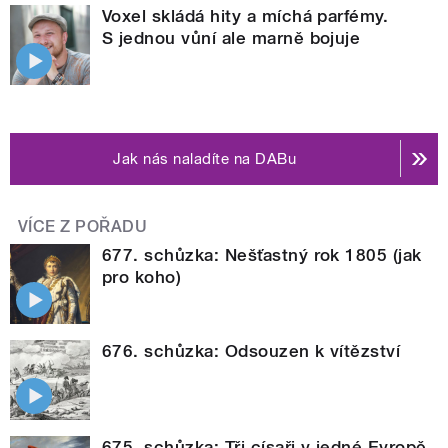
Voxel skládá hity a míchá parfémy.
S jednou vůní ale marně bojuje
Jak nás naladíte na DABu
VÍCE Z POŘADU
677. schůzka: Nešťastný rok 1805 (jak
pro koho)
676. schůzka: Odsouzen k vítězství
675. schůzka: Tři císaři v jedné Evropě