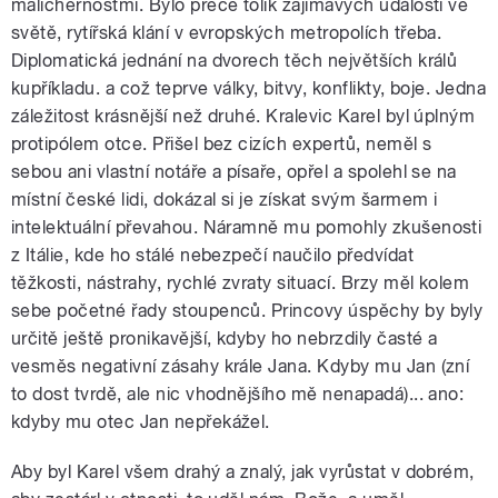
malichernostmi. Bylo přece tolik zajímavých událostí ve
světě, rytířská klání v evropských metropolích třeba.
Diplomatická jednání na dvorech těch největších králů
kupříkladu. a což teprve války, bitvy, konflikty, boje. Jedna
záležitost krásnější než druhé. Kralevic Karel byl úplným
protipólem otce. Přišel bez cizích expertů, neměl s
sebou ani vlastní notáře a písaře, opřel a spolehl se na
místní české lidi, dokázal si je získat svým šarmem i
intelektuální převahou. Náramně mu pomohly zkušenosti
z Itálie, kde ho stálé nebezpečí naučilo předvídat
těžkosti, nástrahy, rychlé zvraty situací. Brzy měl kolem
sebe početné řady stoupenců. Princovy úspěchy by byly
určitě ještě pronikavější, kdyby ho nebrzdily časté a
vesměs negativní zásahy krále Jana. Kdyby mu Jan (zní
to dost tvrdě, ale nic vhodnějšího mě nenapadá)... ano:
kdyby mu otec Jan nepřekážel.
Aby byl Karel všem drahý a znalý, jak vyrůstat v dobrém,