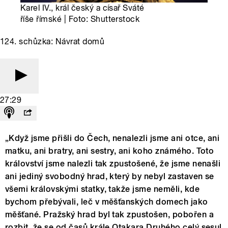
Karel IV., král český a císař Sváté
říše římské | Foto: Shutterstock
124. schůzka: Návrat domů
27:29
„Když jsme přišli do Čech, nenalezli jsme ani otce, ani
matku, ani bratry, ani sestry, ani koho známého. Toto
království jsme nalezli tak zpustošené, že jsme nenašli
ani jediný svobodný hrad, který by nebyl zastaven se
všemi královskými statky, takže jsme neměli, kde
bychom přebývali, leč v měšťanských domech jako
měšťané. Pražský hrad byl tak zpustošen, pobořen a
rozbit, že se od časů krále Otakara Druhého celý sesul