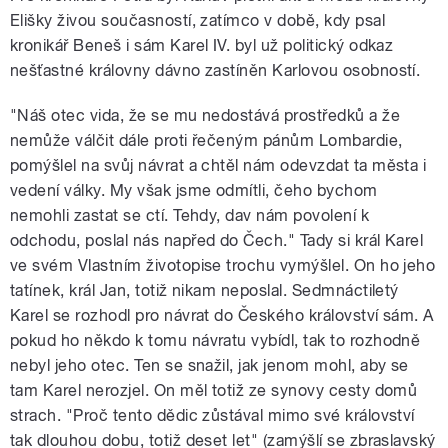
Elišky živou současností, zatímco v době, kdy psal
kronikář Beneš i sám Karel IV. byl už politický odkaz
nešťastné královny dávno zastíněn Karlovou osobností.
"Náš otec vida, že se mu nedostává prostředků a že
nemůže válčit dále proti řečeným pánům Lombardie,
pomýšlel na svůj návrat a chtěl nám odevzdat ta města i
vedení války. My však jsme odmítli, čeho bychom
nemohli zastat se ctí. Tehdy, dav nám povolení k
odchodu, poslal nás napřed do Čech." Tady si král Karel
ve svém Vlastním životopise trochu vymýšlel. On ho jeho
tatínek, král Jan, totiž nikam neposlal. Sedmnáctiletý
Karel se rozhodl pro návrat do Českého království sám. A
pokud ho někdo k tomu návratu vybídl, tak to rozhodně
nebyl jeho otec. Ten se snažil, jak jenom mohl, aby se
tam Karel nerozjel. On měl totiž ze synovy cesty domů
strach. "Proč tento dědic zůstával mimo své království
tak dlouhou dobu, totiž deset let" (zamýšlí se zbraslavský