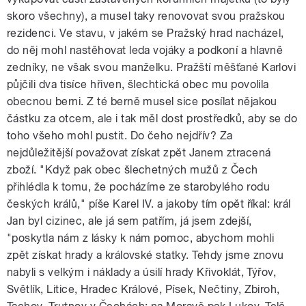
skoro všechny), a musel taky renovovat svou pražskou
rezidenci. Ve stavu, v jakém se Pražský hrad nacházel,
do něj mohl nastěhovat leda vojáky a podkoní a hlavně
zedníky, ne však svou manželku. Pražští měšťané Karlovi
půjčili dva tisíce hřiven, šlechtická obec mu povolila
obecnou berni. Z té berně musel sice posílat nějakou
částku za otcem, ale i tak měl dost prostředků, aby se do
toho všeho mohl pustit. Do čeho nejdřív? Za
nejdůležitější považovat získat zpět Janem ztracená
zboží. "Když pak obec šlechetných mužů z Čech
přihlédla k tomu, že pocházíme ze starobylého rodu
českých králů," píše Karel IV. a jakoby tím opět říkal: král
Jan byl cizinec, ale já sem patřím, já jsem zdejší,
"poskytla nám z lásky k nám pomoc, abychom mohli
zpět získat hrady a královské statky. Tehdy jsme znovu
nabyli s velkým i náklady a úsilí hrady Křivoklát, Týřov,
Světlík, Litice, Hradec Králové, Písek, Nečtiny, Zbiroh,