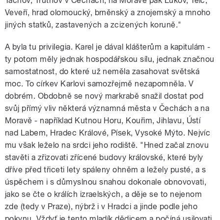
Tachov, Trutnov v Čechách; na Moravě pak Lukov, Telč,
Veveří, hrad olomoucký, brněnský a znojemský a mnoho
jiných statků, zastavených a zcizených koruně."
A byla tu privilegia. Karel je dával klášterům a kapitulám -
ty potom měly jednak hospodářskou sílu, jednak značnou
samostatnost, do které už neměla zasahovat světská
moc. To církev Karlovi samozřejmě nezapomněla. V
dobrém. Obdobně se nový markrabě snažil dostat pod
svůj přímý vliv některá významná města v Čechách a na
Moravě - například Kutnou Horu, Kouřim, Jihlavu, Ústí
nad Labem, Hradec Králové, Písek, Vysoké Mýto. Nejvíc
mu však leželo na srdci jeho rodiště. "Hned začal znovu
stavěti a zřizovati zřícené budovy královské, které byly
dříve před třiceti lety spáleny ohněm a ležely pusté, a s
úspěchem i s důmyslnou snahou dokonale obnovovati,
jako se čte o králích izraelských, a děje se to nejenom
zde (tedy v Praze), nýbrž i v Hradci a jinde podle jeho
pokynu. Vždyť je tento mladík dědicem a počíná usilovati