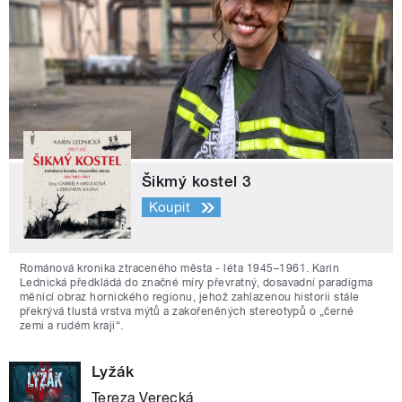
Šikmý kostel 3
Koupit
Románová kronika ztraceného města - léta 1945–1961. Karin
Lednická předkládá do značné míry převratný, dosavadní paradigma
měnící obraz hornického regionu, jehož zahlazenou historii stále
překrývá tlustá vrstva mýtů a zakořeněných stereotypů o „černé
zemi a rudém kraji“.
Lyžák
Tereza Verecká