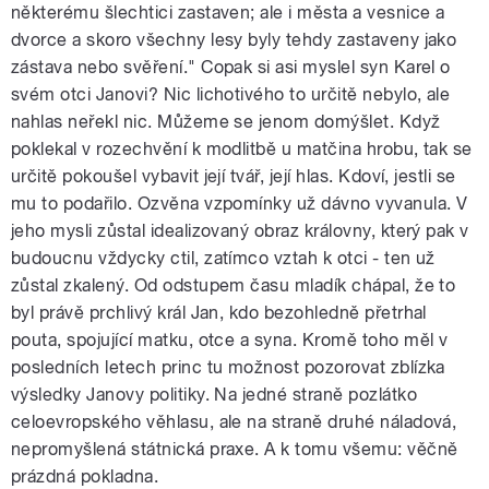
některému šlechtici zastaven; ale i města a vesnice a
dvorce a skoro všechny lesy byly tehdy zastaveny jako
zástava nebo svěření." Copak si asi myslel syn Karel o
svém otci Janovi? Nic lichotivého to určitě nebylo, ale
nahlas neřekl nic. Můžeme se jenom domýšlet. Když
poklekal v rozechvění k modlitbě u matčina hrobu, tak se
určitě pokoušel vybavit její tvář, její hlas. Kdoví, jestli se
mu to podařilo. Ozvěna vzpomínky už dávno vyvanula. V
jeho mysli zůstal idealizovaný obraz královny, který pak v
budoucnu vždycky ctil, zatímco vztah k otci - ten už
zůstal zkalený. Od odstupem času mladík chápal, že to
byl právě prchlivý král Jan, kdo bezohledně přetrhal
pouta, spojující matku, otce a syna. Kromě toho měl v
posledních letech princ tu možnost pozorovat zblízka
výsledky Janovy politiky. Na jedné straně pozlátko
celoevropského věhlasu, ale na straně druhé náladová,
nepromyšlená státnická praxe. A k tomu všemu: věčně
prázdná pokladna.