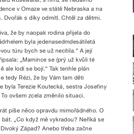
idence v Omaze ve státě Nebraska a na
 Dvořák s díky odmítl. Chtěl za dětmi.
va, že by naopak rodina přijela do
ádrhelem byla jedenasedmdesátiletá
u túru bych se už necítila.“ A její
ipsala: „Mamince se (prý už kvůli té
 ale lodí se bojí.“ Tak tenhle plán
se tedy Rézi, že by Vám tam děti
ece byla Terezie Koutecká, sestra Josefiny
To ovšem zcela změnilo situaci.
okrát píše něco opravdu mimořádného. O
l bát. „Co když mě vykradou? Neříká se
u Divoký Západ? Anebo třeba začne