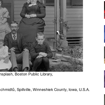
splash, Boston Public Library,
hmidtů, Spillville, Winneshiek County, Iowa, U.S.A.