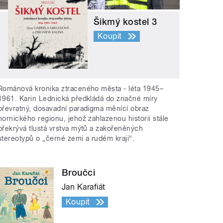
Šikmý kostel 3
Koupit
Románová kronika ztraceného města - léta 1945–
1961. Karin Lednická předkládá do značné míry
převratný, dosavadní paradigma měnící obraz
hornického regionu, jehož zahlazenou historii stále
překrývá tlustá vrstva mýtů a zakořeněných
stereotypů o „černé zemi a rudém kraji“.
Broučci
Jan Karafiát
Koupit