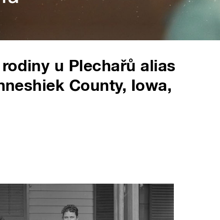
rodiny u Plechařů alias
inneshiek County, Iowa,