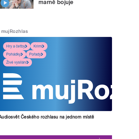
marně bojuje
mujRozhlas
Hry a četby
Krimi
Pohádky
Pořady
Živé vysílání
Audiosvět Českého rozhlasu na jednom místě