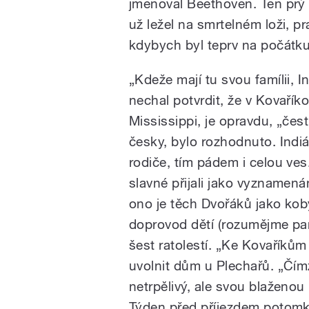
jmenoval Beethoven. Ten prý
už ležel na smrtelném loži, p
kdybych byl teprv na počátku
„Kdeže mají tu svou famílii, 
nechal potvrdit, že v Kovaříkov
Mississippi, je opravdu, „čest
česky, bylo rozhodnuto. Indi
rodiče, tím pádem i celou ves
slavné přijali jako vyznamená
ono je těch Dvořáků jako kob
doprovod dětí (rozumějme pa
šest ratolestí. „Ke Kovaříkům
uvolnit dům u Plechařů. „Čím
netrpělivý, ale svou blaženou
Týden před příjezdem potomků