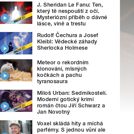
J. Sheridan Le Fanu: Ten,
který tě nespouští z očí.
Mysteriózní příběh o dávné
lásce, vině a trestu
Rudolf Čechura a Josef
Kleibl: Vědecké záhady
Sherlocka Holmese
Meteor o rekordním
klonování, mlsných
kočkách a pachu
tyranosaura
Miloš Urban: Sedmikostelí.
Moderní gotický krimi
román čtou Jiří Schwarz a
Jan Novotný
Voxel skládá hity a míchá
parfémy. S jednou vůní ale