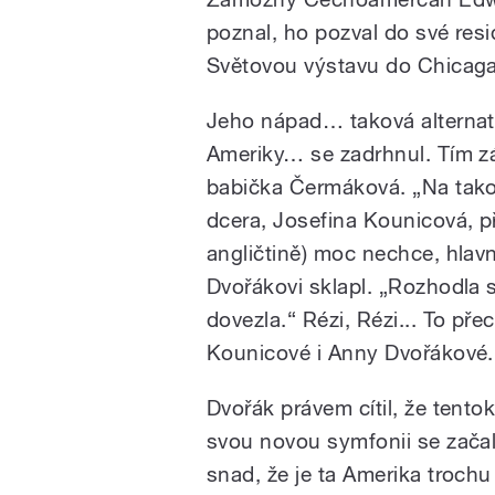
poznal, ho pozval do své res
Světovou výstavu do Chicaga.
Jeho nápad… taková alternati
Ameriky… se zadrhnul. Tím z
babička Čermáková. „Na takovo
dcera, Josefina Kounicová, př
angličtině) moc nechce, hlavně
Dvořákovi sklapl. „Rozhodla 
dovezla.“ Rézi, Rézi... To př
Kounicové i Anny Dvořákové. 
Dvořák právem cítil, že tent
svou novou symfonii se zača
snad, že je ta Amerika troch