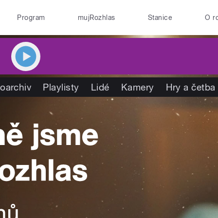
Program
mujRozhlas
Stanice
O r
oarchiv
Playlisty
Lidé
Kamery
Hry a četba