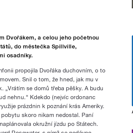
m Dvořákem, a celou jeho početnou
átů, do městečka Spillville,
mi osadníky.
fonii propojila Dvořáka duchovním, o to
ovem. Snil o tom, že hned, jak mu v
k. „Vrátím se domů třeba pěšky. A budu
tud nehnu.“ Kdekdo (nejvíc ordonanc
využije prázdnin k poznání krás Ameriky.
 pobytu skoro nikam nedostal. Paní
aplánovala okružní jízdu po Státech.
rd Rosewater, s nímž se nedávno