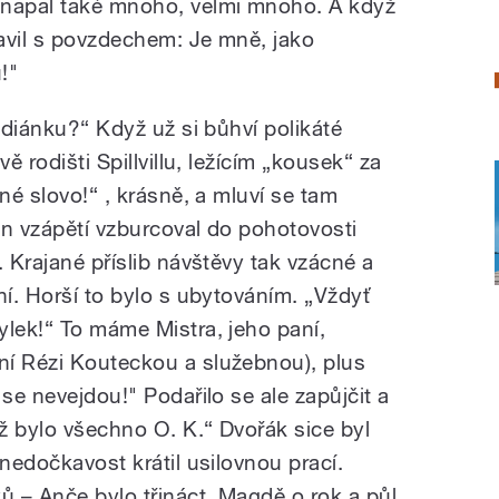
 napal také mnoho, velmi mnoho. A když
ravil s povzdechem: Je mně, jako
!"
Indiánku?“ Když už si bůhví polikáté
ě rodišti Spillvillu, ležícím „kousek“ za
né slovo!“ , krásně, a mluví se tam
án vzápětí vzburcoval do pohotovosti
. Krajané příslib návštěvy tak vzácné a
ní. Horší to bylo s ubytováním. „Vždyť
ylek!“ To máme Mistra, jeho paní,
ní Rézi Kouteckou a služebnou), plus
 se nevejdou!" Podařilo se ale zapůjčit a
ž bylo všechno O. K.“ Dvořák sice byl
 nedočkavost krátil usilovnou prací.
 – Anče bylo třináct, Magdě o rok a půl