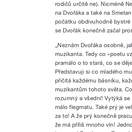
rodičů určitě ne). Nicméně N
na Dvořáka a také na Smetanu
počátku obdivuhodně bystré 
se Dvořák konečně začal pros
„Neznám Dvořáka osobně, jaký
muzikanta. Tedy co »poetu vz
pramálo o to stará, co se děj
Představuji si co mladého mu
přičítá každému básníku, kaž
muzikantům tohoto světa. Co 
rozumný a všední! Vytýká se 
málo flegmatu. Také prý je ve
za to! A že prý konečně prac
že má příliš mnoho vln! Jedno