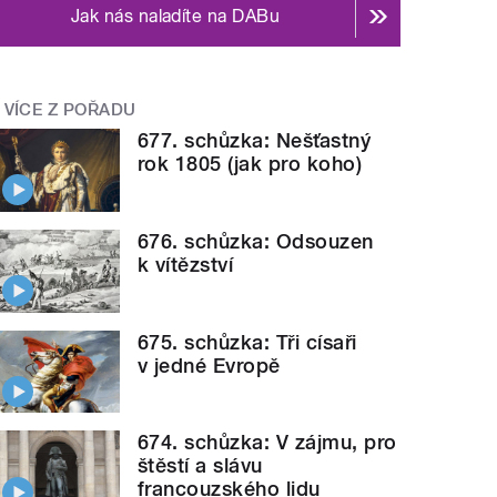
Jak nás naladíte na DABu
VÍCE Z POŘADU
677. schůzka: Nešťastný
rok 1805 (jak pro koho)
676. schůzka: Odsouzen
k vítězství
675. schůzka: Tři císaři
v jedné Evropě
674. schůzka: V zájmu, pro
štěstí a slávu
francouzského lidu