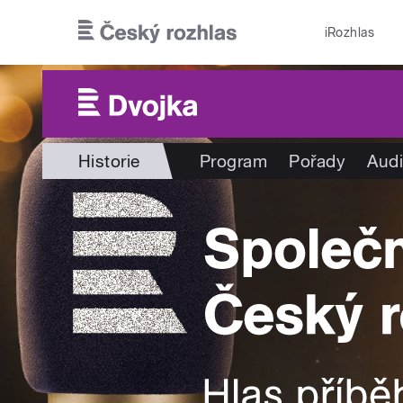
Přejít k hlavnímu obsahu
iRozhlas
Historie
Program
Pořady
Audi