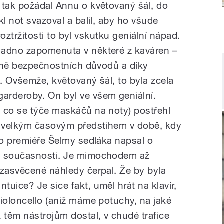
 tak požádal Annu o květovaný šál, do
kl not svazoval a balil, aby ho všude
roztržitosti to byl vskutku geniální nápad.
nadno zapomenuta v některé z kaváren –
ísně bezpečnostních důvodů a díky
. Ovšemže, květovaný šál, to byla zcela
arderoby. On byl ve všem geniální.
 co se týče maskáčů na noty) postřehl
s velkým časovým předstihem v době, kdy
 po premiéře Šelmy sedláka napsal o
do současnosti. Je mimochodem až
 zasvěcené náhledy čerpal. Že by byla
uice? Je sice fakt, uměl hrát na klavír,
violoncello (aniž máme potuchy, na jaké
 těm nástrojům dostal, v chudé trafice