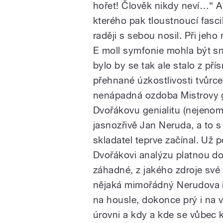
hořet! Člověk nikdy neví…“ A
kterého pak tloustnoucí fasci
raději s sebou nosil. Při jeho 
E moll symfonie mohla být s
bylo by se tak ale stalo z př
přehnané úzkostlivosti tvůrce
nenápadná ozdoba Mistrovy g
Dvořákovu genialitu (nejenom
jasnozřivě Jan Neruda, a to 
skladatel teprve začínal. Už
Dvořákovi analýzu platnou 
záhadné, z jakého zdroje své
nějaká mimořádný Nerudova int
na housle, dokonce prý i na 
úrovni a kdy a kde se vůbec k