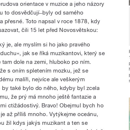
erudova orientace v muzice a jeho názory
 to dosvědčují ̶ byly od samého
a přesné. Toto napsal v roce 1878, kdy
azovat, čili 15 let před Novosvětskou:
 je, ale myslím si ho jako pravého
duchu«, jak se říká muzikantovi, který se
e tam dole na zemi, hluboko po ním.
že s oním spletením mozku, jež se
dému malíři, nejvíce ale veškerým
by také bylo do něho, kdyby byl zcela
mu, že prý má mnoho ještě fantazie a
lmi ctižádostivý. Bravo! Obejmul bych ho
uje až příliš mnoho. Vytýkejme oceánu,
u žil kdys jakýs muzikant a ten se