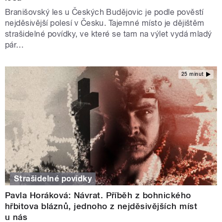
Branišovský les u Českých Budějovic je podle pověstí
nejděsivější polesí v Česku. Tajemné místo je dějištěm
strašidelné povídky, ve které se tam na výlet vydá mladý
pár…
25 minut
Strašidelné povídky
Pavla Horáková: Návrat. Příběh z bohnického
hřbitova bláznů, jednoho z nejděsivějších míst
u nás