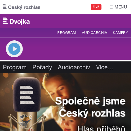
Přejít k hlavnímu obsahu
MENU
ŽIVĚ
PROGRAM
AUDIOARCHIV
KAMERY
Program
Pořady
Audioarchiv
Více
…