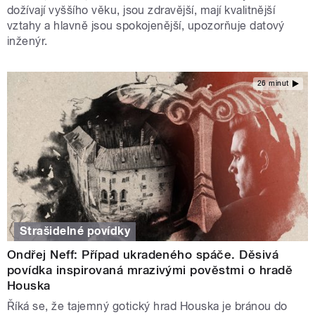
dožívají vyššího věku, jsou zdravější, mají kvalitnější
vztahy a hlavně jsou spokojenější, upozorňuje datový
inženýr.
26 minut
Strašidelné povídky
Ondřej Neff: Případ ukradeného spáče. Děsivá
povídka inspirovaná mrazivými pověstmi o hradě
Houska
Říká se, že tajemný gotický hrad Houska je bránou do