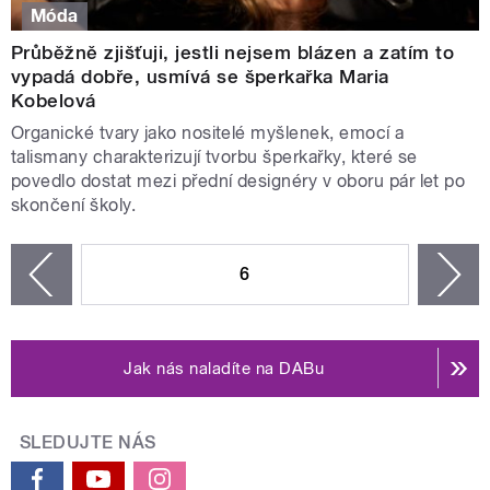
Móda
Průběžně zjišťuji, jestli nejsem blázen a zatím to
vypadá dobře, usmívá se šperkařka Maria
Kobelová
Organické tvary jako nositelé myšlenek, emocí a
talismany charakterizují tvorbu šperkařky, které se
povedlo dostat mezi přední designéry v oboru pár let po
skončení školy.
STRÁNKY
6
n
zí
Jak nás naladíte na DABu
SLEDUJTE NÁS