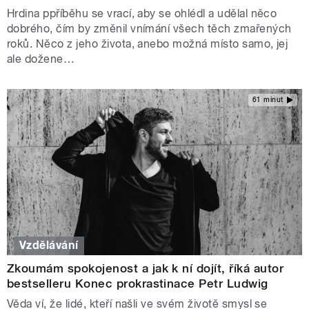
Hrdina ppříběhu se vrací, aby se ohlédl a udělal něco
dobrého, čím by změnil vnímání všech těch zmařených
roků. Něco z jeho života, anebo možná místo samo, jej
ale dožene…
61 minut
Vzdělávání
Zkoumám spokojenost a jak k ní dojít, říká autor
bestselleru Konec prokrastinace Petr Ludwig
Věda ví, že lidé, kteří našli ve svém životě smysl se