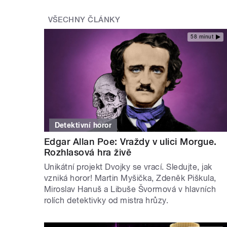
VŠECHNY ČLÁNKY
58 minut
Detektivní horor
Edgar Allan Poe: Vraždy v ulici Morgue.
Rozhlasová hra živě
Unikátní projekt Dvojky se vrací. Sledujte, jak
vzniká horor! Martin Myšička, Zdeněk Piškula,
Miroslav Hanuš a Libuše Švormová v hlavních
rolích detektivky od mistra hrůzy.