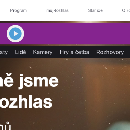
Program
mujRozhlas
Stanice
O r
isty
Lidé
Kamery
Hry a četba
Rozhovory