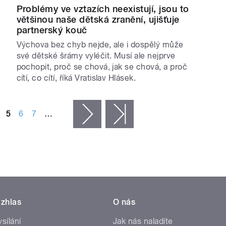
Problémy ve vztazích neexistují, jsou to
většinou naše dětská zranění, ujišťuje
partnerský kouč
Výchova bez chyb nejde, ale i dospělý může
své dětské šrámy vyléčit. Musí ale nejprve
pochopit, proč se chová, jak se chová, a proč
cítí, co cítí, říká Vratislav Hlásek.
5
6
7
…
následující ›
poslední »
zhlas
O nás
ysílání
Jak nás naladíte