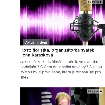
59 minut
Aktuální dění
Host: floristka, organizátorka svateb
Ilona Karásková
Jak se láska ke květinám změnila ve svatební
podnikání? O čem sní dnešní nevěsty? A jakou
svatbu by si přála žena, která je organizuje pro
jiné?
62 minut