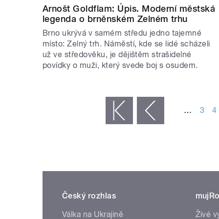
Arnošt Goldflam: Úpis. Moderní městská
legenda o brněnském Zelném trhu
Brno ukrývá v samém středu jedno tajemné
místo: Zelný trh. Náměstí, kde se lidé scházeli
už ve středověku, je dějištěm strašidelné
povídky o muži, který svede boj s osudem.
STRÁNKY
…
3
4
« první
‹ předchozí
Český rozhlas
mujRo
Válka na Ukrajině
Živé v