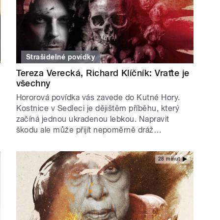
Strašidelné povídky
Tereza Verecká, Richard Klíčník: Vraťte je
všechny
Hororová povídka vás zavede do Kutné Hory.
Kostnice v Sedleci je dějištěm příběhu, který
začíná jednou ukradenou lebkou. Napravit
škodu ale může přijít nepoměrně dráž…
28 minut