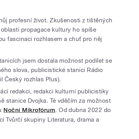
ůj profesní život. Zkušenosti z tištěných
 v oblasti propagace kultury ho spíše
ou fascinaci rozhlasem a chuť pro něj
stanicích jsem dostala možnost podílet se
ného slova, publicistické stanici Rádio
l Český rozhlas Plus).
cí redakci, redakci kulturní publicistiky
ně stanice Dvojka. Té vděčím za možnost
du
Noční Mikrofórum
. Od dubna 2022 do
í Tvůrčí skupiny Literatura, drama a