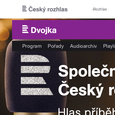
Přejít k hlavnímu obsahu
iRozhlas
Program
Pořady
Audioarchiv
Playl