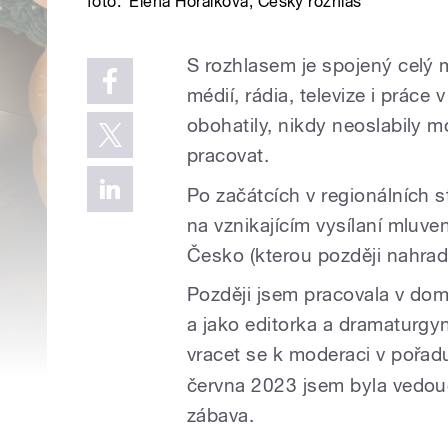
foto:
Elena Horálková
,
Český rozhlas
S rozhlasem je spojený celý m
médií, rádia, televize i práce
obohatily, nikdy neoslabily m
pracovat.
Po začátcích v regionálních 
na vznikajícím vysílaní mluve
Česko (kterou později nahradi
Později jsem pracovala v domá
a jako editorka a dramaturgy
vracet se k moderaci v pořa
června 2023 jsem byla vedouc
zábava.