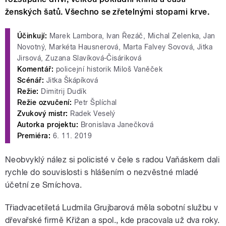
ženských šatů. Všechno se zřetelnými stopami krve.
Účinkují:
Marek Lambora, Ivan Řezáč, Michal Zelenka, Jan
Novotný, Markéta Hausnerová, Marta Falvey Sovová, Jitka
Jirsová, Zuzana Slavíková-Čisáriková
Komentář:
policejní historik Miloš Vaněček
Scénář:
Jitka Škápíková
Režie:
Dimitrij Dudík
Režie ozvučení:
Petr Šplíchal
Zvukový mistr:
Radek Veselý
Autorka projektu:
Bronislava Janečková
Premiéra:
6. 11. 2019
Neobvyklý nález si policisté v čele s radou Vaňáskem dali
rychle do souvislosti s hlášením o nezvěstné mladé
účetní ze Smíchova.
Třiadvacetiletá Ludmila Grujbarová měla sobotní službu v
dřevařské firmě Křižan a spol., kde pracovala už dva roky.