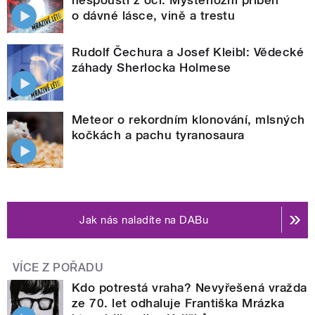
o dávné lásce, vině a trestu
Rudolf Čechura a Josef Kleibl: Vědecké
záhady Sherlocka Holmese
Meteor o rekordním klonování, mlsných
kočkách a pachu tyranosaura
Jak nás naladíte na DABu
VÍCE Z POŘADU
Kdo potrestá vraha? Nevyřešená vražda
ze 70. let odhaluje Františka Mrázka