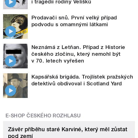
i tragédii rodiny Velíšků
Prodavači snů. První velký případ
podvodu s omamnými látkami
Neznámá z Letňan. Případ z Historie
českého zločinu, který nemohl být
v 70. letech vyřešen
Kapsářská brigáda. Trojlístek pražských
detektivů obdivoval i Scotland Yard
E-SHOP ČESKÉHO ROZHLASU
Závěr příběhu staré Karviné, který měl zůstat
pod zemí