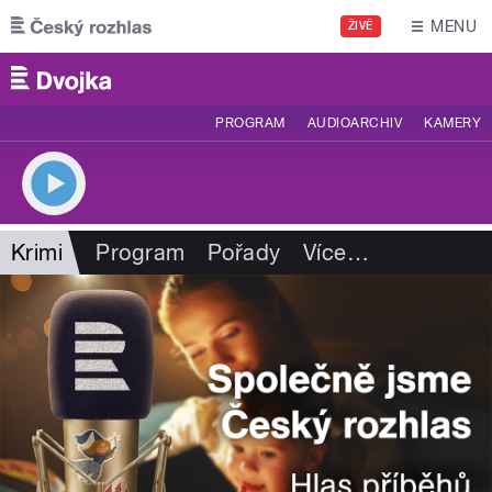
Přejít k hlavnímu obsahu
MENU
ŽIVĚ
PROGRAM
AUDIOARCHIV
KAMERY
Krimi
Program
Pořady
Více
…