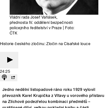
Vládní rada Josef Vaňásek,
přednosta IV. oddělení bezpečnosti
policejního ředitelství v Praze | Foto:
ČTK
Historie českého zločinu: Zločin na Císařské louce
24:25
Jedno nedělní listopadové ráno roku 1929 vylovil
převozník Karel Krupička z Vltavy u vorového přístavu
na Zlíchově podezřelou kombinaci předmětů –
rozštípané dříví, velkou pokladní knihu a části