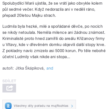
Spolubydlící Marii ujistila, že se vrátí jako obvykle kolem
půl sedmé večer. Když nedorazila ani v neděli ráno,
přepadl 20letou Majku strach.
Ludmila byla hezké, milé a spořádané děvče, po nocích
se nikdy netoulala. Neměla milence ani žádnou známost.
Kriminalisté proto hned zamířili do areálu Křižanovy firmy
u Vltavy, kde v dřevěném domku objevili další stopy krve.
Z pokladny navíc zmizelo asi 5000 korun. Po těle nebohé
účetní Ludmily však nikde ani stopa...
autoři:
Jitka Škápíková
,
and
Všechny díly pořadu na mujRozhlas