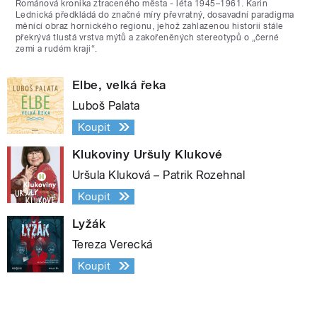
Románová kronika ztraceného města - léta 1945–1961. Karin
Lednická předkládá do značné míry převratný, dosavadní paradigma
měnící obraz hornického regionu, jehož zahlazenou historii stále
překrývá tlustá vrstva mýtů a zakořeněných stereotypů o „černé
zemi a rudém kraji“.
Elbe, velká řeka
Luboš Palata
Koupit
Klukoviny Uršuly Klukové
Uršula Kluková – Patrik Rozehnal
Koupit
Lyžák
Tereza Verecká
Koupit