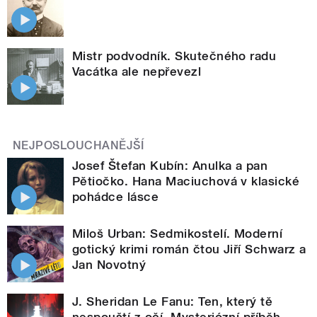
Mistr podvodník. Skutečného radu
Vacátka ale nepřevezl
NEJPOSLOUCHANĚJŠÍ
Josef Štefan Kubín: Anulka a pan
Pětiočko. Hana Maciuchová v klasické
pohádce lásce
Miloš Urban: Sedmikostelí. Moderní
gotický krimi román čtou Jiří Schwarz a
Jan Novotný
J. Sheridan Le Fanu: Ten, který tě
nespouští z očí. Mysteriózní příběh