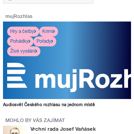
mujRozhlas
Hry a četby
Krimi
Pohádky
Pořady
Živé vysílání
Audiosvět Českého rozhlasu na jednom místě
MOHLO BY VÁS ZAJÍMAT
Vrchní rada Josef Vaňásek