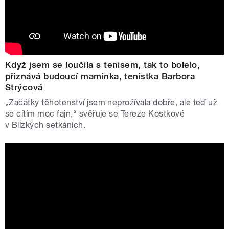
Když jsem se loučila s tenisem, tak to bolelo,
přiznává budoucí maminka, tenistka Barbora
Strýcová
„Začátky těhotenství jsem neprožívala dobře, ale teď už
se cítím moc fajn,“ svěřuje se Tereze Kostkové
v Blízkých setkáních.