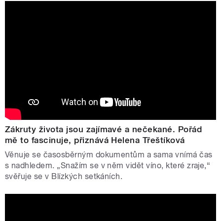
Zákruty života jsou zajímavé a nečekané. Pořád
mě to fascinuje, přiznává Helena Třeštíková
Věnuje se časosběrným dokumentům a sama vnímá čas
s nadhledem. „Snažím se v něm vidět víno, které zraje,“
svěřuje se v Blízkých setkáních.