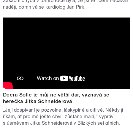
Zásadní chyba v tomto roce byla, že jsme lidem nedávali
naději, domnívá se kardiolog Jan Pirk.
Dcera Sofie je můj největší dar, vyznává se
herečka Jitka Schneiderová
„Její dospívání je pozvolné, láskyplné a citlivé. Někdy jí
říkám, ať pro mě ještě chvíli zůstane malá,“ vypráví
s úsměvem Jitka Schneiderová v Blízkých setkáních.