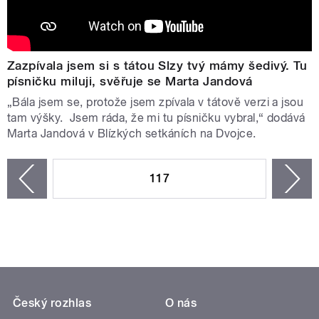
Zazpívala jsem si s tátou Slzy tvý mámy šedivý. Tu
písničku miluji, svěřuje se Marta Jandová
„Bála jsem se, protože jsem zpívala v tátově verzi a jsou
tam výšky. Jsem ráda, že mi tu písničku vybral,“ dodává
Marta Jandová v Blízkých setkáních na Dvojce.
STRÁNKY
117
n
zí
Český rozhlas
O nás