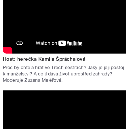
Host: herečka Kamila Špráchalová
Proč by chtěla hrát ve Třech sestrách? Jaký je její postoj
k manželství? A co jí dává život uprostřed zahrady?
Moderuje Zuzana Maléřová.