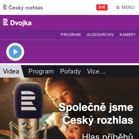
Přejít k hlavnímu obsahu
MENU
ŽIVĚ
PROGRAM
AUDIOARCHIV
KAMERY
Videa
Program
Pořady
Více
…