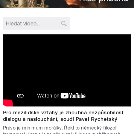
Pro mezilidské vztahy je zhoubná nezpůsobilost
dialogu a naslouchání, soudí Pavel Rychetský
Právo je minimum morálky. Řekl to německý filozof