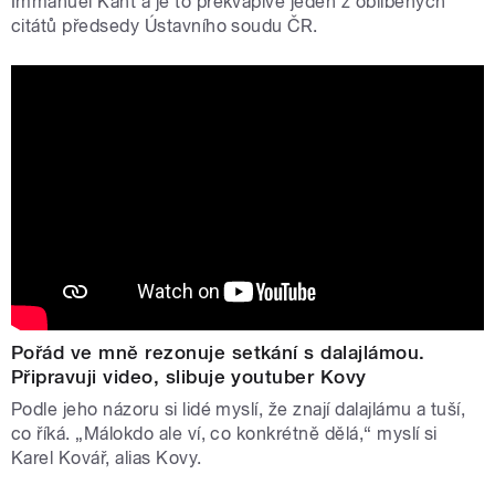
Immanuel Kant a je to překvapivě jeden z oblíbených
citátů předsedy Ústavního soudu ČR.
Pořád ve mně rezonuje setkání s dalajlámou.
Připravuji video, slibuje youtuber Kovy
Podle jeho názoru si lidé myslí, že znají dalajlámu a tuší,
co říká. „Málokdo ale ví, co konkrétně dělá,“ myslí si
Karel Kovář, alias Kovy.