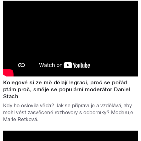
Kolegové si ze mě dělají legraci, proč se pořád
ptám proč, směje se populární moderátor Daniel
Stach
Kdy ho oslovila věda? Jak se připravuje a vzdělává, aby
mohl vést zasvěcené rozhovory s odborníky? Moderuje
Marie Retková.