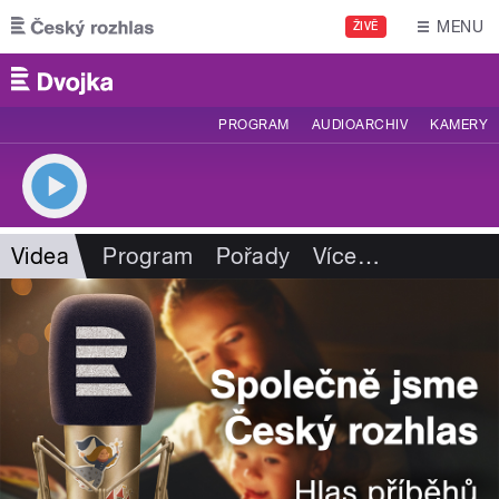
Přejít k hlavnímu obsahu
MENU
ŽIVĚ
PROGRAM
AUDIOARCHIV
KAMERY
Videa
Program
Pořady
Více
…