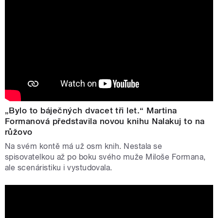
„Bylo to báječných dvacet tři let.“ Martina
Formanová představila novou knihu Nalakuj to na
růžovo
Na svém kontě má už osm knih. Nestala se
spisovatelkou až po boku svého muže Miloše Formana,
ale scenáristiku i vystudovala.