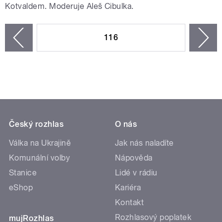
Kotvaldem. Moderuje Aleš Cibulka.
STRÁNKY
116
n
zí
Český rozhlas
O nás
Válka na Ukrajině
Jak nás naladíte
Komunální volby
Nápověda
Stanice
Lidé v rádiu
eShop
Kariéra
Kontakt
Rozhlasový poplatek
mujRozhlas