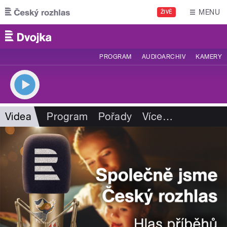
Přejít k hlavnímu obsahu
MENU
ŽIVĚ
PROGRAM
AUDIOARCHIV
KAMERY
Videa
Program
Pořady
Více
…