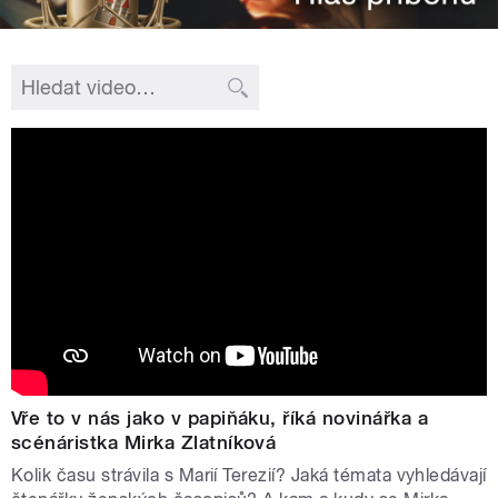
Vře to v nás jako v papiňáku, říká novinářka a
scénáristka Mirka Zlatníková
Kolik času strávila s Marií Terezií? Jaká témata vyhledávají