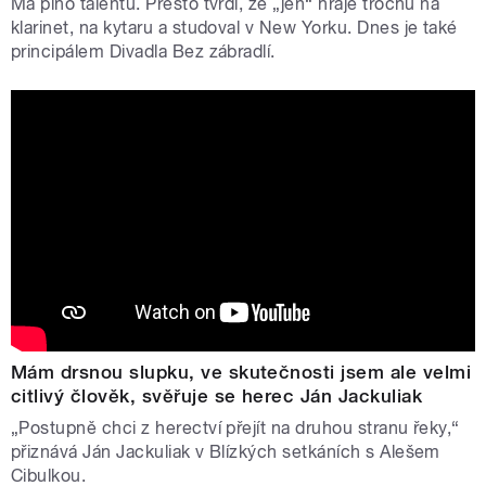
Má plno talentů. Přesto tvrdí, že „jen“ hraje trochu na
klarinet, na kytaru a studoval v New Yorku. Dnes je také
principálem Divadla Bez zábradlí.
Mám drsnou slupku, ve skutečnosti jsem ale velmi
citlivý člověk, svěřuje se herec Ján Jackuliak
„Postupně chci z herectví přejít na druhou stranu řeky,“
přiznává Ján Jackuliak v Blízkých setkáních s Alešem
Cibulkou.