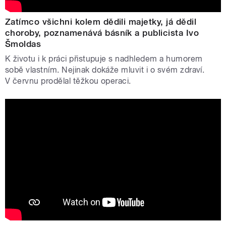
Zatímco všichni kolem dědili majetky, já dědil
choroby, poznamenává básník a publicista Ivo
Šmoldas
K životu i k práci přistupuje s nadhledem a humorem
sobě vlastním. Nejinak dokáže mluvit i o svém zdraví.
V červnu prodělal těžkou operaci.