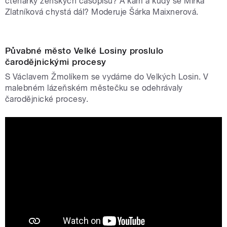
čtenářky ženských časopisů? A kam a kudy se Mirka
Zlatníková chystá dál? Moderuje Šárka Maixnerová.
Půvabné město Velké Losiny proslulo
čarodějnickými procesy
S Václavem Žmolíkem se vydáme do Velkých Losin. V
malebném lázeňském městečku se odehrávaly
čarodějnické procesy.