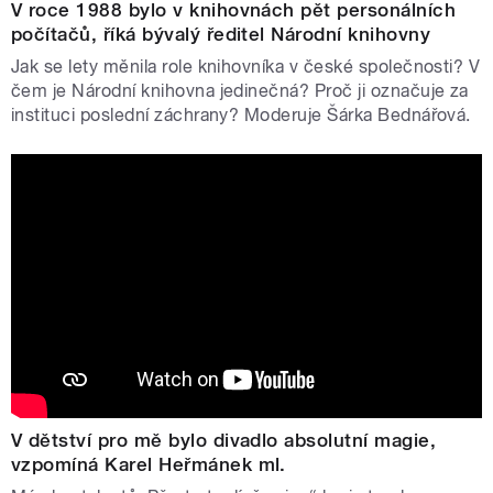
V roce 1988 bylo v knihovnách pět personálních
počítačů, říká bývalý ředitel Národní knihovny
Jak se lety měnila role knihovníka v české společnosti? V
čem je Národní knihovna jedinečná? Proč ji označuje za
instituci poslední záchrany? Moderuje Šárka Bednářová.
V dětství pro mě bylo divadlo absolutní magie,
vzpomíná Karel Heřmánek ml.