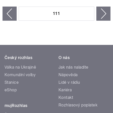
STRÁNKY
111
n
zí
Český rozhlas
O nás
Válka na Ukrajině
Jak nás naladíte
Komunální volby
Nápověda
Stanice
Lidé v rádiu
eShop
Kariéra
Kontakt
Rozhlasový poplatek
mujRozhlas