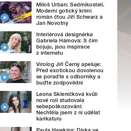
Miloš Urban: Sedmikostelí.
Moderní gotický krimi
román čtou Jiří Schwarz a
Jan Novotný
Interiérová designérka
Gabriela Hámová: S čím
bojuju, jsou inspirace
z internetu
Virolog Jiří Černý apeluje:
Před exotickou dovolenou
se poraďte s odborníky a
buďte zodpovědní
Leona Skleničková kvůli
nové roli studovala
sebepoškozování:
Nechtěla jsem z ní udělat
karikaturu
Paula Hawkins: Dívka ve