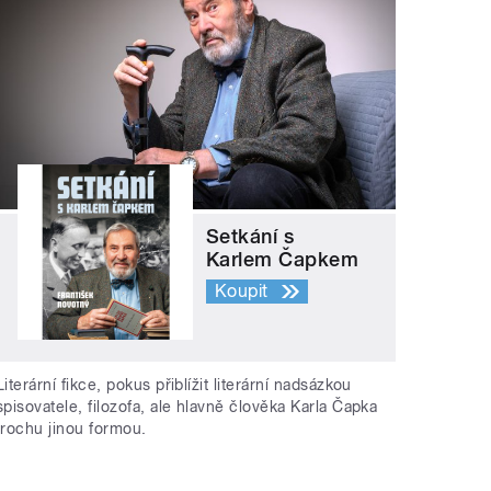
Setkání s
Karlem Čapkem
Koupit
Literární fikce, pokus přiblížit literární nadsázkou
spisovatele, filozofa, ale hlavně člověka Karla Čapka
trochu jinou formou.