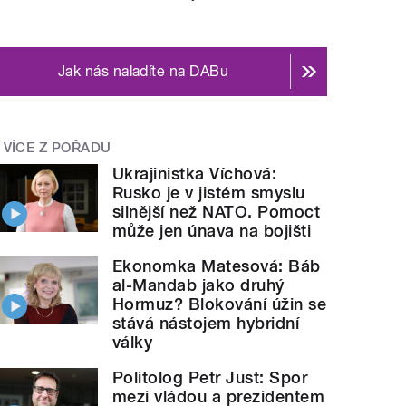
Jak nás naladíte na DABu
VÍCE Z POŘADU
Ukrajinistka Víchová:
Rusko je v jistém smyslu
silnější než NATO. Pomoct
může jen únava na bojišti
Ekonomka Matesová: Báb
al-Mandab jako druhý
Hormuz? Blokování úžin se
stává nástojem hybridní
války
Politolog Petr Just: Spor
mezi vládou a prezidentem