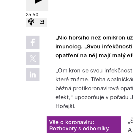
25:50
„Nic horšího než omikron už
imunolog. „Svou infekčností
opatření na něj mají malý ef
„Omikron se svou infekčností 
které známe. Třeba spalničkám
běžná protikoronavirová opatře
efekt,“ upozorňuje v pořadu 
Hořejší.
„Š
Vše o koronaviru:
Rozhovory s odborníky,
A