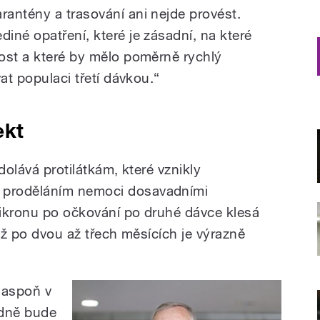
arantény a trasování ani nejde provést.
ediné opatření, které je zásadní, na které
ost a které by mělo poměrně rychlý
at populaci třetí dávkou.“
ekt
dolává protilátkám, které vznikly
 proděláním nemoci dosavadními
ikronu po očkování po druhé dávce klesá
 Už po dvou až třech měsících je výrazně
a aspoň v
odně bude