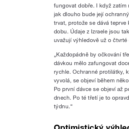
fungovat dobře. I když zatím
jak dlouho bude její ochrann
trvat, protože se dává teprve
dobu. Údaje z Izraele jsou ta
uvažují výhledově už o čtvrté
„Každopádně by očkování tře
dávkou mělo zafungovat doc
rychle. Ochranné protilátky, k
vyvolá, se objeví během někol
Po první dávce se objeví až p
dnech. Po té třetí je to opr
týdnu.“
Optimistický výhle