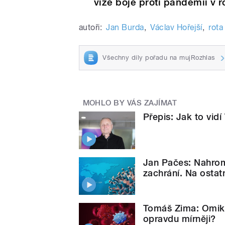
vize boje proti pandemii v 
autoři:
Jan Burda
,
Václav Hořejší
,
rota
Všechny díly pořadu na mujRozhlas
MOHLO BY VÁS ZAJÍMAT
Přepis: Jak to vidí
Jan Pačes: Nahroma
zachrání. Na ostat
Tomáš Zima: Omikr
opravdu mírněji?