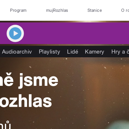
Program
mujRozhlas
Stanice
O r
Audioarchiv
Playlisty
Lidé
Kamery
Hry a 