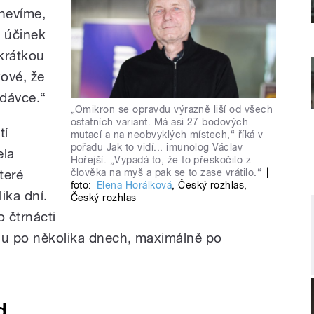
 nevíme,
ý účinek
 krátkou
kové, že
 dávce.“
„Omikron se opravdu výrazně liší od všech
ostatních variant. Má asi 27 bodových
tí
mutací a na neobvyklých místech,“ říká v
pořadu Jak to vidí... imunolog Václav
ela
Hořejší. „Vypadá to, že to přeskočilo z
člověka na myš a pak se to zase vrátilo.“
|
teré
foto:
Elena Horálková
,
Český rozhlas
,
ika dní.
Český rozhlas
o čtrnácti
avdu po několika dnech, maximálně po
d