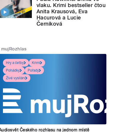
vlaku. Krimi bestseller čtou
Anita Krausová, Eva
Hacurová a Lucie
Černíková
mujRozhlas
Hry a četby
Krimi
Pohádky
Pořady
Živé vysílání
Audiosvět Českého rozhlasu na jednom místě