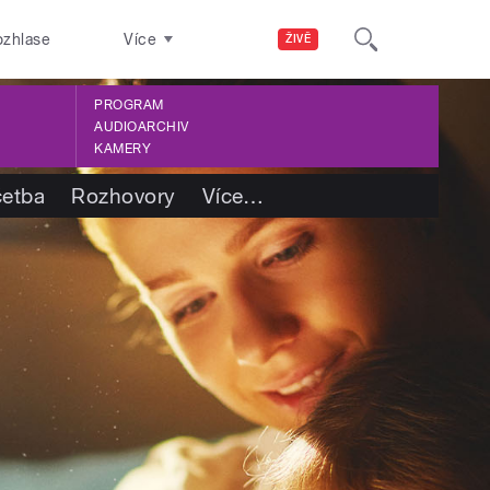
ozhlase
Více
ŽIVĚ
PROGRAM
AUDIOARCHIV
KAMERY
četba
Rozhovory
Více
…