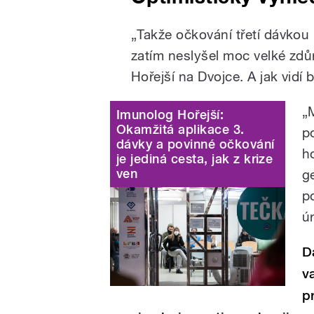
„Takže očkování třetí dávkou b
zatím neslyšel moc velké zdůr
Hořejší na Dvojce. A jak vidí
„
Imunolog Hořejší:
Okamžitá aplikace 3.
p
dávky a povinné očkování
h
je jediná cesta, jak z krize
ven
g
p
ú
D
v
p