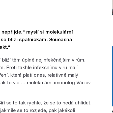
 nepřijde,“ myslí si molekulární
 se blíží spalničkám. Současná
ekt.“
blíží těm úplně nejinfekčnějším virům,
. Proti takhle infekčnímu viru mají
ní, která platí dnes, relativně malý
Jak to vidí… molekulární imunolog Václav
íří se to tak rychle, že se to nedá uhlídat.
 jakmile se to rozjede, pak jakékoli