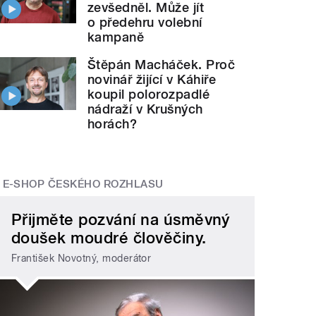
zevšedněl. Může jít
o předehru volební
kampaně
Štěpán Macháček. Proč
novinář žijící v Káhiře
koupil polorozpadlé
nádraží v Krušných
horách?
E-SHOP ČESKÉHO ROZHLASU
Přijměte pozvání na úsměvný
doušek moudré člověčiny.
František Novotný, moderátor