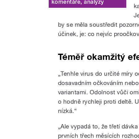
komentáře, analýzy
k
J
by se měla soustředit pozorn
účinek, je: co nejvíc proočkov
Téměř okamžitý ef
„Tenhle virus do určité míry o
dosavadním očkováním nebo
variantami. Odolnost vůči om
o hodně rychleji proti deltě.
nízká.“
„Ale vypadá to, že třetí dávk
prvních třech měsících rozh