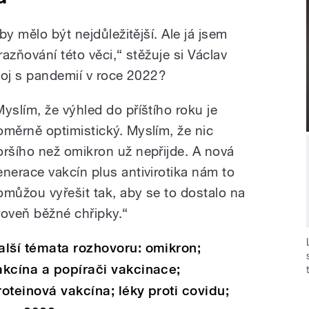
y mělo být nejdůležitější. Ale já jsem
azňování této věci,“ stěžuje si Václav
 boj s pandemií v roce 2022?
Myslím, že výhled do příštího roku je
oměrně optimistický. Myslím, že nic
oršího než omikron už nepřijde. A nová
enerace vakcín plus antivirotika nám to
omůžou vyřešit tak, aby se to dostalo na
roveň běžné chřipky.“
alší témata rozhovoru: omikron;
akcína a popírači vakcinace;
roteinová vakcína; léky proti covidu;