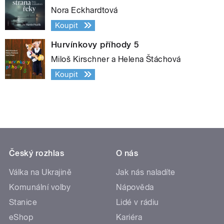
Nora Eckhardtová
Koupit
Hurvínkovy příhody 5
Miloš Kirschner a Helena Štáchová
Koupit
Český rozhlas
O nás
Válka na Ukrajině
Jak nás naladíte
Komunální volby
Nápověda
Stanice
Lidé v rádiu
eShop
Kariéra