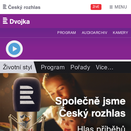
Přejít k hlavnímu obsahu
MENU
ŽIVĚ
PROGRAM
AUDIOARCHIV
KAMERY
Životní styl
Program
Pořady
Více
…