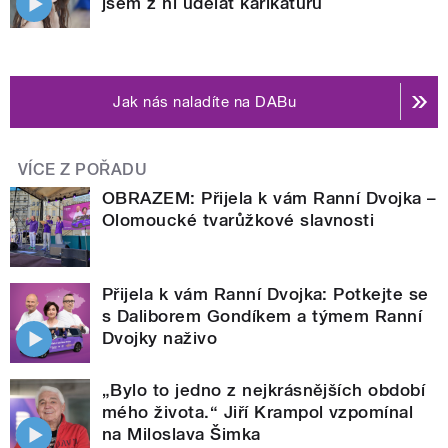
jsem z ní udělat karikaturu
Jak nás naladíte na DABu
VÍCE Z POŘADU
OBRAZEM: Přijela k vám Ranní Dvojka –
Olomoucké tvarůžkové slavnosti
Přijela k vám Ranní Dvojka: Potkejte se
s Daliborem Gondíkem a týmem Ranní
Dvojky naživo
„Bylo to jedno z nejkrásnějších období
mého života.“ Jiří Krampol vzpomínal
na Miloslava Šimka