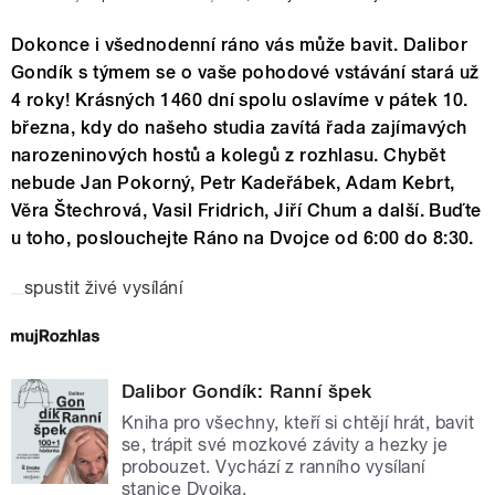
Dokonce i všednodenní ráno vás může bavit. Dalibor
Gondík s týmem se o vaše pohodové vstávání stará už
4 roky! Krásných 1460 dní spolu oslavíme v pátek 10.
března, kdy do našeho studia zavítá řada zajímavých
narozeninových hostů a kolegů z rozhlasu. Chybět
nebude Jan Pokorný, Petr Kadeřábek, Adam Kebrt,
Věra Štechrová, Vasil Fridrich, Jiří Chum a další. Buďte
u toho, poslouchejte Ráno na Dvojce od 6:00 do 8:30.
spustit živé vysílání
Dalibor Gondík: Ranní špek
Kniha pro všechny, kteří si chtějí hrát, bavit
se, trápit své mozkové závity a hezky je
probouzet. Vychází z ranního vysílaní
stanice Dvojka.