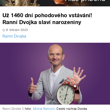
Už 1460 dní pohodového vstávání!
Ranní Dvojka slaví narozeniny
8. březen 2023
Ranní Dvojka
Ranní Dvojka
|
foto:
Michal Rajnoch
,
Český rozhlas Dvojka