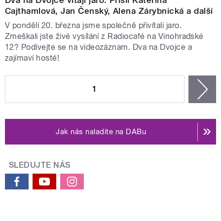
Dva na Dvojce vítají jaro. Přišli Kateřina
Cajthamlová, Jan Čenský, Alena Zárybnická a další
V pondělí 20. března jsme společně přivítali jaro.
Zmeškali jste živé vysílání z Radiocafé na Vinohradské
12? Podívejte se na videozáznam. Dva na Dvojce a
zajímaví hosté!
STRÁNKY
1
n
Jak nás naladíte na DABu
SLEDUJTE NÁS