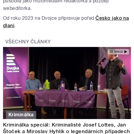
působila jako multimediální redaktorka a později
webeditorka.
Od roku 2023 na Dvojce připravuje pořad
Česko jako na
dlani
.
VŠECHNY ČLÁNKY
28 minut
Kriminálka
Kriminálka speciál: Kriminalisté Josef Lottes, Jan
Štoček a Miroslav Hyhlík o legendárních případech