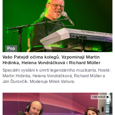
Pop
Vašo Patejdl očima kolegů. Vzpomínají Martin
Hrdinka, Helena Vondráčková i Richard Müller
Speciální vysílání k úmrtí legendárního muzikanta. Hosté:
Martin Hrdinka, Helena Vondráčková, Richard Müller a
Ján Ďurovčík. Moderuje Mirek Vaňura.
146 minut