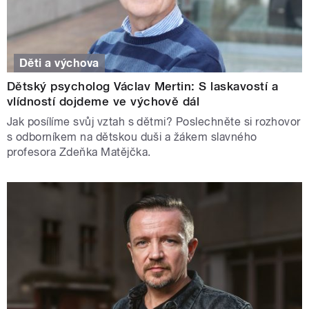
Děti a výchova
Dětský psycholog Václav Mertin: S laskavostí a
vlídností dojdeme ve výchově dál
Jak posílíme svůj vztah s dětmi? Poslechněte si rozhovor
s odborníkem na dětskou duši a žákem slavného
profesora Zdeňka Matějčka.