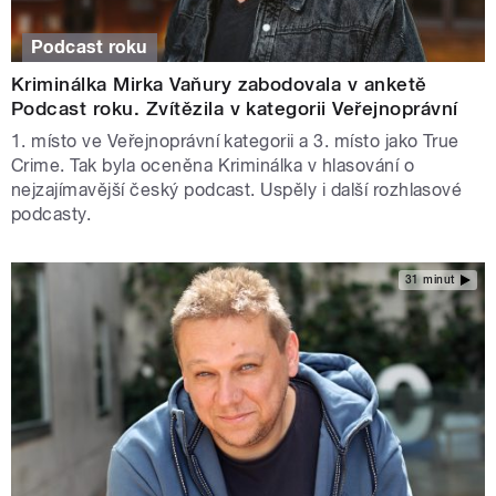
Podcast roku
Kriminálka Mirka Vaňury zabodovala v anketě
Podcast roku. Zvítězila v kategorii Veřejnoprávní
1. místo ve Veřejnoprávní kategorii a 3. místo jako True
Crime. Tak byla oceněna Kriminálka v hlasování o
nejzajímavější český podcast. Uspěly i další rozhlasové
podcasty.
31 minut