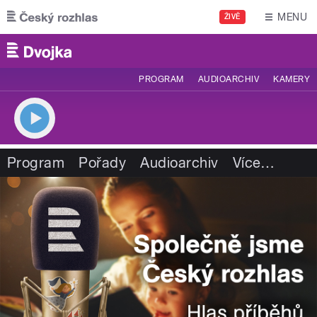
Přejít k hlavnímu obsahu
MENU
ŽIVĚ
PROGRAM
AUDIOARCHIV
KAMERY
Program
Pořady
Audioarchiv
Více
…