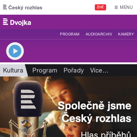
Přejít k hlavnímu obsahu
MENU
ŽIVĚ
PROGRAM
AUDIOARCHIV
KAMERY
Kultura
Program
Pořady
Více
…