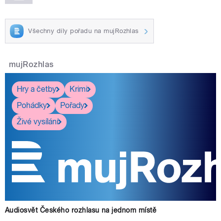
Všechny díly pořadu na mujRozhlas
mujRozhlas
Hry a četby
Krimi
Pohádky
Pořady
Živé vysílání
Audiosvět Českého rozhlasu na jednom místě