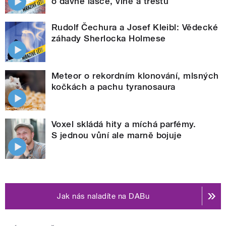
o dávné lásce, vině a trestu
Rudolf Čechura a Josef Kleibl: Vědecké
záhady Sherlocka Holmese
Meteor o rekordním klonování, mlsných
kočkách a pachu tyranosaura
Voxel skládá hity a míchá parfémy.
S jednou vůní ale marně bojuje
Jak nás naladíte na DABu