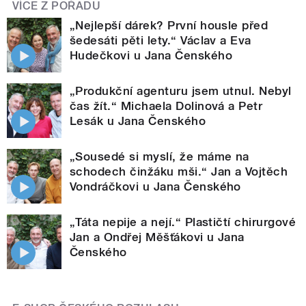
VÍCE Z POŘADU
„Nejlepší dárek? První housle před
šedesáti pěti lety.“ Václav a Eva
Hudečkovi u Jana Čenského
„Produkční agenturu jsem utnul. Nebyl
čas žít.“ Michaela Dolinová a Petr
Lesák u Jana Čenského
„Sousedé si myslí, že máme na
schodech činžáku mši.“ Jan a Vojtěch
Vondráčkovi u Jana Čenského
„Táta nepije a nejí.“ Plastičtí chirurgové
Jan a Ondřej Měšťákovi u Jana
Čenského