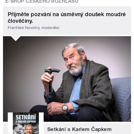
E-SHOP ČESKÉHO ROZHLASU
Přijměte pozvání na úsměvný doušek moudré
člověčiny.
František Novotný, moderátor
Setkání s Karlem Čapkem