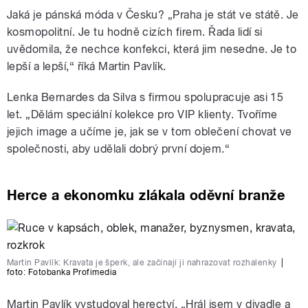
Jaká je pánská móda v Česku? „Praha je stát ve státě. Je
kosmopolitní. Je tu hodně cizích firem. Řada lidí si
uvědomila, že nechce konfekci, která jim nesedne. Je to
lepší a lepší,“ říká Martin Pavlík.
Lenka Bernardes da Silva s firmou spolupracuje asi 15
let. „Dělám speciální kolekce pro VIP klienty. Tvoříme
jejich image a učíme je, jak se v tom oblečení chovat ve
společnosti, aby udělali dobrý první dojem.“
Herce a ekonomku zlákala oděvní branže
Martin Pavlík: Kravata je šperk, ale začínají ji nahrazovat rozhalenky
|
foto:
Fotobanka Profimedia
Martin Pavlík vystudoval herectví. „Hrál jsem v divadle a