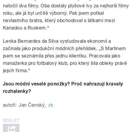
natočil dva filmy. Oba dostaly plyšové lvy za nejhorší filmy
roku, ale já byl určitě výborný. Pak jsem potkal
nevlastního bratra, který obchodoval s látkami mezi
Kanadou a Ruskem.“
Lenka Bernardes da Silva vystudovala ekonomii a
začínala jako produkční módních přehlídek. „S Martinem
jsem se seznámila přes jednu klientku. Pracovala jako
manažerka pro fotbalový klub, pro který šila obleky právě
jejich firma.“
Jsou módní veselé ponožky? Proč nahrazují kravaty
rozhalenky?
autoři:
Jan Čenský
,
zk