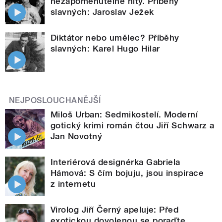
nezapomenutelné hity. Příběhy
slavných: Jaroslav Ježek
Diktátor nebo umělec? Příběhy
slavných: Karel Hugo Hilar
NEJPOSLOUCHANĚJŠÍ
Miloš Urban: Sedmikostelí. Moderní
gotický krimi román čtou Jiří Schwarz a
Jan Novotný
Interiérová designérka Gabriela
Hámová: S čím bojuju, jsou inspirace
z internetu
Virolog Jiří Černý apeluje: Před
exotickou dovolenou se poraďte