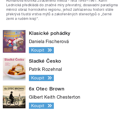
Románová kronika ztraceného města - léta 1945–1961. Karin
Lednická předkládá do značné míry převratný, dosavadní paradigma
měnící obraz hornického regionu, jehož zahlazenou historii stále
překrývá tlustá vrstva mýtů a zakořeněných stereotypů o „černé
zemi a rudém kraji“.
Klasické pohádky
Daniela Fischerová
Koupit
Sladké Česko
Patrik Rozehnal
Koupit
6x Otec Brown
Gilbert Keith Chesterton
Koupit