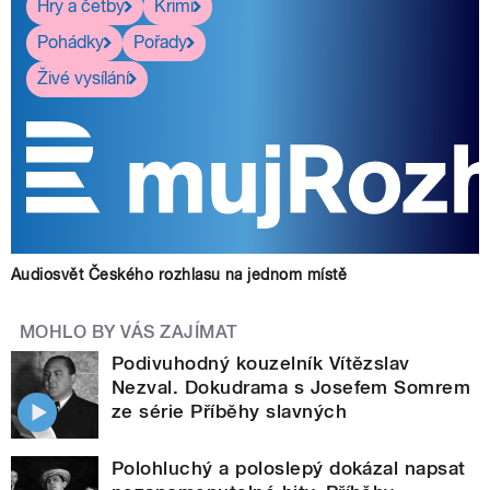
Hry a četby
Krimi
Pohádky
Pořady
Živé vysílání
Audiosvět Českého rozhlasu na jednom místě
MOHLO BY VÁS ZAJÍMAT
Podivuhodný kouzelník Vítězslav
Nezval. Dokudrama s Josefem Somrem
ze série Příběhy slavných
Polohluchý a poloslepý dokázal napsat