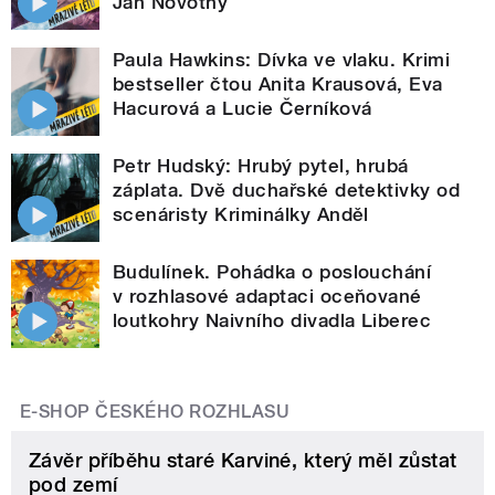
Jan Novotný
Paula Hawkins: Dívka ve vlaku. Krimi
bestseller čtou Anita Krausová, Eva
Hacurová a Lucie Černíková
Petr Hudský: Hrubý pytel, hrubá
záplata. Dvě duchařské detektivky od
scenáristy Kriminálky Anděl
Budulínek. Pohádka o poslouchání
v rozhlasové adaptaci oceňované
loutkohry Naivního divadla Liberec
E-SHOP ČESKÉHO ROZHLASU
Závěr příběhu staré Karviné, který měl zůstat
pod zemí