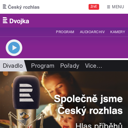
Přejít k hlavnímu obsahu
MENU
ŽIVĚ
PROGRAM
AUDIOARCHIV
KAMERY
Divadlo
Program
Pořady
Více
…