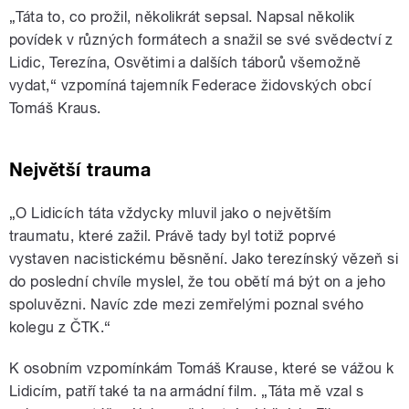
„
Táta to, co prožil, několikrát sepsal. Napsal několik
povídek v různých formátech a snažil se své svědectví z
Lidic, Terezína, Osvětimi a dalších táborů všemožně
vydat,
“
vzpomíná tajemník Federace židovských obcí
Tomáš Kraus.
Největší trauma
„
O Lidicích táta vždycky mluvil jako o největším
traumatu, které zažil. Právě tady byl totiž poprvé
vystaven nacistickému běsnění. Jako terezínský vězeň si
do poslední chvíle myslel, že tou obětí má být on a jeho
spoluvězni. Navíc zde mezi zemřelými poznal svého
kolegu z ČTK.
“
K osobním vzpomínkám Tomáš Krause, které se vážou k
Lidicím, patří také ta na armádní film.
„
Táta mě vzal s