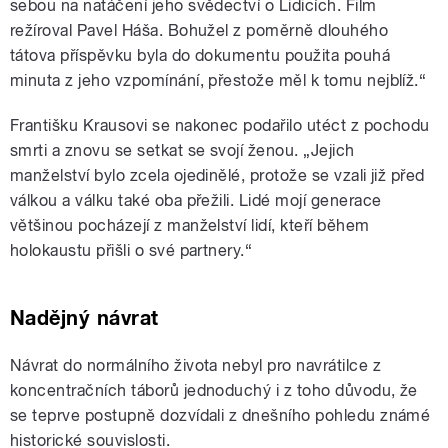
sebou na natáčení jeho svědectví o Lidicích. Film
režíroval Pavel Háša. Bohužel z poměrně dlouhého
tátova příspěvku byla do dokumentu použita pouhá
minuta z jeho vzpomínání, přestože měl k tomu nejblíž.
“
Františku Krausovi
se nakonec podařilo utéct z pochodu
smrti a znovu se setkat se svojí ženou.
„
Jejich
manželství bylo zcela ojedinělé, protože se vzali již před
válkou a válku také oba přežili. Lidé mojí generace
většinou pocházejí z manželství lidí, kteří během
holokaustu přišli o své partnery.
“
Nadějný návrat
Návrat do normálního života nebyl pro navrátilce z
koncentračních táborů jednoduchý i z toho důvodu, že
se teprve postupně dozvídali z dnešního pohledu známé
historické souvislosti.