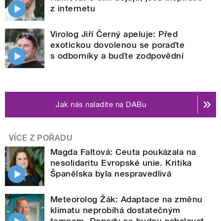
z internetu
Virolog Jiří Černý apeluje: Před
exotickou dovolenou se poraďte
s odborníky a buďte zodpovědní
Jak nás naladíte na DABu
VÍCE Z POŘADU
Magda Faltová: Ceuta poukázala na
nesolidaritu Evropské unie. Kritika
Španělska byla nespravedlivá
Meteorolog Žák: Adaptace na změnu
klimatu neprobíhá dostatečným
tempem. Dopady se budou nabalovat