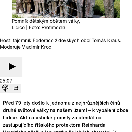
Pomník dětským obětem války,
Lidice | Foto: Profimedia
Host: tajemník Federace židovských obcí Tomáš Kraus.
Moderuje Vladimír Kroc
25:07
Před 79 lety došlo k jednomu z nejhrůznějších činů
druhé světové války na našem území – k vypálení obce
Lidice. Akt nacistické pomsty za atentát na
zastupujícího říšského protektora Reinharda