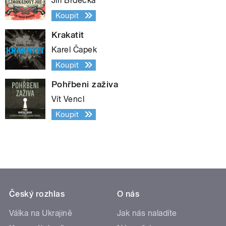
Jiří Brdečka
Koupit
Krakatit
Karel Čapek
Koupit
Pohřbeni zaživa
Vít Vencl
Koupit
Český rozhlas
O nás
Válka na Ukrajině
Jak nás naladíte