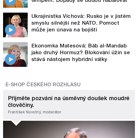
Ukrajinistka Víchová: Rusko je v jistém
smyslu silnější než NATO. Pomoct
může jen únava na bojišti
Ekonomka Matesová: Báb al-Mandab
jako druhý Hormuz? Blokování úžin se
stává nástojem hybridní války
E-SHOP ČESKÉHO ROZHLASU
Přijměte pozvání na úsměvný doušek moudré
člověčiny.
František Novotný, moderátor