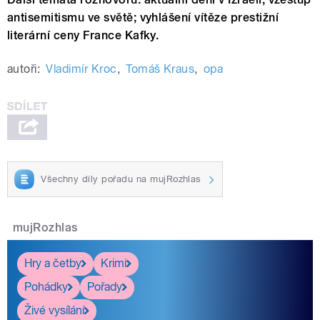
antisemitismu ve světě; vyhlášení vítěze prestižní
literární ceny France Kafky.
autoři:
Vladimír Kroc
,
Tomáš Kraus
,
opa
Všechny díly pořadu na mujRozhlas
mujRozhlas
Hry a četby
Krimi
Pohádky
Pořady
Živé vysílání