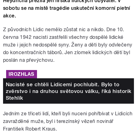
Heydricha přežila jen hrstka lidických obyvatel. V
sobotu se na místě tragédie uskuteční komorní pietní
akce.
Z původních Lidic nemělo zůstat nic a nikdo. Dne 10.
června 1942 nacisti zastřelili všechny dospělé lidické
muže i jejich nedospělé syny. Ženy a děti byly odvlečeny
do koncentračních táborů. Jen zlomek lidických dětí byl
poslán na převýchovu.
IROZHLAS
Nacisté se chtěli Lidicemi pochlubit. Bylo to
zvěrstvo i na druhou světovou válku, říká historik
Stehlík
Jedním ze třiceti lidí, kteří byli nuceni pohřbívat v Lidicích
zavražděné muže, byl i terezínský vězeň novinář
František Robert Kraus.