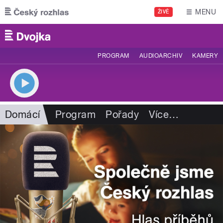
Přejít k hlavnímu obsahu
MENU
ŽIVĚ
PROGRAM
AUDIOARCHIV
KAMERY
Domácí
Program
Pořady
Více
…