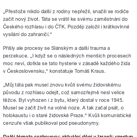
„
Přestože nikdo další z rodiny nepřežil, snažili se rodiče
začít nový život. Táta se vrátil ke svému zaměstnání do
Českého rozhlasu i do ČTK. Později založil i krátkovlnné
vysílání do zahraničí.
“
Přišly ale procesy se Slánským a další trauma a
perzekuce.
„
I když se o následných menších procesech
moc neví, dotkla se tato hysterie v zásadě každého žida
v Československu,
“ konstatuje Tomáš Kraus.
„
Můj táta pak musel znovu kvůli svému židovskému
původu z rozhlasu odejít, což samozřejmě nesl velice
těžce. Byl vyhozen i z bytu, který dostal v roce 1945.
Musel se začít živit na volné noze. A tak začal psát, o
holokaustu i o staré židovské Praze.
“
Kvůli komunistické
cenzuře však publikoval pod pseudonymy.
Další témata rozhovoru: aktuální dění v Izraeli; vzestup