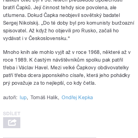
bratří Čapků. Její činnost tehdy sice povolena, ale
utlumena. Dokud Čapka neobjevil sovětský badatel
Sergej Nikolskij. „Do té doby byl pro komunisty buržoazní
spisovatel. Až když ho objevili pro Rusko, začali ho
vydávat i v Československu.“
Mnoho knih ale mohlo vyjít až v roce 1968, některé až v
roce 1989. K častým návštěvníkům spolku pak patřil
třeba i Václav Havel. Mezi velké Čapkovy obdivovatelky
patří třeba dcera japonského císaře, která jeho pohádky
prý považuje za to nejlepší, co kdy četla.
autoři:
lup
,
Tomáš Halík
,
Ondřej Kepka