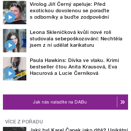
Virolog Jiří Černý apeluje: Před
exotickou dovolenou se poraďte
s odborníky a buďte zodpovědní
Leona Skleničková kvůli nové roli
studovala sebepoškozování: Nechtěla
jsem z ní udělat karikaturu
Paula Hawkins: Dívka ve vlaku. Krimi
bestseller čtou Anita Krausová, Eva
Hacurová a Lucie Černíková
Jak nás naladíte na DABu
VÍCE Z POŘADU
Jaký byl Karel Čapek jako dítě? Unikátní