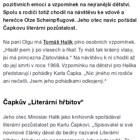
pozitivních emocí a vzpomínek na nejranější dětství.
Spolu s rodiči totiž chodil na návštěvu ke vdově a
herečce Olze Scheinpflugové. Jeho otec navíc pořádal
Čapkovu literární pozůstalost.
Na paní Olgu má
Tomáš Halík
plno osobních vzpomínek.
„Hladil jsem ji po vlasech a říkal: Ty máš tak krásný vlasy,
jsi má princezna Zlatovláska.“ Na návštěvu k ní chodili až
do její smrti v roce 1968. Vzpomínku na dětství pro Halíka
představují i pohádky Karla Čapka. „Nic jiného mi rodiče
ani nečetli. Jsem jeho pohádkami odkojený.“
Čapkův „Literární hřbitov“
Jeho otec Miroslav Halík jako knihovník spořádával
literární pozůstalost po Karlu Čapkovi. „Spisovatel si své
novinové články dával do bedny nazvané Literární