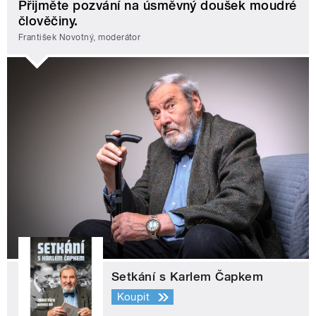
Přijměte pozvání na úsměvný doušek moudré
člověčiny.
František Novotný, moderátor
Setkání s Karlem Čapkem
Koupit