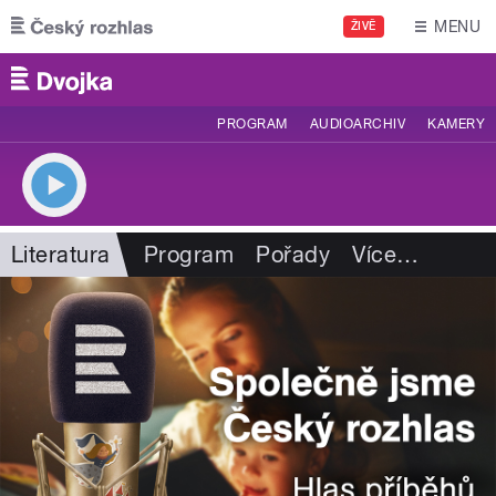
Přejít k hlavnímu obsahu
MENU
ŽIVĚ
PROGRAM
AUDIOARCHIV
KAMERY
Literatura
Program
Pořady
Více
…