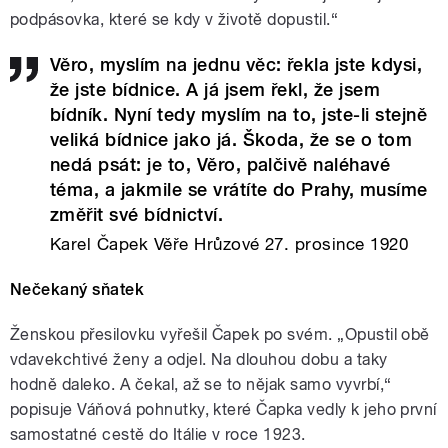
podpásovka, které se kdy v životě dopustil.“
Věro, myslím na jednu věc: řekla jste kdysi,
že jste bídnice. A já jsem řekl, že jsem
bídník. Nyní tedy myslím na to, jste-li stejně
veliká bídnice jako já. Škoda, že se o tom
nedá psát: je to, Věro, palčivě naléhavé
téma, a jakmile se vrátíte do Prahy, musíme
změřit své bídnictví.
Karel Čapek Věře Hrůzové 27. prosince 1920
Nečekaný sňatek
Ženskou přesilovku vyřešil Čapek po svém. „Opustil obě
vdavekchtivé ženy a odjel. Na dlouhou dobu a taky
hodně daleko. A čekal, až se to nějak samo vyvrbí,“
popisuje Váňová pohnutky, které Čapka vedly k jeho první
samostatné cestě do Itálie v roce 1923.