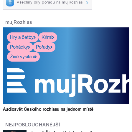
Všechny díly pořadu na mujRozhlas
mujRozhlas
Hry a četby
Krimi
Pohádky
Pořady
Živé vysílání
Audiosvět Českého rozhlasu na jednom místě
NEJPOSLOUCHANĚJŠÍ