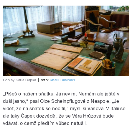
Dopisy Karla Čapka
|
foto:
Khalil Baalbaki
„Píšeš o našem sňatku. Já nevím. Nemám ale ještě v
duši jasno,“ psal Olze Scheinpflugové z Neapole. „Je
vidět, že na sňatek se necítil,“ myslí si Váňová. V Itálii se
ale taky Čapek dozvěděl, že se Věra Hrůzová bude
vdávat, o čemž předtím vůbec netušil.