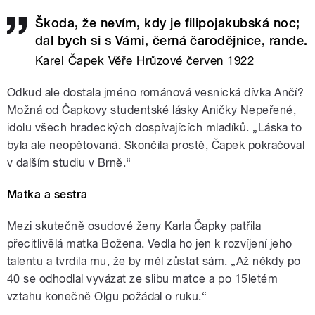
Škoda, že nevím, kdy je filipojakubská noc;
dal bych si s Vámi, černá čarodějnice, rande.
Karel Čapek Věře Hrůzové červen 1922
Odkud ale dostala jméno románová vesnická dívka Ančí?
Možná od Čapkovy studentské lásky Aničky Nepeřené,
idolu všech hradeckých dospívajících mladíků. „Láska to
byla ale neopětovaná. Skončila prostě, Čapek pokračoval
v dalším studiu v Brně.“
Matka a sestra
Mezi skutečně osudové ženy Karla Čapky patřila
přecitlivělá matka Božena. Vedla ho jen k rozvíjení jeho
talentu a tvrdila mu, že by měl zůstat sám. „Až někdy po
40 se odhodlal vyvázat ze slibu matce a po 15letém
vztahu konečně Olgu požádal o ruku.“