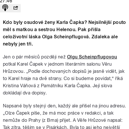
27:46
Kdo byly osudové ženy Karla Čapka? Nejsilnější pouto
měl s matkou a sestrou Helenou. Pak přišla
celoživotní láska Olga Scheinpflugová. Zdaleka ale
nebyly jen tři.
Jen o pár měsíců později než
Olgu Scheinpflugovou
potkal Karel Čapek v jednom literárním salonu Věru
Hrůzovou. „Podle dochovaných dopisů je jasně vidět, jak
to Karel hraje na dvě strany. Co si budeme povídat,“ říká
Kristina Váňová z Památníku Karla Čapka. Její slova
dokládají dva dopisy.
Napsané byly stejný den, každý ale přišel na jinou adresu.
„Olze Čapek píše, že má moc práce v redakci, a tak
nemůže do Prahy (z Brna) přijet. A Věře Hrůzové napsal:
Tak zítra, těším se v Pisárkách. Byla to asi jeho největší