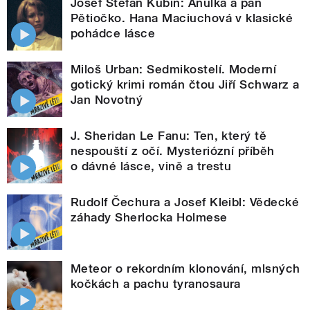
Josef Štefan Kubín: Anulka a pan
Pětiočko. Hana Maciuchová v klasické
pohádce lásce
Miloš Urban: Sedmikostelí. Moderní
gotický krimi román čtou Jiří Schwarz a
Jan Novotný
J. Sheridan Le Fanu: Ten, který tě
nespouští z očí. Mysteriózní příběh
o dávné lásce, vině a trestu
Rudolf Čechura a Josef Kleibl: Vědecké
záhady Sherlocka Holmese
Meteor o rekordním klonování, mlsných
kočkách a pachu tyranosaura