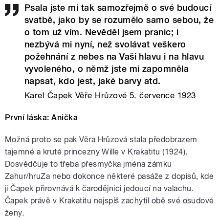
Psala jste mi tak samozřejmě o své budoucí
svatbě, jako by se rozumělo samo sebou, že
o tom už vím. Nevěděl jsem pranic; i
nezbývá mi nyní, než svolávat veškero
požehnání z nebes na Vaši hlavu i na hlavu
vyvoleného, o němž jste mi zapomněla
napsat, kdo jest, jaké barvy atd.
Karel Čapek Věře Hrůzové 5. července 1923
První láska: Anička
Možná proto se pak Věra Hrůzová stala předobrazem
tajemné a kruté princezny Wille v Krakatitu (1924).
Dosvědčuje to třeba přesmyčka jména zámku
Zahur/hruZa nebo dokonce některé pasáže z dopisů, kde
ji Čapek přirovnává k čarodějnici jedoucí na valachu.
Čapek právě v Krakatitu nejspíš zachytil obě své osudové
ženy.