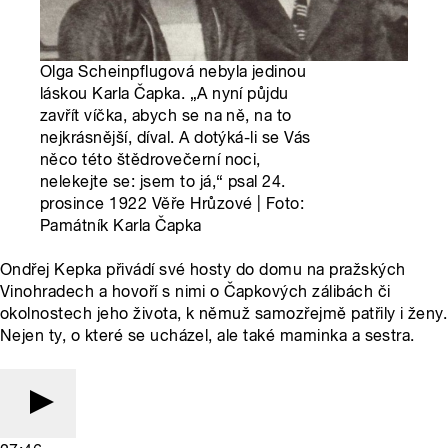
Olga Scheinpflugová nebyla jedinou
láskou Karla Čapka. „A nyní půjdu
zavřít víčka, abych se na ně, na to
nejkrásnější, díval. A dotýká-li se Vás
něco této štědrovečerní noci,
nelekejte se: jsem to já,“ psal 24.
prosince 1922 Věře Hrůzové | Foto:
Památník Karla Čapka
Ondřej Kepka přivádí své hosty do domu na pražských
Vinohradech a hovoří s nimi o Čapkových zálibách či
okolnostech jeho života, k němuž samozřejmě patřily i ženy.
Nejen ty, o které se ucházel, ale také maminka a sestra.