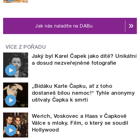
Jak nás naladíte na DABu
VÍCE Z POŘADU
Jaký byl Karel Čapek jako dítě? Unikátní
a dosud nezveřejněné fotografie
„Bídáku Karle Čapku, ať z toho
dostaneš bílou nemoc!“ Tyhle anonymy
uštvaly Čapka k smrti
Werich, Voskovec a Haas v Čapkově
Válce s mloky. Film, o který se soudil
Hollywood