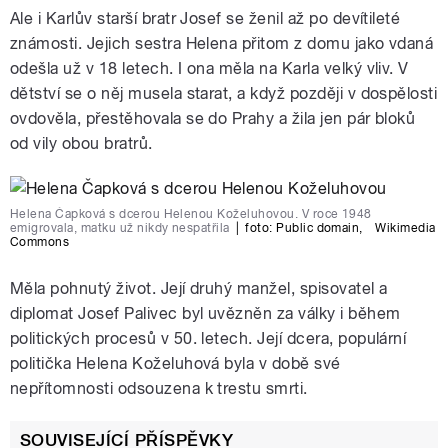
Ale i Karlův starší bratr Josef se ženil až po devítileté
známosti. Jejich sestra Helena přitom z domu jako vdaná
odešla už v 18 letech. I ona měla na Karla velký vliv. V
dětství se o něj musela starat, a když později v dospělosti
ovdověla, přestěhovala se do Prahy a žila jen pár bloků
od vily obou bratrů.
Helena Čapková s dcerou Helenou Koželuhovou. V roce 1948
emigrovala, matku už nikdy nespatřila
|
foto:
Public domain
,
Wikimedia
Commons
Měla pohnutý život. Její druhý manžel, spisovatel a
diplomat Josef Palivec byl uvězněn za války i během
politických procesů v 50. letech. Její dcera, populární
politička Helena Koželuhová byla v době své
nepřítomnosti odsouzena k trestu smrti.
SOUVISEJÍCÍ PŘÍSPĚVKY