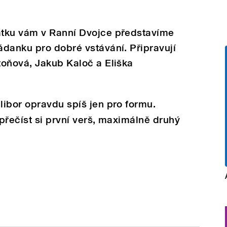
átku vám v Ranní Dvojce představíme
danku pro dobré vstávání. Připravují
toňová, Jakub Kaloč a Eliška
ibor opravdu spíš jen pro formu.
přečíst si první verš, maximálně druhý