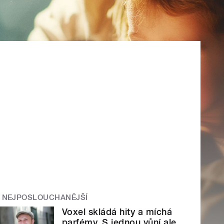
NEJPOSLOUCHANĚJŠÍ
Voxel skládá hity a míchá
parfémy. S jednou vůní ale