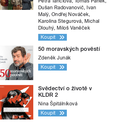
Petra Tanclová, Tomáš Pánek,
Dušan Radovanovič, Ivan
Malý, Ondřej Nováček,
Karolína Stegurová, Michal
Dlouhý, Miloš Vaněček
Koupit
50 moravských pověstí
Zdeněk Junák
Koupit
Svědectví o životě v
KLDR 2
Nina Špitálníková
Koupit