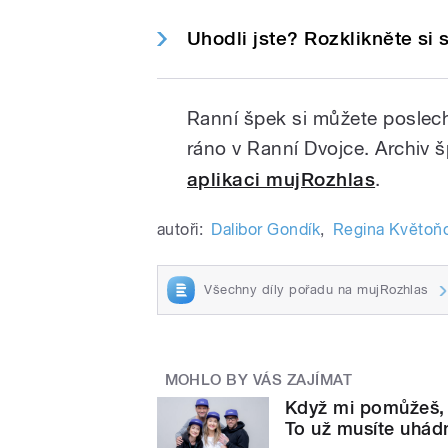
Uhodli jste? Rozklikněte si
Ranní špek si můžete poslec
ráno v Ranní Dvojce. Archiv 
aplikaci mujRozhlas
.
autoři:
Dalibor Gondík
,
Regina Květoň
Všechny díly pořadu na mujRozhlas
MOHLO BY VÁS ZAJÍMAT
Když mi pomůžeš, t
To už musíte uhád