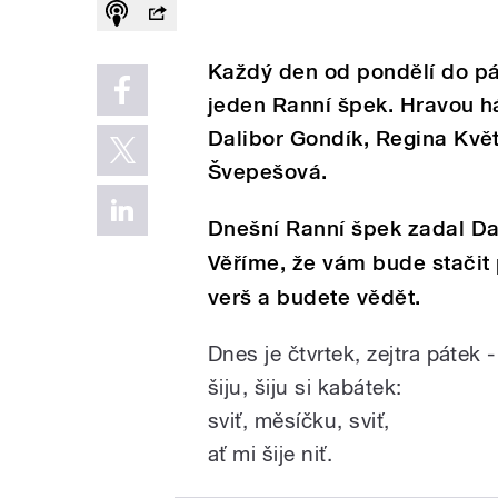
Každý den od pondělí do p
jeden Ranní špek. Hravou há
Dalibor Gondík, Regina Kvě
Švepešová.
Dnešní Ranní špek zadal Dal
Věříme, že vám bude stačit 
verš a budete vědět.
Dnes je čtvrtek, zejtra pátek -
šiju, šiju si kabátek:
sviť, měsíčku, sviť,
ať mi šije niť.