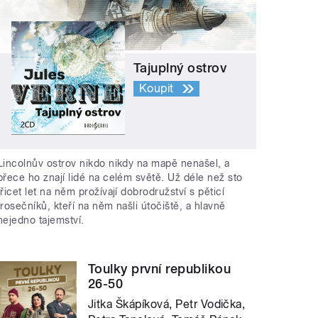
Tajuplný ostrov
Koupit
Lincolnův ostrov nikdo nikdy na mapě nenašel, a
přece ho znají lidé na celém světě. Už déle než sto
třicet let na něm prožívají dobrodružství s pěticí
trosečníků, kteří na něm našli útočiště, a hlavně
nejedno tajemství.
Toulky první republikou
26-50
Jitka Škápíková, Petr Vodička,