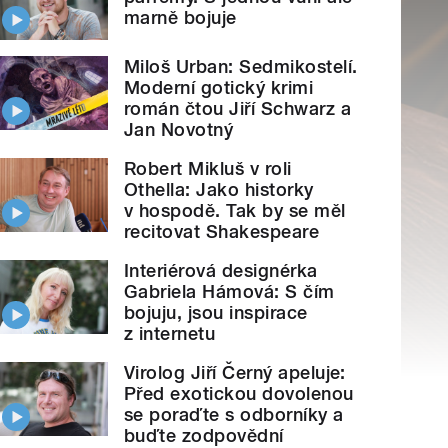
marně bojuje
Miloš Urban: Sedmikostelí.
Moderní gotický krimi
román čtou Jiří Schwarz a
Jan Novotný
Robert Mikluš v roli
Othella: Jako historky
v hospodě. Tak by se měl
recitovat Shakespeare
Interiérová designérka
Gabriela Hámová: S čím
bojuju, jsou inspirace
z internetu
Virolog Jiří Černý apeluje:
Před exotickou dovolenou
se poraďte s odborníky a
buďte zodpovědní