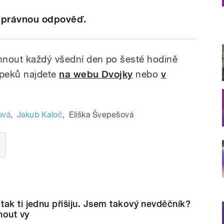
 správnou odpověď.
hnout každý všední den po šesté hodině
špeků najdete
na webu Dvojky
nebo
v
ová
,
Jakub Kaloč
,
Eliška Švepešová
ak ti jednu přišiju. Jsem takový nevděčník?
nout vy