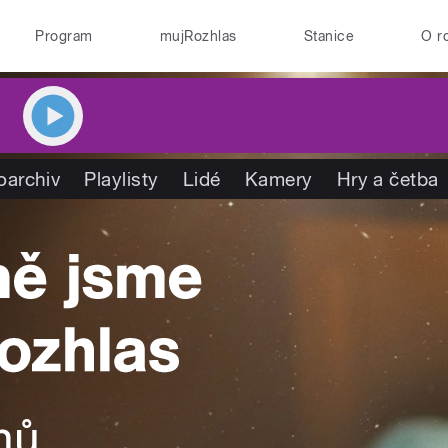
Program
mujRozhlas
Stanice
O r
oarchiv
Playlisty
Lidé
Kamery
Hry a četba