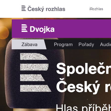
Přejít k hlavnímu obsahu
iRozhlas
Zábava
Program
Pořady
Audi