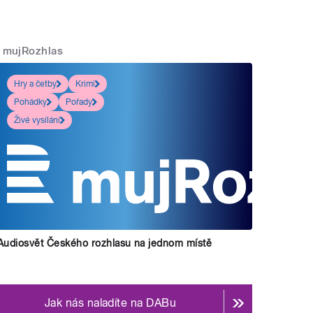
mujRozhlas
Hry a četby
Krimi
Pohádky
Pořady
Živé vysílání
Audiosvět Českého rozhlasu na jednom místě
Jak nás naladíte na DABu