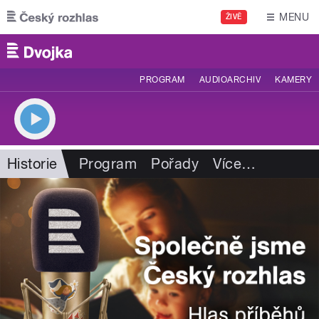
Přejít k hlavnímu obsahu
MENU
ŽIVĚ
PROGRAM
AUDIOARCHIV
KAMERY
Historie
Program
Pořady
Více
…