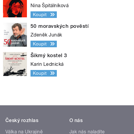
Nina Špitálníková
Koupit
50 moravských pověstí
Zdeněk Junák
Koupit
Šikmý kostel 3
Karin Lednická
Koupit
Český rozhlas
O nás
Válka na Ukrajině
Jak nás naladíte