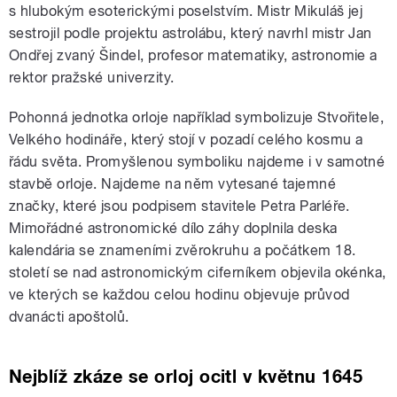
s hlubokým esoterickými poselstvím. Mistr Mikuláš jej
sestrojil podle projektu astrolábu, který navrhl mistr Jan
Ondřej zvaný Šindel, profesor matematiky, astronomie a
rektor pražské univerzity.
Pohonná jednotka orloje například symbolizuje Stvořitele,
Velkého hodináře, který stojí v pozadí celého kosmu a
řádu světa. Promyšlenou symboliku najdeme i v samotné
stavbě orloje. Najdeme na něm vytesané tajemné
značky, které jsou podpisem stavitele Petra Parléře.
Mimořádné astronomické dílo záhy doplnila deska
kalendária se znameními zvěrokruhu a počátkem 18.
století se nad astronomickým ciferníkem objevila okénka,
ve kterých se každou celou hodinu objevuje průvod
dvanácti apoštolů.
Nejblíž zkáze se orloj ocitl v květnu 1645