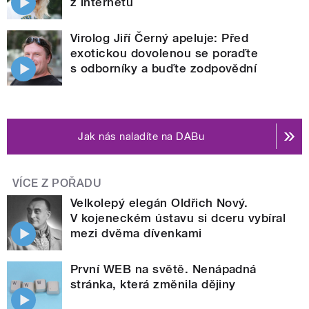
z internetu
Virolog Jiří Černý apeluje: Před
exotickou dovolenou se poraďte
s odborníky a buďte zodpovědní
Jak nás naladíte na DABu
VÍCE Z POŘADU
Velkolepý elegán Oldřich Nový.
V kojeneckém ústavu si dceru vybíral
mezi dvěma dívenkami
První WEB na světě. Nenápadná
stránka, která změnila dějiny