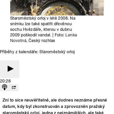
Staroměstský orloj v létě 2008. Na
snímku lze také spatřit dřevěnou
sochu Hvězdáře, kterou v dubnu
2009 poškodil vandal. | Foto:
Lenka
Novotná
, Český rozhlas
Příběhy z kalendáře: Staroměstský orloj
20:28
Zní to sice neuvěřitelně, ale dodnes neznáme přesné
datum, kdy byl zkonstruován a zprovozněn pražský
staroměstský orloj, jedna z nejznámějších, ale také