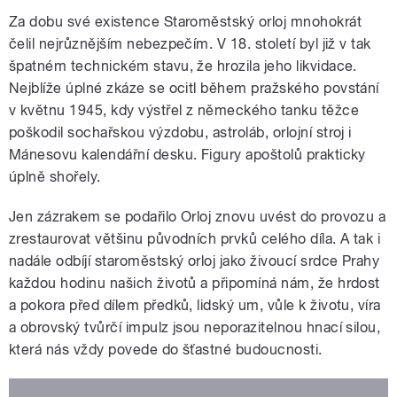
Za dobu své existence Staroměstský orloj mnohokrát
čelil nejrůznějším nebezpečím. V 18. století byl již v tak
špatném technickém stavu, že hrozila jeho likvidace.
Nejblíže úplné zkáze se ocitl během pražského povstání
v květnu 1945, kdy výstřel z německého tanku těžce
poškodil sochařskou výzdobu, astroláb, orlojní stroj i
Mánesovu kalendářní desku. Figury apoštolů prakticky
úplně shořely.
Jen zázrakem se podařilo Orloj znovu uvést do provozu a
zrestaurovat většinu původních prvků celého díla. A tak i
nadále odbíjí staroměstský orloj jako živoucí srdce Prahy
každou hodinu našich životů a připomíná nám, že hrdost
a pokora před dílem předků, lidský um, vůle k životu, víra
a obrovský tvůrčí impulz jsou neporazitelnou hnací silou,
která nás vždy povede do šťastné budoucnosti.