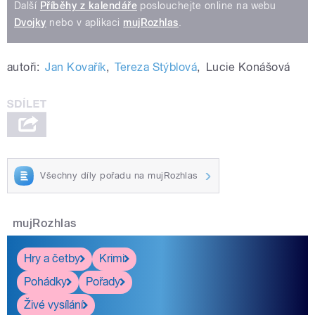
Další
Příběhy z kalendáře
poslouchejte online na webu
Dvojky
nebo v aplikaci
mujRozhlas
.
autoři:
Jan Kovařík
,
Tereza Stýblová
,
Lucie Konášová
Všechny díly pořadu na mujRozhlas
mujRozhlas
Hry a četby
Krimi
Pohádky
Pořady
Živé vysílání