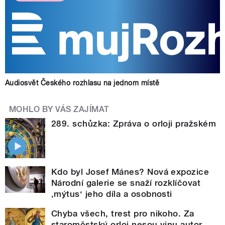
Audiosvět Českého rozhlasu na jednom místě
MOHLO BY VÁS ZAJÍMAT
289. schůzka: Zpráva o orloji pražském
Kdo byl Josef Mánes? Nová expozice
Národní galerie se snaží rozklíčovat
‚mýtus‘ jeho díla a osobnosti
Chyba všech, trest pro nikoho. Za
staroměstský orloj nesou vinu autor,