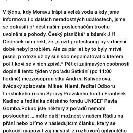
V týdnu, kdy Moravu trápila velká voda a kdy jsme
informovali o dalších neradostných událostech, jsme
se pokusili přinést našim posluchačům trochu
uvolnění a pohody. Český písničkář a básník Jiří
Dědeček nám řekl, že „složit protestsong by v dnešní
době nebyl problém. Ale za pár let by to byly mrtvé
písně, protože už by si nikdo nepamatoval o kterém
politikovi se v nich zpívá.“ Pětici zajímavých osobností
doplnili tento týden v pořadu Setkání (po 11:00
hodině) mezzosopranistka Andrea Kalivodová,
švédský spisovatel Mikael Niemi, ředitel Odboru
turistického ruchu Správy Pražského hradu František
Kadlec a ředitelka dětského fondu UNICEF Pavla
Gomba.Pokud jste některý z pořadů nemohli
poslouchat ... máte další možnost v našem Rádiu na
přání nebo přímo v následujícím článku, který se
pokouší mapovat zajímavosti z rozhovorů uplynulého