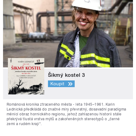
Šikmý kostel 3
Koupit
Románová kronika ztraceného města - léta 1945–1961. Karin
Lednická předkládá do značné míry převratný, dosavadní paradigma
měnící obraz hornického regionu, jehož zahlazenou historii stále
překrývá tlustá vrstva mýtů a zakořeněných stereotypů o „černé
zemi a rudém kraji“.