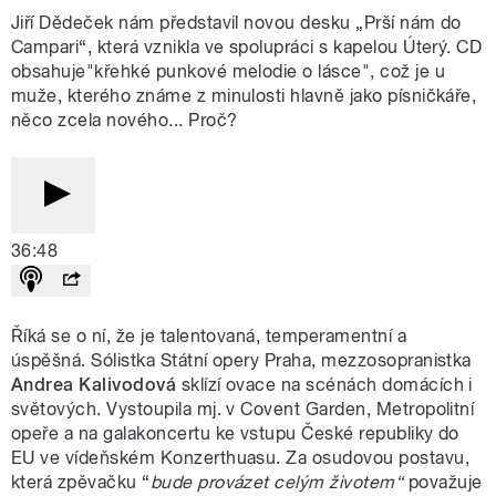
Jiří Dědeček nám představil novou desku „Prší nám do
Campari“, která vznikla ve spolupráci s kapelou Úterý. CD
obsahuje"křehké punkové melodie o lásce", což je u
muže, kterého známe z minulosti hlavně jako písničkáře,
něco zcela nového... Proč?
36:48
Říká se o ní, že je talentovaná, temperamentní a
úspěšná. Sólistka Státní opery Praha, mezzosopranistka
Andrea Kalivodová
sklízí ovace na scénách domácích i
světových. Vystoupila mj. v Covent Garden, Metropolitní
opeře a na galakoncertu ke vstupu České republiky do
EU ve vídeňském Konzerthuasu. Za osudovou postavu,
která zpěvačku “
bude provázet celým životem“
považuje