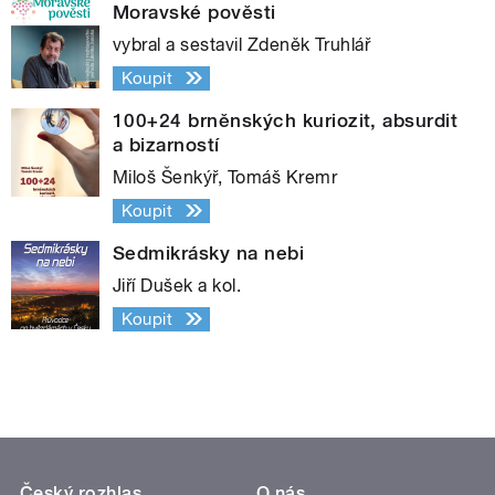
Moravské pověsti
vybral a sestavil Zdeněk Truhlář
Koupit
100+24 brněnských kuriozit, absurdit
a bizarností
Miloš Šenkýř, Tomáš Kremr
Koupit
Sedmikrásky na nebi
Jiří Dušek a kol.
Koupit
Český rozhlas
O nás