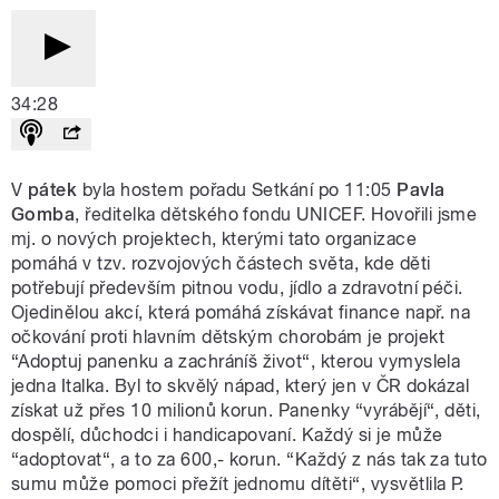
34:28
V
pátek
byla hostem pořadu Setkání po 11:05
Pavla
Gomba
, ředitelka dětského fondu UNICEF. Hovořili jsme
mj. o nových projektech, kterými tato organizace
pomáhá v tzv. rozvojových částech světa, kde děti
potřebují především pitnou vodu, jídlo a zdravotní péči.
Ojedinělou akcí, která pomáhá získávat finance např. na
očkování proti hlavním dětským chorobám je projekt
“Adoptuj panenku a zachráníš život“, kterou vymyslela
jedna Italka. Byl to skvělý nápad, který jen v ČR dokázal
získat už přes 10 milionů korun. Panenky “vyrábějí“, děti,
dospělí, důchodci i handicapovaní. Každý si je může
“adoptovat“, a to za 600,- korun. “Každý z nás tak za tuto
sumu může pomoci přežít jednomu dítěti“, vysvětlila P.