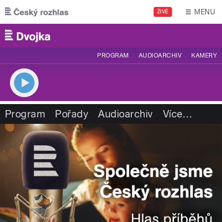
Přejít k hlavnímu obsahu
MENU
ŽIVĚ
PROGRAM
AUDIOARCHIV
KAMERY
Program
Pořady
Audioarchiv
Více
…