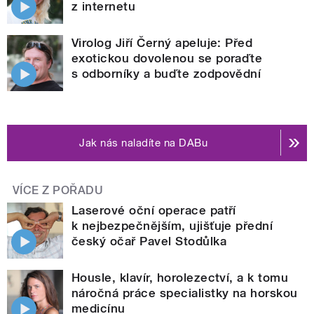
z internetu
Virolog Jiří Černý apeluje: Před
exotickou dovolenou se poraďte
s odborníky a buďte zodpovědní
Jak nás naladíte na DABu
VÍCE Z POŘADU
Laserové oční operace patří
k nejbezpečnějším, ujišťuje přední
český očař Pavel Stodůlka
Housle, klavír, horolezectví, a k tomu
náročná práce specialistky na horskou
medicínu