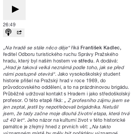
26:49
„Na hradě se stále něco děje“
říká
František Kadlec
,
ředitel Odboru turistického ruchu Správy Pražského
hradu, který byl naším hostem ve
středu
. A dodává:
„Hrad je taková velká neznámá podle toho, jak se před
námi postupně otevírá“.
Jako vysokoškolský student
historie přišel na Pražský hrad v roce 1969, do
průvodcovského oddělení, a to na prázdninovou brigádu.
Průběžně udržoval kontakt s Hradem i jako středoškolský
profesor. O této etapě říká:
„ Z profesního zájmu jsem se
jen zeptal, jestli by nepotřebovali brigádníka. Netušil
jsem, že tady začne moje dlouhá životní etapa, která trvá
už 40 let“.
Jeho názor na kulturní život v této historické
památce je zřejmý hned z prvních vět:
„Na takto
významném místě by měly být pořádány významné