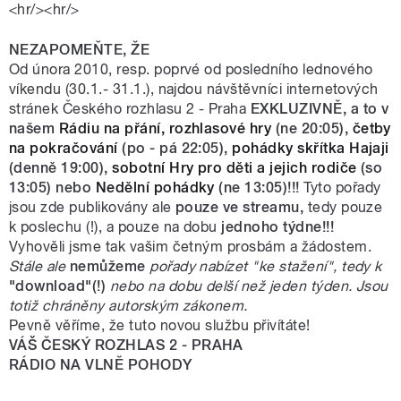
<hr/><hr/>
NEZAPOMEŇTE, ŽE
Od února 2010, resp. poprvé od posledního lednového
víkendu (30.1.- 31.1.), najdou návštěvníci internetových
stránek Českého rozhlasu 2 - Praha
EXKLUZIVNĚ, a to v
našem
Rádiu na přání,
rozhlasové hry
(ne 20:05),
četby
na pokračování
(po - pá 22:05),
pohádky skřítka Hajaji
(denně 19:00),
sobotní Hry pro děti a jejich rodiče
(so
13:05) nebo
Nedělní pohádky
(ne 13:05)!!!
Tyto pořady
jsou zde publikovány ale
pouze ve streamu,
tedy pouze
k poslechu (!), a pouze na dobu
jednoho týdne!!!
Vyhověli jsme tak vašim četným prosbám a žádostem.
Stále ale
nemůžeme
pořady nabízet "ke stažení", tedy k
"download"(!)
nebo na dobu delší než jeden týden. Jsou
totiž chráněny autorským zákonem.
Pevně věříme, že tuto novou službu přivítáte!
VÁŠ ČESKÝ ROZHLAS 2 - PRAHA
RÁDIO NA VLNĚ POHODY