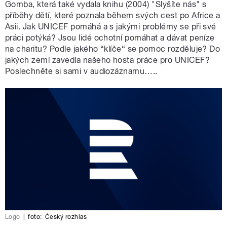
Gomba, která také vydala knihu (2004) "Slyšíte nás" s
příběhy dětí, které poznala během svých cest po Africe a
Asii. Jak UNICEF pomáhá a s jakými problémy se při své
práci potýká? Jsou lidé ochotní pomáhat a dávat peníze
na charitu? Podle jakého “klíče“ se pomoc rozděluje? Do
jakých zemí zavedla našeho hosta práce pro UNICEF?
Poslechněte si sami v audiozáznamu…..
Logo
|
foto:
Český rozhlas