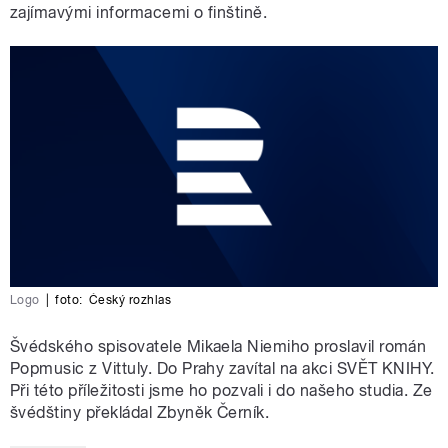
zajímavými informacemi o finštině.
Logo
|
foto:
Český rozhlas
Švédského spisovatele Mikaela Niemiho proslavil román
Popmusic z Vittuly. Do Prahy zavítal na akci SVĚT KNIHY.
Při této příležitosti jsme ho pozvali i do našeho studia. Ze
švédštiny překládal Zbyněk Černík.