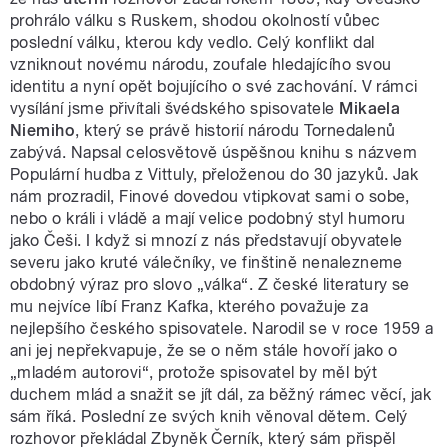
prohrálo válku s Ruskem, shodou okolností vůbec
poslední válku, kterou kdy vedlo. Celý konflikt dal
vzniknout novému národu, zoufale hledajícího svou
identitu a nyní opět bojujícího o své zachování. V rámci
vysílání jsme přivítali švédského spisovatele
Mikaela
Niemiho
, který se právě historií národu Tornedalenů
zabývá. Napsal celosvětově úspěšnou knihu s názvem
Populární hudba z Vittuly, přeloženou do 30 jazyků. Jak
nám prozradil, Finové dovedou vtipkovat sami o sobe,
nebo o králi i vládě a mají velice podobný styl humoru
jako Češi. I když si mnozí z nás představují obyvatele
severu jako kruté válečníky, ve finštině nenalezneme
obdobný výraz pro slovo „válka“. Z české literatury se
mu nejvíce líbí Franz Kafka, kterého považuje za
nejlepšího českého spisovatele. Narodil se v roce 1959 a
ani jej nepřekvapuje, že se o něm stále hovoří jako o
„mladém autorovi“, protože spisovatel by měl být
duchem mlád a snažit se jít dál, za běžný rámec věcí, jak
sám říká. Poslední ze svých knih věnoval dětem. Celý
rozhovor překládal Zbyněk Černík, který sám přispěl