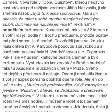
Carmen. Nová role v “Donu Quijotovi“, kterou nedávno
nastudovala pod režijním vedením Jiřího Nekvasila, jí ale
změnila názor.
„Byla to krásná spolupráce, která mi
ukázala, že mám v sobě mnoho různých pěveckých
poloh. Dulcinea mě naučila jemnosti“,
řekla nám v
pondělním
rozhovoru. Koneckonců, mluvit v 32 letech o
životní roli je, podle ní, trochu předčasné, protože postav
má před sebou jistě hodně. Dozvěděli jsme se, že jako
malá chtěla být A. Kalivodová popovou zpěvačkou a s
nadšením poslouchala H. Vondráčkovou a H. Zagorovou.
Pak si ale v hudební knihovně pustila Carmen a bylo
rozhodnuto. Vystudovala konzervatoř v Brně a hudební
fakultu Akademie múzických umění v Praze. Svého
tehdejšího předsevzetí nelituje. Opera jí obohatila život a
život jí naopak pomáhá obohatit operní role. Ale jen do
určité míry.
„Musím být profesionálka. Když vstoupím na
jeviště v “Rusalce“, stávám se Ježibabou a přestávám
být Kalivodovou“.
V této roli, kterou má velmi ráda i když
líčení trvá přes hodinu, jí můžeme vidět letos během
turné po českých hradech a zámcích. Jak dodala, čeká jí