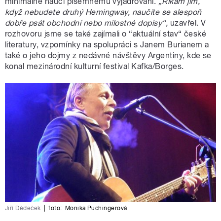
minimálně naučí písemnému vyjadřování.
„Říkám jim,
když nebudete druhý Hemingway, naučíte se alespoň
dobře psát obchodní nebo milostné dopisy“,
uzavřel. V
rozhovoru jsme se také zajímali o “aktuální stav“ české
literatury, vzpomínky na spolupráci s Janem Burianem a
také o jeho dojmy z nedávné návštěvy Argentiny, kde se
konal mezinárodní kulturní festival Kafka/Borges.
Jiří Dědeček
|
foto:
Monika Puchingerová