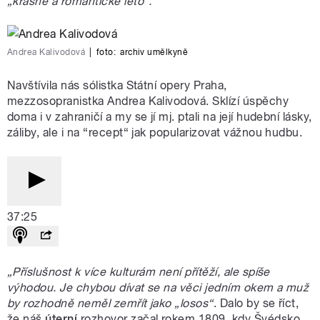
„krásné a romantické léto“.
Andrea Kalivodová
|
foto:
archiv umělkyně
Navštívila nás sólistka Státní opery Praha,
mezzosopranistka Andrea Kalivodová. Sklízí úspěchy
doma i v zahraničí a my se jí mj. ptali na její hudební lásky,
záliby, ale i na “recept“ jak popularizovat vážnou hudbu.
37:25
„Příslušnost k více kulturám není přítěží, ale spíše
výhodou. Je chybou dívat se na věci jedním okem a muž
by rozhodně neměl zemřít jako „losos“
. Dalo by se říct,
že náš
úterní
rozhovor začal rokem 1809, kdy Švédsko