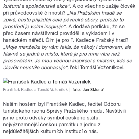
kulturní a společenské akce“.
A co všechno zažije člověk
při průvodcovské činnosti?
„Na Pražském hradě se
zpívá, často přijíždějí celé pěvecké sbory, protože to
prostředí je velmi inspiruje“.
A dodává perličku, že se
před časem návštěvníci prováděli s výkladem i v
hanáckém nářečí. Čím je pro F. Kadlece Pražský hrad?
„Moje manželka by vám řekla, že někdy i domovem, ale
hlavně se jedná o místo, které je pro mne více než
pracovištěm. Je mou věčnou inspirací a místem, kde se
člověk neustále obohacuje“,
řekl Tomáši Voženílkovi.
František Kadlec a Tomáš Voženílek
|
foto:
Jan Sklenář
Naším hostem byl František Kadlec, ředitel Odboru
turistického ruchu Správy Pražského hradu. Navštívili
jsme proto odvěký symbol českého státu,
nejvýznamnější českou památku a jednu z
nejdůležitějších kulturních institucí o nás.