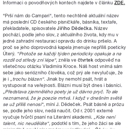
Informaci o povodňových kontech najdete v článku
ZDE.
“Prší nám do Campari“, tento nechtěně aktuální název
má poslední CD českého písničkáře, básníka, textaře,
překladatele, spisovatele
Jiřího Dědečka.
Název
pochází, podle jeho slov, z aktuálního života, kdy mu v
jedné zahradní restauraci opravdu do drinku pršelo. A
proč se jeho doprovodná kapela jmenuje nepříliš poeticky
Úterý.
“Protože se každý týden periodicky opakuje a na
rozdíl od středy zní lépe“
, zněla ve
čtvrtek
odpověď na
všetečnou otázku Vladimíra Kroce. Náš host vnímá sám
sebe jako seriózního člověka, což prý ale nevylučuje, že
je i
„trochu blázen“
. Jinak by nemohl psát, hrát a
vystupovat na veřejnosti. Blázni musí být dnes i básníci.
„Představa zjemnělého poety je už dávno pryč. To ale
neznamená, že je poezie mrtvá. I když v dnešním světě
se už příliš nenosí“,
míní J. Dědeček. Psát básně a prózu
se, podle jeho slov, nedá naučit. Od r. 2001 externě
vyučuje tvůrčí psaní na Literární akademii.
„Kde není
talent, nic neuděláte“,
podotkl s tím, že jeho žáci se ale