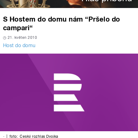
S Hostem do domu nám “Pršelo do
campari“
21. květen 2010
Host do domu
-
|
foto:
Český rozhlas Dvojka