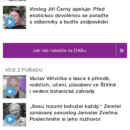
Virolog Jiří Černý apeluje: Před
exotickou dovolenou se poraďte
s odborníky a buďte zodpovědní
Jak nás naladíte na DABu
VÍCE Z POŘADU
Václav Větvička o lásce k přírodě,
rodičích, učení, působení ve Štiříně
i vedení botanické zahrady
„Sexu rozumí bohužel každý.“ Zemřel
uznávaný sexuolog Jaroslav Zveřina.
Poslechněte si jeho rozhovor