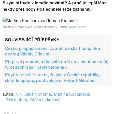
S kým si bude v letadle povídat? A proč je lepší létat
někdy přes noc?
Poslechněte si ze záznamu
.
Martina Kociánová a Roman Kramařík
|
foto:
Adam Kebrt
SOUVISEJÍCÍ PŘÍSPĚVKY
Česko propáslo šanci zabrat ložiska titanu, říká
geolog Václav Cílek st.
Při první pomoci je důležité dbát na vlastní bezpečí,
tvrdí záchranář Karel Štěpánek
Když v Izraeli řeknete, že jste z České republiky,
sklidíte aplaus, pochvaluje si Robert Mikoláš
autoři:
vlk
,
Jitka Novotná
,
Martina Kociánová
,
Jiří Holoubek
,
Stáňa Lekešová