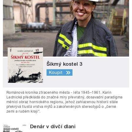
Šikmý kostel 3
Koupit
Románová kronika ztraceného města - léta 1945–1961. Karin
Lednická předkládá do značné míry převratný, dosavadní paradigma
měnící obraz hornického regionu, jehož zahlazenou historii stále
překrývá tlustá vrstva mýtů a zakořeněných stereotypů o „černé
zemi a rudém kraji“.
Denár v dívčí dlani