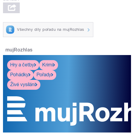
Všechny díly pořadu na mujRozhlas
mujRozhlas
Hry a četby
Krimi
Pohádky
Pořady
Živé vysílání