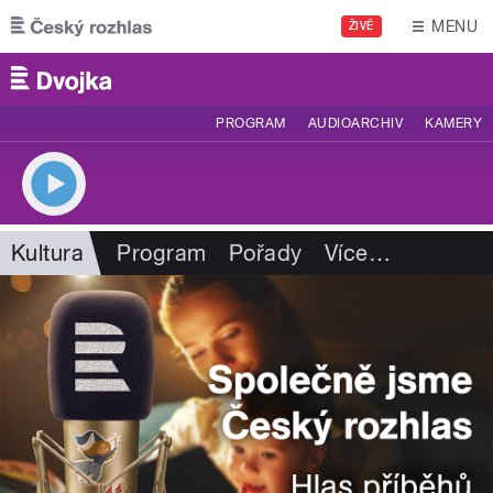
Přejít k hlavnímu obsahu
MENU
ŽIVĚ
PROGRAM
AUDIOARCHIV
KAMERY
Kultura
Program
Pořady
Více
…