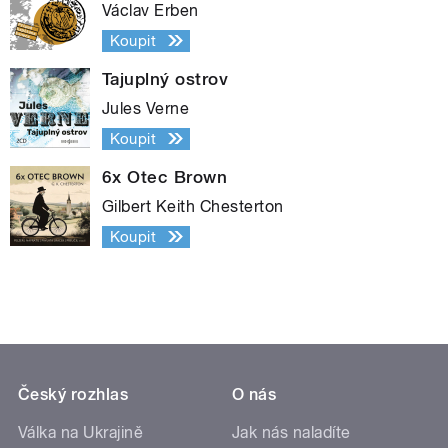
Václav Erben
Koupit
Tajuplný ostrov
Jules Verne
Koupit
6x Otec Brown
Gilbert Keith Chesterton
Koupit
Český rozhlas
O nás
Válka na Ukrajině
Jak nás naladíte