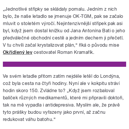
„Jednotlivé střípky se skládaly pomalu. Jedním z nich
bylo, že naše letadlo se jmenuje OK-TGM, pak se začalo
mluvit o stoletém výročí. Nejintenzivnější střípek pak asi
byl, když jsem dostal knížku od Jana Antonína Bati o jeho
předválečné obchodní cestě a jedním dechem ji přečetl.
V tu chvíli začal krystalizovat plán,“ říká o původu mise
Okřídlený lev
cestovatel Roman Kramařík.
Ve svém letadle přitom zatím nejdéle letěl do Londýna,
což byla cesta na čtyři hodiny. Nyní ale v kokpitu stráví
hodin skoro 150. Zvládne to? „Když jsem rozbaloval
balíček různých medikamentů, které mi připravili doktoři,
tak na mě vypadla i antidepresiva. Myslím ale, že právě
tyto prášky budou vyřazeny jako první, až začnu
redukovat váhu batohu.“