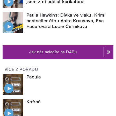
jsem z ní udělat karikaturu
Paula Hawkins: Dívka ve vlaku. Krimi
bestseller čtou Anita Krausová, Eva
Hacurová a Lucie Černíková
Jak nás naladíte na DABu
VÍCE Z POŘADU
Pacula
Kofroň