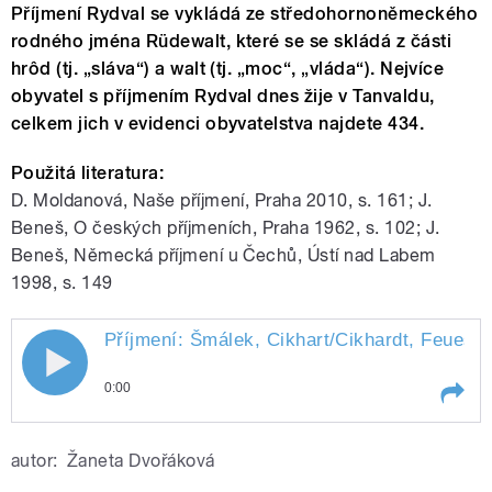
Příjmení Rydval se vykládá ze středohornoněmeckého
rodného jména Rüdewalt, které se se skládá z části
hrôd (tj. „sláva“) a walt (tj. „moc“, „vláda“). Nejvíce
obyvatel s příjmením Rydval dnes žije v Tanvaldu,
celkem jich v evidenci obyvatelstva najdete 434.
Použitá literatura:
D. Moldanová, Naše příjmení, Praha 2010, s. 161; J.
Beneš, O českých příjmeních, Praha 1962, s. 102; J.
Beneš, Německá příjmení u Čechů, Ústí nad Labem
1998, s. 149
Příjmení: Šmálek, Cikhart/Cikhardt, Feuestal
0:00
Play /
Příjmení: Šmálek, Cikhart/Cikhardt,
autor:
Žaneta Dvořáková
Feuestaller, Nimrichter, Leider, Rydval,
Vanduch, Bakovský. Připravili a uvádí