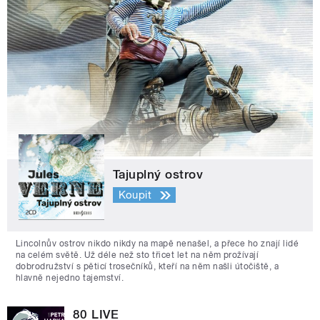
Tajuplný ostrov
Koupit
Lincolnův ostrov nikdo nikdy na mapě nenašel, a přece ho znají lidé
na celém světě. Už déle než sto třicet let na něm prožívají
dobrodružství s pěticí trosečníků, kteří na něm našli útočiště, a
hlavně nejedno tajemství.
80 LIVE