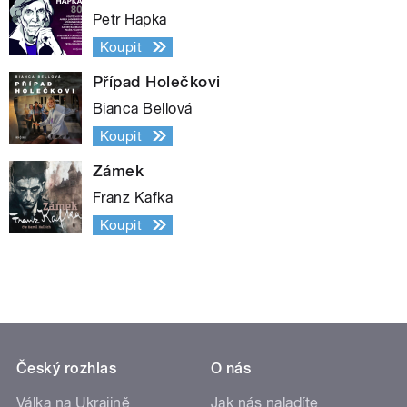
Petr Hapka
Koupit
Případ Holečkovi
Bianca Bellová
Koupit
Zámek
Franz Kafka
Koupit
Český rozhlas
O nás
Válka na Ukrajině
Jak nás naladíte