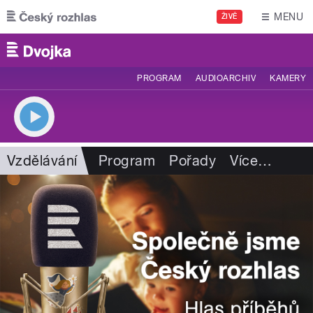
Přejít k hlavnímu obsahu
MENU
ŽIVĚ
PROGRAM
AUDIOARCHIV
KAMERY
Vzdělávání
Program
Pořady
Více
…