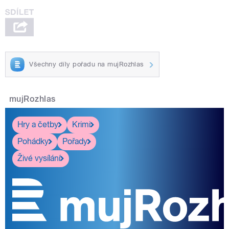
Zuzana Vlčková a Jiří Holoubek.
Všechny díly pořadu na mujRozhlas
pause
mujRozhlas
Hry a četby
Krimi
Pohádky
Pořady
Živé vysílání