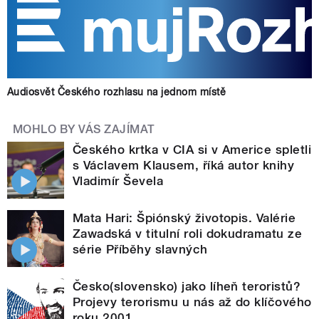
Audiosvět Českého rozhlasu na jednom místě
MOHLO BY VÁS ZAJÍMAT
Českého krtka v CIA si v Americe spletli
s Václavem Klausem, říká autor knihy
Vladimír Ševela
Mata Hari: Špiónský životopis. Valérie
Zawadská v titulní roli dokudramatu ze
série Příběhy slavných
Česko(slovensko) jako líheň teroristů?
Projevy terorismu u nás až do klíčového
roku 2001