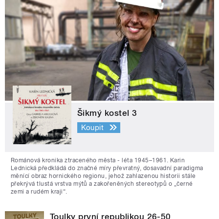
Šikmý kostel 3
Koupit
Románová kronika ztraceného města - léta 1945–1961. Karin
Lednická předkládá do značné míry převratný, dosavadní paradigma
měnící obraz hornického regionu, jehož zahlazenou historii stále
překrývá tlustá vrstva mýtů a zakořeněných stereotypů o „černé
zemi a rudém kraji“.
Toulky první republikou 26-50