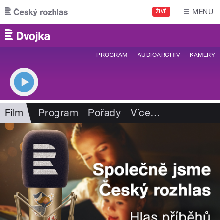
Přejít k hlavnímu obsahu
MENU
ŽIVĚ
PROGRAM
AUDIOARCHIV
KAMERY
Film
Program
Pořady
Více
…