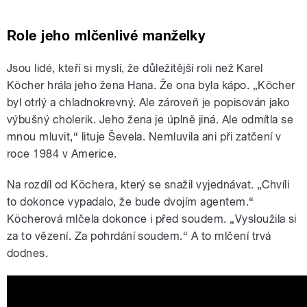
Role jeho mlčenlivé manželky
Jsou lidé, kteří si myslí, že důležitější roli než Karel
Köcher hrála jeho žena Hana. Že ona byla kápo. „Köcher
byl otrlý a chladnokrevný. Ale zároveň je popisován jako
výbušný cholerik. Jeho žena je úplně jiná. Ale odmítla se
mnou mluvit,“ lituje Ševela. Nemluvila ani při zatčení v
roce 1984 v Americe.
Na rozdíl od Köchera, který se snažil vyjednávat. „Chvíli
to dokonce vypadalo, že bude dvojím agentem.“
Köcherová mlčela dokonce i před soudem. „Vysloužila si
za to vězení. Za pohrdání soudem.“ A to mlčení trvá
dodnes.