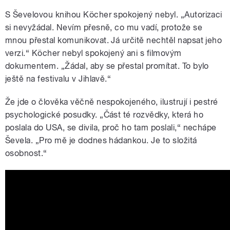
S Ševelovou knihou Köcher spokojený nebyl. „Autorizaci
si nevyžádal. Nevím přesně, co mu vadí, protože se
mnou přestal komunikovat. Já určitě nechtěl napsat jeho
verzi.“ Köcher nebyl spokojený ani s filmovým
dokumentem. „Žádal, aby se přestal promítat. To bylo
ještě na festivalu v Jihlavě.“
Že jde o člověka věčně nespokojeného, ilustrují i pestré
psychologické posudky. „Část té rozvědky, která ho
poslala do USA, se divila, proč ho tam poslali,“ nechápe
Ševela. „Pro mě je dodnes hádankou. Je to složitá
osobnost.“