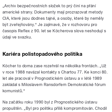
„Archiv bezpečnostních složek to prý činí na přání
americké strany. Dokumenty mají prozrazovat metody
CIA, které jsou dodnes tajné, a osoby, které by neměly
být zveřejňovány.“ Je zajímavé, že v rozhovoru pro
časopis Reflex z 90. let se Köcherova slova neshodují s
údaji ve svazku.
Kariéra polistopadového politika
Köcher to doma zase rozehrál na několika frontách. „Už
v roce 1988 navázal kontakty s Chartou 77. Ke konci 80.
let ale pracoval v Prognostickém ústavu a v létě 1989
zakládal s Miloslavem Ransdorfem Demokratické fórum
komunistů.“
Na začátku roku 1990 byl z Prognostického ústavu
propuštěn. „Byl pro politiku příliš kompromitován. Chodil