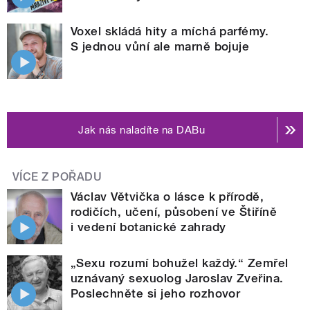
Voxel skládá hity a míchá parfémy.
S jednou vůní ale marně bojuje
Jak nás naladíte na DABu
VÍCE Z POŘADU
Václav Větvička o lásce k přírodě,
rodičích, učení, působení ve Štiříně
i vedení botanické zahrady
„Sexu rozumí bohužel každý.“ Zemřel
uznávaný sexuolog Jaroslav Zveřina.
Poslechněte si jeho rozhovor