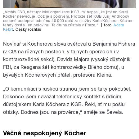
„Archiv FSB, nástupnické organizace KGB, mi napsal, že jméno Karel
Köcher neeviduje. Což je s podivem. Protože šéf KGB Jurij Andropov
osobně podepsal odměnu 40 000 dolů za služby Karla Köchera. Köcher
tehdy dostal jen polovinu. Ta druhá zůstala v Praze,“
|
foto:
Adam
Kebrt
,
Český rozhlas
Novinář si Köcherova slova ověřoval u Benjamina Fishera
(v CIA na různých postech, v tajných operacích i v
kontrarozvědné sekci), Davida Majora (vysoký důstojník
FBI, za Reagana šéf kontrarozvědky Bílého domu), u
bývalých Köcherových přátel, profesora Kleina.
„O komunikaci s ruskou stranou jsem se taky pokoušel.
Dokonce jsem navázal telefonický kontakt s řídícím
důstojníkem Karla Köchera z KGB. Řekl, ať mu pošlu
otázky. Dodnes jsou na prověrce,“ směje se Ševela.
Věčně nespokojený Köcher