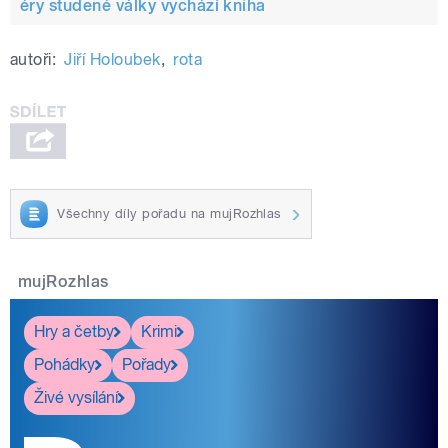
éry studené války vychází kniha
autoři:
Jiří Holoubek
,
rota
Všechny díly pořadu na mujRozhlas
mujRozhlas
Hry a četby
Krimi
Pohádky
Pořady
Živé vysílání