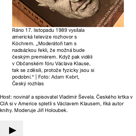
Ráno 17. listopadu 1989 vysílala
americká televize rozhovor s
Köchrem. „Moderátoři tam s
nadsázkou řekli, že možná bude
českým premiérem. Když pak viděli
v Občanském fóru Václava Klause,
tak se zděsili, protože fyzicky jsou si
podobní.“ | Foto:
Adam Kebrt
,
Český rozhlas
Host: novinář a spisovatel Vladimír Ševela. Českého krtka v
CIA si v Americe spletli s Václavem Klausem, říká autor
knihy. Moderuje Jiří Holoubek.