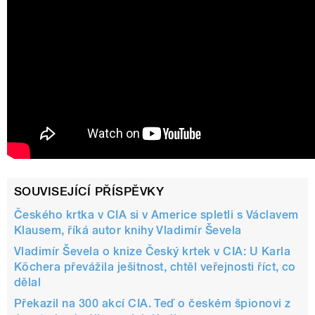
SOUVISEJÍCÍ PŘÍSPĚVKY
Českého krtka v CIA si v Americe spletli s Václavem
Klausem, říká autor knihy Vladimír Ševela
Vladimír Ševela o knize Český krtek v CIA: U Karla
Köchera převážila ješitnost, chtěl veřejnosti říct, co
dělal
Překazil na 300 akcí CIA. Teď o českém špionovi z