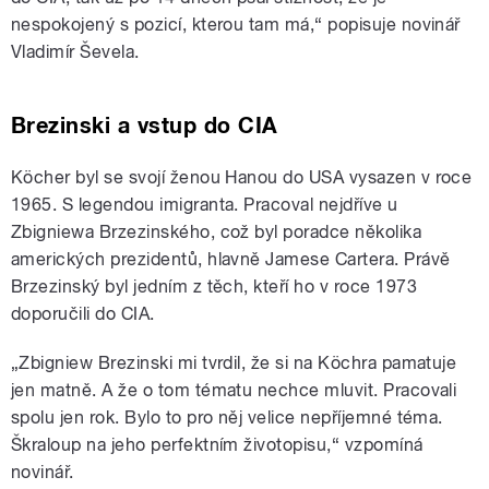
nespokojený s pozicí, kterou tam má,“ popisuje novinář
Vladimír Ševela.
Brezinski a vstup do CIA
Köcher byl se svojí ženou Hanou do USA vysazen v roce
1965. S legendou imigranta. Pracoval nejdříve u
Zbigniewa Brzezinského, což byl poradce několika
amerických prezidentů, hlavně Jamese Cartera. Právě
Brzezinský byl jedním z těch, kteří ho v roce 1973
doporučili do CIA.
„Zbigniew Brezinski mi tvrdil, že si na Köchra pamatuje
jen matně. A že o tom tématu nechce mluvit. Pracovali
spolu jen rok. Bylo to pro něj velice nepříjemné téma.
Škraloup na jeho perfektním životopisu,“ vzpomíná
novinář.