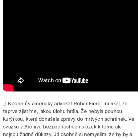
„I Köcherův americký advokát Rober Fierer mi říkal, že
teprve zjistíme, jakou úlohu hrála. Že nebyla pouhou
kurýrkou, která donášela zprávy do mrtvých schránek. Ve
svazku v Archivu bezpečnostních složek k tomu ale
nejsou žádné důkazy. Já osobně si nemyslím, že by byla