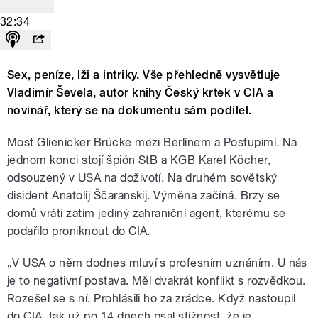
32:34
Sex, peníze, lži a intriky. Vše přehledně vysvětluje
Vladimír Ševela, autor knihy Český krtek v CIA a
novinář, který se na dokumentu sám podílel.
Most Glienicker Brücke mezi Berlínem a Postupimí. Na
jednom konci stojí špión StB a KGB Karel Köcher,
odsouzený v USA na doživotí. Na druhém sovětský
disident Anatolij Ščaranskij. Výměna začíná. Brzy se
domů vrátí zatím jediný zahraniční agent, kterému se
podařilo proniknout do CIA.
„V USA o něm dodnes mluví s profesním uznáním. U nás
je to negativní postava. Měl dvakrát konflikt s rozvědkou.
Rozešel se s ní. Prohlásili ho za zrádce. Když nastoupil
do CIA, tak už po 14 dnech psal stížnost, že je