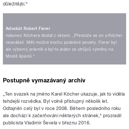
důležitější.“
Advokát Robert Fierer
nakonec Köchera dostal z vězení. „Přestože se on a Köcher
nesnášeli. Měli možná trochu podobné povahy. Fierer byl
ale výborný právník a byl to jeden ze strůjců výměny na
Mostě špionů.“
Postupně vymazávaný archiv
„Ten svazek na jméno Karel Köcher ukazuje, jak to viděla
tehdejší rozvědka. Byl volně přístupný několik let.
Odtajněn celý byl v roce 2008. Během posledního roku
ale dochází k začerňování některých stránek,“ prozradil
publicista Vladimír Ševela v březnu 2016.