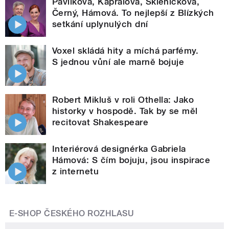
Pavlíková, Kaprálová, Skleničková,
Černý, Hámová. To nejlepší z Blízkých
setkání uplynulých dní
Voxel skládá hity a míchá parfémy.
S jednou vůní ale marně bojuje
Robert Mikluš v roli Othella: Jako
historky v hospodě. Tak by se měl
recitovat Shakespeare
Interiérová designérka Gabriela
Hámová: S čím bojuju, jsou inspirace
z internetu
E-SHOP ČESKÉHO ROZHLASU