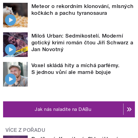
Meteor o rekordním klonování, mlsných
kočkách a pachu tyranosaura
Miloš Urban: Sedmikostelí. Moderní
gotický krimi román čtou Jiří Schwarz a
Jan Novotný
Voxel skládá hity a míchá parfémy.
S jednou vůní ale marně bojuje
Jak nás naladíte na DABu
VÍCE Z POŘADU