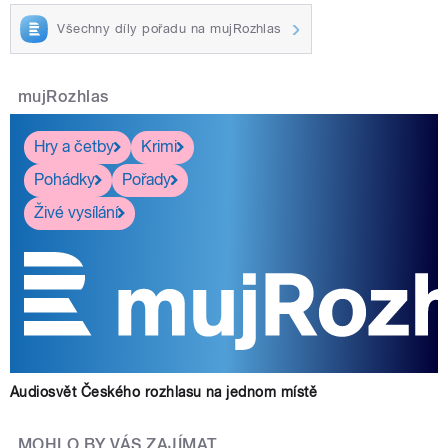
Všechny díly pořadu na mujRozhlas
mujRozhlas
Hry a četby
Krimi
Pohádky
Pořady
Živé vysílání
Audiosvět Českého rozhlasu na jednom místě
MOHLO BY VÁS ZAJÍMAT