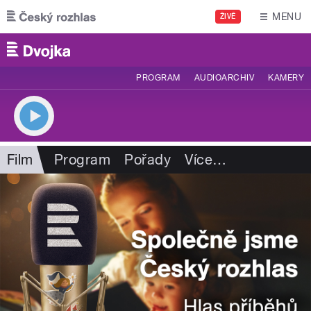
Přejít k hlavnímu obsahu
MENU
ŽIVĚ
PROGRAM
AUDIOARCHIV
KAMERY
Film
Program
Pořady
Více
…