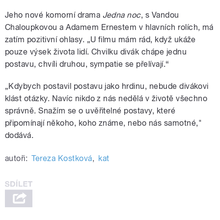
Jeho nové komorní drama
Jedna noc
, s Vandou
Chaloupkovou a Adamem Ernestem v hlavních rolích, má
zatím pozitivní ohlasy. „U filmu mám rád, když ukáže
pouze výsek života lidí. Chvilku divák chápe jednu
postavu, chvíli druhou, sympatie se přelívají.“
„Kdybych postavil postavu jako hrdinu, nebude divákovi
klást otázky. Navíc nikdo z nás nedělá v životě všechno
správně. Snažím se o uvěřitelné postavy, které
připomínají někoho, koho známe, nebo nás samotné,"
dodává.
autoři:
Tereza Kostková
,
kat