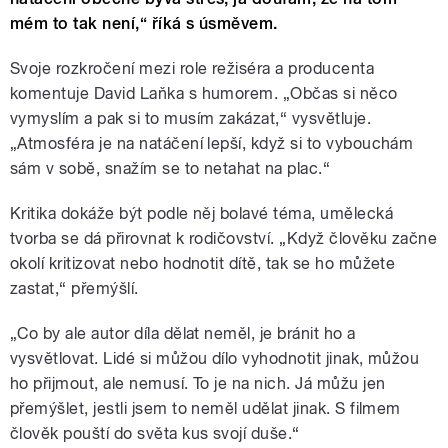
mém to tak není,“ říká s úsměvem.
Svoje rozkročení mezi role režiséra a producenta
komentuje David Laňka s humorem. „Občas si něco
vymyslím a pak si to musím zakázat,“ vysvětluje.
„Atmosféra je na natáčení lepší, když si to vybouchám
sám v sobě, snažím se to netahat na plac.“
Kritika dokáže být podle něj bolavé téma, umělecká
tvorba se dá přirovnat k rodičovství. „Když člověku začne
okolí kritizovat nebo hodnotit dítě, tak se ho můžete
zastat,“ přemýšlí.
„Co by ale autor díla dělat neměl, je bránit ho a
vysvětlovat. Lidé si můžou dílo vyhodnotit jinak, můžou
ho přijmout, ale nemusí. To je na nich. Já můžu jen
přemýšlet, jestli jsem to neměl udělat jinak. S filmem
člověk pouští do světa kus svojí duše.“