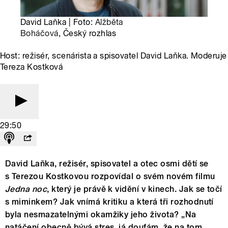
David Laňka | Foto:
Alžběta
Boháčová
, Český rozhlas
Host: režisér, scenárista a spisovatel David Laňka. Moderuje
Tereza Kostková
29:50
David Laňka, režisér, spisovatel a otec osmi dětí se
s Terezou Kostkovou rozpovídal o svém novém filmu
Jedna noc
, který je právě k vidění v kinech. Jak se točí
s miminkem? Jak vnímá kritiku a která tři rozhodnutí
byla nesmazatelnými okamžiky jeho života? „Na
natáčení obecně bývá stres, já doufám, že na tom