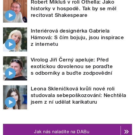
Robert Mikluš v roli Othella: Jako
historky v hospodě. Tak by se měl
recitovat Shakespeare
Interiérová designérka Gabriela
Hámová: S čím bojuju, jsou inspirace
z internetu
Virolog Jiří Černý apeluje: Před
exotickou dovolenou se poraďte
s odborníky a buďte zodpovědní
Leona Skleničková kvůli nové roli
studovala sebepoškozování: Nechtěla
jsem z ní udělat karikaturu
Jak nás naladíte na DABu