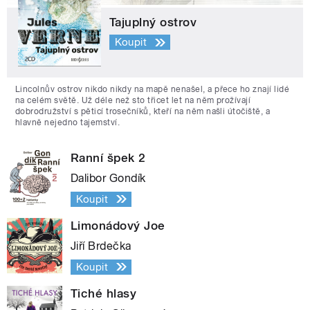
Tajuplný ostrov
Koupit
Lincolnův ostrov nikdo nikdy na mapě nenašel, a přece ho znají lidé
na celém světě. Už déle než sto třicet let na něm prožívají
dobrodružství s pěticí trosečníků, kteří na něm našli útočiště, a
hlavně nejedno tajemství.
Ranní špek 2
Dalibor Gondík
Koupit
Limonádový Joe
Jiří Brdečka
Koupit
Tiché hlasy