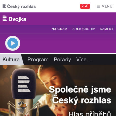
Přejít k hlavnímu obsahu
MENU
ŽIVĚ
PROGRAM
AUDIOARCHIV
KAMERY
Kultura
Program
Pořady
Více
…