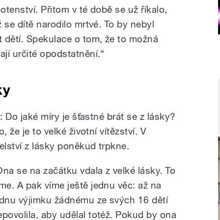
otenství. Přitom v té době se už říkalo,
 se dítě narodilo mrtvé. To by nebyl
 dětí. Spekulace o tom, že to možná
jí určité opodstatnění.“
ky
: Do jaké míry je šťastné brát se z lásky?
 že je to velké životní vítězství. V
lství z lásky poněkud trpkne.
Ona se na začátku vdala z velké lásky. To
íme. A pak víme ještě jednu věc: až na
ednu výjimku žádnému ze svých 16 dětí
epovolila, aby udělal totéž. Pokud by ona