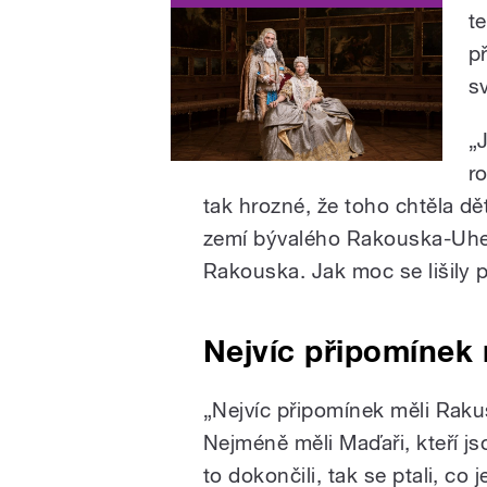
t
p
s
„
r
tak hrozné, že toho chtěla děti
zemí bývalého Rakouska-Uhe
Rakouska. Jak moc se lišily 
Nejvíc připomínek
„Nejvíc připomínek měli Rakuša
Nejméně měli Maďaři, kteří jso
to dokončili, tak se ptali, co j