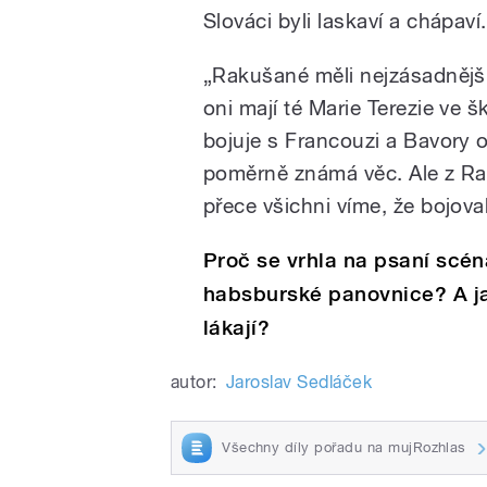
Slováci byli laskaví a chápaví.
„Rakušané měli nejzásadnější 
oni mají té Marie Terezie ve šk
bojuje s Francouzi a Bavory 
poměrně známá věc. Ale z Rak
přece všichni víme, že bojov
Proč se vrhla na psaní scén
habsburské panovnice? A jak
lákají?
autor:
Jaroslav Sedláček
Všechny díly pořadu na mujRozhlas