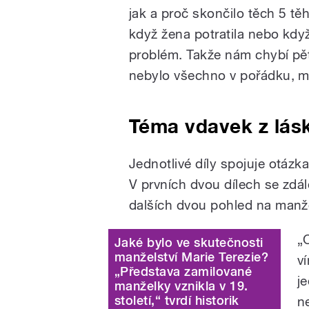
jak a proč skončilo těch 5 těh
když žena potratila nebo když
problém. Takže nám chybí pět
nebylo všechno v pořádku, ma
Téma vdavek z lás
Jednotlivé díly spojuje otázka
V prvních dvou dílech se zdálo,
dalších dvou pohled na manže
„
Jaké bylo ve skutečnosti
manželství Marie Terezie?
v
„Představa zamilované
j
manželky vznikla v 19.
století,“ tvrdí historik
n