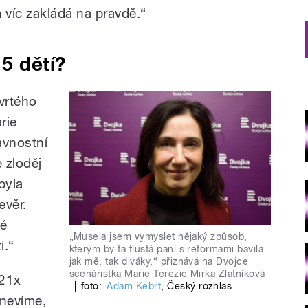
víc zakládá na pravdě.“
5 dětí?
vrtého
rie
avnostní
e zloděj
 byla
evěr.
né
„Musela jsem vymyslet nějaký způsob,
i.“
kterým by ta tlustá paní s reformami bavila
jak mě, tak diváky,“ přiznává na Dvojce
scenáristka Marie Terezie Mirka Zlatníková
 21x
|
foto:
Adam Kebrt
,
Český rozhlas
 nevíme,