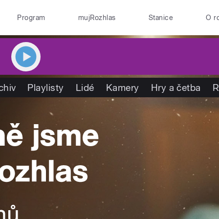
Program
mujRozhlas
Stanice
O r
chiv
Playlisty
Lidé
Kamery
Hry a četba
R