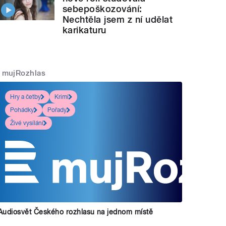
sebepoškozování:
Nechtěla jsem z ní udělat
karikaturu
mujRozhlas
Hry a četby
Krimi
Pohádky
Pořady
Živé vysílání
Audiosvět Českého rozhlasu na jednom místě