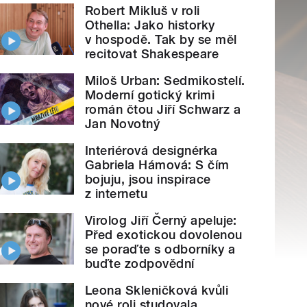
Robert Mikluš v roli
Othella: Jako historky
v hospodě. Tak by se měl
recitovat Shakespeare
Miloš Urban: Sedmikostelí.
Moderní gotický krimi
román čtou Jiří Schwarz a
Jan Novotný
Interiérová designérka
Gabriela Hámová: S čím
bojuju, jsou inspirace
z internetu
Virolog Jiří Černý apeluje:
Před exotickou dovolenou
se poraďte s odborníky a
buďte zodpovědní
Leona Skleničková kvůli
nové roli studovala