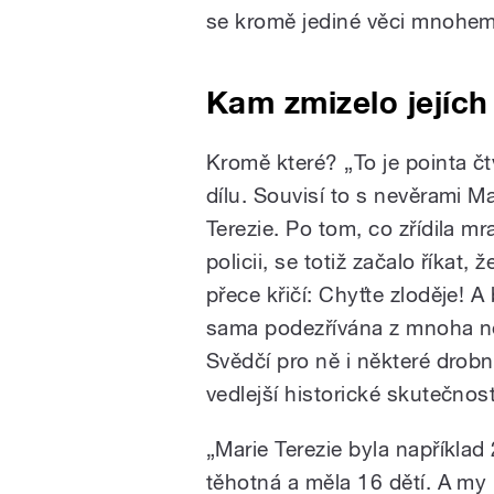
se kromě jediné věci mnohem 
Kam zmizelo jejích 
Kromě které? „To je pointa čt
dílu. Souvisí to s nevěrami Ma
Terezie. Po tom, co zřídila mr
policii, se totiž začalo říkat, ž
přece křičí: Chyťte zloděje! A
sama podezřívána z mnoha n
Svědčí pro ně i některé drob
vedlejší historické skutečnost
„Marie Terezie byla například
těhotná a měla 16 dětí. A my