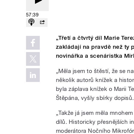
57:39
„Třetí a čtvrtý díl Marie Te
zakládají na pravdě než ty p
novinářka a scenáristka Mir
„Měla jsem to štěstí, že se n
několik autorů knížek a histor
byla záplava knížek o Marii T
Štěpána, vyšly sbírky dopisů.
„Takže já jsem měla mnohem v
dílů. Historicky přesnějších i
moderátora Nočního Mikrofóra 