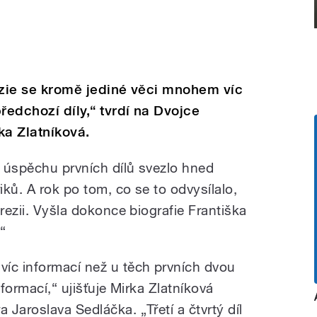
rezie se kromě jediné věci mnohem víc
ředchozí díly,“ tvrdí na Dvojce
ka Zlatníková.
a úspěchu prvních dílů svezlo hned
iků. A rok po tom, co se to odvysílalo,
erezii. Vyšla dokonce biografie Františka
“
íc informací než u těch prvních dvou
nformací,“ ujišťuje Mirka Zlatníková
Jaroslava Sedláčka. „Třetí a čtvrtý díl