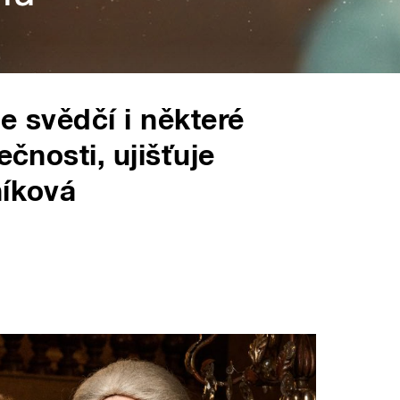
e svědčí i některé
ečnosti, ujišťuje
níková