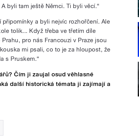
 A byli tam ještě Němci. Ti byli věcí.“
připomínky a byli nejvíc rozhořčení. Ale
ole tolik... Když třeba ve třetím díle
o Prahu, pro nás Francouzi v Praze jsou
ouska mi psali, co to je za hloupost, že
ala s Pruskem.“
ářů? Čím ji zaujal osud věhlasné
á další historická témata ji zajímají a