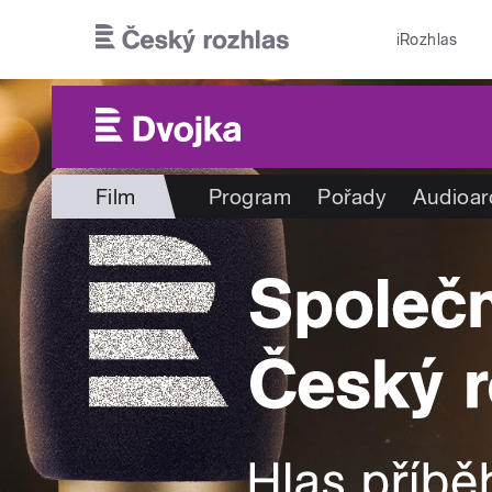
Přejít k hlavnímu obsahu
iRozhlas
Film
Program
Pořady
Audioar