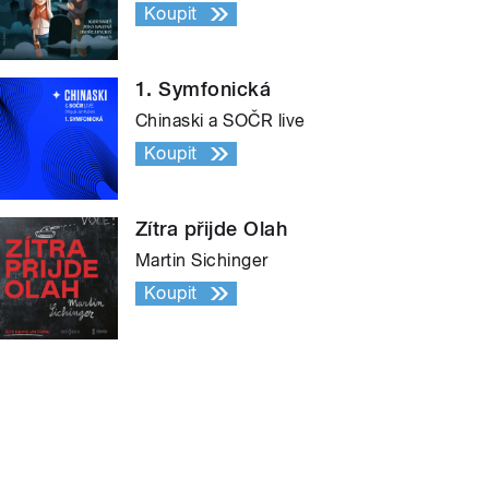
Koupit
1. Symfonická
Chinaski a SOČR live
Koupit
Zítra přijde Olah
Martin Sichinger
Koupit