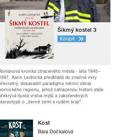
Šikmý kostel 3
Koupit
Románová kronika ztraceného města - léta 1945–
1961. Karin Lednická předkládá do značné míry
převratný, dosavadní paradigma měnící obraz
hornického regionu, jehož zahlazenou historii stále
překrývá tlustá vrstva mýtů a zakořeněných
stereotypů o „černé zemi a rudém kraji“.
Kost
Bára Dočkalová