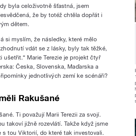
edy byla celoživotně šťastná, jsem
řesvědčená, že by totéž chtěla dopřát i
vým dětem.
Já si myslím, že následky, které mělo
ozhodnutí vdát se z lásky, byly tak těžké,
 ušetřit.“ Marie Terezie je projekt čtyř
rska: Česka, Slovenska, Maďarska a
připomínky jednotlivých zemí ke scénáři?
 měli Rakušané
né. Ti považují Marii Terezii za svojí.
u takoví jižně rozevlátí. Takže když jsme
e s tou Viktorií, do které tak investovali.