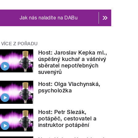
Jak nás naladíte na DABu
VÍCE Z POŘADU
Host: Jaroslav Kepka ml.,
úspěšný kuchař a vášnivý
sběratel nepotřebných
suvenýrů
Host: Olga Vlachynská,
psycholožka
Host: Petr Slezák,
potápěč, cestovatel a
instruktor potápění