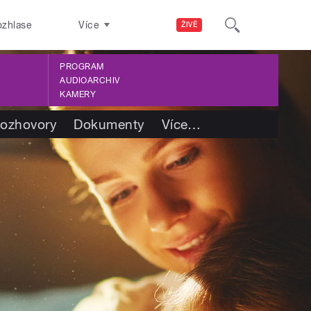
ozhlase
Více
ŽIVĚ
PROGRAM
AUDIOARCHIV
KAMERY
ozhovory
Dokumenty
Více
…