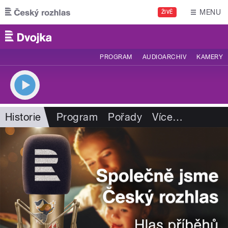
Přejít k hlavnímu obsahu
MENU
ŽIVĚ
PROGRAM
AUDIOARCHIV
KAMERY
Historie
Program
Pořady
Více
…