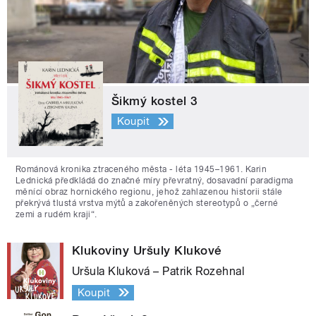
Šikmý kostel 3
Koupit
Románová kronika ztraceného města - léta 1945–1961. Karin
Lednická předkládá do značné míry převratný, dosavadní paradigma
měnící obraz hornického regionu, jehož zahlazenou historii stále
překrývá tlustá vrstva mýtů a zakořeněných stereotypů o „černé
zemi a rudém kraji“.
Klukoviny Uršuly Klukové
Uršula Kluková – Patrik Rozehnal
Koupit