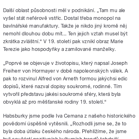
Další oblast působnosti měl v podnikání. „Tam mu ale
vyšel stát neférově vstříc. Dostal třeba monopol na
bavlnářské manufaktury. Takže je nikdo jiný kromě něj
nemohl dlouhou dobu mít... Ten jejich vztah musel být
zkrátka zvláštní.“ V 19. století pak vznikl obraz Marie
Terezie jako hospodyňky a zamilované manželky.
„Poprvé se objevuje v životopisu, který napsal Joseph
Freiherr von Hormayer v době napoleonských válek. A
pak to rozvinul Alfred von Arneth formou jakýchsi edic
dopisů, které nazval dopisy soukromé, rodinné. Tím
vytvořil představu jakési soukromé sféry, která byla
obvyklá až pro měšťanské rodiny 19. století.“
Habsburky jsme podle Iva Cemana z našeho historického
povědomí úspěšně vytěsnili. „Rozhodli jsme se, že to
byla doba útlaku českého národa. Přehlížíme, že jsme