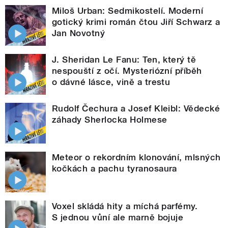
Miloš Urban: Sedmikostelí. Moderní
gotický krimi román čtou Jiří Schwarz a
Jan Novotný
J. Sheridan Le Fanu: Ten, který tě
nespouští z očí. Mysteriózní příběh
o dávné lásce, vině a trestu
Rudolf Čechura a Josef Kleibl: Vědecké
záhady Sherlocka Holmese
Meteor o rekordním klonování, mlsných
kočkách a pachu tyranosaura
Voxel skládá hity a míchá parfémy.
S jednou vůní ale marně bojuje