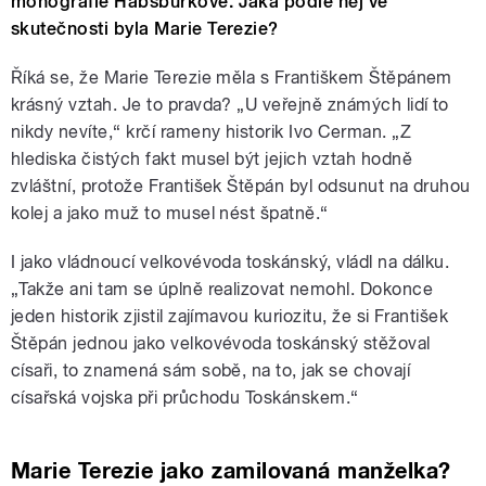
monografie Habsburkové. Jaká podle něj ve
skutečnosti byla Marie Terezie?
Říká se, že Marie Terezie měla s Františkem Štěpánem
krásný vztah. Je to pravda? „U veřejně známých lidí to
nikdy nevíte,“ krčí rameny historik Ivo Cerman. „Z
hlediska čistých fakt musel být jejich vztah hodně
zvláštní, protože František Štěpán byl odsunut na druhou
kolej a jako muž to musel nést špatně.“
I jako vládnoucí velkovévoda toskánský, vládl na dálku.
„Takže ani tam se úplně realizovat nemohl. Dokonce
jeden historik zjistil zajímavou kuriozitu, že si František
Štěpán jednou jako velkovévoda toskánský stěžoval
císaři, to znamená sám sobě, na to, jak se chovají
císařská vojska při průchodu Toskánskem.“
Marie Terezie jako zamilovaná manželka?