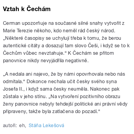
Vztah k Čechám
Cerman upozorňuje na současné silné snahy vytvořit z
Marie Terezie někoho, kdo neměl rád český národ.
„Některé časopisy se uchylují třeba k tomu, že berou
autentické citáty a dosazují tam slovo Češi, i když se to k
Čechům vůbec nevztahuje.“ K Čechám se přitom
panovnice nikdy nevyjádřila negativně.
„A nedala ani najevo, že by námi opovrhovala nebo nás
odmítala.“ Dokonce nechala učit česky svého syna
Josefa II., i když sama česky neuměla. Nakonec pak
zůstala v jeho stínu. „Na vytvoření pozitivního obrazu
ženy panovnice nebyly tehdejší politické ani právní vědy
připraveny, takže byla zatlačena do pozadí.“
autoři:
eh
,
Stáňa Lekešová