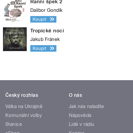
Ranní špek 2
Dalibor Gondík
Koupit
Tropické noci
Jakub Fránek
Koupit
Český rozhlas
O nás
Válka na Ukrajině
Jak nás naladíte
Komunální volby
Nápověda
Stanice
Lidé v rádiu