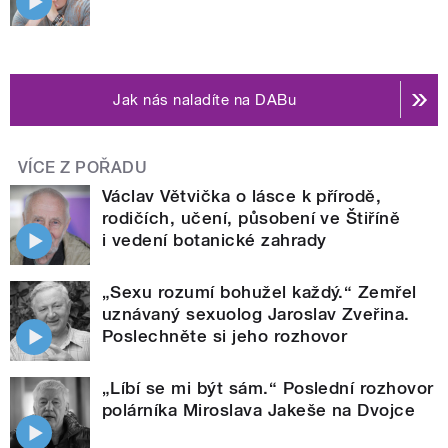
Jak nás naladíte na DABu
VÍCE Z POŘADU
Václav Větvička o lásce k přírodě,
rodičích, učení, působení ve Štiříně
i vedení botanické zahrady
„Sexu rozumí bohužel každý.“ Zemřel
uznávaný sexuolog Jaroslav Zveřina.
Poslechněte si jeho rozhovor
„Líbí se mi být sám.“ Poslední rozhovor
polárníka Miroslava Jakeše na Dvojce