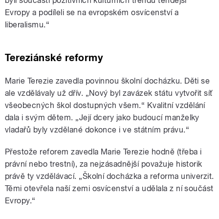
byli součástí pozitivních kulturních trendů tehdejší
Evropy a podíleli se na evropském osvícenství a
liberalismu.“
Tereziánské reformy
Marie Terezie zavedla povinnou školní docházku. Děti se
ale vzdělávaly už dřív. „Nový byl zavázek státu vytvořit síť
všeobecných škol dostupných všem.“ Kvalitní vzdělání
dala i svým dětem. „Její dcery jako budoucí manželky
vladařů byly vzdělané dokonce i ve státním právu.“
Přestože reforem zavedla Marie Terezie hodně (třeba i
právní nebo trestní), za nejzásadnější považuje historik
právě ty vzdělávací. „Školní docházka a reforma univerzit.
Těmi otevřela naší zemi osvícenství a udělala z ní součást
Evropy.“