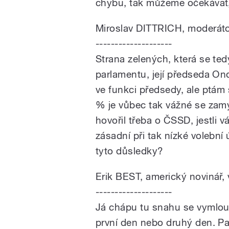
chybu, tak můžeme očekávat, 
Miroslav DITTRICH, moderát
--------------------
Strana zelených, která se te
parlamentu, její předseda Ond
ve funkci předsedy, ale ptám s
% je vůbec tak vážné se zamýš
hovořil třeba o ČSSD, jestli 
zásadní při tak nízké volební
tyto důsledky?
Erik BEST, americký novinář, 
--------------------
Já chápu tu snahu se vymlouv
první den nebo druhý den. Pa