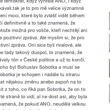
e tentokrát, když vyhrála ANO, i když
kávali,tak je to pro mě velice významná
ení moci, které bylo zvlášť vidět během
í definitivně a to také znamená, že
ože možná pro voliče, kteří nechtějí ani
 pozitivní zpráva. Ale myslím si, že pro
tivní zpráva. Oni sice byli rivalové, ale
e tady takový duopol, to znamená, že
valy tón v České politice a už to končí.
 toho byl Bohuslav Sobotka a musí se
Sobotka je schopen i nadále tu stranu
ělat nějakou změnu anebo aspoň na to
it z toho, co říká pan Sobotka, že on to
é straně to vidí, al ne dost asi, aby byla
znamená, že pokud ANO, neudělá velkou