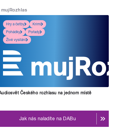
mujRozhlas
Hry a četby
Krimi
Pohádky
Pořady
Živé vysílání
Audiosvět Českého rozhlasu na jednom místě
Jak nás naladíte na DABu