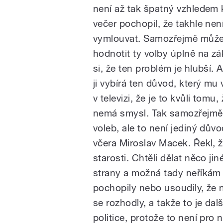
není až tak špatný vzhledem k
večer pochopil, že takhle nen
vymlouvat. Samozřejmě můžem
hodnotit ty volby úplně na zá
si, že ten problém je hlubší.
ji vybírá ten důvod, který mu
v televizi, že je to kvůli tomu
nemá smysl. Tak samozřejmě p
voleb, ale to není jediný dův
včera Miroslav Macek. Řekl, ž
starosti. Chtěli dělat něco ji
strany a možná tady neříkám 
pochopily nebo usoudily, že 
se rozhodly, a takže to je dalš
politice, protože to není pro n