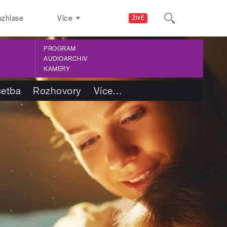
ozhlase
Více
ŽIVĚ
PROGRAM
AUDIOARCHIV
KAMERY
četba
Rozhovory
Více
…