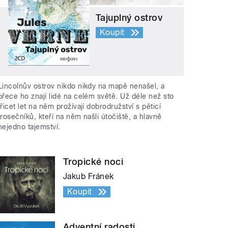
Tajuplný ostrov
Koupit
Lincolnův ostrov nikdo nikdy na mapě nenašel, a
přece ho znají lidé na celém světě. Už déle než sto
třicet let na něm prožívají dobrodružství s pěticí
trosečníků, kteří na něm našli útočiště, a hlavně
nejedno tajemství.
Tropické noci
Jakub Fránek
Koupit
Adventní radosti