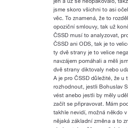
jen a už se neopakovalo, takž
jsme skoro všichni to asi oče
věc. To znamená, že to rozděl
opoziční smlouvy, tak už konč
ČSSD musí to analyzovat, prot
ČSSD ani ODS, tak je to velice
ty dvě strany je to velice nega
navzájem pomáhali a měli jsm
dvě strany diktovaly nebo udá
A je pro ČSSD důležité, že u
rozhodnout, jestli Bohuslav 
vést anebo jestli by měly ud
začít se připravovat. Mám poc
takhle nevidí, možná někdo v t
nějaká základní změna a to 