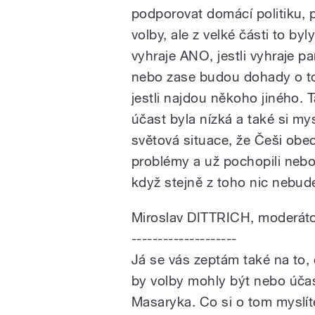
podporovat domácí politiku, 
volby, ale z velké části to by
vyhraje ANO, jestli vyhraje p
nebo zase budou dohady o tom
jestli najdou někoho jiného. 
účast byla nízká a také si my
světová situace, že Češi obec
problémy a už pochopili nebo 
když stejně z toho nic nebud
Miroslav DITTRICH, moderát
--------------------
Já se vás zeptám také na to, 
by volby mohly být nebo účas
Masaryka. Co si o tom myslí