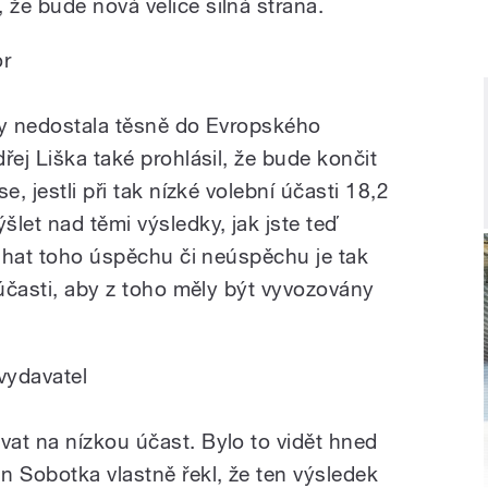
že bude nová velice silná strana.
or
dy nedostala těsně do Evropského
řej Liška také prohlásil, že bude končit
e, jestli při tak nízké volební účasti 18,2
let nad těmi výsledky, jak jste teď
váhat toho úspěchu či neúspěchu je tak
 účasti, aby z toho měly být vyvozovány
vydavatel
at na nízkou účast. Bylo to vidět hned
n Sobotka vlastně řekl, že ten výsledek