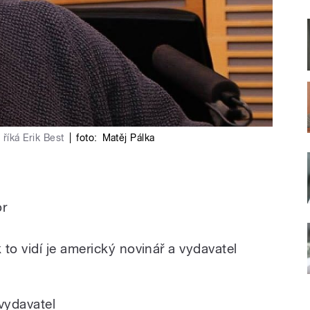
říká Erik Best
|
foto:
Matěj Pálka
or
o vidí je americký novinář a vydavatel
vydavatel