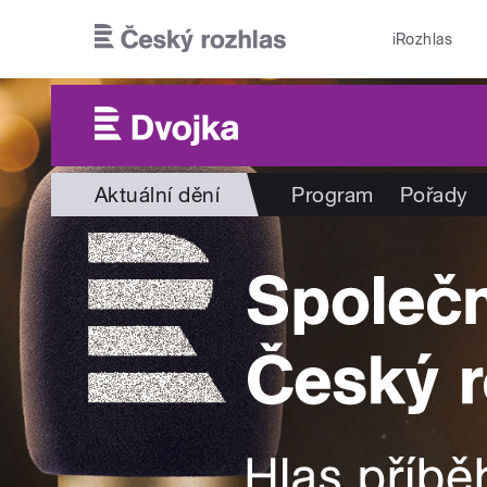
Přejít k hlavnímu obsahu
iRozhlas
Aktuální dění
Program
Pořady