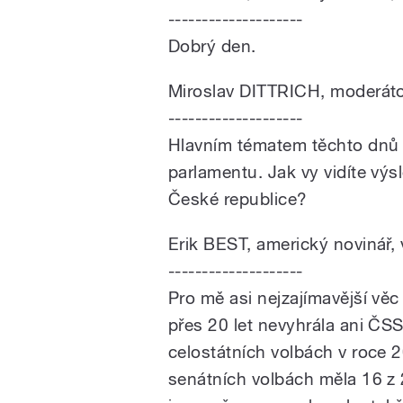
--------------------
Dobrý den.
Miroslav DITTRICH, moderát
--------------------
Hlavním tématem těchto dnů 
parlamentu. Jak vy vidíte vý
České republice?
Erik BEST, americký novinář, 
--------------------
Pro mě asi nejzajímavější věc
přes 20 let nevyhrála ani ČS
celostátních volbách v roce 2
senátních volbách měla 16 z 