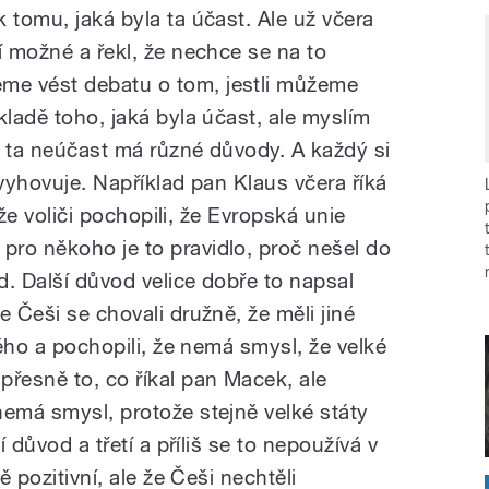
 tomu, jaká byla ta účast. Ale už včera
í možné a řekl, že nechce se na to
e vést debatu o tom, jestli můžeme
kladě toho, jaká byla účast, ale myslím
 A ta neúčast má různé důvody. A každý si
 vyhovuje. Například pan Klaus včera říká
, že voliči pochopili, že Evropská unie
ro někoho je to pravidlo, proč nešel do
od. Další důvod velice dobře to napsal
e Češi se chovali družně, že měli jiné
ného a pochopili, že nemá smysl, že velké
přesně to, co říkal pan Macek, ale
nemá smysl, protože stejně velké státy
í důvod a třetí a příliš se to nepoužívá v
ě pozitivní, ale že Češi nechtěli