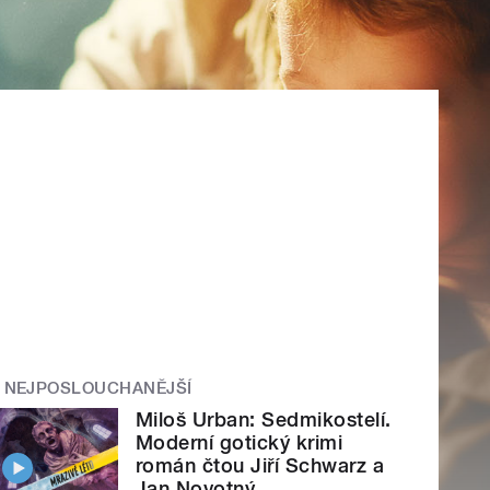
NEJPOSLOUCHANĚJŠÍ
Miloš Urban: Sedmikostelí.
Moderní gotický krimi
román čtou Jiří Schwarz a
Jan Novotný