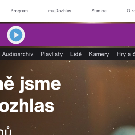
Program
mujRozhlas
Stanice
O r
Audioarchiv
Playlisty
Lidé
Kamery
Hry a 