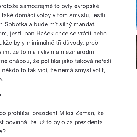
protože samozřejmě to byly evropské
ly také domácí volby v tom smyslu, jestli
an Sobotka a bude mít silný mandát,
, jestli pan Hašek chce se vrátit nebo
Takže byly minimálně tři důvody, proč
slím, že to má i vliv má mezinárodní
ně chápou, že politika jako taková neřeší
někdo to tak vidí, že nemá smysl volit,
e.
or
co prohlásil prezident Miloš Zeman, že
t povinná, že už to bylo za prezidenta
te?