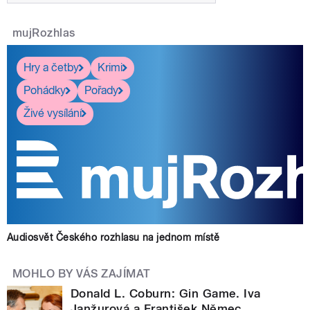
mujRozhlas
Hry a četby
Krimi
Pohádky
Pořady
Živé vysílání
Audiosvět Českého rozhlasu na jednom místě
MOHLO BY VÁS ZAJÍMAT
Donald L. Coburn: Gin Game. Iva
Janžurová a František Němec