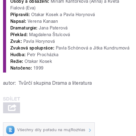
Osoby a obsazení:
Miriam Kantorková (Anna) a Květa
Fialová (Eva)
Připravili:
Otakar Kosek a Pavla Horynová
Napsal:
Verena Kanaan
Dramaturgie:
Jana Paterová
Překlad:
Magdalena Štulcová
Zvuk:
Pavla Horynová
Zvuková spolupráce:
Pavla Schönová a Jitka Kundrumová
Hudba:
Petr Procházka
Režie:
Otakar Kosek
Natočeno:
1999
autor:
Tvůrčí skupina Drama a literatura
Všechny díly pořadu na mujRozhlas