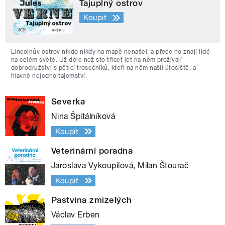
Tajuplný ostrov
Koupit
Lincolnův ostrov nikdo nikdy na mapě nenašel, a přece ho znají lidé
na celém světě. Už déle než sto třicet let na něm prožívají
dobrodružství s pěticí trosečníků, kteří na něm našli útočiště, a
hlavně nejedno tajemství.
Severka
Nina Špitálníková
Koupit
Veterinární poradna
Jaroslava Vykoupilová, Milan Štourač
Koupit
Pastvina zmizelých
Václav Erben