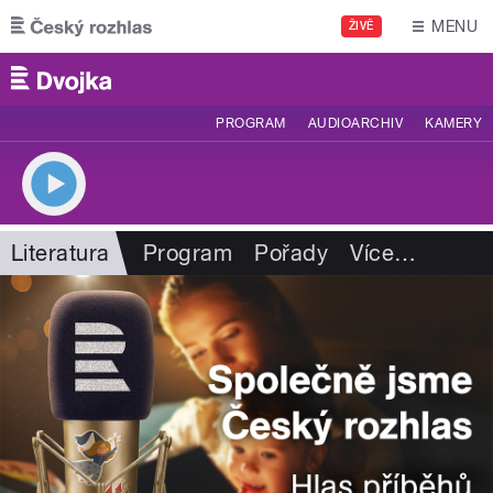
Přejít k hlavnímu obsahu
MENU
ŽIVĚ
PROGRAM
AUDIOARCHIV
KAMERY
Literatura
Program
Pořady
Více
…