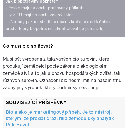
Jak biopotraviny poznáte?
- české mají na obalu pruhovaný půlkruh
- ty z EU mají na obalu zelený lístek
- všechny pak musí mít na obalu zkratku akreditačního
úřadu, který biopotravinu zkontroloval (je jich asi 5)
Co musí bio splňovat?
Musí být vyrobena z takzvaných bio surovin, které
produkují zemědělci podle zákona o ekologickém
zemědělství, a to jak u chovu hospodářských zvířat, tak
různých surovin. Označení bio nesmí mít na našem trhu
žádný jiný výrobek, který podmínky nesplňuje.
SOUVISEJÍCÍ PŘÍSPĚVKY
Bio a eko je marketingový příběh. Je to nástroj,
kterým lze prodat dráž, říká zemědělský analytik
Petr Havel