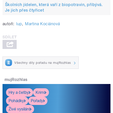
Školních jídelen, která vaří z biopotravin, přibývá.
Je jich přes čtyřicet
autoři:
lup
,
Martina Kociánová
Všechny díly pořadu na mujRozhlas
mujRozhlas
Hry a četby
Krimi
Pohádky
Pořady
Živé vysílání