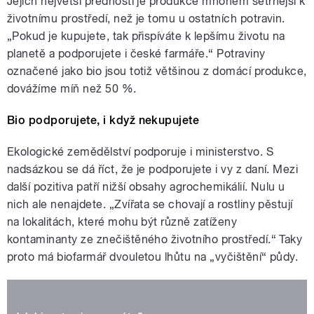
Jejich největší předností je produkce mnohem šetrnější k
životnímu prostředí, než je tomu u ostatních potravin.
„Pokud je kupujete, tak přispíváte k lepšímu životu na
planetě a podporujete i české farmáře.“ Potraviny
označené jako bio jsou totiž většinou z domácí produkce,
dovážíme míň než 50 %.
Bio podporujete, i když nekupujete
Ekologické zemědělství podporuje i ministerstvo. S
nadsázkou se dá říct, že je podporujete i vy z daní. Mezi
další pozitiva patří nižší obsahy agrochemikálií. Nulu u
nich ale nenajdete. „Zvířata se chovají a rostliny pěstují
na lokalitách, které mohu být různě zatíženy
kontaminanty ze znečištěného životního prostředí.“ Taky
proto má biofarmář dvouletou lhůtu na „vyčištění“ půdy.