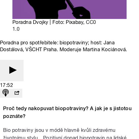
Poradna Dvojky | Foto: Pixabay,
CC0
1.0
Poradna pro spotřebitele: biopotraviny; host: Jana
Dostálová, VŠCHT Praha. Moderuje Martina Kociánová.
17:52
Proč tedy nakopuvat biopotraviny? A jak je s jistotou
poznáte?
Bio potraviny jsou v módě hlavně kvůli zdravému
životnímu stylu. „Pozitivní dopad biopotravin na lidské