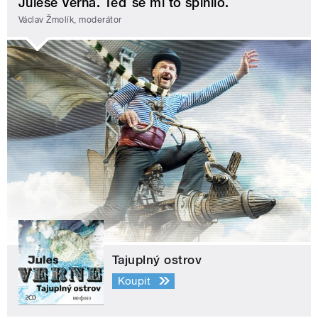
Julese Verna. Teď se mi to splnilo.
Václav Žmolík, moderátor
Tajuplný ostrov
Koupit