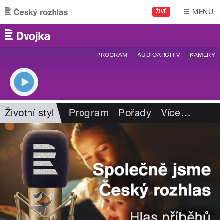
Přejít k hlavnímu obsahu
MENU
ŽIVĚ
PROGRAM
AUDIOARCHIV
KAMERY
Životní styl
Program
Pořady
Více
…