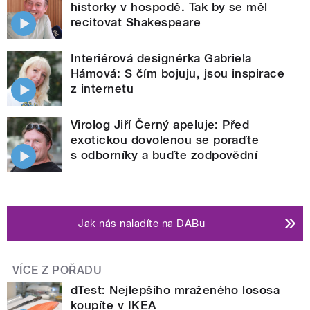
historky v hospodě. Tak by se měl
recitovat Shakespeare
Interiérová designérka Gabriela
Hámová: S čím bojuju, jsou inspirace
z internetu
Virolog Jiří Černý apeluje: Před
exotickou dovolenou se poraďte
s odborníky a buďte zodpovědní
Jak nás naladíte na DABu
VÍCE Z POŘADU
dTest: Nejlepšího mraženého lososa
koupíte v IKEA