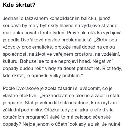
Kde škrtat?
Jednání o takzvaném konsolidačním balíčku, jehož
součástí by měly být škrty hlavně na výdajové stránce,
mají pokračovat i tento týden. Právě ale otázka výdajová
je podle Dvořákové nejvíce problematická. „Škrty jsou
vždycky problematické, protože mají dopad na celou
společnost, na život ve veřejném prostoru, na vzdělání,
kulturu. Bohužel se to ale neprojeví hned. Negativní
dopady budou řešit vlády za deset patnáct let. Říct tedy,
kde škrtat, je opravdu velký problém.“
Podle Dvořákové je zcela zásadní si uvědomit, co je
vlastně efektivní. „Rozhodovat se plošně a začít u státu
je špatně. Stát je velmi důležitá instituce, která vytváří
základní podmínky. Otázka tedy zní, jaká je efektivita
dotačních programů? Jaké to má celospolečenské
dopady? Nejde jenom o účetní doklady a zisk. Je nutné