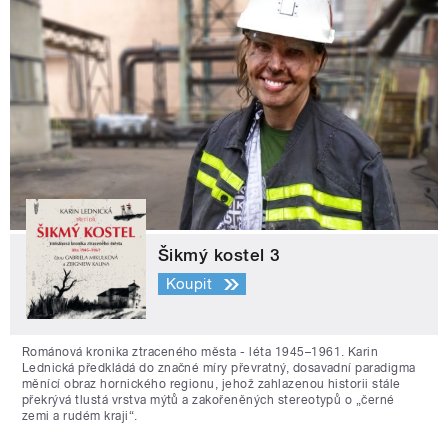
Šikmý kostel 3
Koupit
Románová kronika ztraceného města - léta 1945–1961. Karin
Lednická předkládá do značné míry převratný, dosavadní paradigma
měnící obraz hornického regionu, jehož zahlazenou historii stále
překrývá tlustá vrstva mýtů a zakořeněných stereotypů o „černé
zemi a rudém kraji“.