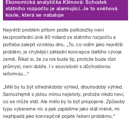
Ekonomická analytička Klímová: Schodek
státního rozpočtu je alarmující. Je to sněhová
koule, která se nabaluje
Největší problém přitom podle politoložky není
bezprostřední únik 60 miliard ze státního rozpočtu a
potřeba zalepit vzniklou díru. „To, co vidím jako největší
problém, je chybějící základní koncepce dalšího vývoje
země. Říkat si, že za rok bude líp, protože bude růst
průmysl, není dobře. I v souvislosti s důchodovou
reformou...“
„Měl by tu být střednědobý výhled, dlouhodobý výhled.
Samozřejmě s jistou mírou nejistoty, protože nikdo neví,
co se může stát. Ale mělo by to být propojené. Způsoby
typu vybereme víc a pak zaplatíme jako stát méně, mi
nepřipadá jako koncepčně pojaté řešení problému.“