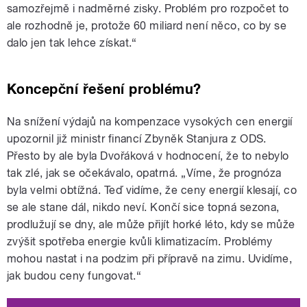
samozřejmě i nadměrné zisky. Problém pro rozpočet to
ale rozhodně je, protože 60 miliard není něco, co by se
dalo jen tak lehce získat.“
Koncepční řešení problému?
Na snížení výdajů na kompenzace vysokých cen energií
upozornil již ministr financí Zbyněk Stanjura z ODS.
Přesto by ale byla Dvořáková v hodnocení, že to nebylo
tak zlé, jak se očekávalo, opatrná.
„
Víme, že prognóza
byla velmi obtížná. Teď vidíme, že ceny energií klesají, co
se ale stane dál, nikdo neví. Končí sice topná sezona,
prodlužují se dny, ale může přijít horké léto, kdy se může
zvýšit spotřeba energie kvůli klimatizacím. Problémy
mohou nastat i na podzim při přípravě na zimu. Uvidíme,
jak budou ceny fungovat.“