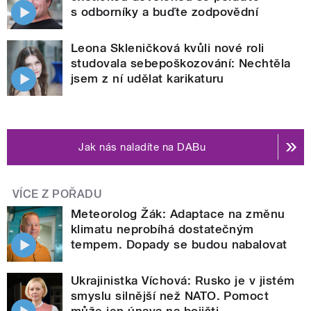
s odborníky a buďte zodpovědní
Leona Skleničková kvůli nové roli
studovala sebepoškozování: Nechtěla
jsem z ní udělat karikaturu
Jak nás naladíte na DABu
VÍCE Z POŘADU
Meteorolog Žák: Adaptace na změnu
klimatu neprobíhá dostatečným
tempem. Dopady se budou nabalovat
Ukrajinistka Víchová: Rusko je v jistém
smyslu silnější než NATO. Pomoct
může jen únava na bojišti