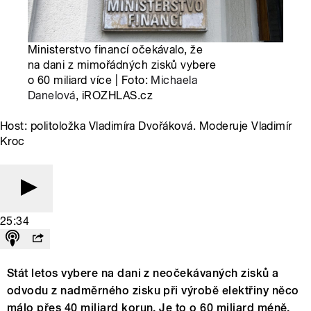
Ministerstvo financí očekávalo, že
na dani z mimořádných zisků vybere
o 60 miliard více | Foto:
Michaela
Danelová
, iROZHLAS.cz
Host: politoložka Vladimíra Dvořáková. Moderuje Vladimír
Kroc
25:34
Stát letos vybere na dani z neočekávaných zisků a
odvodu z nadměrného zisku při výrobě elektřiny něco
málo přes 40 miliard korun. Je to o 60 miliard méně,