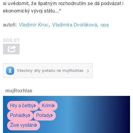
si uvědomit, že špatným rozhodnutím se dá podvázat i
ekonomický vývoj státu...“
autoři:
Vladimír Kroc
,
Vladimíra Dvořáková
,
opa
Všechny díly pořadu na mujRozhlas
mujRozhlas
Hry a četby
Krimi
Pohádky
Pořady
Živé vysílání