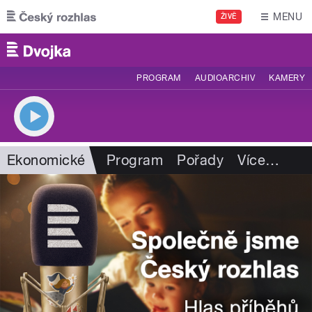
Přejít k hlavnímu obsahu
MENU
ŽIVĚ
PROGRAM
AUDIOARCHIV
KAMERY
Ekonomické
Program
Pořady
Více
…