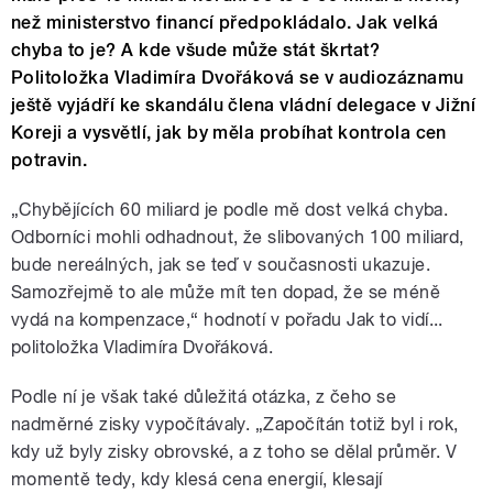
než ministerstvo financí předpokládalo. Jak velká
chyba to je? A kde všude může stát škrtat?
Politoložka Vladimíra Dvořáková se v audiozáznamu
ještě vyjádří ke skandálu člena vládní delegace v Jižní
Koreji a vysvětlí, jak by měla probíhat kontrola cen
potravin.
„Chybějících 60 miliard je podle mě dost velká chyba.
Odborníci mohli odhadnout, že slibovaných 100 miliard,
bude nereálných, jak se teď v současnosti ukazuje.
Samozřejmě to ale může mít ten dopad, že se méně
vydá na kompenzace,“ hodnotí v pořadu Jak to vidí...
politoložka Vladimíra Dvořáková.
Podle ní je však také důležitá otázka, z čeho se
nadměrné zisky vypočítávaly. „Započítán totiž byl i rok,
kdy už byly zisky obrovské, a z toho se dělal průměr. V
momentě tedy, kdy klesá cena energií, klesají