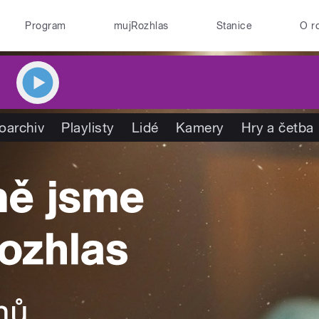
Program
mujRozhlas
Stanice
O r
oarchiv
Playlisty
Lidé
Kamery
Hry a četba