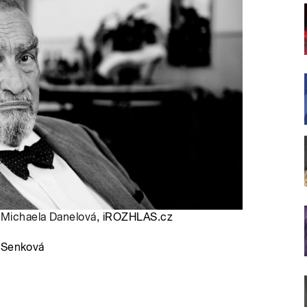
:
Michaela Danelová
, iROZHLAS.cz
a Senková