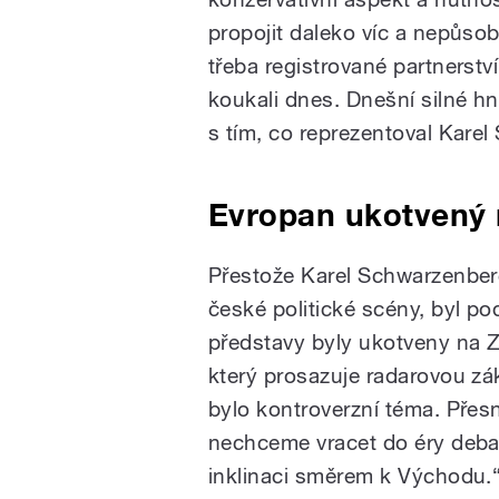
propojit daleko víc a nepůsob
třeba registrované partnerstv
koukali dnes. Dnešní silné hnu
s tím, co reprezentoval Karel
Evropan ukotvený
Přestože Karel Schwarzenber
české politické scény, byl p
představy byly ukotveny na 
který prosazuje radarovou z
bylo kontroverzní téma. Přesn
nechceme vracet do éry debat
inklinaci směrem k Východu.