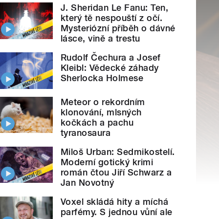
J. Sheridan Le Fanu: Ten,
který tě nespouští z očí.
Mysteriózní příběh o dávné
lásce, vině a trestu
Rudolf Čechura a Josef
Kleibl: Vědecké záhady
Sherlocka Holmese
Meteor o rekordním
klonování, mlsných
kočkách a pachu
tyranosaura
Miloš Urban: Sedmikostelí.
Moderní gotický krimi
román čtou Jiří Schwarz a
Jan Novotný
Voxel skládá hity a míchá
parfémy. S jednou vůní ale