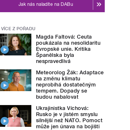
Jak nás naladíte na DABu
VÍCE Z POŘADU
Magda Faltová: Ceuta
poukázala na nesolidaritu
Evropské unie. Kritika
Španělska byla
nespravedlivá
Meteorolog Žák: Adaptace
na změnu klimatu
neprobíhá dostatečným
tempem. Dopady se
budou nabalovat
Ukrajinistka Víchová:
Rusko je v jistém smyslu
silnější než NATO. Pomoct
může jen únava na bojišti