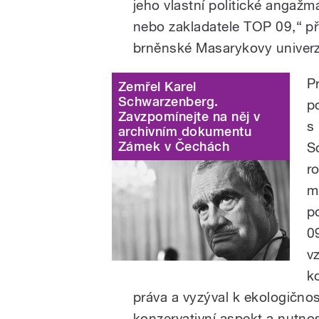
jeho vlastní politické angažmá
nebo zakladatele TOP 09,“ při
brněnské Masarykovy univerz
P
Zemřel Karel
Schwarzenberg.
p
Zavzpomínejte na něj v
s
archivním dokumentu
Zámek v Čechách
S
r
m
p
0
v
k
práva a vyzýval k ekologičnos
konzervativní aspekt a nutno