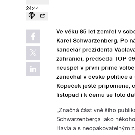
24:44
Ve věku 85 let zemřel v sob
Karel Schwarzenberg. Po náv
kancelář prezidenta Václava
zahraničí, předseda TOP 09,
neuspěl v první přímé volb
zanechal v české politice a
Kopeček ještě připomene, c
listopad i k čemu se toto d
„Značná část vnějšího publik
Schwarzenberga jako někoho,
Havla a s neopakovatelným za