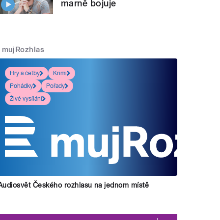
marně bojuje
mujRozhlas
Hry a četby
Krimi
Pohádky
Pořady
Živé vysílání
Audiosvět Českého rozhlasu na jednom místě