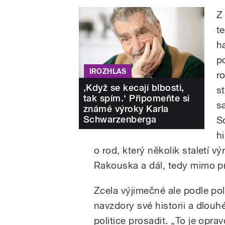
Z
t
h
p
IROZHLAS
r
‚Když se kecají blbosti,
s
tak spím.‘ Připomeňte si
s
známé výroky Karla
Schwarzenberga
S
hi
o rod, který několik staletí 
Rakouska a dál, tedy mimo pr
Zcela výjimečné ale podle pol
navzdory své historii a dlou
politice prosadit. „To je opra