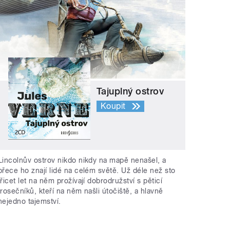
Tajuplný ostrov
Koupit
Lincolnův ostrov nikdo nikdy na mapě nenašel, a
přece ho znají lidé na celém světě. Už déle než sto
třicet let na něm prožívají dobrodružství s pěticí
trosečníků, kteří na něm našli útočiště, a hlavně
nejedno tajemství.