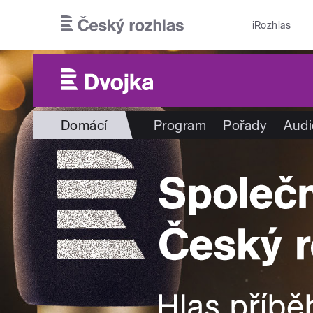
Přejít k hlavnímu obsahu
iRozhlas
Domácí
Program
Pořady
Audi