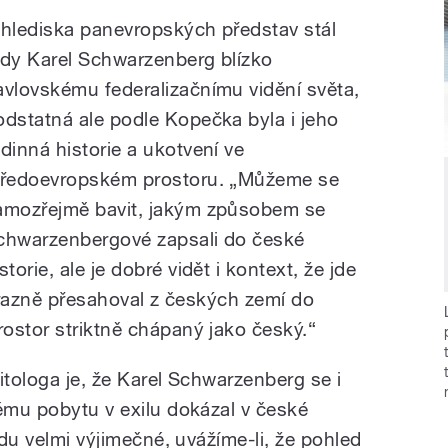
 hlediska panevropských představ stál
edy Karel Schwarzenberg blízko
avlovskému federalizačnímu vidění světa,
odstatná ale podle Kopečka byla i jeho
odinná historie a ukotvení ve
tředoevropském prostoru. „Můžeme se
amozřejmě bavit, jakým způsobem se
chwarzenbergové zapsali do české
storie, ale je dobré vidět i kontext, že jde
výrazně přesahoval z českých zemí do
ostor striktně chápaný jako český.“
itologa je, že Karel Schwarzenberg se i
hému pobytu v exilu dokázal v české
vdu velmi výjimečné, uvážíme-li, že pohled