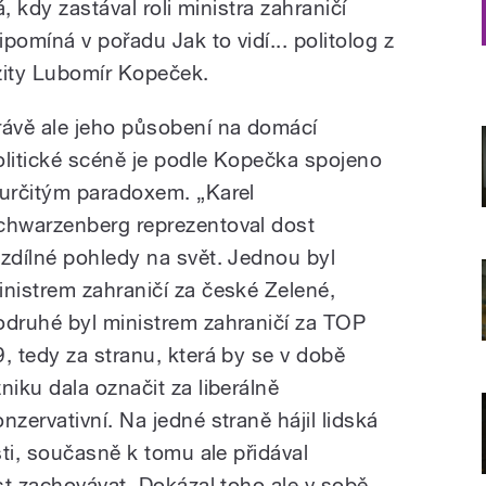
, kdy zastával roli ministra zahraničí
pomíná v pořadu Jak to vidí... politolog z
ity Lubomír Kopeček.
rávě ale jeho působení na domácí
olitické scéně je podle Kopečka spojeno
 určitým paradoxem. „Karel
chwarzenberg reprezentoval dost
ozdílné pohledy na svět. Jednou byl
inistrem zahraničí za české Zelené,
odruhé byl ministrem zahraničí za TOP
9, tedy za stranu, která by se v době
zniku dala označit za liberálně
onzervativní. Na jedné straně hájil lidská
ti, současně k tomu ale přidával
st zachovávat. Dokázal toho ale v sobě