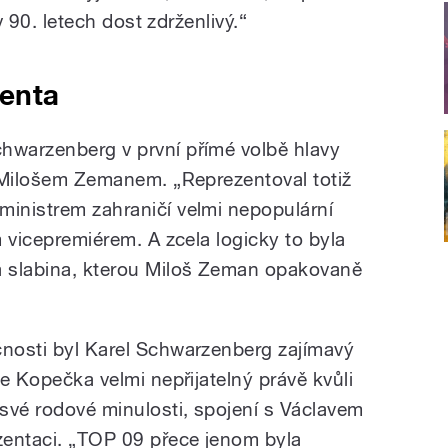
 v 90. letech dost zdrženlivý.“
denta
hwarzenberg v první přímé volbě hlavy
em Milošem Zemanem. „Reprezentoval totiž
ministrem zahraničí velmi nepopulární
m vicepremiérem. A zcela logicky to byla
á slabina, kterou Miloš Zeman opakovaně
čnosti byl Karel Schwarzenberg zajímavý
le Kopečka velmi nepřijatelný právě kvůli
 své rodové minulosti, spojení s Václavem
zentaci. „TOP 09 přece jenom byla