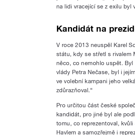
na lidi vracející se z exilu byl
Kandidát na prezi
V roce 2013 neuspěl Karel Sc
státu, kdy se střetl s rival
něco, co nemohlo uspět. Byl 
vlády Petra Nečase, byl i její
ve volební kampani jeho velk
zdůrazňoval.“
Pro určitou část české spole
kandidát, pro jiné byl ale pod
tomu, co reprezentoval, kvůli
Havlem a samozřejmě i repre