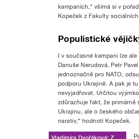
kampaních,“ všímá si v pořadu
Kopeček z Fakulty sociálních 
Populistické vějičk
I v současné kampani lze ale n
Danuše Nerudová, Petr Pavel 
jednoznačně pro NATO, odsuzu
podporu Ukrajině. A pak je tu
nevyjadřovat. Určitou výjimk
zdůrazňuje fakt, že primárně s
Ukrajinu, ale o českého občan
narativ,“ hodnotí Kopeček.
P
Vladimíra Dvořáková: Z