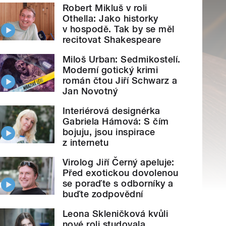
Robert Mikluš v roli
Othella: Jako historky
v hospodě. Tak by se měl
recitovat Shakespeare
Miloš Urban: Sedmikostelí.
Moderní gotický krimi
román čtou Jiří Schwarz a
Jan Novotný
Interiérová designérka
Gabriela Hámová: S čím
bojuju, jsou inspirace
z internetu
Virolog Jiří Černý apeluje:
Před exotickou dovolenou
se poraďte s odborníky a
buďte zodpovědní
Leona Skleničková kvůli
nové roli studovala