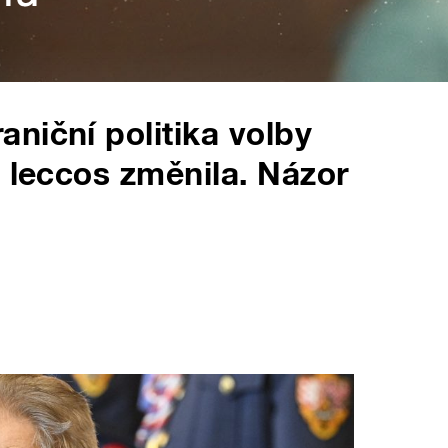
niční politika volby
e leccos změnila. Názor