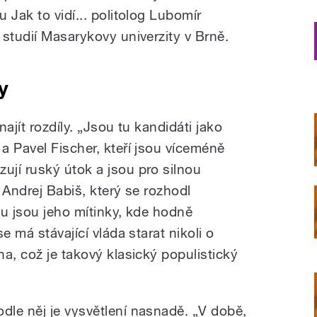
 Jak to vidí... politolog Lubomír
studií Masarykovy univerzity v Brně.
y
ajít rozdíly. „Jsou tu kandidáti jako
a Pavel Fischer, kteří jsou víceméně
jí ruský útok a jsou pro silnou
 Andrej Babiš, který se rozhodl
ou jsou jeho mítinky, kde hodně
e má stávající vláda starat nikoli o
a, což je takový klasický populistický
odle něj je vysvětlení nasnadě. „V době,