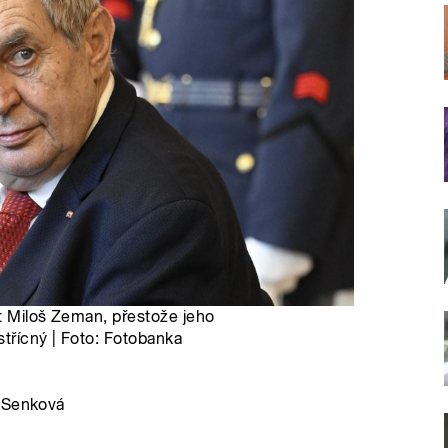
nt Miloš Zeman, přestože jeho
střícný | Foto: Fotobanka
a Senková