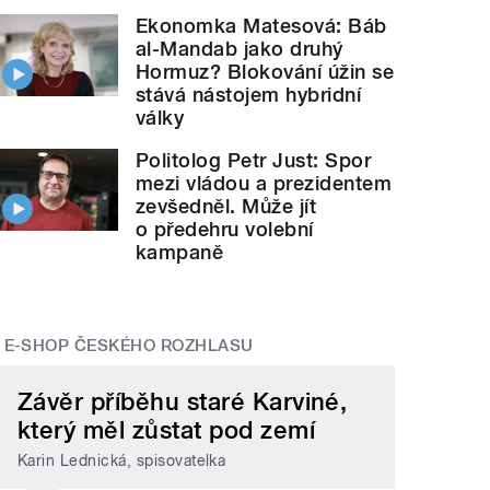
Ekonomka Matesová: Báb
al-Mandab jako druhý
Hormuz? Blokování úžin se
stává nástojem hybridní
války
Politolog Petr Just: Spor
mezi vládou a prezidentem
zevšedněl. Může jít
o předehru volební
kampaně
E-SHOP ČESKÉHO ROZHLASU
Závěr příběhu staré Karviné,
který měl zůstat pod zemí
Karin Lednická, spisovatelka