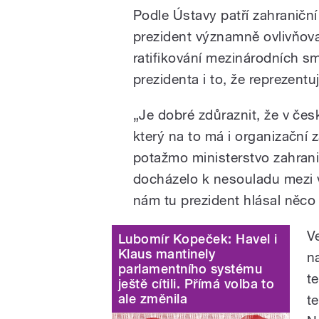
Podle Ústavy patří zahraniční
prezident významně ovlivňov
ratifikování mezinárodních 
prezidenta i to, že reprezentu
„Je dobré zdůraznit, že v če
který na to má i organizační 
potažmo ministerstvo zahrani
docházelo k nesouladu mezi v
nám tu prezident hlásal něco 
Ve
Lubomír Kopeček: Havel i
Klaus mantinely
n
parlamentního systému
t
ještě cítili. Přímá volba to
ale změnila
t