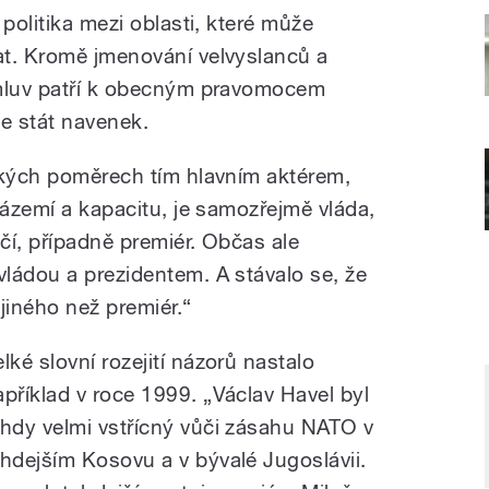
 politika mezi oblasti, které může
at. Kromě jmenování velvyslanců a
smluv patří k obecným pravomocem
je stát navenek.
ských poměrech tím hlavním aktérem,
zázemí a kapacitu, je samozřejmě vláda,
čí, případně premiér. Občas ale
ládou a prezidentem. A stávalo se, že
jiného než premiér.“
lké slovní rozejití názorů nastalo
apříklad v roce 1999. „Václav Havel byl
ehdy velmi vstřícný vůči zásahu NATO v
ehdejším Kosovu a v bývalé Jugoslávii.