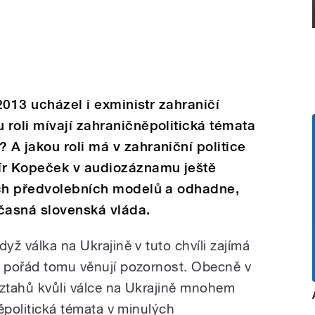
 2013 ucházel i exministr zahraničí
roli mívají zahraničněpolitická témata
A jakou roli má v zahraniční politice
ír Kopeček v audiozáznamu ještě
ých předvolebních modelů a odhadne,
učasná slovenská vláda.
yž válka na Ukrajině v tuto chvíli zajímá
, pořád tomu věnují pozornost. Obecně v
vztahů kvůli válce na Ukrajině mnohem
něpolitická témata v minulých