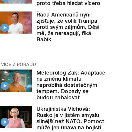
proto třeba hledat vícero
Řada Američanů nyní
zjišťuje, že volili Trumpa
proti svým zájmům. Děsí
mě, že nereagují, říká
Babík
VÍCE Z POŘADU
Meteorolog Žák: Adaptace
na změnu klimatu
neprobíhá dostatečným
tempem. Dopady se
budou nabalovat
Ukrajinistka Víchová:
Rusko je v jistém smyslu
silnější než NATO. Pomoct
může jen únava na bojišti