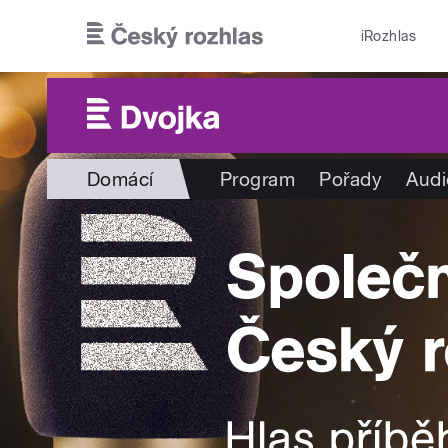
Přejít k hlavnímu obsahu
iRozhlas
Domácí
Program
Pořady
Audi