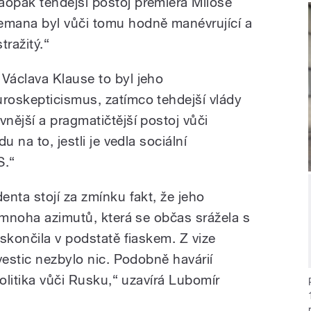
aopak tehdejší postoj premiéra Miloše
emana byl vůči tomu hodně manévrující a
tražitý.“
 Václava Klause to byl jeho
uroskepticismus, zatímco tehdejší vlády
nější a pragmatičtější postoj vůči
 na to, jestli je vedla sociální
S.“
nta stojí za zmínku fakt, že jeho
y mnoha azimutů, která se občas srážela s
skončila v podstatě fiaskem. Z vize
vestic nezbylo nic. Podobně havárií
politika vůči Rusku,“ uzavírá Lubomír