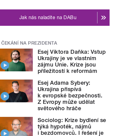
Jak nás naladíte na DABu
ČEKÁNÍ NA PREZIDENTA
Esej Viktora Daňka: Vstup
Ukrajiny je ve vlastním
zájmu Unie. Krize jsou
příležitostí k reformám
Esej Adama Sybery:
Ukrajina přispívá
k evropské bezpečnosti.
Z Evropy může udělat
světového hráče
Sociolog: Krize bydlení se
týká hypoték, nájmů
i bezdomovců. I řešení je