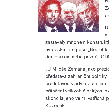
N
Z
os
U
e
zastávaly mnohem konstruktiv
evropské integraci. „Bez ohledu
demokracie nebo později OD
„U Miloše Zemana jako prezide
představa zahraniční politik
představou vlády a premiéra, 
přitažení velkých čínských in
skončila jeho velmi vstřícná 
Kopeček.