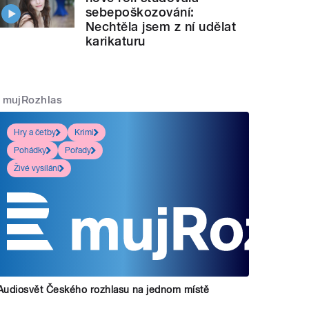
sebepoškozování:
Nechtěla jsem z ní udělat
karikaturu
mujRozhlas
Hry a četby
Krimi
Pohádky
Pořady
Živé vysílání
Audiosvět Českého rozhlasu na jednom místě