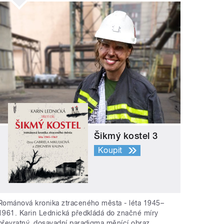
Šikmý kostel 3
Koupit
Románová kronika ztraceného města - léta 1945–
1961. Karin Lednická předkládá do značné míry
převratný, dosavadní paradigma měnící obraz