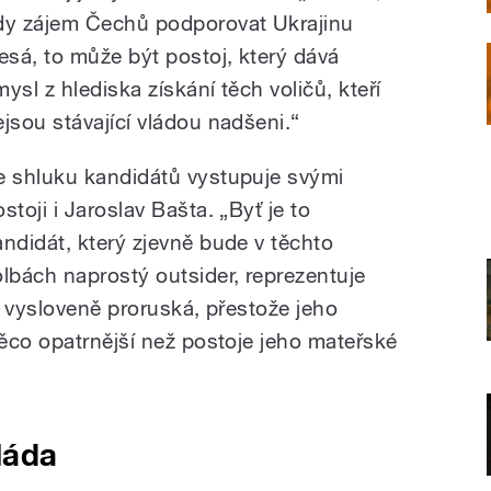
dy zájem Čechů podporovat Ukrajinu
lesá, to může být postoj, který dává
ysl z hlediska získání těch voličů, kteří
ejsou stávající vládou nadšeni.“
e shluku kandidátů vystupuje svými
stoji i Jaroslav Bašta. „Byť je to
andidát, který zjevně bude v těchto
olbách naprostý outsider, reprezentuje
li vysloveně proruská, přestože jeho
ěco opatrnější než postoje jeho mateřské
láda