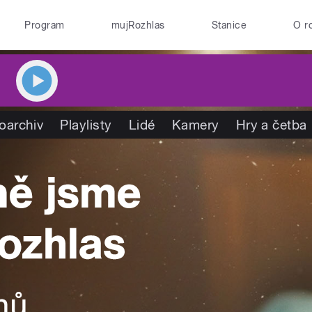
Program
mujRozhlas
Stanice
O r
oarchiv
Playlisty
Lidé
Kamery
Hry a četba