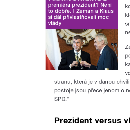
premiéra prezident? Není
k
to dobře. I Zeman a Klaus
k
si dál přivlastňovali moc
vlády
sm
n
Z
po
k
v
stranu, která je v danou chví
postoje jsou přece jenom o n
SPD.“
Prezident versus v