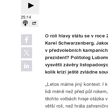
25:14
O roli hlavy státu se v roce
Karel Schwarzenberg. Jakou 
v předvolebních kampaních? 
prezident? Politolog Lubom
vysvětlí závěry listopadov
kolik krizí ještě zvládne so
„Letos máme jiný kontext. I kd
lidi méně než před půl rokem
těchto volbách hraje otázka 
větší roli, než hrála zahranič