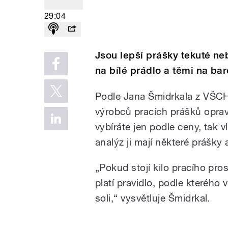
29:04
Jsou lepší prášky tekuté ne
na bílé prádlo a těmi na ba
Podle Jana Šmidrkala z VŠCHT
výrobců pracích prášků oprav
vybíráte jen podle ceny, tak 
analýz ji mají některé prášky
„Pokud stojí kilo pracího pro
platí pravidlo, podle kteréh
soli,“ vysvětluje Šmidrkal.