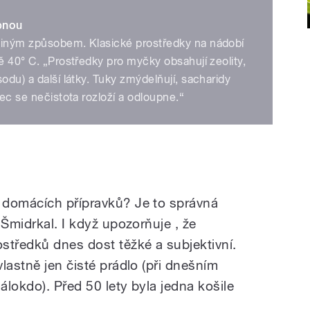
pnou
jiným způsobem. Klasické prostředky na nádobí
ě 40° C. „Prostředky pro myčky obsahují zeolity,
odu) a další látky. Tuky zmýdelňují, sacharidy
nec se nečistota rozloží a odloupne.“
 domácích přípravků? Je to správná
 Šmidrkal. I když upozorňuje , že
středků dnes dost těžké a subjektivní.
lastně jen čisté prádlo (při dnešním
álokdo). Před 50 lety byla jedna košile