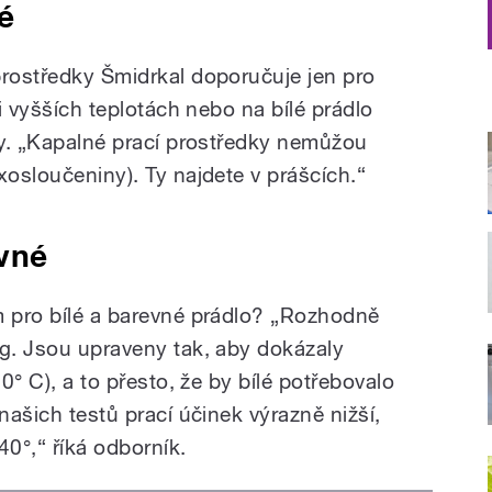
é
prostředky Šmidrkal doporučuje jen pro
ři vyšších teplotách nebo na bílé prádlo
šky. „Kapalné prací prostředky nemůžou
xosloučeniny). Ty najdete v prášcích.“
evné
m pro bílé a barevné prádlo? „Rozhodně
ng. Jsou upraveny tak, aby dokázaly
60° C), a to přesto, že by bílé potřebovalo
našich testů prací účinek výrazně nižší,
 40°,“ říká odborník.