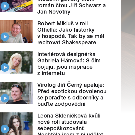
román čtou Jiří Schwarz a
Jan Novotný
Robert Mikluš v roli
Othella: Jako historky
v hospodě. Tak by se měl
recitovat Shakespeare
Interiérová designérka
Gabriela Hámová: S čím
bojuju, jsou inspirace
z internetu
Virolog Jiří Černý apeluje:
Před exotickou dovolenou
se poraďte s odborníky a
buďte zodpovědní
Leona Skleničková kvůli
nové roli studovala
sebepoškozování:
Nechtěla jsem z ní udělat