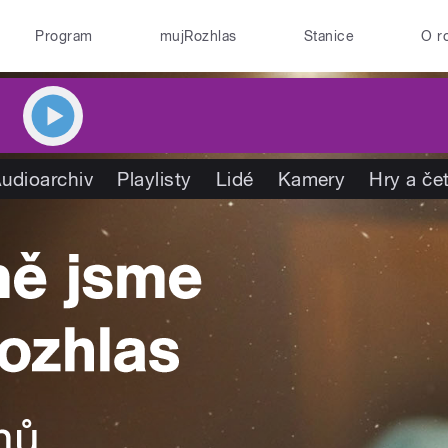
Program
mujRozhlas
Stanice
O r
udioarchiv
Playlisty
Lidé
Kamery
Hry a če