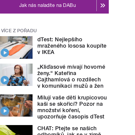
Jak nás naladíte na DABu
VÍCE Z POŘADU
dTest: Nejlepšího
mraženého lososa koupíte
v IKEA
„Kliďasové mívají hovorné
ženy.“ Kateřina
Cajthamlová o rozdílech
v komunikaci mužů a žen
Milují vaše děti krupicovou
kaši se skořicí? Pozor na
množství koření,
upozorňuje časopis dTest
CHAT: Ptejte se našich
odborníků, jak se v zimě