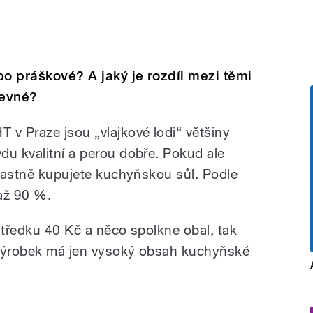
bo práškové? A jaký je rozdíl mezi těmi
revné?
 v Praze jsou „vlajkové lodi“ většiny
du kvalitní a perou dobře. Pokud ale
vlastně kupujete kuchyňskou sůl. Podle
 až 90 %.
středku 40 Kč a něco spolkne obal, tak
o výrobek má jen vysoký obsah kuchyňské