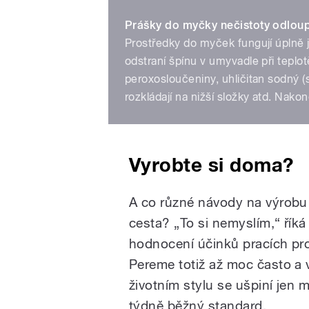
Prášky do myčky nečistoty odlou
Prostředky do myček fungují úplně 
odstraní špínu v umyvadle při teplot
peroxosloučeniny, uhličitan sodný (s
rozkládají na nižší složky atd. Nako
Vyrobte si doma?
A co různé návody na výrobu
cesta? „To si nemyslím,“ říká
hodnocení účinků pracích pro
Pereme totiž až moc často a v
životním stylu se ušpiní jen m
týdně běžný standard.