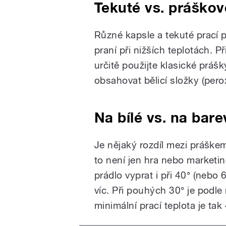
Tekuté vs. práškov
Různé kapsle a tekuté prací 
praní při nižších teplotách. P
určitě použijte klasické prá
obsahovat bělicí složky (pero
Na bílé vs. na bar
Je nějaký rozdíl mezi práške
to není jen hra nebo marketi
prádlo vyprat i při 40° (nebo 
víc. Při pouhých 30° je podle 
minimální prací teplota je tak