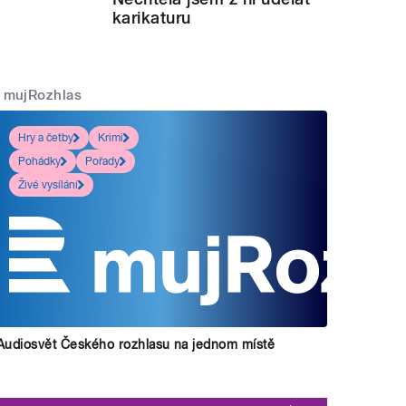
karikaturu
mujRozhlas
Hry a četby
Krimi
Pohádky
Pořady
Živé vysílání
Audiosvět Českého rozhlasu na jednom místě