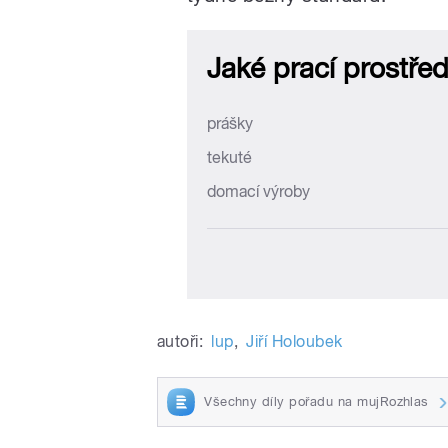
autoři:
lup
,
Jiří Holoubek
Všechny díly pořadu na mujRozhlas