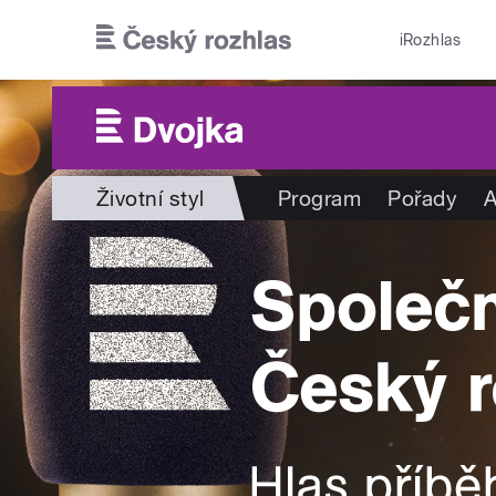
Přejít k hlavnímu obsahu
iRozhlas
Životní styl
Program
Pořady
A