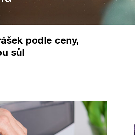
rášek podle ceny,
u sůl