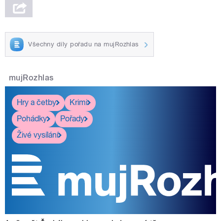
Všechny díly pořadu na mujRozhlas
mujRozhlas
Hry a četby
Krimi
Pohádky
Pořady
Živé vysílání