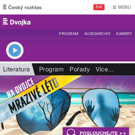
Přejít k hlavnímu obsahu
MENU
ŽIVĚ
PROGRAM
AUDIOARCHIV
KAMERY
Literatura
Program
Pořady
Více
…