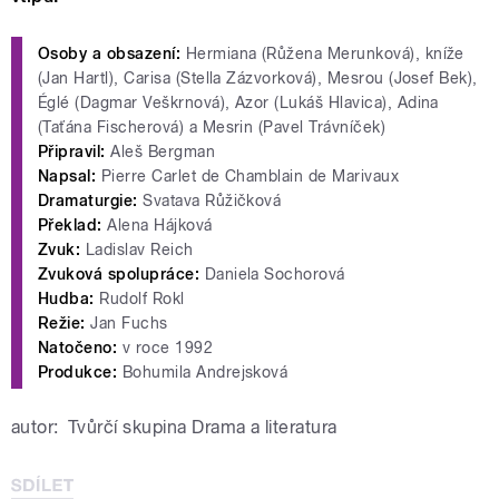
Osoby a obsazení:
Hermiana (Růžena Merunková), kníže
(Jan Hartl), Carisa (Stella Zázvorková), Mesrou (Josef Bek),
Églé (Dagmar Veškrnová), Azor (Lukáš Hlavica), Adina
(Taťána Fischerová) a Mesrin (Pavel Trávníček)
Připravil:
Aleš Bergman
Napsal:
Pierre Carlet de Chamblain de Marivaux
Dramaturgie:
Svatava Růžičková
Překlad:
Alena Hájková
Zvuk:
Ladislav Reich
Zvuková spolupráce:
Daniela Sochorová
Hudba:
Rudolf Rokl
Režie:
Jan Fuchs
Natočeno:
v roce 1992
Produkce:
Bohumila Andrejsková
autor:
Tvůrčí skupina Drama a literatura