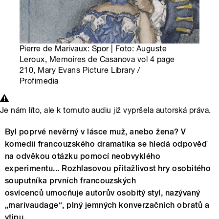
Pierre de Marivaux: Spor | Foto: Auguste
Leroux, Memoires de Casanova vol 4 page
210, Mary Evans Picture Library /
Profimedia
Je nám líto, ale k tomuto audiu již vypršela autorská práva.
Byl poprvé nevěrný v lásce muž, anebo žena? V
komedii francouzského dramatika se hledá odpověď
na odvěkou otázku pomocí neobvyklého
experimentu... Rozhlasovou přitažlivost hry osobitého
souputníka prvních francouzských
osvícenců umocňuje autorův osobitý styl, nazývaný
„marivaudage“, plný jemných konverzačních obratů a
vtipu.