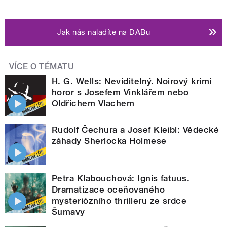
Jak nás naladíte na DABu
VÍCE O TÉMATU
H. G. Wells: Neviditelný. Noirový krimi
horor s Josefem Vinklářem nebo
Oldřichem Vlachem
Rudolf Čechura a Josef Kleibl: Vědecké
záhady Sherlocka Holmese
Petra Klabouchová: Ignis fatuus.
Dramatizace oceňovaného
mysteriózního thrilleru ze srdce
Šumavy