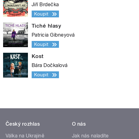
Jiří Brdečka
Koupit
Tiché hlasy
Patricia Gibneyová
Koupit
Kost
Bára Dočkalová
Koupit
Český rozhlas
O nás
Válka na Ukrajině
Jak nás naladíte