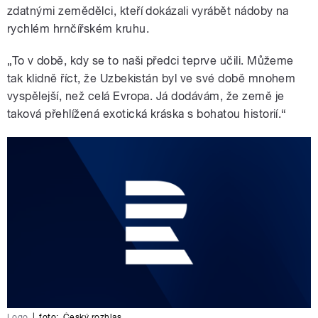
zdatnými zemědělci, kteří dokázali vyrábět nádoby na
rychlém hrnčířském kruhu.
„To v době, kdy se to naši předci teprve učili. Můžeme
tak klidně říct, že Uzbekistán byl ve své době mnohem
vyspělejší, než celá Evropa. Já dodávám, že země je
taková přehlížená exotická kráska s bohatou historií.“
Logo
|
foto:
Český rozhlas