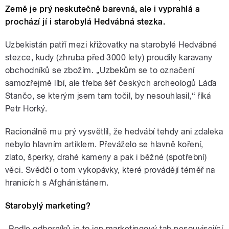
Země je prý neskutečně barevná, ale i vyprahlá a
prochází jí i starobylá Hedvábná stezka.
Uzbekistán patří mezi křižovatky na starobylé Hedvábné
stezce, kudy (zhruba před 3000 lety) proudily karavany
obchodníků se zbožím. „Uzbekům se to označení
samozřejmě líbí, ale třeba šéf českých archeologů Láďa
Stančo, se kterým jsem tam točil, by nesouhlasil,“ říká
Petr Horký.
Racionálně mu prý vysvětlil, že hedvábí tehdy ani zdaleka
nebylo hlavním artiklem. Převáželo se hlavně koření,
zlato, šperky, drahé kameny a pak i běžné (spotřební)
věci. Svědčí o tom vykopávky, které provádějí téměř na
hranicích s Afghánistánem.
Starobylý marketing?
„Podle odborníků je to jen marketingový tah nesouvisející