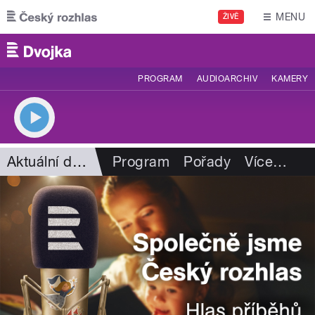
Přejít k hlavnímu obsahu
MENU
ŽIVĚ
PROGRAM
AUDIOARCHIV
KAMERY
Aktuální dění
Program
Pořady
Více
…