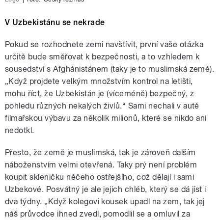
V Uzbekistánu se nekrade
Pokud se rozhodnete zemi navštívit, první vaše otázka
určitě bude směřovat k bezpečnosti, a to vzhledem k
sousedství s Afghánistánem (taky je to muslimská země).
„Když projdete velkým množstvím kontrol na letišti,
mohu říct, že Uzbekistán je (víceméně) bezpečný, z
pohledu různých nekalých živlů.“ Sami nechali v autě
filmařskou výbavu za několik milionů, které se nikdo ani
nedotkl.
Přesto, že země je muslimská, tak je zároveň dalším
náboženstvím velmi otevřená. Taky prý není problém
koupit skleničku něčeho ostřejšího, což dělají i sami
Uzbekové. Posvátný je ale jejich chléb, který se dá jíst i
dva týdny. „Když kolegovi kousek upadl na zem, tak jej
náš průvodce ihned zvedl, pomodlil se a omluvil za