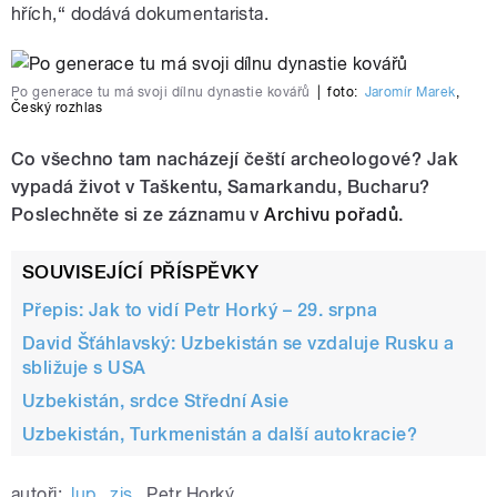
hřích,“ dodává dokumentarista.
Po generace tu má svoji dílnu dynastie kovářů
|
foto:
Jaromír Marek
,
Český rozhlas
Co všechno tam nacházejí čeští archeologové? Jak
vypadá život v Taškentu, Samarkandu, Bucharu?
Poslechněte si ze záznamu v
Archivu pořadů
.
SOUVISEJÍCÍ PŘÍSPĚVKY
Přepis: Jak to vidí Petr Horký – 29. srpna
David Šťáhlavský: Uzbekistán se vzdaluje Rusku a
sbližuje s USA
Uzbekistán, srdce Střední Asie
Uzbekistán, Turkmenistán a další autokracie?
autoři:
lup
,
zis
,
Petr Horký