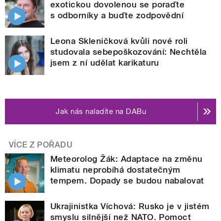
exotickou dovolenou se poraďte
s odborníky a buďte zodpovědní
Leona Skleničková kvůli nové roli
studovala sebepoškozování: Nechtěla
jsem z ní udělat karikaturu
Jak nás naladíte na DABu
VÍCE Z POŘADU
Meteorolog Žák: Adaptace na změnu
klimatu neprobíhá dostatečným
tempem. Dopady se budou nabalovat
Ukrajinistka Víchová: Rusko je v jistém
smyslu silnější než NATO. Pomoct