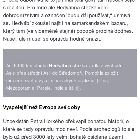
s realitou. Pro mne ale Hedvábná stezka voní
dobrodružstvím a označení budu dál používat,“ usmívá
se. Hedvábí zkoušel najít i na samarkandském bazaru,
který tam (ve víceméně stejné) podobě probíhá dodnes.
Našel, ale musel se opravdu hodně snažit.
Asi 8000 km dlouhá
Hedvábná stezka
vedla z východní
Asie přes střední Asii do Středomoří. Pomohla založit
moderní svět a vývoj starověkých civilizací (Čína,
Mezopotámie, Persie, Indie a Itálie).
Vyspělejší než Evropa své doby
Uzbekistán Petra Horkého překvapil bohatou historií, o
které se tady opravdu moc neví. Podle archeologů to ale
bylo už před 3000 lety velmi bohatě osídlené území