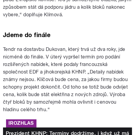
způsobem stát dá podporu jádru a kolik bloků nakonec
vybere,“ doplňuje Klímová.
Jdeme do finále
Tendr na dostavbu Dukovan, který trvá už dva roky, jde
nicméně do finále. V úterý vypršel termín pro podání
rozšířených nabídek, které podaly francouzská
společnost EDF a jihokorejská KHNP. „Detaily nabídek
známy nejsou. Klíčová bude cena, za jakou firmy budou
schopny projekt dokončit. Od toho se totiž bude odvíjet
cena, kolik bude stát elektřina z nových zdrojů. Výroba
čtyř bloků by samozřejmě mohla ovlivnit i cenovou
hladinu celého trhu.“
IROZHLAS
Prezident KHNP: Termíny dodržíme, i když už má