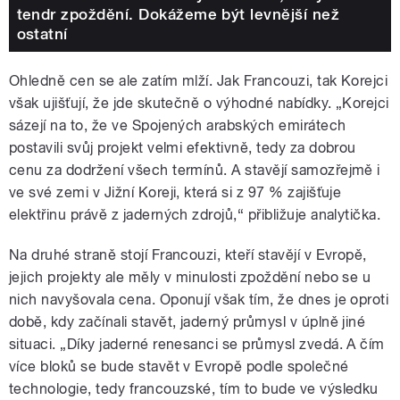
tendr zpoždění. Dokážeme být levnější než
ostatní
Ohledně cen se ale zatím mlží. Jak Francouzi, tak Korejci
však ujišťují, že jde skutečně o výhodné nabídky. „Korejci
sázejí na to, že ve Spojených arabských emirátech
postavili svůj projekt velmi efektivně, tedy za dobrou
cenu za dodržení všech termínů. A stavějí samozřejmě i
ve své zemi v Jižní Koreji, která si z 97 % zajišťuje
elektřinu právě z jaderných zdrojů,“ přibližuje analytička.
Na druhé straně stojí Francouzi, kteří stavějí v Evropě,
jejich projekty ale měly v minulosti zpoždění nebo se u
nich navyšovala cena. Oponují však tím, že dnes je oproti
době, kdy začínali stavět, jaderný průmysl v úplně jiné
situaci. „Díky jaderné renesanci se průmysl zvedá. A čím
více bloků se bude stavět v Evropě podle společné
technologie, tedy francouzské, tím to bude ve výsledku