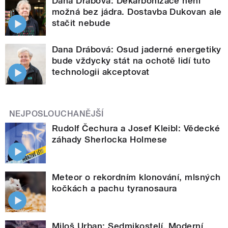
Dana Drábová: Dekarbonizace není
možná bez jádra. Dostavba Dukovan ale
stačit nebude
Dana Drábová: Osud jaderné energetiky
bude vždycky stát na ochotě lidí tuto
technologii akceptovat
NEJPOSLOUCHANĚJŠÍ
Rudolf Čechura a Josef Kleibl: Vědecké
záhady Sherlocka Holmese
Meteor o rekordním klonování, mlsných
kočkách a pachu tyranosaura
Miloš Urban: Sedmikostelí. Moderní