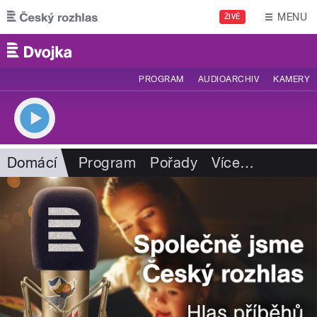
Přejít k hlavnímu obsahu
MENU
ŽIVĚ
PROGRAM
AUDIOARCHIV
KAMERY
Domácí
Program
Pořady
Více
…