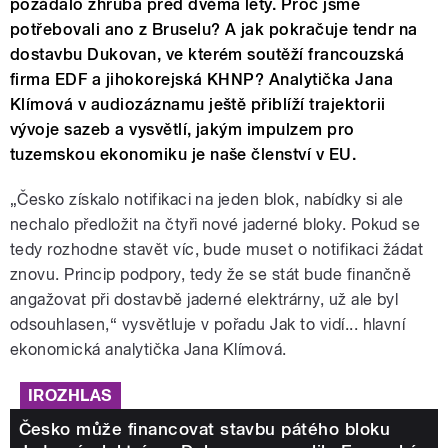
požádalo zhruba před dvěma lety. Proč jsme
potřebovali ano z Bruselu? A jak pokračuje tendr na
dostavbu Dukovan, ve kterém soutěží francouzská
firma EDF a jihokorejská KHNP? Analytička Jana
Klímová v audiozáznamu ještě přiblíží trajektorii
vývoje sazeb a vysvětlí, jakým impulzem pro
tuzemskou ekonomiku je naše členství v EU.
„Česko získalo notifikaci na jeden blok, nabídky si ale
nechalo předložit na čtyři nové jaderné bloky. Pokud se
tedy rozhodne stavět víc, bude muset o notifikaci žádat
znovu. Princip podpory, tedy že se stát bude finančně
angažovat při dostavbě jaderné elektrárny, už ale byl
odsouhlasen,“ vysvětluje v pořadu Jak to vidí... hlavní
ekonomická analytička Jana Klímová.
IROZHLAS
Česko může financovat stavbu pátého bloku