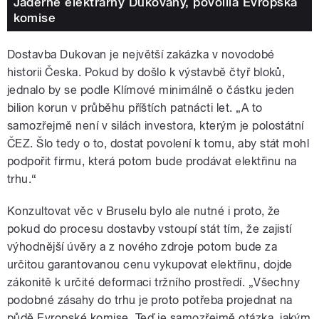
Jaderné elektrárny Dukovany, povolila Evropská
komise
Dostavba Dukovan je největší zakázka v novodobé
historii Česka. Pokud by došlo k výstavbě čtyř bloků,
jednalo by se podle Klímové minimálně o částku jeden
bilion korun v průběhu příštích patnácti let. „A to
samozřejmě není v silách investora, kterým je polostátní
ČEZ. Šlo tedy o to, dostat povolení k tomu, aby stát mohl
podpořit firmu, která potom bude prodávat elektřinu na
trhu.“
Konzultovat věc v Bruselu bylo ale nutné i proto, že
pokud do procesu dostavby vstoupí stát tím, že zajistí
výhodnější úvěry a z nového zdroje potom bude za
určitou garantovanou cenu vykupovat elektřinu, dojde
zákonitě k určité deformaci tržního prostředí. „Všechny
podobné zásahy do trhu je proto potřeba projednat na
půdě Evropské komise. Teď je samozřejmě otázka, jakým