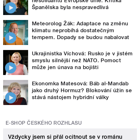
nesolidaritu Evropské unie. Kritika
Španělska byla nespravedlivá
Meteorolog Žák: Adaptace na změnu
klimatu neprobíhá dostatečným
tempem. Dopady se budou nabalovat
Ukrajinistka Víchová: Rusko je v jistém
smyslu silnější než NATO. Pomoct
může jen únava na bojišti
Ekonomka Matesová: Báb al-Mandab
jako druhý Hormuz? Blokování úžin se
stává nástojem hybridní války
E-SHOP ČESKÉHO ROZHLASU
Vždycky jsem si přál ocitnout se v románu