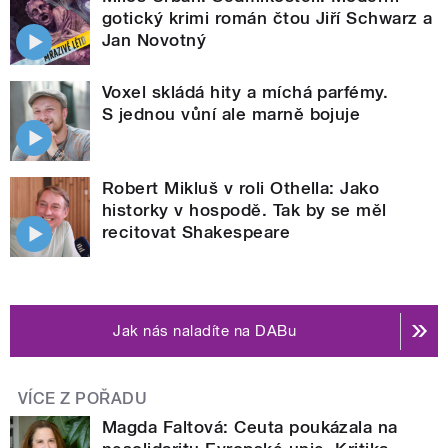
gotický krimi román čtou Jiří Schwarz a
Jan Novotný
Voxel skládá hity a míchá parfémy.
S jednou vůní ale marně bojuje
Robert Mikluš v roli Othella: Jako
historky v hospodě. Tak by se měl
recitovat Shakespeare
Jak nás naladíte na DABu
VÍCE Z POŘADU
Magda Faltová: Ceuta poukázala na