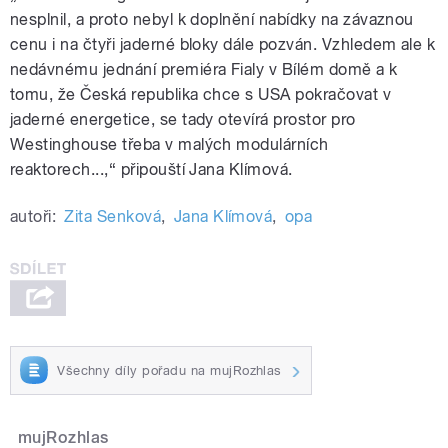
nesplnil, a proto nebyl k
doplnění nabídky na závaznou
cenu i na čtyři jaderné bloky dále pozván. Vzhledem ale k
nedávnému jednání premiéra Fialy v Bílém domě a k
tomu, že Česká republika chce s USA pokračovat v
jaderné energetice, se tady otevírá prostor pro
Westinghouse třeba v malých modulárních
reaktorech...,“ připouští Jana Klímová.
autoři:
Zita Senková
,
Jana Klímová
,
opa
Všechny díly pořadu na mujRozhlas
mujRozhlas