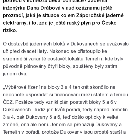
potřebu v kontextu dekarbonizace? Jaderná
inženýrka Dana Drábová v audiozáznamu ještě
prozradí, jaká je situace kolem Záporožské jaderné
elektrárny, i to, zda je ještě ruský plyn pro Česko
riziko.
O dostavbě jaderných bloků v Dukovanech se uvažovalo
už před dvaceti lety. Nakonec se přistoupilo ke
skromnější variantě dostavět lokalitu Temelín, kde byly
původně plánovány čtyři bloky, spuštěny byly zatím
jenom dva.
„
Výběrové řízení na bloky 3 a 4 tenkrát skončilo na
neochotě uspořádat si financování mezi státem a firmou
ČEZ.
Posléze tedy vznikl plán postavit bloky 5 a 6 v
Dukovanech. Tudíž jen kvůli pořadí, tedy napřed Temelín
3 a 4, pak Dukovany 5 a 6, teď došlo opticky k velké
změně, ona ale není. Jenom se přehazují Dukovany a
Temelín v pořadí, protože Dukovany jsou prostě starší a