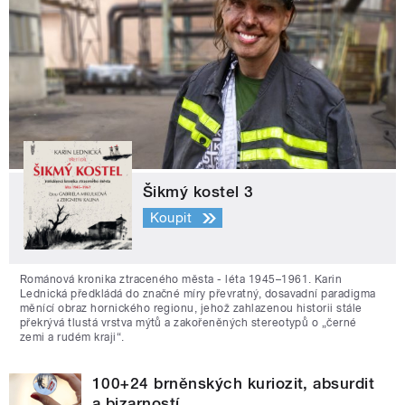
Šikmý kostel 3
Koupit
Románová kronika ztraceného města - léta 1945–1961. Karin
Lednická předkládá do značné míry převratný, dosavadní paradigma
měnící obraz hornického regionu, jehož zahlazenou historii stále
překrývá tlustá vrstva mýtů a zakořeněných stereotypů o „černé
zemi a rudém kraji“.
100+24 brněnských kuriozit, absurdit
a bizarností