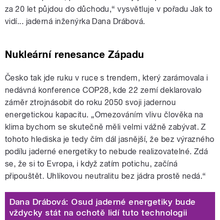
za 20 let půjdou do důchodu,“ vysvětluje v pořadu Jak to
vidí... jaderná inženýrka Dana Drábová.
Nukleární renesance Západu
Česko tak jde ruku v ruce s trendem, který zarámovala i
nedávná konference COP28, kde 22 zemí deklarovalo
záměr ztrojnásobit do roku 2050 svoji jadernou
energetickou kapacitu. „Omezováním vlivu člověka na
klima bychom se skutečně měli velmi vážně zabývat. Z
tohoto hlediska je tedy čím dál jasnější, že bez výrazného
podílu jaderné energetiky to nebude realizovatelné. Zdá
se, že si to Evropa, i když zatím potichu, začíná
připouštět. Uhlíkovou neutralitu bez jádra prostě nedá.“
Dana Drábová: Osud jaderné energetiky bude
vždycky stát na ochotě lidí tuto technologii