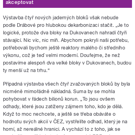
akceptovat
Výstavba čtyř nových jaderných bloků však nebude
podle Drábové pro hlubokou dekarbonizaci stačit. „Je to
logické, protože dva bloky na Dukovanech nahradí čtyři
stávající. Nic víc, nic míň. Abychom pokryli naši potřebu,
potřebovali bychom ještě reaktory malého či středního
výkonu, což je teď velmi moderní. Doufejme, že než
postavíme alespoň dva velké bloky v Dukovanech, budou
ty menší už na trhu.“
Případná výstavba všech čtyř zvažovaných bloků by byla
nicméně mimořádně nákladná. Suma by se mohla
pohybovat v řádech bilionů korun. „To jsou ovšem
odhady, které jsou zatíženy zájmem toho, kdo je dělá.
Když to moc nechcete, a ještě se třeba obáváte o
hodnotu svých akcií v ČEZ, vystřelíte odhad, který je na
horní, až nereálné hranici. A vychází to z toho, jak se