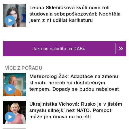
Leona Skleničková kvůli nové roli
studovala sebepoškozování: Nechtěla
jsem z ní udělat karikaturu
Jak nás naladíte na DABu
VÍCE Z POŘADU
Meteorolog Žák: Adaptace na změnu
klimatu neprobíhá dostatečným
tempem. Dopady se budou nabalovat
Ukrajinistka Víchová: Rusko je v jistém
smyslu silnější než NATO. Pomoct
může jen únava na bojišti