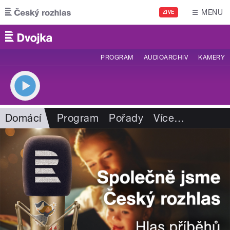
Přejít k hlavnímu obsahu
MENU
ŽIVĚ
PROGRAM
AUDIOARCHIV
KAMERY
Domácí
Program
Pořady
Více
…