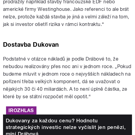
prodražily například stavby francouzské EDF nebo
americké firmy Westinghouse. Jako referenci to ale brát
nelze, protože každá stavba je jiná a velmi záleží na tom,
jak si investor ošetří rizika v rámci kontraktu.“
Dostavba Dukovan
Podstatné v otázce nákladů je podle Drábové to, že
nebudou realizovány přes noc ani v jednom roce. „Pokud
budeme mluvit v jednom roce o nejvyšších nákladech na
pořízení třeba velkých komponent, dá se uvažovat o
nějakých 30 či 40 miliardách. A to není úplně částka, ze
které by se státní rozpočet měl opotit.“
IROZHLAS
Dukovany za každou cenu? Hodnotu
strategických investic nelze vyčíslit jen penězi,
míní Drábová