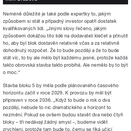
Neméně důležité je také podle expertky to, jakým
způsobem si stát a případný investor opatří dostatek
kvalifikovaných lidí. „Jinými slovy řečeno, jakým
způsobem dokážou tito lidé na dodavateli klečet a přinutit
ho, aby byl blok dostavěn relativně včas a za relativně
dohodnutý rozpočet. Že to bude později a že to bude
stát víc, to by ale mělo být každému jasné, protože každá
takto obrovská stavba takto probíhá. Ale nemělo by to být
o moc.“
Stavba bloku 5 by měla podle plánovaného časového
horizontu začít v roce 2029. K provozu by měl být
připraven v roce 2036. „Když to bude o rok o dva
později, nebude to nic dramatického a horizont to
nezmění. Pokud se ovšem budou stavět dva nebo čtyři
bloky – tři nedávají žádný smysl –, budeme vidět
zrychlení, protože tam bude to, čemu se říká učící