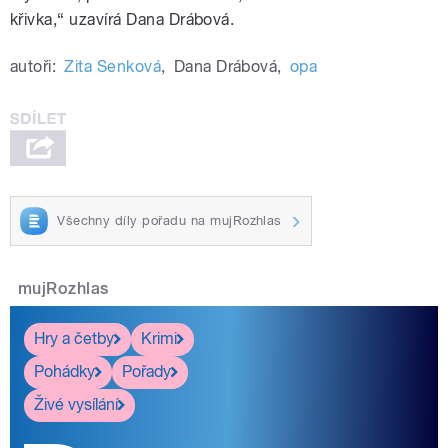
křivka,“ uzavírá Dana Drábová.
autoři:
Zita Senková
,
Dana Drábová
,
opa
Všechny díly pořadu na mujRozhlas
mujRozhlas
Hry a četby
Krimi
Pohádky
Pořady
Živé vysílání