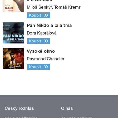
Miloš Šenkýř, Tomáš Kremr
Koupit
Pan Nikdo a bílá tma
Dora Kaprálová
Koupit
Vysoké okno
Raymond Chandler
Koupit
Český rozhlas
O nás