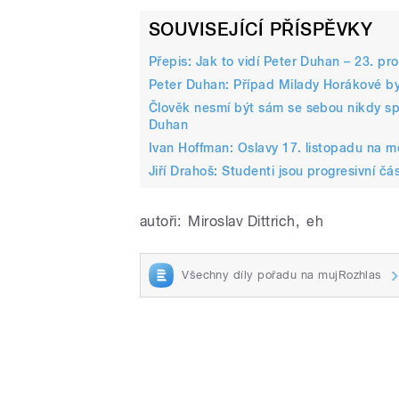
SOUVISEJÍCÍ PŘÍSPĚVKY
Přepis: Jak to vidí Peter Duhan – 23. pr
Peter Duhan: Případ Milady Horákové b
Člověk nesmí být sám se sebou nikdy spo
Duhan
Ivan Hoffman: Oslavy 17. listopadu na m
Jiří Drahoš: Studenti jsou progresivní čá
autoři:
Miroslav Dittrich
,
eh
Všechny díly pořadu na mujRozhlas