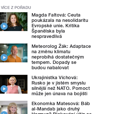
VÍCE Z POŘADU
Magda Faltová: Ceuta
poukázala na nesolidaritu
Evropské unie. Kritika
Španělska byla
nespravedlivá
Meteorolog Žák: Adaptace
na změnu klimatu
neprobíhá dostatečným
tempem. Dopady se
budou nabalovat
Ukrajinistka Víchová:
Rusko je v jistém smyslu
silnější než NATO. Pomoct
může jen únava na bojišti
Ekonomka Matesová: Báb
al-Mandab jako druhý