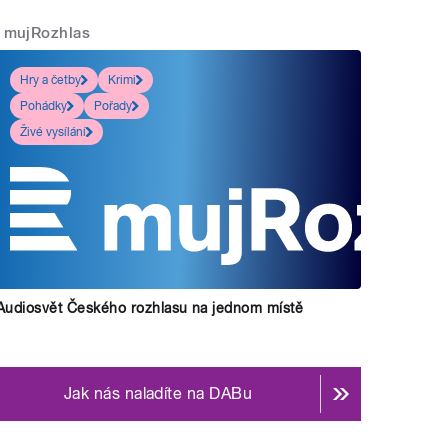
mujRozhlas
Hry a četby
Krimi
Pohádky
Pořady
Živé vysílání
Audiosvět Českého rozhlasu na jednom místě
Jak nás naladíte na DABu