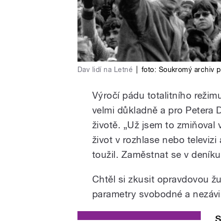
Dav lidí na Letné
|
foto:
Soukromý archiv p
Výročí pádu totalitního režim
velmi důkladně a pro Petera 
životě. „Už jsem to zmiňoval 
život v rozhlase nebo televiz
toužil. Zaměstnat se v deníku
Chtěl si zkusit opravdovou žu
parametry svobodné a nezávi
S