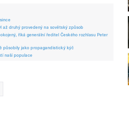
osince
yl až druhý provedený na sovětský způsob
kojený, říká generální ředitel Českého rozhlasu Peter
ě působily jako propagandistický kýč
stí naší populace