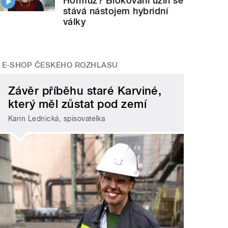
Hormuz? Blokování úžin se
stává nástojem hybridní
války
E-SHOP ČESKÉHO ROZHLASU
Závěr příběhu staré Karviné,
který měl zůstat pod zemí
Karin Lednická, spisovatelka