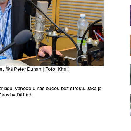
, říká Peter Duhan | Foto:
Khalil
zhlasu. Vánoce u nás budou bez stresu. Jaká je
roslav Dittrich.