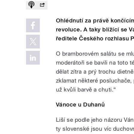
Ohlédnutí za právě končící
revoluce. A taky blížící se 
ředitele Českého rozhlasu 
O bramborovém salátu se mluv
moderátoři se bavili na toto
dělat zítra a prý trochu die
zklamat některé posluchače,
už kvůli barvě a chuti.“
Vánoce u Duhanů
Liší se podle jeho názoru V
ty slovenské jsou víc duchovní