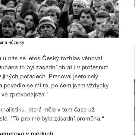
ana Růžičky
u u nás se letos Český rozhlas věnoval
Duhana to byl zásadní obrat i v profesním
v jiných pořadech. Pracoval jsem celý
i a povedlo se mi to, po čem jsem vždycky
 ve zpravodajství."
rnalistiku, která měla v tom čase už
slé. "To pro mě byla zásadní proměna.“
ametová v médiích