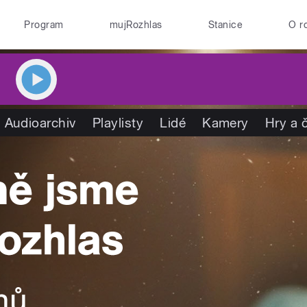
Program
mujRozhlas
Stanice
O r
Audioarchiv
Playlisty
Lidé
Kamery
Hry a 