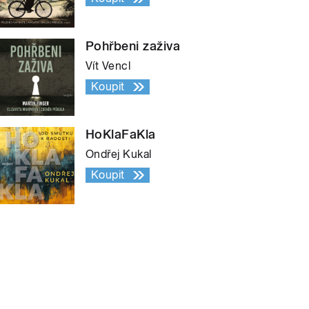
Pohřbeni zaživa
Vít Vencl
Koupit
HoKlaFaKla
Ondřej Kukal
Koupit