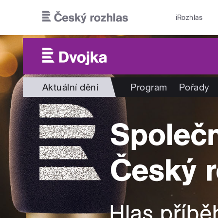
Přejít k hlavnímu obsahu
iRozhlas
Aktuální dění
Program
Pořady