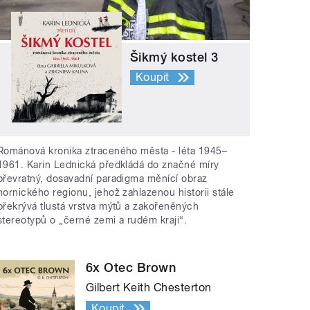
Šikmý kostel 3
Koupit
Románová kronika ztraceného města - léta 1945–
1961. Karin Lednická předkládá do značné míry
převratný, dosavadní paradigma měnící obraz
hornického regionu, jehož zahlazenou historii stále
překrývá tlustá vrstva mýtů a zakořeněných
stereotypů o „černé zemi a rudém kraji“.
6x Otec Brown
Gilbert Keith Chesterton
Koupit