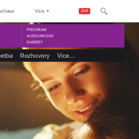
ozhlase
Více
ŽIVĚ
PROGRAM
AUDIOARCHIV
KAMERY
četba
Rozhovory
Více
…