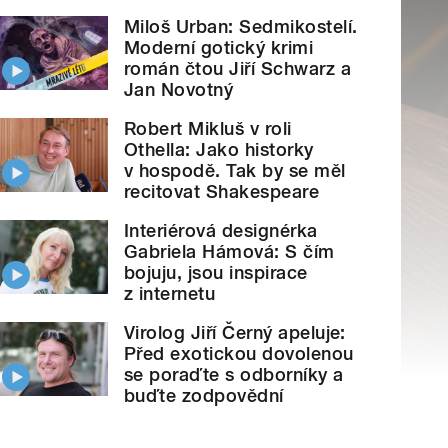
Miloš Urban: Sedmikostelí.
Moderní gotický krimi
román čtou Jiří Schwarz a
Jan Novotný
Robert Mikluš v roli
Othella: Jako historky
v hospodě. Tak by se měl
recitovat Shakespeare
Interiérová designérka
Gabriela Hámová: S čím
bojuju, jsou inspirace
z internetu
Virolog Jiří Černý apeluje:
Před exotickou dovolenou
se poraďte s odborníky a
buďte zodpovědní