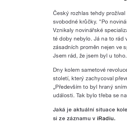
Český rozhlas tehdy prožíval 
svobodné krůčky. "Po novinář
Vznikaly novinářské speciali
té doby nebylo. Já na to rád
zásadních proměn nejen ve sp
Jsem rád, že jsem byl u toho.
Dny kolem sametové revoluce 
století, který zachycoval pře
„Především to byl hraný sním
události. Tak bylo třeba se na 
Jaká je aktuální situace k
si ze záznamu v
iRadiu
.