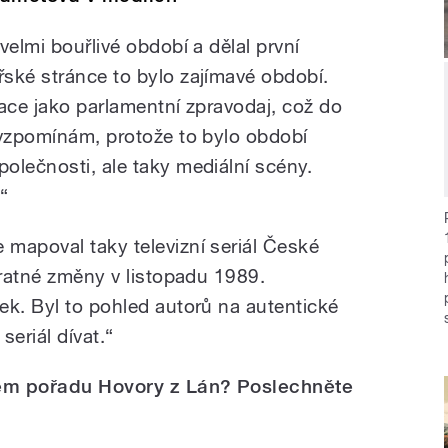
velmi bouřlivé období a dělal první
ské stránce to bylo zajímavé období.
zace jako parlamentní zpravodaj, což do
 vzpomínám, protože to bylo období
olečnosti, ale taky mediální scény.
“
mapoval taky televizní seriál České
vratné změny v listopadu 1989.
ek. Byl to pohled autorů na autentické
seriál dívat.“
olem pořadu Hovory z Lán? Poslechněte