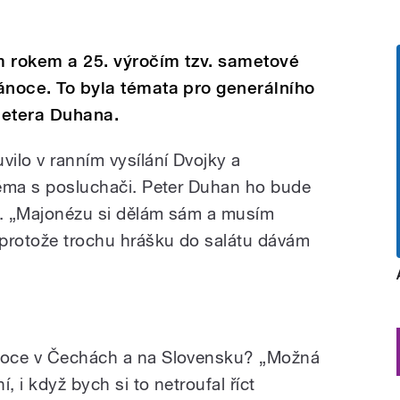
m rokem a 25. výročím tzv. sametové
Vánoce. To byla témata pro generálního
Petera Duhana.
ilo v ranním vysílání Dvojky a
 téma s posluchači. Peter Duhan ho bude
tně. „Majonézu si dělám sám a musím
 protože trochu hrášku do salátu dávám
ánoce v Čechách a na Slovensku? „Možná
, i když bych si to netroufal říct