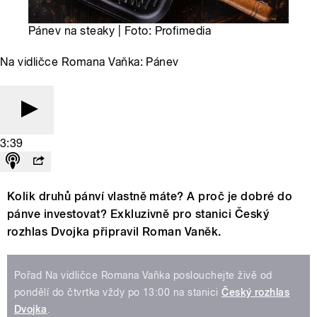
Pánev na steaky | Foto: Profimedia
Na vidličce Romana Vaňka: Pánev
3:39
Kolik druhů pánví vlastně máte? A proč je dobré do
pánve investovat? Exkluzivně pro stanici Český
rozhlas Dvojka připravil Roman Vaněk.
Pořad Na vidličce Romana Vaňka poslouchejte živě od
pondělí do čtvrtka vždy po 13:00 na stanici
Český rozhlas
Dvojka
.