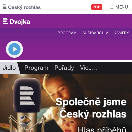
Přejít k hlavnímu obsahu
MENU
ŽIVĚ
PROGRAM
AUDIOARCHIV
KAMERY
Jídlo
Program
Pořady
Více
…