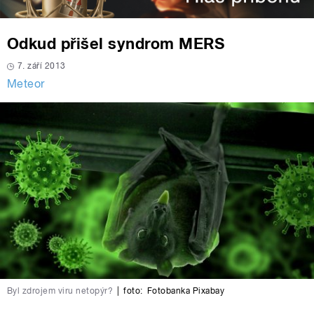
Odkud přišel syndrom MERS
7. září 2013
Meteor
Byl zdrojem viru netopýr?
|
foto:
Fotobanka Pixabay