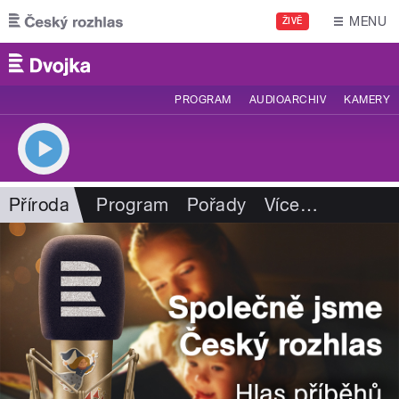
Přejít k hlavnímu obsahu
MENU
ŽIVĚ
PROGRAM
AUDIOARCHIV
KAMERY
Příroda
Program
Pořady
Více
…