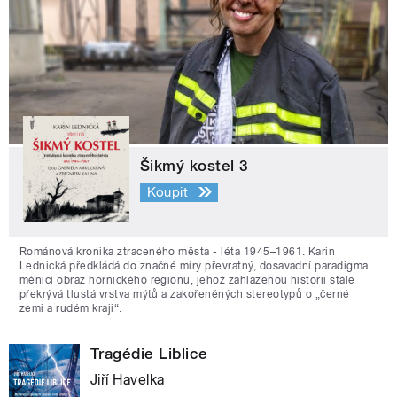
Šikmý kostel 3
Koupit
Románová kronika ztraceného města - léta 1945–1961. Karin
Lednická předkládá do značné míry převratný, dosavadní paradigma
měnící obraz hornického regionu, jehož zahlazenou historii stále
překrývá tlustá vrstva mýtů a zakořeněných stereotypů o „černé
zemi a rudém kraji“.
Tragédie Liblice
Jiří Havelka