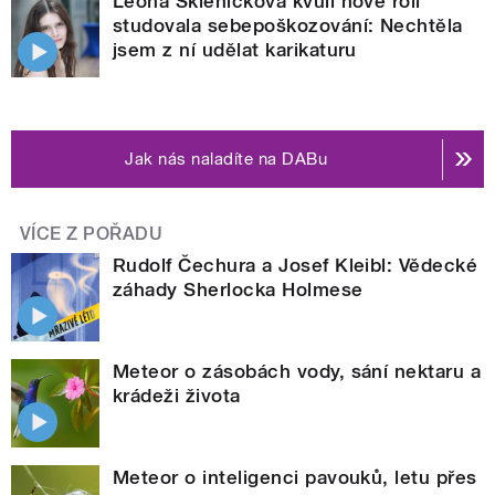
Leona Skleničková kvůli nové roli
studovala sebepoškozování: Nechtěla
jsem z ní udělat karikaturu
Jak nás naladíte na DABu
VÍCE Z POŘADU
Rudolf Čechura a Josef Kleibl: Vědecké
záhady Sherlocka Holmese
Meteor o zásobách vody, sání nektaru a
krádeži života
Meteor o inteligenci pavouků, letu přes