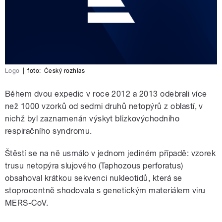
Logo
|
foto:
Český rozhlas
Během dvou expedic v roce 2012 a 2013 odebrali více
než 1000 vzorků od sedmi druhů netopýrů z oblastí, v
nichž byl zaznamenán výskyt blízkovýchodního
respiračního syndromu.
Štěstí se na ně usmálo v jednom jediném případě: vzorek
trusu netopýra slujového (Taphozous perforatus)
obsahoval krátkou sekvenci nukleotidů, která se
stoprocentně shodovala s genetickým materiálem viru
MERS-CoV.