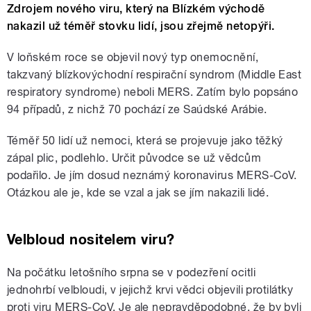
Zdrojem nového viru, který na Blízkém východě
nakazil už téměř stovku lidí, jsou zřejmě netopýři.
V loňském roce se objevil nový typ onemocnění,
takzvaný blízkovýchodní respirační syndrom (Middle East
respiratory syndrome) neboli MERS. Zatím bylo popsáno
94 případů, z nichž 70 pochází ze Saúdské Arábie.
Téměř 50 lidí už nemoci, která se projevuje jako těžký
zápal plic, podlehlo. Určit původce se už vědcům
podařilo. Je jím dosud neznámý koronavirus MERS-CoV.
Otázkou ale je, kde se vzal a jak se jím nakazili lidé.
Velbloud nositelem viru?
Na počátku letošního srpna se v podezření ocitli
jednohrbí velbloudi, v jejichž krvi vědci objevili protilátky
proti viru MERS-CoV. Je ale nepravděpodobné, že by byli