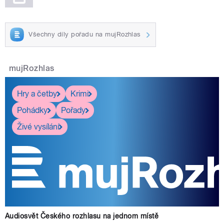
Všechny díly pořadu na mujRozhlas
mujRozhlas
Hry a četby
Krimi
Pohádky
Pořady
Živé vysílání
Audiosvět Českého rozhlasu na jednom místě