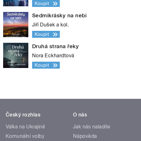
Koupit
Sedmikrásky na nebi
Jiří Dušek a kol.
Koupit
Druhá strana řeky
Nora Eckhardtová
Koupit
Český rozhlas
O nás
Válka na Ukrajině
Jak nás naladíte
Komunální volby
Nápověda